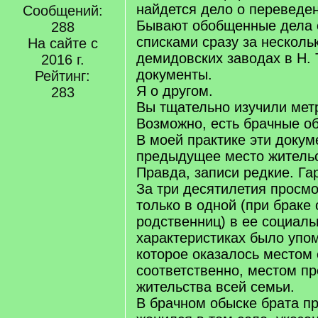
найдется дело о переведен
Сообщений:
Бывают обобщенные дела 
288
списками сразу за нескольк
На сайте с
демидовских заводах в Н. 
2016 г.
документы.
Рейтинг:
Я о другом.
283
Вы тщательно изучили мет
Возможно, есть брачные о
В моей практике эти докум
предыдущее место жительс
Правда, записи редкие. Гар
За три десятилетия просм
только в одной (при браке 
родственниц) в ее социал
характеристиках было упом
которое оказалось местом 
соответственно, местом п
жительства всей семьи.
В брачном обыске брата п