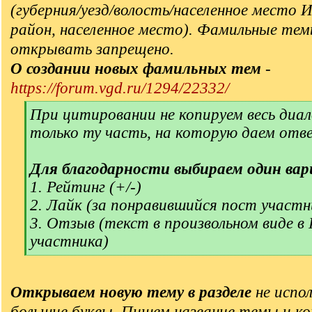
(губерния/уезд/волость/населенное место 
район, населенное место). Фамильные тем
открывать запрещено.
О создании новых фамильных тем
-
https://forum.vgd.ru/1294/22332/
[
При цитировании не копируем весь диал
q
только ту часть, на которую даем отв
]
Для благодарности выбираем один вар
1. Рейтинг (+/-)
2. Лайк (за понравившийся пост участн
3. Отзыв (текст в произвольном виде в
участника)
[
/
q
Открываем новую тему в разделе
не испол
]
большие буквы. Пишем название темы и ко