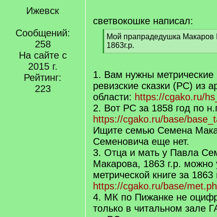
Ижевск
светвокошке написал:
Сообщений:
[
Мой прапрадедушка Макаров
258
q
1863г.р.
]
На сайте с
[
/
2015 г.
q
1. Вам нужны метрические 
Рейтинг:
]
ревизские сказки (РС) из 
223
области:
https://cgako.ru/h
2. Вот РС за 1858 год по н
https://cgako.ru/base/base_t
Ищите семью Семена Мака
Семеновича еще нет.
3. Отца и мать у Павла С
Макарова, 1863 г.р. можно 
метрической книге за 1863 
https://cgako.ru/base/met.
4. МК по Пижанке не оциф
только в читальном зале 