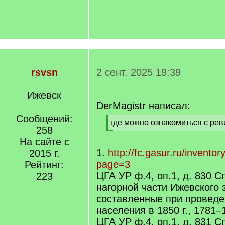
rsvsn
2 сент. 2025 19:39
Ижевск
DerMagistr написал:
Сообщений:
[
где можно ознакомиться с ре
258
q
[
]
На сайте с
/
q
1.
http://fc.gasur.ru/invent
2015 г.
]
page=3
Рейтинг:
ЦГА УР ф.4, оп.1, д. 830 С
223
нагорной части Ижевского 
составленные при проведе
населения в 1850 г., 1781–
ЦГА УР ф.4, оп.1, д. 831 С