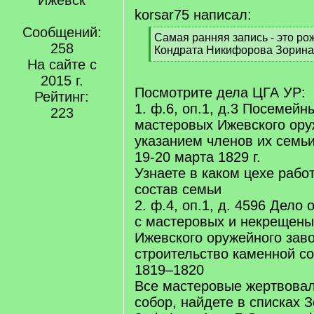
Ижевск
korsar75 написал:
Сообщений:
[
Самая ранняя запись - это ро
258
q
Кондрата Никифорова Зорина, 
]
На сайте с
[
/
2015 г.
q
Посмотрите дела ЦГА УР:
Рейтинг:
]
1. ф.6, оп.1, д.3 Посемейн
223
мастеровых Ижевского ору
указанием членов их семьи
19-20 марта 1829 г.
Узнаете в каком цехе работ
состав семьи
2. ф.4, оп.1, д. 4596 Дело
с мастеровых и некрещены
Ижевского оружейного зав
строительство каменной с
1819–1820
Все мастеровые жертвовал
собор, найдете в списках 