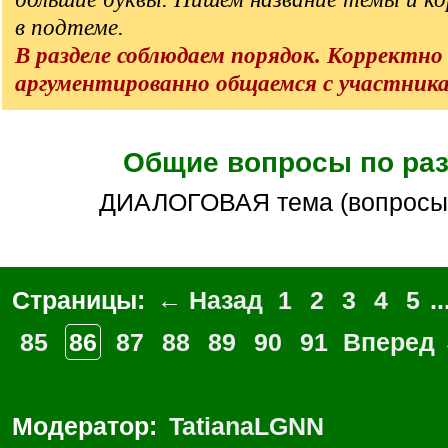
в подтеме.
В разделе соблюдаем порядок. Корректно
аргументированно общаемся с участник
Общие вопросы по ра
ДИАЛОГОВАЯ тема (вопросы
Страницы:
← Назад
1
2
3
4
5
..
85
86
87
88
89
90
91
Вперед
Модератор:
TatianaLGNN