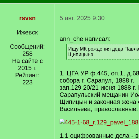
rsvsn
5 авг. 2025 9:30
Ижевск
ann_che написал:
Сообщений:
[
Ищу МК рождения деда Павл
258
q
Щипицына
]
На сайте с
[
/
2015 г.
q
1. ЦГА УР ф.445, оп.1, д.6
Рейтинг:
]
собора г. Сарапул, 1888 г.
223
зап.129 20/21 июня 1888 г.
Сарапульский мещанин Ио
Щипицын и законная жена 
Васильева, православные.
1.1 оцифрованные дела - в