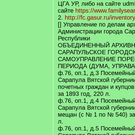
ЦГА УР, либо на сайте udmk
сайте
https://www.familysea
2.
http://fc.gasur.ru/invent
[] Управление по делам ар
Администрации города Сар
Республики
ОБЪЕДИНЕННЫЙ АРХИВН
САРАПУЛЬСКОЕ ГОРОДС
САМОУПРАВЛЕНИЕ ПОР
ПЕРИОДА (ДУМА, УПРАВА
ф.76, оп.1, д.3 Посемейный
Сарапула Вятской губерни
почетных граждан и купцов
за 1893 год, 220 л.
ф.76, оп.1, д.4 Посемейный
Сарапула Вятской губерни
мещан (с № 1 по № 540) за 
л.
ф.76, оп.1, д.5 Посемейный