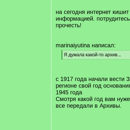
q
]
на сегодня интернет кишит
информацией. потрудитесь 
прочесть!
marinaiyutina написал:
[
Я думала какой-то архив...
q
[
]
/
q
]
с 1917 года начали вести 
регионе свой год основани
1945 года
Смотря какой год вам нуже
все передали в Архивы.