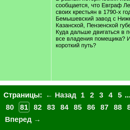
сообщается, что Евграф Л
своих крестьян в 1790-х го
Бемышевский завод с Ниже
Казанской, Пензенской губ
Куда дальше двигаться в 
все владения помещика? И
короткий путь?
Страницы:
← Назад
1
2
3
4
5
..
80
81
82
83
84
85
86
87
88
Вперед →