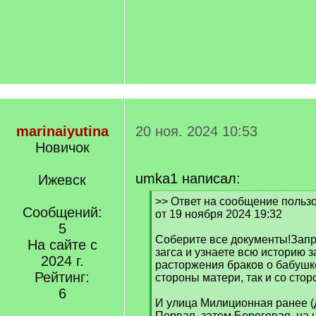
marinaiyutina
20 ноя. 2024 10:53
Новичок
umka1 написал:
Ижевск
[
>> Ответ на сообщение пользо
Сообщений:
q
от 19 ноября 2024 19:32
]
5
Соберите все документы!Запр
На сайте с
загса и узнаете всю историю 
2024 г.
расторжения браков о бабушке
Рейтинг:
стороны матери, так и со стор
6
И улица Милиционная ранее (
Первая, затем Береговая, на н