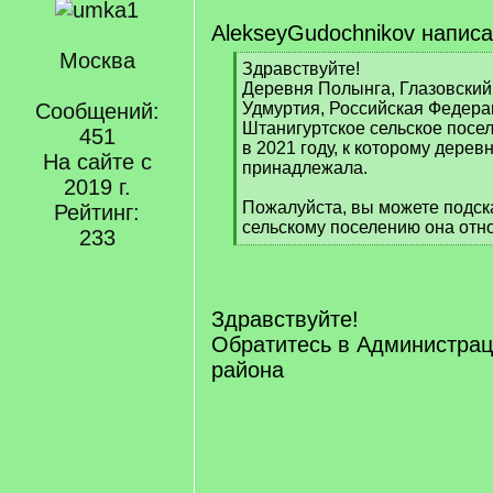
AlekseyGudochnikov написа
Москва
[
Здравствуйте!
q
Деревня Полынга, Глазовский
]
Сообщений:
Удмуртия, Российская Федера
Штанигуртское сельское посе
451
в 2021 году, к которому дере
На сайте с
принадлежала.
2019 г.
Пожалуйста, вы можете подска
Рейтинг:
сельскому поселению она отн
233
[
/
q
]
Здравствуйте!
Обратитесь в Администрац
района