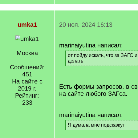
umka1
20 ноя. 2024 16:13
marinaiyutina написал:
Москва
[
от пойду искать, что за ЗАГС и
q
делать
]
Сообщений:
[
/
451
q
На сайте с
]
Есть формы запросов. в с
2019 г.
на сайте любого ЗАГса.
Рейтинг:
233
marinaiyutina написал:
[
Я думала мне подскажут
q
[
]
/