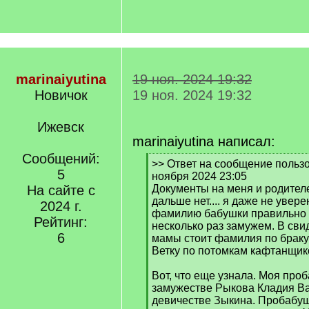
marinaiyutina
19 ноя. 2024 19:32
Новичок
19 ноя. 2024 19:32
Ижевск
marinaiyutina написал:
Сообщений:
[
>> Ответ на сообщение польз
5
q
ноября 2024 23:05
]
На сайте с
Документы на меня и родителе
дальше нет.... я даже не увере
2024 г.
фамилию бабушки правильно з
Рейтинг:
несколько раз замужем. В сви
6
мамы стоит фамилия по браку
Ветку по потомкам кафтанщик
Вот, что еще узнала. Моя про
замужестве Рыкова Кладия В
девичестве Зыкина. Пробабуш