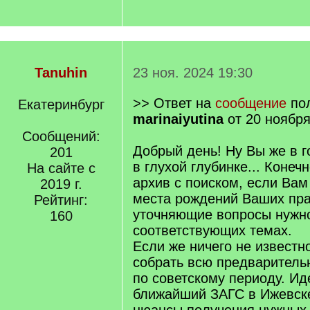
Tanuhin
23 ноя. 2024 19:30
>> Ответ на
сообщение
пол
Екатеринбург
marinaiyutina
от 20 ноября
Сообщений:
Добрый день! Ну Вы же в г
201
в глухой глубинке... Конеч
На сайте с
архив с поиском, если Вам
2019 г.
места рождений Ваших прад
Рейтинг:
уточняющие вопросы нужно
160
соответствующих темах.
Если же ничего не известн
собрать всю предварител
по советскому периоду. Ид
ближайший ЗАГС в Ижевске