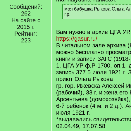
Сообщений:
[
моя бабушка Рыкова Ольга Ал
262
q
г.р.
]
На сайте с
[
/
2015 г.
q
Вам нужно в архив ЦГА УР.
Рейтинг:
]
https://gasur.ru/
223
В читальном зале архива (
можно бесплатно просматр
книги и записи ЗАГС (1918-1
1. ЦГА УР ф.Р-1700, оп.1, 
запись 377 5 июля 1921 г.
приют Ольга Рыкова
гр. гор. Ижевска Алексей 
(рабочий), 33 г. и жена его
Арсентьева (домохозяйка),
6-й ребенок (4 м. и 2 д.). 
июля 1921 г.
*выдавались свидетельства
02.04.49, 17.07.58