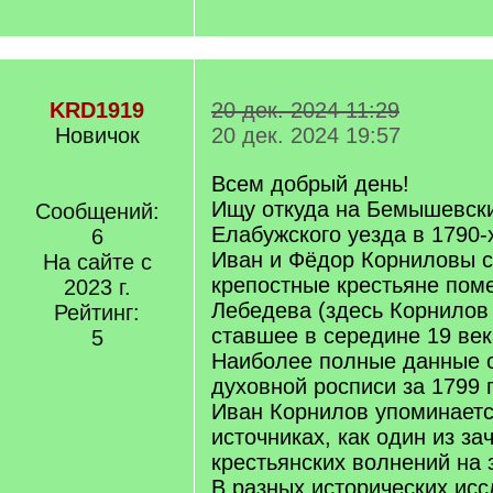
KRD1919
20 дек. 2024 11:29
Новичок
20 дек. 2024 19:57
Всем добрый день!
Ищу откуда на Бемышевск
Сообщений:
Елабужского уезда в 1790-
6
Иван и Фёдор Корниловы с
На сайте с
крепостные крестьяне пом
2023 г.
Лебедева (здесь Корнилов 
Рейтинг:
ставшее в середине 19 ве
5
Наиболее полные данные о
духовной росписи за 1799 
Иван Корнилов упоминаетс
источниках, как один из з
крестьянских волнений на з
В разных исторических ис