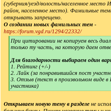
(губерния/уезд/волость/населенное место 
район, населенное место). Фамильные тем
открывать запрещено.
О создании новых фамильных тем
-
https://forum.vgd.ru/1294/22332/
[
При цитировании не копируем весь диал
q
только ту часть, на которую даем отв
]
Для благодарности выбираем один вар
1. Рейтинг (+/-)
2. Лайк (за понравившийся пост участн
3. Отзыв (текст в произвольном виде в
участника)
[
/
q
Открываем новую тему в разделе
не испол
]
большие буквы. Пишем название темы и ко