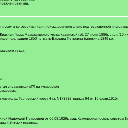
 прежней ревизии.
ти услуги договоримся) для поиска документально подтвержденной информаци
расная Горка Мамадышского уезда Казанской губ. 27 июня 1886г. ст.ст. (10 июл
ков) -фельдшер 1850 г.р, мать-Варвара Петровна Балякина 1849 г.р.
ышского уезда.
р.
отал управляющим(?) на кукморской
Комаровых.
ком полку. Гергиевский крест 4 ст. N173932. приказ 94 от 16 февр.1915г.
ной Надеждой Петровной от 06.09.1929г. выд. Кукморским поселк. советом Т
рке), Вятских полянах.