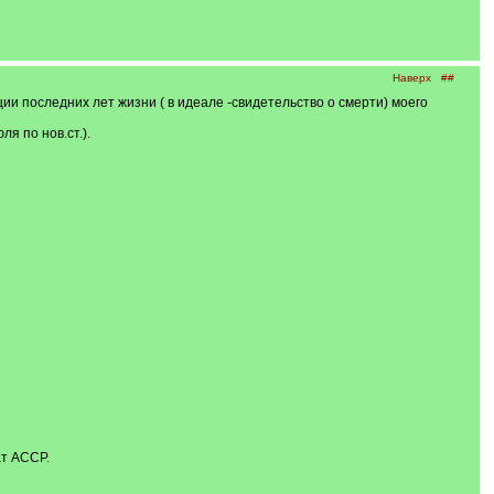
Наверх
##
и последних лет жизни ( в идеале -свидетельство о смерти) моего
я по нов.ст.).
ат АССР.