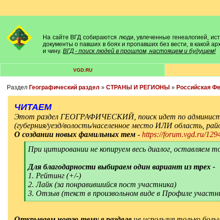
На сайте ВГД собираются люди, увлеченные генеалогией, исто
документы о павших в боях и пропавших без вести, в какой а
и чину.
ВГД - поиск людей в прошлом, настоящем и будущем!
VGD.RU
Раздел
Географический раздел
»
СТРАНЫ И РЕГИОНЫ
»
Российская Ф
ЧИТАЕМ
Этот раздел ГЕОГРАФИЧЕСКИЙ, поиск идет по админист
(губерния/уезд/волость/населенное место ИЛИ область, ра
О создании новых фамильных тем
-
https://forum.vgd.ru/129
[
При цитировании не копируем весь диалог, оставляем т
q
]
Для благодарности выбираем один вариант из трех -
1. Рейтинг (+/-)
2. Лайк (за понравившийся пост участника)
3. Отзыв (текст в произвольном виде в Профиле участн
[
/
q
]
Открываем новую тему в разделе
не используя только боль