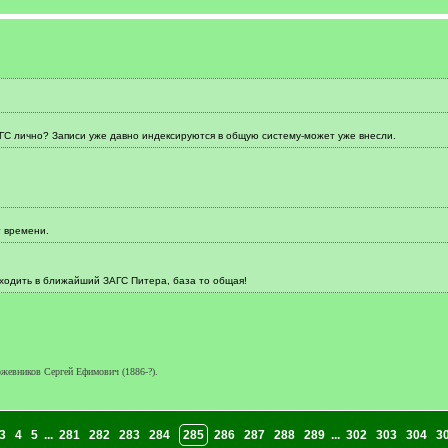
ГС лично? Записи уже давно индексируются в общую систему-может уже внесли.
т времени.
сходить в ближайший ЗАГС Питера, база то общая!
жевников Сергей Ефимович (1886-?).
3
4
5
...
281
282
283
284
285
286
287
288
289
...
302
303
304
3