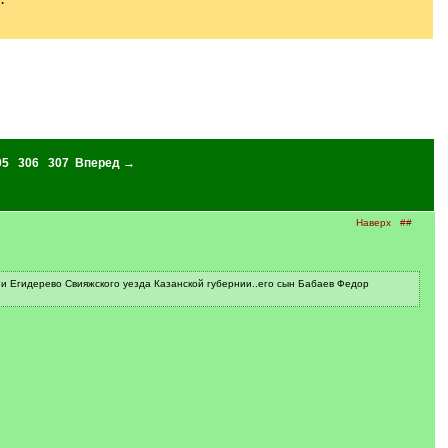
05
306
307
Вперед →
Наверх
##
и Егидерево Свияжского уезда Казанской губернии..его сын Бабаев Федор