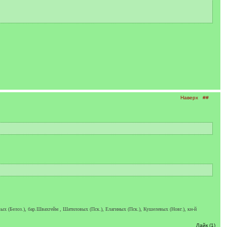
Наверх
##
х (Белоз.), бар.Швахгейм , Шатиловых (Пск.), Елагиных (Пск.), Кушелевых (Новг.), кн-й
Лайк (1)