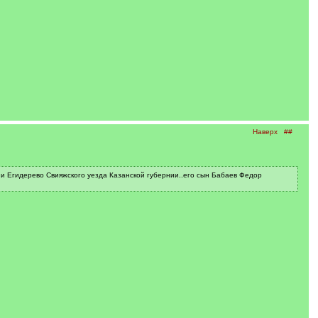
Наверх
##
и Егидерево Свияжского уезда Казанской губернии..его сын Бабаев Федор