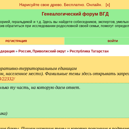
Нарисуйте свое древо. Бесплатно. Онлайн.
[х]
Генеалогический форум ВГД
рией, геральдикой и т.д. Здесь вы найдете собеседников, экспертов, умелых
рхив обратиться при исследовании родословной своей семьи, помогут опреде
РЕГИСТРАЦИЯ
ВОЙТИ
едерация
»
Россия, Приволжский округ
»
Республика Татарстан
ративно-территориальным единицам
йон, населенное место). Фамильные темы здесь открывать запре
4/22332/
олько ту часть, на которую даем ответ.
ика)
шие буквы. Пишем название темы и коротко пояснение в подтеме