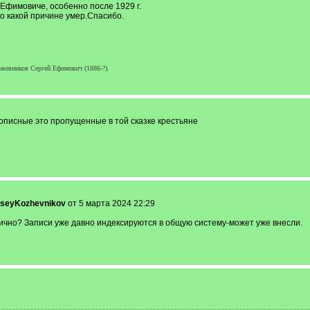
Ефимовиче, особенно после 1929 г.
 по какой причине умер.Спасибо.
жевников Сергей Ефимович (1886-?).
описные это пропущенные в той сказке крестьяне
kseyKozhevnikov
от 5 марта 2024 22:29
ично? Записи уже давно индексируются в общую систему-может уже внесли.