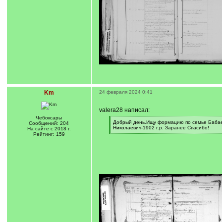
Km
24 февраля 2024 0:41
valera28 написал:
Чебоксары
[
Добрый день.Ищу формацию по семье Бабаевы
Сообщений: 204
q
Николаевич-1902 г.р. Заранее Спасибо!
На сайте с 2018 г.
]
[
Рейтинг: 159
/
q
]