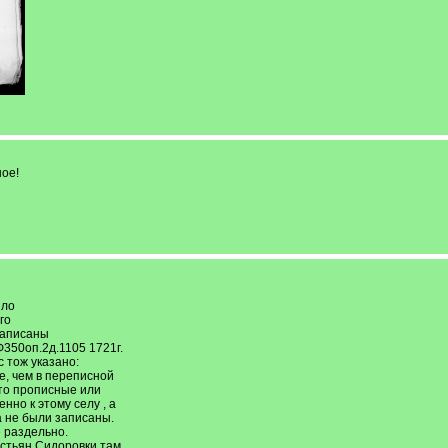
ое!
ило
го
записаны
350оп.2д.1105 1721г.
 тож указано:
е, чем в переписной
что прописные или
нно к этому селу , а
а не были записаны.
 раздельно.
естьян Сидоровки там