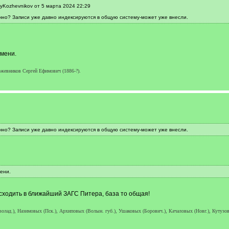
yKozhevnikov от 5 марта 2024 22:29
чно? Записи уже давно индексируются в общую систему-может уже внесли.
емени.
жевников Сергей Ефимович (1886-?).
чно? Записи уже давно индексируются в общую систему-может уже внесли.
ени.
о сходить в ближайший ЗАГС Питера, база то общая!
лад.), Назимовых (Пск.), Архиповых (Волын. губ.), Ушаковых (Борович.), Качаловых (Новг.), Кутузовы