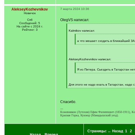
AlekseyKozhevnikov
7 марта 2024 10:36
Новичок
OlegVS написал:
Спб
Сообщений: 5
На сайте с 2024 г.
[
Рейтинг: 3
q
Kalmikov написал:
]
[
q
а что мешает сходить в ближайший ЗА
]
[
/
q
]
AlekseyKozhevnikov написал:
[
q
Я из Питера. Сьездить в Татарстан не
]
[
/
q
]
Для этого не надо ехать в Татарстан, надо 
[
/
q
]
Спасибо.
---
Кожевников (Лутохин) Ефим Филиппович (1850-1911), Ко
Красная Горка, Кукмор (Мамадышский уезд).
Страницы:
← Назад
1
2
← Назад
Вперед →