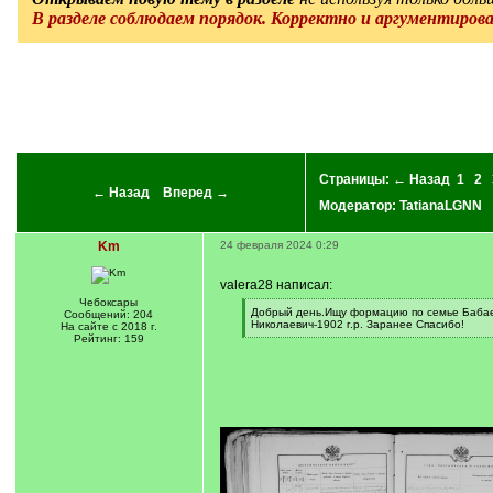
В разделе соблюдаем порядок. Корректно и аргументиров
Страницы:
← Назад
1
2
← Назад
Вперед →
Модератор:
TatianaLGNN
Km
24 февраля 2024 0:29
valera28 написал:
Чебоксары
[
Добрый день.Ищу формацию по семье Бабаевы
Сообщений: 204
q
Николаевич-1902 г.р. Заранее Спасибо!
На сайте с 2018 г.
]
[
Рейтинг: 159
/
q
]