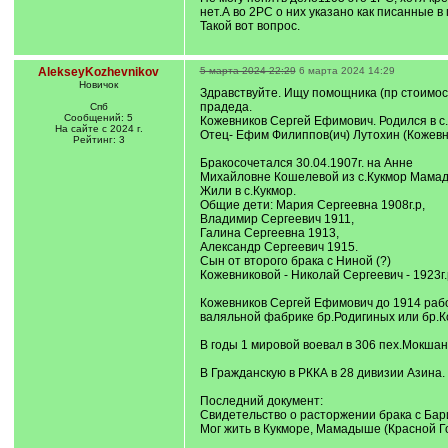
нет.А во 2РС о них указано как писанные в
Такой вот вопрос.
AlekseyKozhevnikov
5 марта 2024 22:29
6 марта 2024 14:29
Новичок
Здравствуйте. Ищу помощника (пр стоимос
прадеда.
Спб
Сообщений: 5
Кожевников Сергей Ефимович. Родился в с.К
На сайте с 2024 г.
Отец- Ефим Филиппов(ич) Лутохин (Кожевни
Рейтинг: 3
Бракосочетался 30.04.1907г. на Анне
Михайловне Кошелевой из с.Кукмор Мамад
Жили в с.Кукмор.
Общие дети: Мария Сергеевна 1908г.р,
Владимир Сергеевич 1911,
Галина Сергеевна 1913,
Александр Сергеевич 1915.
Сын от второго брака с Ниной (?)
Кожевниковой - Николай Сергеевич - 1923г.
Кожевников Сергей Ефимович до 1914 раб
валяльной фабрике бр.Родигиных или бр.
В годы 1 мировой воевал в 306 пех.Мокшанс
В Гражданскую в РККА в 28 дивизии Азина.
Последний документ:
Свидетельство о расторжении брака с Бари
Мог жить в Кукморе, Мамадыше (Красной Го