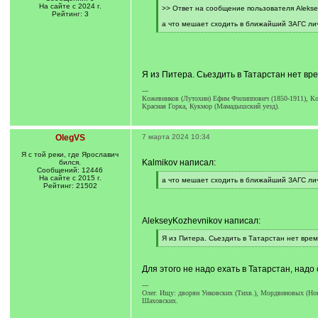
На сайте с 2024 г.
[
>> Ответ на сообщение пользователя Alekse
Рейтинг: 3
q
]
а что мешает сходить в ближайший ЗАГС ли
[
/
q
]
Я из Питера. Сьездить в Татарстан нет вр
---
Кожевников (Лутохин) Ефим Филиппович (1850-1911), Ко
Красная Горка, Кукмор (Мамадышский уезд).
OlegVS
7 марта 2024 10:34
Я с той реки, где Ярославич
Kalmikov написал:
бился.
Сообщений: 12446
На сайте с 2015 г.
[
а что мешает сходить в ближайший ЗАГС ли
Рейтинг: 21502
q
[
]
/
q
]
AlekseyKozhevnikov написал:
[
Я из Питера. Сьездить в Татарстан нет врем
q
[
]
/
q
Для этого не надо ехать в Татарстан, над
]
---
Олег. Ищу: дворян Унковских (Тихв.), Мордвиновых (Ново
Шаховских.