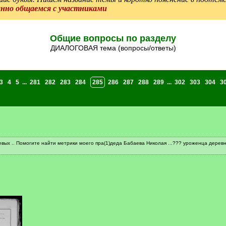
анно общаемся с участниками
Общие вопросы по разделу
ДИАЛОГОВАЯ тема (вопросы/ответы)
3
4
5
...
281
282
283
284
285
286
287
288
289
...
302
303
304
3
х .. Помогите найти метрики моего пра(1)деда Бабаева Николая ...??? уроженца деревн