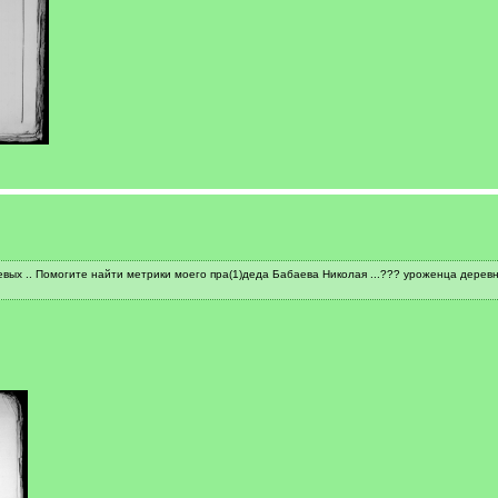
х .. Помогите найти метрики моего пра(1)деда Бабаева Николая ...??? уроженца деревн