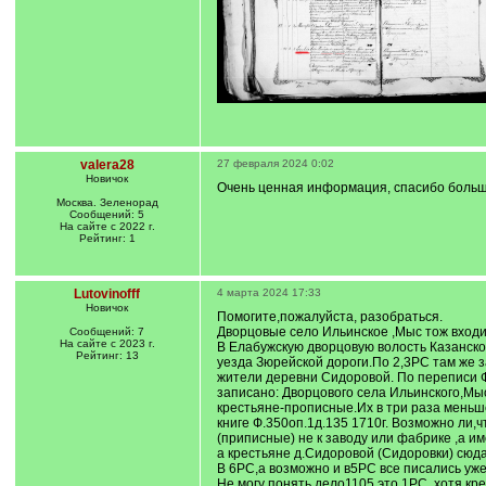
valera28
27 февраля 2024 0:02
Новичок
Очень ценная информация, спасибо больш
Москва. Зеленорад
Сообщений: 5
На сайте с 2022 г.
Рейтинг: 1
Lutovinofff
4 марта 2024 17:33
Новичок
Помогите,пожалуйста, разобраться.
Дворцовые село Ильинское ,Мыс тож вход
Сообщений: 7
На сайте с 2023 г.
В Елабужскую дворцовую волость Казанско
Рейтинг: 13
уезда Зюрейской дороги.По 2,3РС там же 
жители деревни Сидоровой. По переписи Ф
записано: Дворцового села Ильинского,Мыс
крестьяне-прописные.Их в три раза меньш
книге Ф.350оп.1д.135 1710г. Возможно ли,
(приписные) не к заводу или фабрике ,а име
а крестьяне д.Сидоровой (Сидоровки) сюд
В 6РС,а возможно и в5РС все писались уже
Не могу понять дело1105 это 1РС, хотя кр