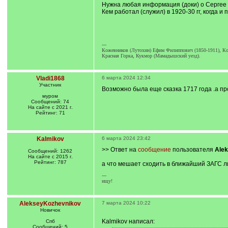
Нужна любая информация (доки) о Сергее 
Кем работал (служил) в 1920-30 гг, когда и
---
Кожевников (Лутохин) Ефим Филиппович (1850-1911), Ко
Красная Горка, Кукмор (Мамадышский уезд).
Vladi1868
6 марта 2024 12:34
Участник
Возможно была еще сказка 1717 года .а пр
муром
Сообщений: 74
На сайте с 2021 г.
Рейтинг: 71
Kalmikov
6 марта 2024 23:42
>> Ответ на
сообщение
пользователя
Ale
Сообщений: 1262
На сайте с 2015 г.
Рейтинг: 787
а что мешает сходить в ближайший ЗАГС л
---
ищу!
AlekseyKozhevnikov
7 марта 2024 10:22
Новичок
Kalmikov написал:
Спб
Сообщений: 5