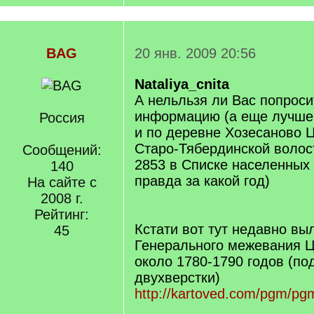
BAG
20 янв. 2009 20:56
Nataliya_cnita
А нельльзя ли Вас попроси
информацию (а еще лучше 
Россия
и по деревне Хозесаново 
Старо-Тябердинской волос
Сообщений:
2853 в Списке населенных 
140
правда за какой год)
На сайте с
2008 г.
Рейтинг:
Кстати вот тут недавно в
45
Генерального межевания Ц
около 1780-1790 годов (по
двухверстки)
http://kartoved.com/pgm/p