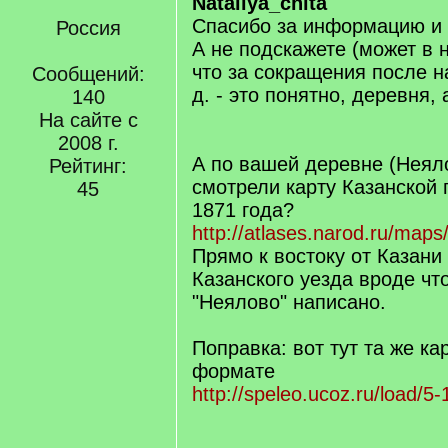
Nataliya_cnita
Спасибо за информацию и 
Россия
А не подскажете (может в н
что за сокращения после 
Сообщений:
д. - это понятно, деревня, 
140
На сайте с
2008 г.
А по вашей деревне (Неял
Рейтинг:
смотрели карту Казанской 
45
1871 года?
http://atlases.narod.ru/map
Прямо к востоку от Казани
Казанского уезда вроде что
"Неялово" написано.
Поправка: вот тут та же ка
формате
http://speleo.ucoz.ru/load/5