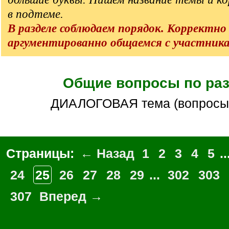
в подтеме.
В разделе соблюдаем порядок. Корректно
аргументированно общаемся с участник
Общие вопросы по ра
ДИАЛОГОВАЯ тема (вопросы
Страницы:
← Назад
1
2
3
4
5
..
24
25
26
27
28
29
...
302
303
307
Вперед →