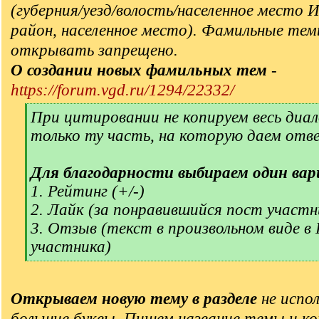
(губерния/уезд/волость/населенное место 
район, населенное место). Фамильные тем
открывать запрещено.
О создании новых фамильных тем
-
https://forum.vgd.ru/1294/22332/
[
При цитировании не копируем весь диал
q
только ту часть, на которую даем отв
]
Для благодарности выбираем один вар
1. Рейтинг (+/-)
2. Лайк (за понравившийся пост участн
3. Отзыв (текст в произвольном виде в
участника)
[
/
q
Открываем новую тему в разделе
не испол
]
большие буквы. Пишем название темы и ко