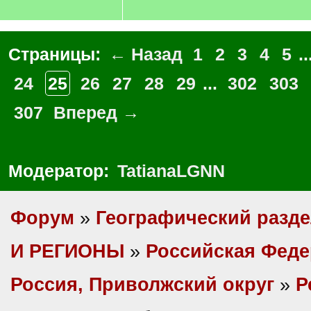
Страницы:
← Назад
1
2
3
4
5
..
24
25
26
27
28
29
...
302
303
307
Вперед →
Модератор:
TatianaLGNN
Форум
»
Географический разд
И РЕГИОНЫ
»
Российская Фед
Россия, Приволжский округ
»
Р