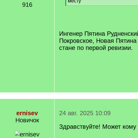
месту
916
[
/
q
]
Ингенер Пятина Рудненский
Покровское, Новая Пятина
стане по первой ревизии.
ernisev
24 авг. 2025 10:09
Новичок
Здравствуйте! Может кому 