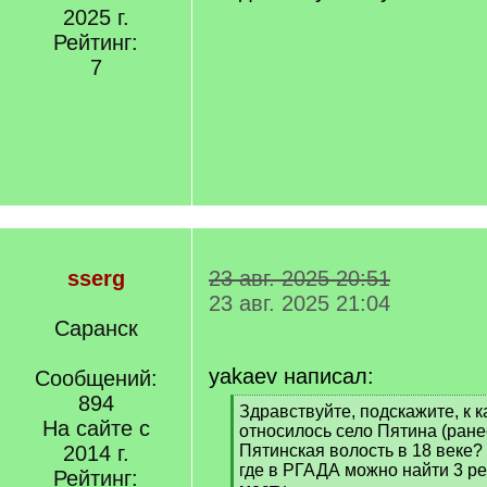
2025 г.
Рейтинг:
7
sserg
23 авг. 2025 20:51
23 авг. 2025 21:04
Саранск
yakaev написал:
Сообщений:
894
[
Здравствуйте, подскажите, к к
На сайте с
q
относилось село Пятина (ране
]
2014 г.
Пятинская волость в 18 веке?
где в РГАДА можно найти 3 р
Рейтинг: