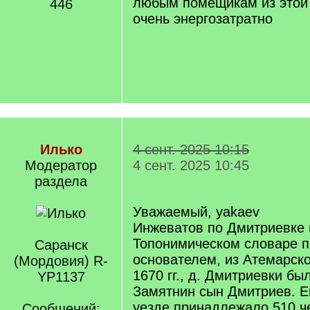
любым помещикам из этой 
446
очень энергозатратно
Илько
4 сент. 2025 10:15
Модератор
4 сент. 2025 10:45
раздела
Уважаемый, yakaev
Инжеватов по Дмитриевке 
Топонимическом словаре п
Саранск
основателем, из Атемарско
(Мордовия) R-
1670 гг., д. Дмитриевки бы
YP1137
Замятнин сын Дмитриев. Е
уезде принадлежало 510 че
Сообщений: