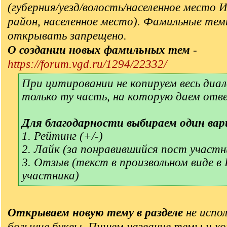
(губерния/уезд/волость/населенное место 
район, населенное место). Фамильные тем
открывать запрещено.
О создании новых фамильных тем
-
https://forum.vgd.ru/1294/22332/
[
При цитировании не копируем весь диал
q
только ту часть, на которую даем отв
]
Для благодарности выбираем один вар
1. Рейтинг (+/-)
2. Лайк (за понравившийся пост участн
3. Отзыв (текст в произвольном виде в
участника)
[
/
q
Открываем новую тему в разделе
не испол
]
большие буквы. Пишем название темы и ко