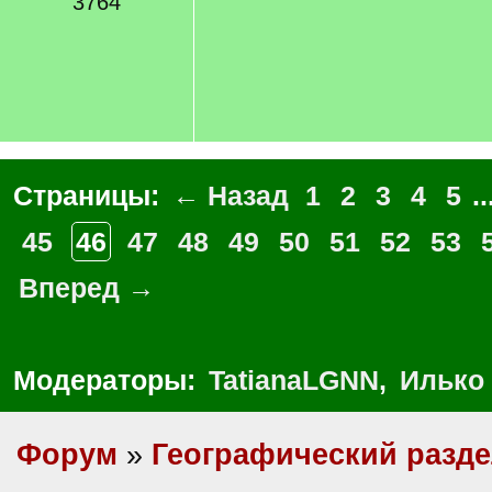
3764
Страницы:
← Назад
1
2
3
4
5
..
45
46
47
48
49
50
51
52
53
Вперед →
Модераторы:
TatianaLGNN
,
Илько
Форум
»
Географический разд