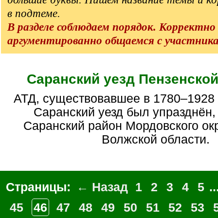
в подтеме.
В разделе соблюдаем порядок. Корректно
аргументированно общаемся с участник
Саранский уезд Пензенской
АТД, существовавшее в 1780–1928 гг. В 1928 году
Саранский уезд был упразднён,
Саранский район Мордовского ок
Волжской области.
Страницы:
← Назад
1
2
3
4
5
..
45
46
47
48
49
50
51
52
53