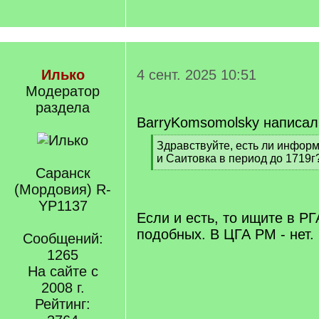
Илько
4 сент. 2025 10:51
Модератор
раздела
BarryKomsomolsky написал
[
Здравствуйте, есть ли инфор
q
и Саитовка в период до 1719г
]
Саранск
[
/
(Мордовия) R-
q
YP1137
]
Если и есть, то ищите в Р
подобных. В ЦГА РМ - нет.
Сообщений:
1265
На сайте с
2008 г.
Рейтинг: