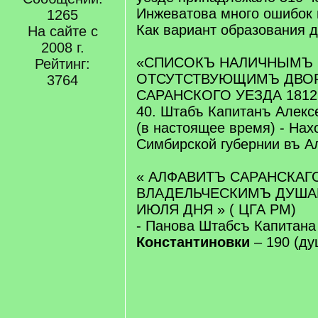
Инжеватова много ошибок и
1265
Как вариант образования д
На сайте с
2008 г.
«СПИСОКЪ НАЛИЧНЫМЪ 
Рейтинг:
ОТСУТСТВУЮЩИМЪ ДВО
3764
САРАНСКОГО УЕЗДА 1812
40. Штабъ Капитанъ Алекс
(в настоящее время) - Нах
Симбирской губернии въ А
« АЛФАВИТЪ САРАНСКАГ
ВЛАДЕЛЬЧЕСКИМЪ ДУШАМЪ
ИЮЛЯ ДНЯ » ( ЦГА РМ)
- Панова Штабсъ Капитан
Константиновки
– 190 (ду