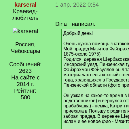
karseral
1 апр. 2022 0:54
Краевед-
любитель
Dina_ написал:
[
Добрый день!
q
]
Россия,
Очень нужна помощь знатоков
Мой прадед Мазитов Файзрах
Чебоксары
1875-около 1975)
Родился: деревня Щербаковка
Сообщений:
Инсарский уезд, Пензенская г
Файзрахман Фейзуллов был та
2623
материалах сельскохозяйстве
На сайте с
года, хранящихся в Государс
2014 г.
Пензенской области (фото при
Рейтинг:
Он узжал на какое-то время в
500
родственников) и вернулся от
прабабушка) - немка, Катрин и
приехала в Польшу с родителя
забрал прадед. В деревне Ще
ислам и ее новое фио - Мязит