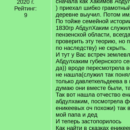
сначала как Хакимов Абдул
2020 г.
) приехал шибко грамотный
Рейтинг:
деревне выучил. Потом им
9
По тойже семейной истори
1830гр АбдулХаким служил
пензенской области, всегд
проверить эту теорию, но 
по наследству) не скрыть.
И тут у Вас встреч землев
Абдулхаким губернского сек
да)) вроде пересмотрела в
не нашла(служил так поня
только давлеткельдеева в
думаю они вместе были, та
Так вот нашла отчество ен
абдулхаким, посмотрела ф
еникеевых оч похожи) так
мой папа и дед
И теперь застопорилось
Как найти в сказках енике