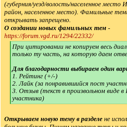
(губерния/уезд/волость/населенное место 
район, населенное место). Фамильные тем
открывать запрещено.
О создании новых фамильных тем
-
https://forum.vgd.ru/1294/22332/
[
При цитировании не копируем весь диал
q
только ту часть, на которую даем отв
]
Для благодарности выбираем один вар
1. Рейтинг (+/-)
2. Лайк (за понравившийся пост участн
3. Отзыв (текст в произвольном виде в
участника)
[
/
q
Открываем новую тему в разделе
не испол
]
большие буквы. Пишем название темы и ко