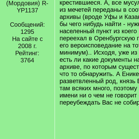
крестившиеся. А, все мусу
(Мордовия) R-
из мечетей переданы в со
YP1137
архивы (вроде Уфы и Казан
бы чего нибудь найти - нуж
Сообщений:
населенный пункт из коег
1295
переехал в Оренбургскую 
На сайте с
его вероисповедание на то
2008 г.
минимум).. Исходя, уже из 
Рейтинг:
есть ли какие документы н
3764
архиве, по которым сущест
что то обнаружить. А Еник
разветвленный род, князь 
там всяких много, поэтому
имени ни о чем не говорит
переубеждать Вас не собир