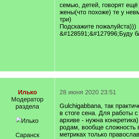
семью, детей, говорят ещё
жены(что похоже) те у не
три)
Подскажите пожалуйста)))
&#128591;&#127996;Буду б
Илько
28 июня 2020 23:51
Модератор
Gulchigabbana, так практич
раздела
в стоге сена. Для работы 
архиве - нужна конкретика)
родам, вообще сложность в
метриках только православ
Саранск