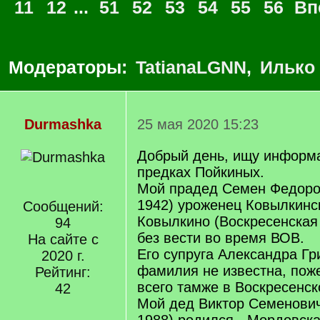
11
12
...
51
52
53
54
55
56
Вп
Модераторы:
TatianaLGNN
,
Илько
Durmashka
25 мая 2020 15:23
Добрый день, ищу информ
предках Пойкиных.
Мой прадед Семен Федоров
1942) уроженец Ковылкинск
Сообщений:
Ковылкино (Воскресенская
94
без вести во время ВОВ.
На сайте с
Его супруга Александра Гр
2020 г.
фамилия не известна, пож
Рейтинг:
всего тамже в Воскресенс
42
Мой дед Виктор Семенович