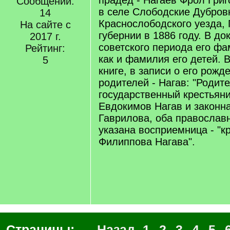
прадед - Нагаев Фрол Григ
Сообщений:
в селе Слободские Дубров
14
Краснослободского уезда,
На сайте с
губернии в 1886 году. В до
2017 г.
советского периода его фа
Рейтинг:
как и фамилия его детей. 
5
книге, в записи о его рож
родителей - Нагав: "Родите
государственный крестьяни
Евдокимов Нагав и законна
Гаврилова, оба православн
указана восприемница - "к
Филиппова Нагава".
Страницы:
← Назад
1
2
3
4
5