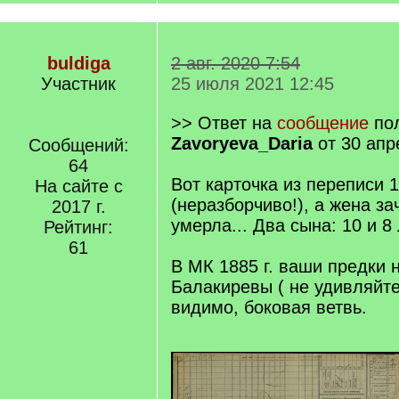
buldiga
2 авг. 2020 7:54
Участник
25 июля 2021 12:45
>> Ответ на
сообщение
пол
Zavoryeva_Daria
от 30 апр
Сообщений:
64
Вот карточка из переписи 1
На сайте с
(неразборчиво!), а жена за
2017 г.
умерла... Два сына: 10 и 8 
Рейтинг:
61
В МК 1885 г. ваши предки
Балакиревы ( не удивляйтес
видимо, боковая ветвь.