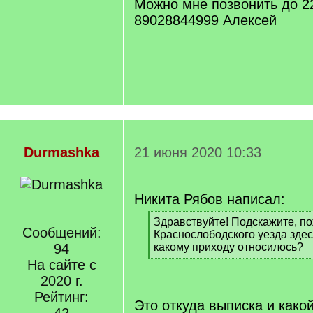
Можно мне позвонить до 2
89028844999 Алексей
Durmashka
21 июня 2020 10:33
Никита Рябов написал:
[
Здравствуйте! Подскажите, по
Сообщений:
q
Краснослободского уезда здес
]
94
какому приходу относилось?
[
На сайте с
/
2020 г.
q
Рейтинг:
]
Это откуда выписка и како