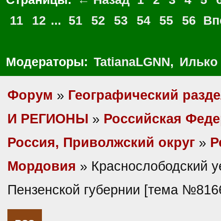
11
12
...
51
52
53
54
55
56
Вп
Модераторы:
TatianaLGNN
,
Илько
Форум
»
Географический разд
И РЕГИОНЫ
»
Российская Фед
Россия, Приволжский округ
»
Р
Мордовия
» Краснослободский у
Пензенской губернии [тема №816