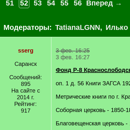
51
52
53
54
55
56
Вперед →
Модераторы:
TatianaLGNN
,
Илько
sserg
3 фев. 16:25
3 фев. 16:27
Саранск
Фонд Р-8 Краснослободс
Сообщений:
оп. 1 д. 56 Книги ЗАГСА 192
895
На сайте с
Метрические книги по г. Кр
2014 г.
Рейтинг:
Соборная церковь - 1850-18
917
Благовещенская церковь - 1