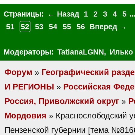
Страницы:
← Назад
1
2
3
4
5
..
51
52
53
54
55
56
Вперед →
Модераторы:
TatianaLGNN
,
Илько
Форум
»
Географический разд
И РЕГИОНЫ
»
Российская Фед
Россия, Приволжский округ
»
Р
Мордовия
» Краснослободский у
Пензенской губернии [тема №816