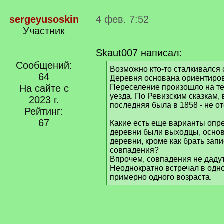
sergeyusoskin
4 фев. 7:52
Участник
Skaut007 написал:
Сообщений:
[
Возможно кто-то сталкивался 
64
q
Деревня основана ориентиров
]
На сайте с
Переселение произошло на те
уезда. По Ревизским сказкам, в
2023 г.
последняя была в 1858 - не от
Рейтинг:
67
Какие есть еще варианты опре
деревни были выходцы, осно
деревни, кроме как брать запи
совпадения?
Впрочем, совпадения не даду
Неоднократно встречал в одн
примерно одного возраста.
[
/
q
]