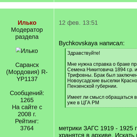
Илько
12 фев. 13:51
Модератор
раздела
Bychkovskaya написал:
[
Здравствуйте!
q
]
Саранск
Мне нужна справка о браке п
Семена Никитовича 1894 г.р.
(Мордовия) R-
Трифовны. Брак был заключен 
YP1137
Новоусадские выселки Красно
Пензенской губернии.
Сообщений:
Имеет ли смысл обращаться в
1265
уже в ЦГА РМ
На сайте с
[
2008 г.
/
q
Рейтинг:
]
3764
метрики ЗАГС 1919 - 1925 г
хранятся в архиве. Искать