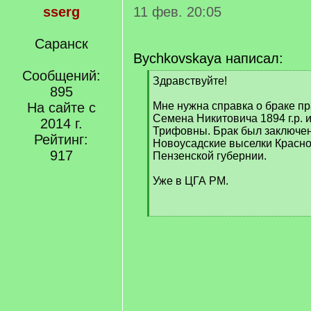
sserg
11 фев. 20:05
Саранск
Bychkovskaya написал:
Сообщений:
[
Здравствуйте!
895
q
]
На сайте с
Мне нужна справка о браке п
Семена Никитовича 1894 г.р.
2014 г.
Трифовны. Брак был заключен 
Рейтинг:
Новоусадские выселки Красно
917
Пензенской губернии.
Уже в ЦГА РМ.