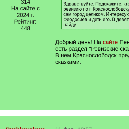
314
[
Здравствуйте. Подскажите, кто
На сайте с
q
ревизию по г. Краснослободску
]
2024 г.
сам город целиком. Интересу
Феодосиев и дети его. В девято
Рейтинг:
найду.
448
[
/
q
Добрый день! На
сайте
Пен
]
есть раздел "Ревизские ска
В нем Краснослободск пре
сказками.