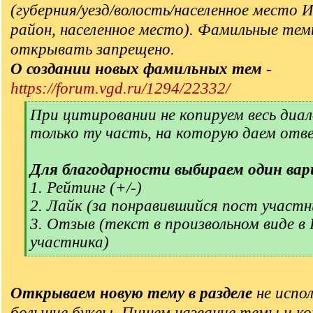
(губерния/уезд/волость/населенное место 
район, населенное место). Фамильные тем
открывать запрещено.
О создании новых фамильных тем
-
https://forum.vgd.ru/1294/22332/
[
При цитировании не копируем весь диал
q
только ту часть, на которую даем отв
]
Для благодарности выбираем один вар
1. Рейтинг (+/-)
2. Лайк (за понравившийся пост участн
3. Отзыв (текст в произвольном виде в
участника)
[
/
q
Открываем новую тему в разделе
не испол
]
большие буквы. Пишем название темы и ко