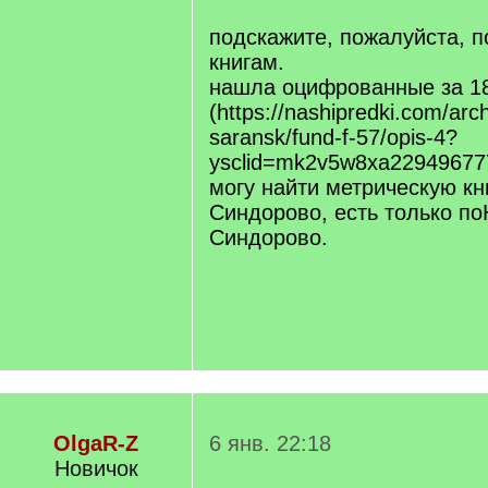
подскажите, пожалуйста, п
книгам.
нашла оцифрованные за 18
(https://nashipredki.com/arc
saransk/fund-f-57/opis-4?
ysclid=mk2v5w8xa229496777
могу найти метрическую кн
Синдорово, есть только п
Синдорово.
OlgaR-Z
6 янв. 22:18
Новичок