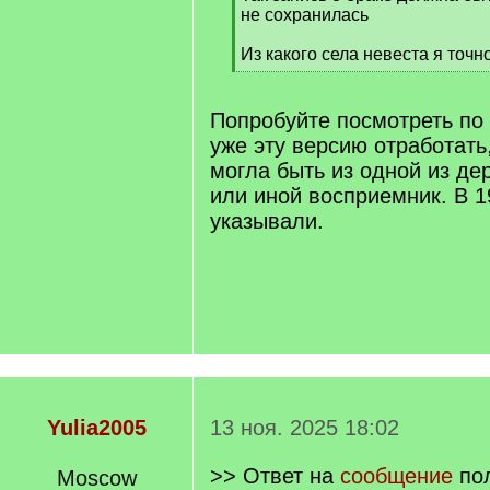
не сохранилась
Из какого села невеста я точн
[
/
q
Попробуйте посмотреть по
]
уже эту версию отработать
могла быть из одной из де
или иной восприемник. В 1
указывали.
Yulia2005
13 ноя. 2025 18:02
>> Ответ на
сообщение
пол
Moscow