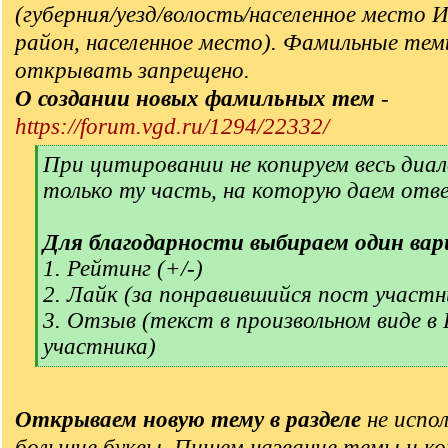
(губерния/уезд/волость/населенное место 
район, населенное место). Фамильные тем
открывать запрещено.
О создании новых фамильных тем
-
https://forum.vgd.ru/1294/22332/
[
При цитировании не копируем весь диал
q
только ту часть, на которую даем отв
]
Для благодарности выбираем один вар
1. Рейтинг (+/-)
2. Лайк (за понравившийся пост участн
3. Отзыв (текст в произвольном виде в
участника)
[
/
q
Открываем новую тему в разделе
не испол
]
большие буквы. Пишем название темы и ко