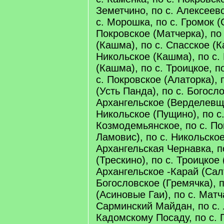
Земетчино, по с. Алексеевс
с. Морошка, по с. Громок (
Покровское (Матчерка), по
(Кашма), по с. Спасское (К
Никольское (Кашма), по с.
(Кашма), по с. Троицкое, п
с. Покровское (Алаторка), 
(Усть Панда), по с. Богосло
Архангельское (Верделевщи
Никольское (Пущино), по с
Козмодемьянское, по с. П
Ламовис), по с. Никольское
Архангельская Чернавка, п
(Трескино), по с. Троицкое 
Архангельское -Карай (Салт
Богословское (Гремячка), п
(Асиновые Гаи), по с. Матча
Сарминский Майдан, по с. 
Кадомскому Посаду, по с. П