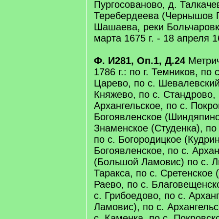
Пургосованово, д. Талкачев
Теребердеева (Чернышов П
Шашаева, реки Больчаровка
марта 1675 г. - 18 апреля 16
Ф. И281, Оп.1, Д.24
Метрич
1786 г.: по г. Темников, по 
Царево, по с. Шевалевский
Княжево, по с. Стандрово, 
Архангельское, по с. Покро
Богоявленское (Шиндяпино)
Знаменское (Студенка), по
по с. Богородицкое (Кудрин
Богоявленское, по с. Арха
(Большой Ламовис) по с. Ли
Таракса, по с. Сретенское (
Раево, по с. Благовещенско
с. Грибоедово, по с. Арха
Ламовис), по с. Архангельс
с. Каменка, по с. Покровско