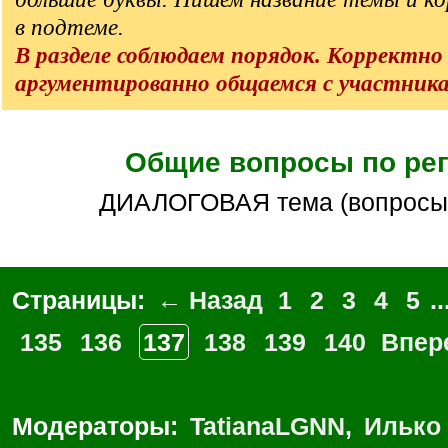
в подтеме.
В разделе соблюдаем порядок. Корректно
аргументированно общаемся с участник
Общие вопросы по ре
ДИАЛОГОВАЯ тема (вопросы
Страницы:
← Назад
1
2
3
4
5
..
135
136
137
138
139
140
Впер
Модераторы:
TatianaLGNN
,
Илько