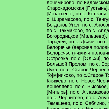
Кочемирово, по Кадомскому
Старокадомская [Пустынь],
[Игнатьево], по с. Котелня,
с. Ширамасово, по с. Тенгу
Богданов Угол, по с. Аносо
по с. Такмаково, по с. Авда
Богородицкое (Мальцево), п
Тарадеи, по с. Дьячи, по с.
Белоречье (верхняя полови
Белоречье (нижняя половин
Островка, по с. [Ольхи], по
Большой Пролом, по с. Бор
Лука, по с. Старое Чернеев
То[м]никово, по с.Старое Т
Княжево, по с. Новое Черне
Кошеляево, по с. Высокое,
[Мнтырь], по с. Агламазово
по с. Чернитово, по с. Апуш
Темешево, по с. Саблино, п
Калиновка, по с. Новоселки