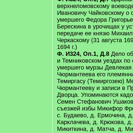
верхнеломовскому воевод
Ивановичу Чайковскому о 
умершего Федора Григорье
Берескина в урочищах у ус
передаче ее князю Михаил
Черкаскому (31 августа 1694
1694 г.)
Ф. И324, Оп.1, Д.8
Дело об
и Темниковском уездах по 
умершего мурзы Девлекая
Чюрмантеева его племянни
Темиргасу (Темиргозею) М
Чюрмантееву и записи в П
Дворца. Упоминаются кад
Семен Стефанович Ушаков
съезжей избы Микифор Фро
с. Будаево, д. Ермочина, д
Карклачева, д. Крюкова, д
Микиткина, д. Матча, д. Ми