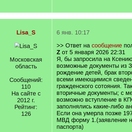
Lisa_S
6 янв. 10:17
>> Ответ на
сообщение
по
Z
от 5 января 2026 22:31
Я, бы запросила на Ксени
Московская
возможные документы из З
область
рождение детей, брак втор
всеми имеющимися сведен
Сообщений:
гражденского сотояния. Та
110
вторичные документы; с ме
На сайте с
возможно вступление в КПС
2012 г.
заполнялись какие-либо ан
Рейтинг:
Если она умерла позже 19
126
МВД форму 1.(заявление 
паспорта)