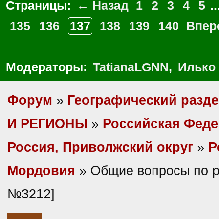
Страницы:
← Назад
1
2
3
4
5
..
135
136
137
138
139
140
Впер
Модераторы:
TatianaLGNN
,
Илько
Форум
»
Географический разд
И РЕГИОНЫ
»
Российская Фед
Россия, Приволжский округ
»
Р
Мордовия
» Общие вопросы по р
№3212]