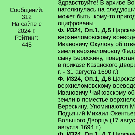
Здравствуйте! В архиве В
натолкнулась на следующи
Сообщений:
может быть, кому-то приго
312
оцифрованы.
На сайте с
Ф. И324, Оп.1, Д.5
Царская
2024 г.
верхнеломовскому воевод
Рейтинг:
Ивановичу Окулову об отв
448
земли верхнеломовцу Федо
сыну Берескину, поверста
в приказе Казанского Дворц
г. - 31 августа 1690 г.)
Ф. И324, Оп.1, Д.6
Царская
верхнеломовскому воевод
Ивановичу Чайковскому об
земли в поместье верхнел
Берескину. Упоминаются М
Подьячий Михаил Окентьев
Большого Дворца (17 август
августа 1694 г.)
Ф. И324, Оп.1, Д.7
Царская