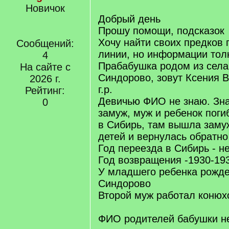
Новичок
Добрый день
Прошу помощи, подсказок
Хочу найти своих предков
Сообщений:
линии, но информации тол
4
Прабабушка родом из села
На сайте с
Синдорово, зовут Ксения 
2026 г.
г.р.
Рейтинг:
Девичью ФИО не знаю. Зна
0
замуж, муж и ребенок поги
в Сибирь, там вышла заму
детей и вернулась обратно
Год переезда в Сибирь - н
Год возвращения -1930-19
У младшего ребенка рожде
Синдорово
Второй муж работал конюх
ФИО родителей бабушки не