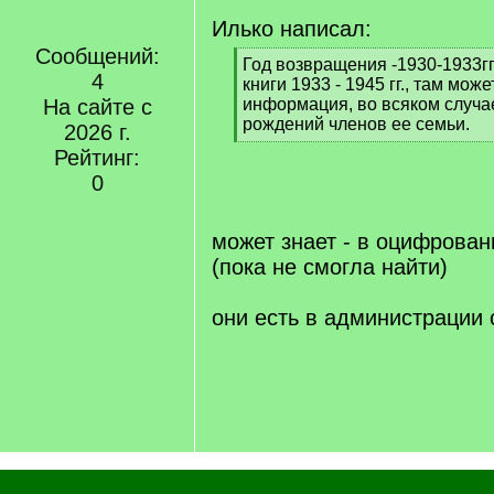
Илько написал:
Сообщений:
[
Год возвращения -1930-1933гг
4
q
книги 1933 - 1945 гг., там мож
]
На сайте с
информация, во всяком случа
рождений членов ее семьи.
2026 г.
[
Рейтинг:
/
0
q
]
может знает - в оцифрован
(пока не смогла найти)
они есть в администрации 