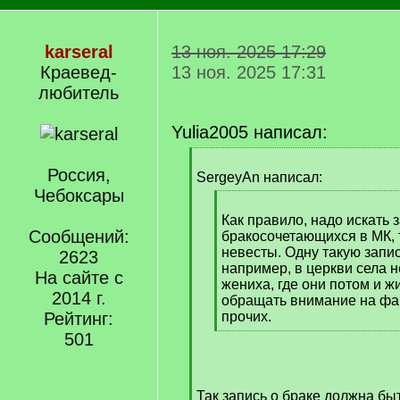
karseral
13 ноя. 2025 17:29
Краевед-
13 ноя. 2025 17:31
любитель
Yulia2005 написал:
[
Россия,
q
SergeyAn написал:
]
Чебоксары
[
q
Как правило, надо искать 
Сообщений:
]
бракосочетающихся в МК,
невесты. Одну такую запис
2623
например, в церкви села н
На сайте с
жениха, где они потом и ж
2014 г.
обращать внимание на фа
Рейтинг:
прочих.
[
501
/
q
]
Так запись о браке должна быт