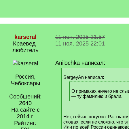
karseral
11 ноя. 2025 21:57
Краевед-
11 ноя. 2025 22:01
любитель
Anilochka написал:
[
Россия,
q
SergeyAn написал:
]
Чебоксары
[
q
О примаках ничего не слы
Сообщений:
]
— ту фамилию и брали.
[
2640
/
На сайте с
q
2014 г.
Нет, сейчас погуглю. Расскажи
]
словах, если не сложно, что э
Рейтинг:
Или по всей России одинаков