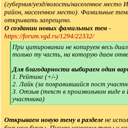
(губерния/уезд/волость/населенное место 
район, населенное место). Фамильные тем
открывать запрещено.
О создании новых фамильных тем
-
https://forum.vgd.ru/1294/22332/
[
При цитировании не копируем весь диал
q
только ту часть, на которую даем отв
]
Для благодарности выбираем один вар
1. Рейтинг (+/-)
2. Лайк (за понравившийся пост участн
3. Отзыв (текст в произвольном виде в
участника)
[
/
q
Открываем новую тему в разделе
не испол
]
большие буквы. Пишем название темы и ко