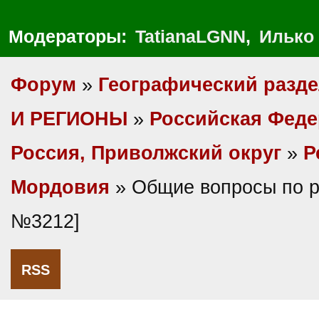
Модераторы:
TatianaLGNN
,
Илько
Форум
»
Географический разд
И РЕГИОНЫ
»
Российская Фед
Россия, Приволжский округ
»
Р
Мордовия
» Общие вопросы по р
№3212]
RSS