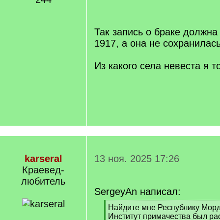
/
q
]
Так запись о браке должна
1917, а она не сохранилас
Из какого села невеста я т
karseral
13 ноя. 2025 17:26
Краевед-
любитель
SergeyAn написал:
[
Найдите мне Республику Морд
q
Институт примачества был ра