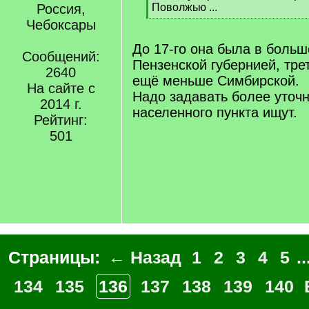
]
Россия,
Поволжью ...
[
Чебоксары
/
q
До 17-го она была в больш
Сообщений:
]
Пензенской губернией, тре
2640
ещё меньше Симбирской.
На сайте с
Надо задавать более уточ
2014 г.
населенного пункта ищут.
Рейтинг:
501
Страницы:
← Назад
1
2
3
4
5
..
134
135
136
137
138
139
140