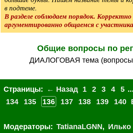
в подтеме.
В разделе соблюдаем порядок. Корректно
аргументированно общаемся с участник
Общие вопросы по ре
ДИАЛОГОВАЯ тема (вопросы
Страницы:
← Назад
1
2
3
4
5
..
134
135
136
137
138
139
140
Модераторы:
TatianaLGNN
,
Илько