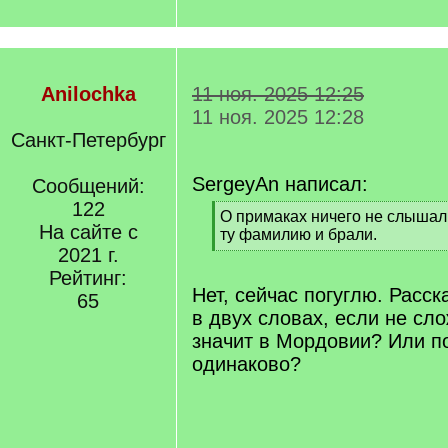
Anilochka
11 ноя. 2025 12:25
11 ноя. 2025 12:28
Санкт-Петербург
SergeyAn написал:
Сообщений:
122
[
О примаках ничего не слышал
На сайте с
q
ту фамилию и брали.
]
2021 г.
[
/
Рейтинг:
q
Нет, сейчас погуглю. Расск
65
]
в двух словах, если не сло
значит в Мордовии? Или п
одинаково?