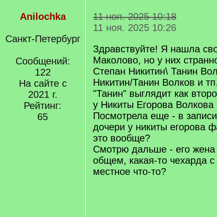
Anilochka
11 ноя. 2025 10:18
11 ноя. 2025 10:26
Санкт-Петербург
Здравствуйте! Я нашла св
Маколово, но у них странн
Сообщений:
Степан Никитин\ Танин Вол
122
Никитин/Танин Волков и тп
На сайте с
"Танин" выглядит как второ
2021 г.
у Никиты Егорова Волкова 
Рейтинг:
Посмотрела еще - в запис
65
дочери у никиты егорова ф
это вообще?
Смотрю дальше - его жена
общем, какая-то чехарда 
местное что-то?