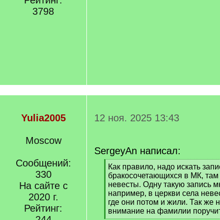
Рейтинг:
3798
Yulia2005
12 ноя. 2025 13:43
Moscow
SergeyAn написал:
Сообщений:
[
Как правило, надо искать запи
330
q
бракосочетающихся в МК, там
]
На сайте с
невесты. Одну такую запись мн
например, в церкви села невес
2020 г.
где они потом и жили. Так же
Рейтинг:
внимание на фамилии поручит
244
[