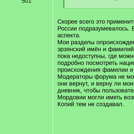
501
[
/
q
Скорее всего это применит
]
России подразумевалось. 
аспекта.
Мои разделы опроисхожде
эрзянский имён и фамилий
пока недоступны, где мож
подробно посмотреть наци
происхождения фамилии и 
Модераторы форума не мог
они вернут, и верну ли мо
дневник, чтобы пользоват
Мордовии могли иметь воз
Копий тем не создавал.