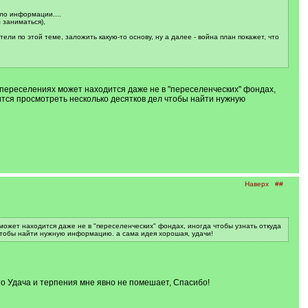
ло информации....
 заниматься),
ли по этой теме, заложить какую-то основу, ну а далее - война план покажет, что
 переселениях может находится даже не в "переселенческих" фондах,
ится просмотреть несколько десятков дел чтобы найти нужную
Наверх
##
ожет находится даже не в "переселенческих" фондах, иногда чтобы узнать откуда
чтобы найти нужную информацию. а сама идея хорошая, удачи!
то Удача и терпения мне явно не помешает, Спасибо!