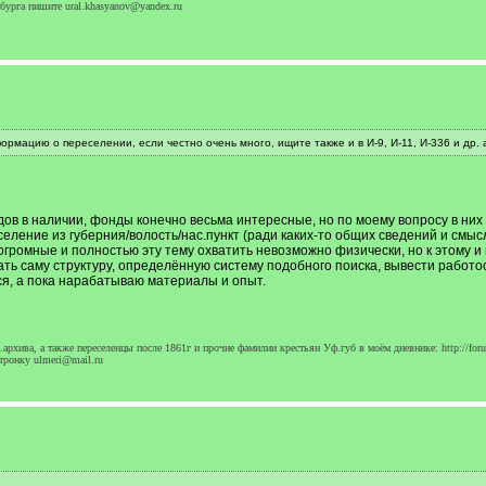
бурга пишите ural.khasyanov@yandex.ru
рмацию о переселении, если честно очень много, ищите также и в И-9, И-11, И-336 и др. 
дов в наличии, фонды конечно весьма интересные, но по моему вопросу в них
селение из губерния/волость/нас.пункт (ради каких-то общих сведений и смыс
громные и полностью эту тему охватить невозможно физически, но к этому и 
ь саму структуру, определённую систему подобного поиска, вывести работосп
тся, а пока нарабатываю материалы и опыт.
архива, а также переселенцы после 1861г и прочие фамилии крестьян Уф.губ в моём дневнике: http://foru
тронку ulmeri@mail.ru