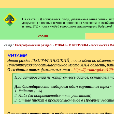
На сайте ВГД собираются люди, увлеченные генеалогией, исто
документы о павших в боях и пропавших без вести, в какой а
и чину.
ВГД - поиск людей в прошлом, настоящем и будущем!
VGD.RU
Раздел
Географический раздел
»
СТРАНЫ И РЕГИОНЫ
»
Российская Ф
ЧИТАЕМ
Этот раздел ГЕОГРАФИЧЕСКИЙ, поиск идет по админист
(губерния/уезд/волость/населенное место ИЛИ область, ра
О создании новых фамильных тем
-
https://forum.vgd.ru/129
[
При цитировании не копируем весь диалог, оставляем т
q
]
Для благодарности выбираем один вариант из трех -
1. Рейтинг (+/-)
2. Лайк (за понравившийся пост участника)
3. Отзыв (текст в произвольном виде в Профиле участн
[
/
q
]
Открываем новую тему в разделе
не используя только боль