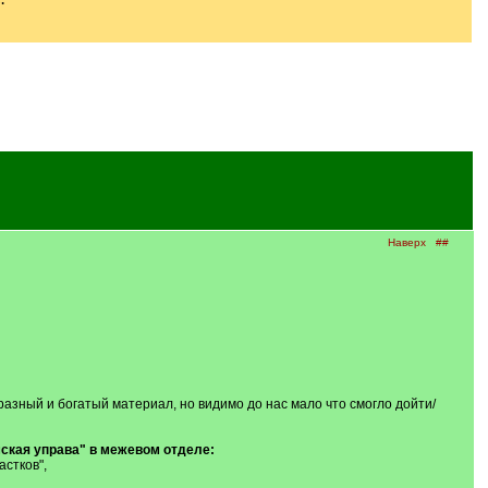
Наверх
##
разный и богатый материал, но видимо до нас мало что смогло дойти/
ская управа" в межевом отделе:
стков",