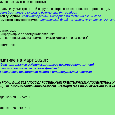
и до нас далеко не полностью....
записи купчих крепостей и другие интересные сведения по переселенцам:
ногом достаточно сложные документы для разбора
кой губернии
- есть интересный материал по теме, но очень мало
имского окружного суда
- интересный фонд, но записи начинаются уже лиш
ым поиском,
ё информацию по этому направлению?
льно переписывали из прежнего место-жительство на новое?
нформацию.
ематике на март 2020г:
тдельных списков в Уфимском архиве по переселенцам нет!
лам и по нескольким разным фондам!
 весь поиск приходится вести в индивидуальном порядке!
ах в РГИА: фонд 592 "ГОСУДАРСТВЕННЫЙ КРЕСТЬЯНСКИЙ ПОЗЕМЕЛЬНЫЙ
й, и на сколько полноценно подробны материалы в тех документах - я не
age:1/o:27819274/p:1
age:1/o:27819157/p:1