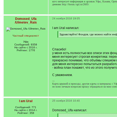
кого интересует информация в архивах Уфы, Казани, Орен
дневник http://forum.vgd.ru/2605/
Domosed_Ufa
24 ноября 2016 19:05
/Ulmetev_Rais
I am Ural написал:
[
Здравствуйте! Фондов, где можно найти инфо
Частный специалист
q
[
]
/
Уфа
q
Сообщений: 9359
]
На сайте с 2016 г.
Спасибо!
Рейтинг: 1776
у меня есть полностью все описи этих фон
меня интересует строгая конкретика: пере
прекрасно понимаю, что объёмы слишком о
для меня интересно попытаться разработат
- война план покажет, что из этого получи
С уважением.
---
Карта церквей и приходы; другие карты и материалы с Уф.
по всем личным вопросам прошу обращаться на мою элек
I am Ural
25 ноября 2016 10:40
Сообщений: 771
Domosed_Ufa написал:
На сайте с 2014 г.
Рейтинг: 358
[