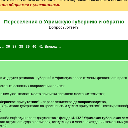
анно общаемся с участниками
Переселения в Уфимскую губернию и обратно
Вопросы/ответы
. ...
36
37
38
39
40
41
Вперед →
 из других регионов - губерний в Уфимскую после отмены крепостного права.
сколько основных направления поиска:
 в них указывалось место приписки прежнего место-жительства;
бернское присутствие" - переселенческое делопроизводство,
 Уфимского губернского по крестьянским делам присутствия" - очень разнооб
;
нашёл ещё один пласт документов в
фонде И-132 "Уфимская губернская зем
го окружного суда о размерах, владельцах и местонахождении земельных уча
стей,