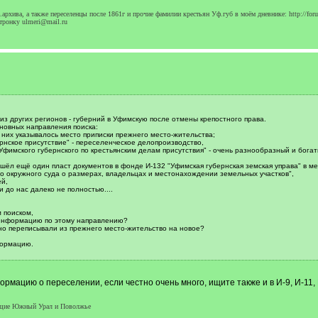
архива, а также переселенцы после 1861г и прочие фамилии крестьян Уф.губ в моём дневнике: http://foru
тронку ulmeri@mail.ru
из других регионов - губерний в Уфимскую после отмены крепостного права.
новных направления поиска:
в них указывалось место приписки прежнего место-жительства;
рнское присутствие" - переселенческое делопроизводство,
Уфимского губернского по крестьянским делам присутствия" - очень разнообразный и богат
ашёл ещё один пласт документов в фонде И-132 "Уфимская губернская земская управа" в м
 окружного суда о размерах, владельцах и местонахождении земельных участков",
ей,
 до нас далеко не полностью....
 поиском,
 информацию по этому направлению?
ьно переписывали из прежнего место-жительство на новое?
формацию.
рмацию о переселении, если честно очень много, ищите также и в И-9, И-11, 
яющие Южный Урал и Поволжье