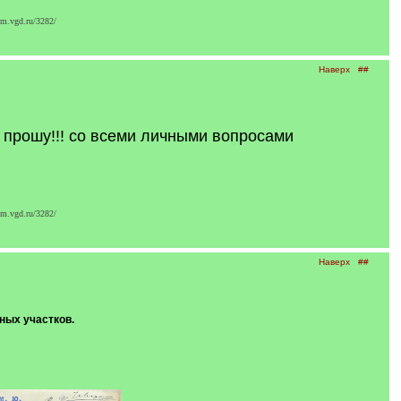
m.vgd.ru/3282/
Наверх
##
 прошу!!! со всеми личными вопросами
m.vgd.ru/3282/
Наверх
##
ных участков.