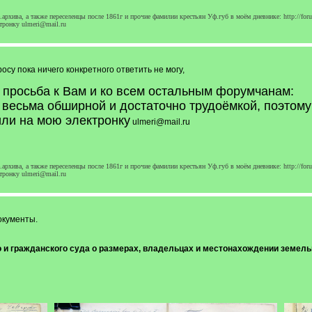
архива, а также переселенцы после 1861г и прочие фамилии крестьян Уф.губ в моём дневнике: http://foru
тронку ulmeri@mail.ru
у пока ничего конкретного ответить не могу,
 просьба к Вам и ко всем остальным форумчанам:
 весьма обширной и достаточно трудоёмкой, поэтому
или на мою электронку
ulmeri@mail.ru
архива, а также переселенцы после 1861г и прочие фамилии крестьян Уф.губ в моём дневнике: http://foru
тронку ulmeri@mail.ru
окументы.
и гражданского суда о размерах, владельцах и местонахождении земель