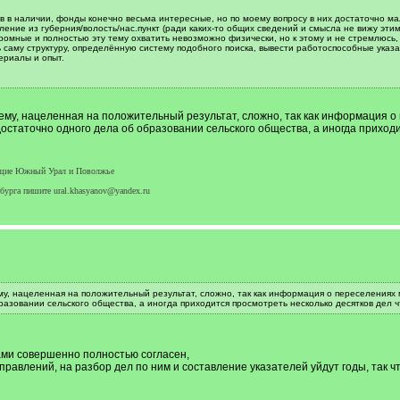
ов в наличии, фонды конечно весьма интересные, но по моему вопросу в них достаточно ма
ление из губерния/волость/нас.пункт (ради каких-то общих сведений и смысла не вижу этим
омные и полностью эту тему охватить невозможно физически, но к этому и не стремлюсь,
саму структуру, определённую систему подобного поиска, вывести работоспособные указате
ериалы и опыт.
ему, нацеленная на положительный результат, сложно, так как информация о
остаточно одного дела об образовании сельского общества, а иногда приход
яющие Южный Урал и Поволжье
бурга пишите ural.khasyanov@yandex.ru
у, нацеленная на положительный результат, сложно, так как информация о переселениях м
азовании сельского общества, а иногда приходится просмотреть несколько десятков дел 
ами совершенно полностью согласен,
правлений, на разбор дел по ним и составление указателей уйдут годы, так ч