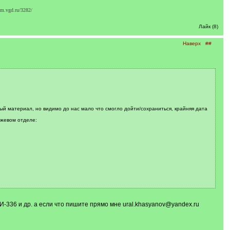
m.vgd.ru/3282/
Лайк (8)
Наверх
##
ый материал, но видимо до нас мало что смогло дойти/сохраниться, крайняя дата
ежевом отделе:
И-336 и др. а если что пишите прямо мне ural.khasyanov@yandex.ru