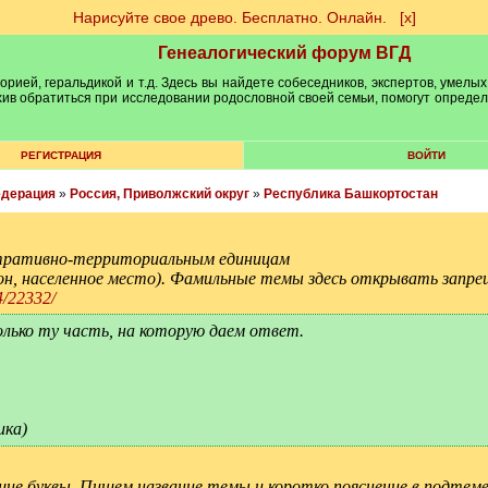
Нарисуйте свое древо. Бесплатно. Онлайн.
[х]
Генеалогический форум ВГД
рией, геральдикой и т.д. Здесь вы найдете собеседников, экспертов, умелых
рхив обратиться при исследовании родословной своей семьи, помогут опреде
РЕГИСТРАЦИЯ
ВОЙТИ
едерация
»
Россия, Приволжский округ
»
Республика Башкортостан
ративно-территориальным единицам
йон, населенное место). Фамильные темы здесь открывать запре
4/22332/
олько ту часть, на которую даем ответ.
ика)
шие буквы. Пишем название темы и коротко пояснение в подтеме