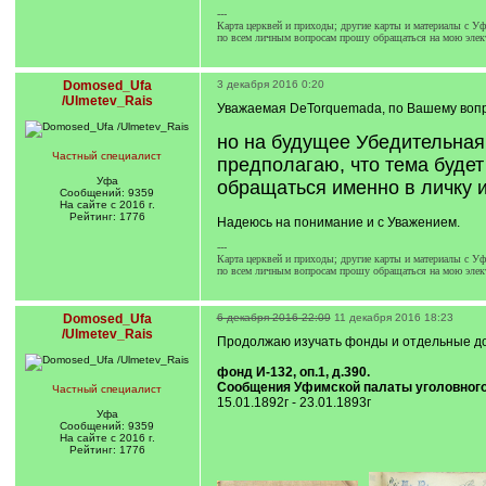
---
Карта церквей и приходы; другие карты и материалы с Уф.
по всем личным вопросам прошу обращаться на мою элек
Domosed_Ufa
3 декабря 2016 0:20
/Ulmetev_Rais
Уважаемая DeTorquemada, по Вашему вопрос
но на будущее Убедительная
Частный специалист
предполагаю, что тема будет
Уфа
обращаться именно в личку 
Сообщений: 9359
На сайте с 2016 г.
Рейтинг: 1776
Надеюсь на понимание и с Уважением.
---
Карта церквей и приходы; другие карты и материалы с Уф.
по всем личным вопросам прошу обращаться на мою элек
Domosed_Ufa
6 декабря 2016 22:09
11 декабря 2016 18:23
/Ulmetev_Rais
Продолжаю изучать фонды и отдельные д
фонд И-132, оп.1, д.390.
Сообщения Уфимской палаты уголовного 
Частный специалист
15.01.1892г - 23.01.1893г
Уфа
Сообщений: 9359
На сайте с 2016 г.
Рейтинг: 1776