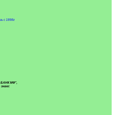
ь с 1898г
 БАНК МФ",
 знаю: