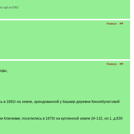
m.vgd.ru/3282/
Наверх
##
Наверх
##
зды,
сь в 1892г на земле, арендованной у башкир деревни Кинзябулатовой
 Ключевки, поселились в 1870г на купленной земле (И-132, оп.1, д.830