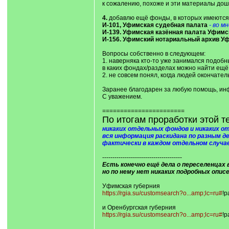
к сожалению, похоже и эти материалы дошл
4.
добавлю ещё фонды, в которых имеются 
И-101, Уфимская судебная палата
- во м
И-139. Уфимская казённая палата Уфимс
И-156. Уфимский нотариальный архив Уф
Вопросы собственно в следующем:
1. наверняка кто-то уже занимался подобн
в каких фондах/разделах можно найти ещ
2. не совсем понял, когда людей окончате
Заранее благодарен за любую помощь, и
С уважением.
=======================
По итогам проработки этой т
никаких отдельных фондов и никаких о
вся информация раскидана по разным де
фактически в каждом отдельном случае
---------------------------------------
Есть конечно ещё дела о переселенц
но по нему нет никаких подробных описе
Уфимская губерния
https://rgia.su/customsearch?o...amp;lc=ru#
!p
и Оренбургская губерния
https://rgia.su/customsearch?o...amp;lc=ru#
!p