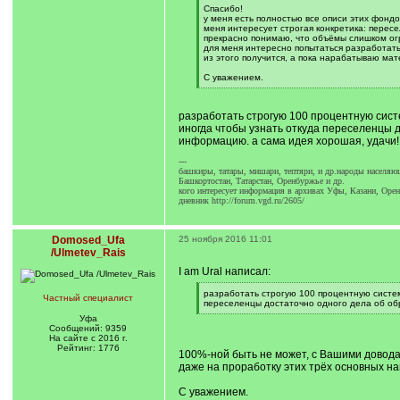
q
Спасибо!
]
у меня есть полностью все описи этих фонд
меня интересует строгая конкретика: пересе
прекрасно понимаю, что объёмы слишком огр
для меня интересно попытаться разработать 
из этого получится, а пока нарабатываю мат
С уважением.
[
/
q
разработать строгую 100 процентную сист
]
иногда чтобы узнать откуда переселенцы д
информацию. а сама идея хорошая, удачи!
---
башкиры, татары, мишари, тептяри, и др.народы насел
Башкортостан, Татарстан, Оренбуржье и др.
кого интересует информация в архивах Уфы, Казани, Орен
дневник http://forum.vgd.ru/2605/
Domosed_Ufa
25 ноября 2016 11:01
/Ulmetev_Rais
I am Ural написал:
[
разработать строгую 100 процентную систем
Частный специалист
q
переселенцы достаточно одного дела об обр
]
[
Уфа
/
Сообщений: 9359
q
На сайте с 2016 г.
]
Рейтинг: 1776
100%-ной быть не может, с Вашими довод
даже на проработку этих трёх основных на
С уважением.