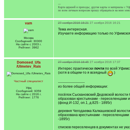
---
Карта церквей и приходы; другие карты и материалы с Уф.
по всем личным вопросам прошу обращаться на мою элек
vam
27 ноября 2016 16:21
27 ноября 2016 16:21
Тема интересная.
Изучаете информацию только по Уфимско
Москва
Сообщений: 30300
На сайте с 2003 г.
Рейтинг: 3962
Domosed_Ufa
27 ноября 2016 16:45
27 ноября 2016 17:37
/Ulmetev_Rais
Интерес практически
почти
по всей Уфимск
(хотя в общем-то я всеядный
)
Частный специалист
-----------------------
из более общей информации:
Уфа
Сообщений: 9359
На сайте с 2016 г.
посёлок Сыскановский Дедовской волости 
Рейтинг: 1776
образован крестьянами - переселенцами и
(фонд И-132, оп.1, д.825 - 1895г)
деревня Чегодаевка Калкашевской волости
образована крестьянами - переселенцами и
-1895г)
списков переселенцев в документах не ука