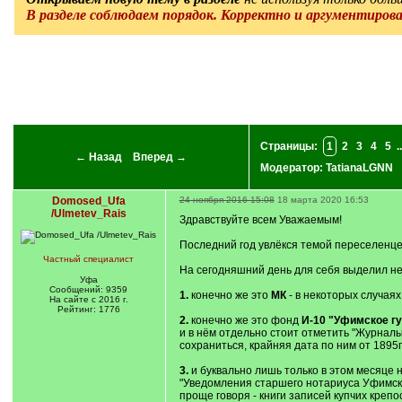
В разделе соблюдаем порядок. Корректно и аргументиров
Страницы:
1
2
3
4
5
..
← Назад
Вперед →
Модератор:
TatianaLGNN
Domosed_Ufa
24 ноября 2016 15:08
18 марта 2020 16:53
/Ulmetev_Rais
Здравствуйте всем Уважаемым!
Последний год увлёкся темой переселенцев
Частный специалист
На сегодняшний день для себя выделил не
Уфа
Сообщений: 9359
1.
конечно же это
МК
- в некоторых случаях
На сайте с 2016 г.
Рейтинг: 1776
2.
конечно же это фонд
И-10 "Уфимское гу
и в нём отдельно стоит отметить "Журналы
сохраниться, крайняя дата по ним от 1895г
3.
и буквально лишь только в этом месяце 
"Уведомления старшего нотариуса Уфимско
проще говоря - книги записей купчих крепо