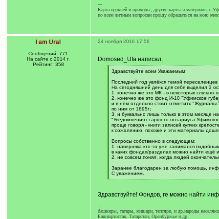
---
Карта церквей и приходы; другие карты и материалы с Уф.
по всем личным вопросам прошу обращаться на мою элек
I am Ural
24 ноября 2016 17:56
Сообщений: 771
Domosed_Ufa написал:
На сайте с 2014 г.
Рейтинг: 358
[
Здравствуйте всем Уважаемым!
q
]
Последний год увлёкся темой переселенцев 
На сегодняшний день для себя выделил 3 ос
1. конечно же это МК - в некоторых случаях 
2. конечно же это фонд И-10 "Уфимское губе
и в нём отдельно стоит отметить "Журналы 
по ним от 1895г;
3. и буквально лишь только в этом месяце н
"Уведомления старшего нотариуса Уфимского
проще говоря - книги записей купчих крепост
к сожалению, похоже и эти материалы дошли
Вопросы собственно в следующем:
1. наверняка кто-то уже занимался подобным
в каких фондах/разделах можно найти ещё
2. не совсем понял, когда людей окончател
Заранее благодарен за любую помощь, ин
С уважением.
[
/
q
Здравствуйте! Фондов, ге можно найти инфо
]
---
башкиры, татары, мишари, тептяри, и др.народы насел
Башкортостан, Татарстан, Оренбуржье и др.