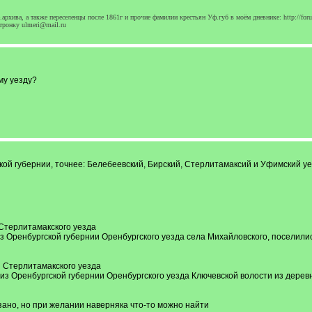
архива, а также переселенцы после 1861г и прочие фамилии крестьян Уф.губ в моём дневнике: http://foru
тронку ulmeri@mail.ru
му уезду?
ой губернии, точнее: Белебеевский, Бирский, Стерлитамаксий и Уфимский уе
Стерлитамакского уезда
з Оренбургской губернии Оренбургского уезда села Михайловского, поселили
 Стерлитамакского уезда
з Оренбургской губернии Оренбургского уезда Ключевской волости из деревни
зано, но при желании наверняка что-то можно найти