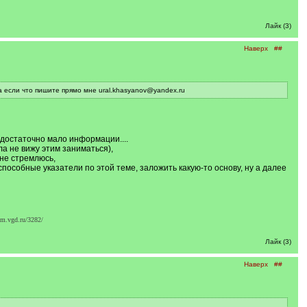
Лайк (3)
Наверх
##
а если что пишите прямо мне ural.khasyanov@yandex.ru
 достаточно мало информации....
ла не вижу этим заниматься),
не стремлюсь,
особные указатели по этой теме, заложить какую-то основу, ну а далее
m.vgd.ru/3282/
Лайк (3)
Наверх
##