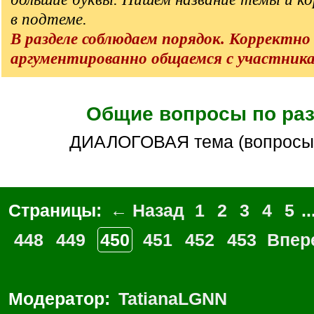
в подтеме.
В разделе соблюдаем порядок. Корректно
аргументированно общаемся с участник
Общие вопросы по ра
ДИАЛОГОВАЯ тема (вопросы
Страницы:
← Назад
1
2
3
4
5
..
448
449
450
451
452
453
Впер
Модератор:
TatianaLGNN