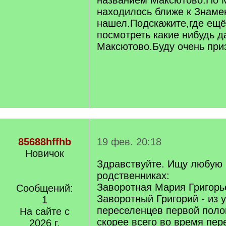
названием Максютово.По 
находилось ближе к Знаме
нашел.Подскажите,где ещ
посмотреть какие нибудь д
Максютово.Буду очень при
85688hffhb
19 фев. 20:18
Новичок
Здравствуйте. Ищу любую
родственниках:
Заворотная Мария Григорь
Сообщений:
Заворотный Григорий - из 
1
переселенцев первой поло
На сайте с
скорее всего во время пе
2026 г.