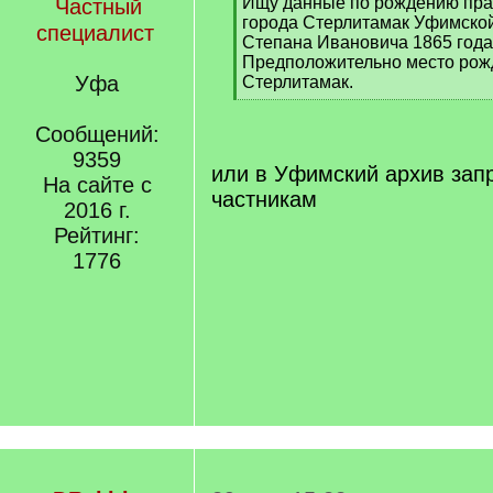
]
Ищу данные по рождению пра
Частный
города Стерлитамак Уфимской
специалист
Степана Ивановича 1865 года
Предположительно место рожд
Уфа
Стерлитамак.
[
/
Сообщений:
q
9359
]
или в Уфимский архив запр
На сайте с
частникам
2016 г.
Рейтинг:
1776