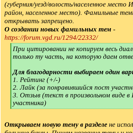
(губерния/уезд/волость/населенное место 
район, населенное место). Фамильные тем
открывать запрещено.
О создании новых фамильных тем
-
https://forum.vgd.ru/1294/22332/
[
При цитировании не копируем весь диал
q
только ту часть, на которую даем отв
]
Для благодарности выбираем один вар
1. Рейтинг (+/-)
2. Лайк (за понравившийся пост участн
3. Отзыв (текст в произвольном виде в
участника)
[
/
q
Открываем новую тему в разделе
не испол
]
большие буквы. Пишем название темы и ко