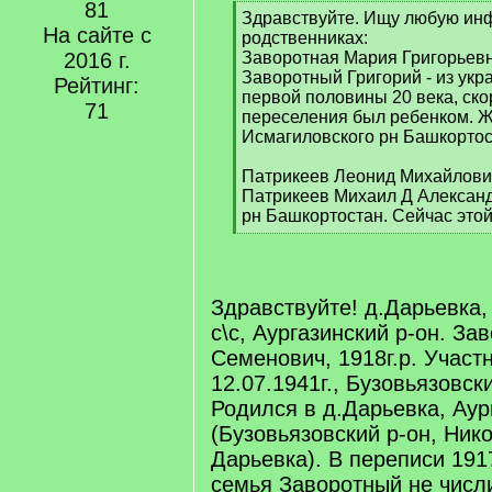
81
[
Здравствуйте. Ищу любую ин
На сайте с
q
родственниках:
]
2016 г.
Заворотная Мария Григорьевн
Заворотный Григорий - из укр
Рейтинг:
первой половины 20 века, ско
71
переселения был ребенком. Ж
Исмагиловского рн Башкортос
Патрикеев Леонид Михайлович
Патрикеев Михаил Д Александ
рн Башкортостан. Сейчас этой
[
/
q
]
Здравствуйте! д.Дарьевка
с\с, Аургазинский р-он. За
Семенович, 1918г.р. Участ
12.07.1941г., Бузовьязовск
Родился в д.Дарьевка, Аур
(Бузовьязовский р-он, Нико
Дарьевка). В переписи 1917
семья Заворотный не числ