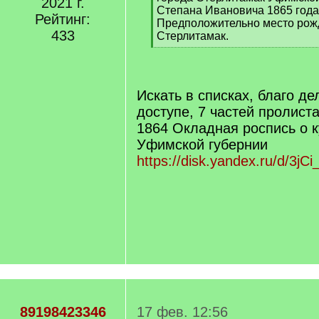
2021 г.
Степана Ивановича 1865 года
Рейтинг:
Предположительно место рожд
433
Стерлитамак.
[
/
q
]
Искать в списках, благо де
доступе, 7 частей пролиста
1864 Окладная роспись о 
Уфимской губернии
https://disk.yandex.ru/d/3j
89198423346
17 фев. 12:56