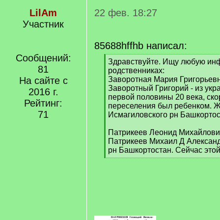
LilAm
22 фев. 18:27
Участник
85688hffhb написал:
Сообщений:
[
Здравствуйте. Ищу любую ин
81
q
родственниках:
]
На сайте с
Заворотная Мария Григорьевн
Заворотный Григорий - из укр
2016 г.
первой половины 20 века, ско
Рейтинг:
переселения был ребенком. Ж
71
Исмагиловского рн Башкортос
Патрикеев Леонид Михайлович
Патрикеев Михаил Д Александ
рн Башкортостан. Сейчас этой
[
/
q
]