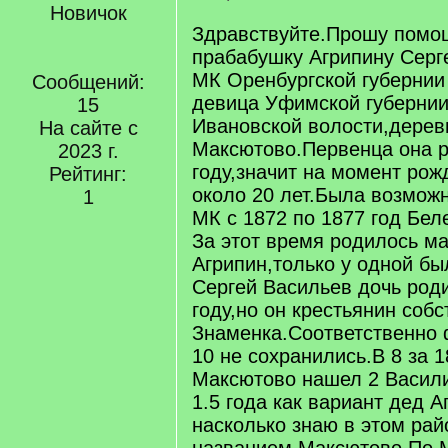
Новичок
Здравствуйте.Прошу помо
прабабушку Агрипину Серг
МК Оренбургской губернии 
Сообщений:
девица Уфимской губернии
15
Ивановской волости,дерев
На сайте с
Максютово.Первенца она р
2023 г.
году,значит на момент рож
Рейтинг:
около 20 лет.Была возмож
1
МК с 1872 по 1877 год Бел
За этот время родилось м
Агрипин,только у одной бы
Сергей Васильев дочь род
году,но он крестьянин собс
Знаменка.Соответственно 
10 не сохранились.В 8 за 1
Максютово нашел 2 Васили
1.5 года как вариант дед 
насколько знаю в этом рай