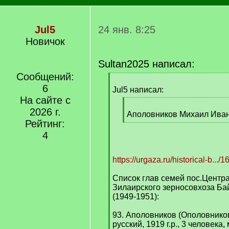
Jul5
24 янв. 8:25
Новичок
Sultan2025 написал:
Сообщений:
[
6
q
Jul5 написал:
]
На сайте с
[
2026 г.
q
Аполовников Михаил Иван
Рейтинг:
]
[
/
4
q
]
https://urgaza.ru/historical-b.../
Список глав семей пос.Центр
Зилаирского зерносовхоза Ба
(1949-1951):
93. Аполовников (Ополовнико
русский, 1919 г.р., 3 человека