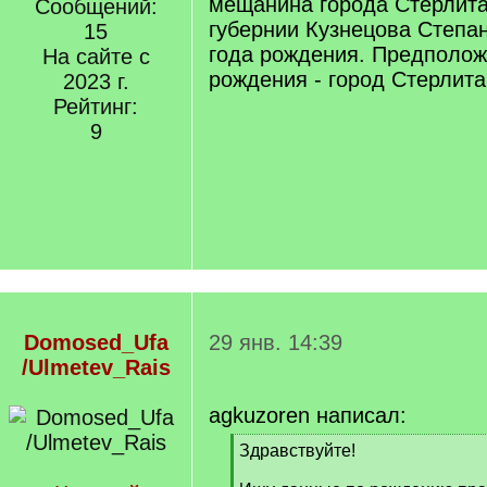
мещанина города Стерлит
Сообщений:
губернии Кузнецова Степа
15
года рождения. Предполож
На сайте с
рождения - город Стерлита
2023 г.
Рейтинг:
9
Domosed_Ufa
29 янв. 14:39
/Ulmetev_Rais
agkuzoren написал:
[
Здравствуйте!
q