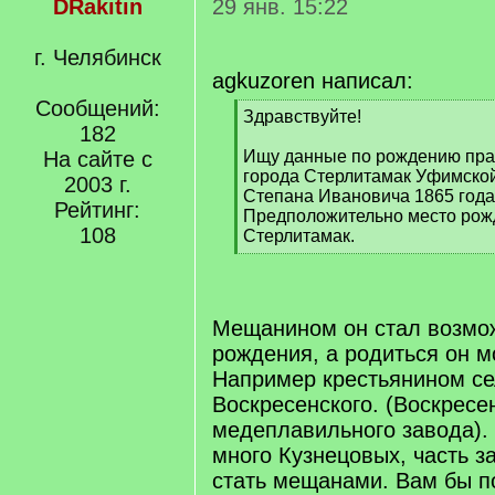
DRakitin
29 янв. 15:22
г. Челябинск
agkuzoren написал:
Сообщений:
[
Здравствуйте!
182
q
]
На сайте с
Ищу данные по рождению пра
города Стерлитамак Уфимской
2003 г.
Степана Ивановича 1865 года
Рейтинг:
Предположительно место рожд
108
Стерлитамак.
[
/
q
]
Мещанином он стал возмож
рождения, а родиться он мо
Например крестьянином с
Воскресенского. (Воскресе
медеплавильного завода).
много Кузнецовых, часть з
стать мещанами. Вам бы п