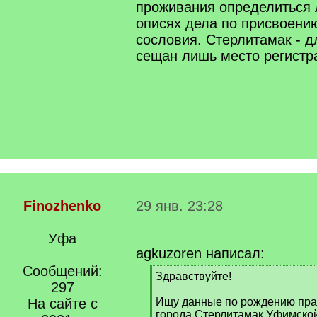
проживания определиться 
описях дела по присвоени
сословия. Стерлитамак - 
сещан лишь место регистр
Finozhenko
29 янв. 23:28
Уфа
agkuzoren написал:
Сообщений:
[
Здравствуйте!
297
q
]
На сайте с
Ищу данные по рождению пра
города Стерлитамак Уфимской