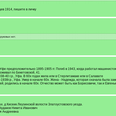
ев 1914, пишите в личку
зруковых нет.
 Уфе предположительно 1895-1905 гг. Погиб в 1943, когда работал машинисто
оживал по Бекетовской, 41.
38-40 г.р., Уфа. В 60х годах жила или в Стерлитамаке или в Салавате
-1938г.р., Уфа. Умер в начале 60х. Жена - Надежда, которая сначала была з
сей, родились в начале 60х. Отчество может быть как Борисовичи, так и Евген
. д Кисеик Леузинской волости Златоустовского уезда.
Чудаков Никита Иванович
ья Андреевна