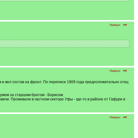
Наверх
##
Наверх
##
м и вел состав на фронт. По переписи 1909 года предположительно отец
амужем за старшим братом - Борисом.
ьевичи. Проживали в частном секторе Уфы - где-то в районе от Гафури и
Наверх
##