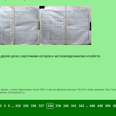
другие дела с карточками хуторов и частновладельческих хозяйств:
архива, а также переселенцы после 1861г и прочие фамилии крестьян Уф.губ в моём дневнике: http://foru
тронку ulmeri@mail.ru
3
4
5
...
334
335
336
337
338
339
340
341
342
...
448
449
450
4