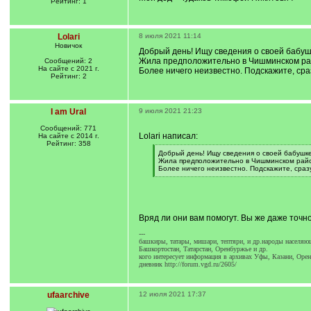
Рейтинг: 1
Lolari
8 июля 2021 11:14
Новичок
Добрый день! Ищу сведения о своей бабу
Жила предположительно в Чишминском ра
Сообщений: 2
На сайте с 2021 г.
Более ничего неизвестно. Подскажите, ср
Рейтинг: 2
I am Ural
9 июля 2021 21:23
Сообщений: 771
Lolari написал:
На сайте с 2014 г.
Рейтинг: 358
[
Добрый день! Ищу сведения о своей бабушк
q
Жила предположительно в Чишминском рай
]
Более ничего неизвестно. Подскажите, сраз
[
/
q
]
Вряд ли они вам помогут. Вы же даже точно
---
башкиры, татары, мишари, тептяри, и др.народы насел
Башкортостан, Татарстан, Оренбуржье и др.
кого интересует информация в архивах Уфы, Казани, Орен
дневник http://forum.vgd.ru/2605/
ufaarchive
12 июля 2021 17:37