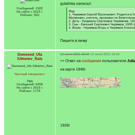
gutalinka написал:
Сообщений: 1505
[
Ищу
На сайте с 2015 г.
q
1. Червяков Сергей Васильевич. Родился в 
Рейтинг: 602
]
Матвеевич, учитель, проживал по Бекетовско
2. Дочь - Людмила Сергеевна Червякова, 193
3. Сын - Евгений Сергеевич Червяков, 1935-
4. Внуки - Червяков Игорь и Червяков Алексе
[
/
q
Пишите в личку
]
Domosed_Ufa
12 июля 2021 18:35
12 июля 2021 18:42
/Ulmetev_Rais
>> Ответ на
сообщение
пользователя
Juli
на карте 1946г
Частный специалист
Уфа
Сообщений: 9359
На сайте с 2016 г.
Рейтинг: 1776
1926г