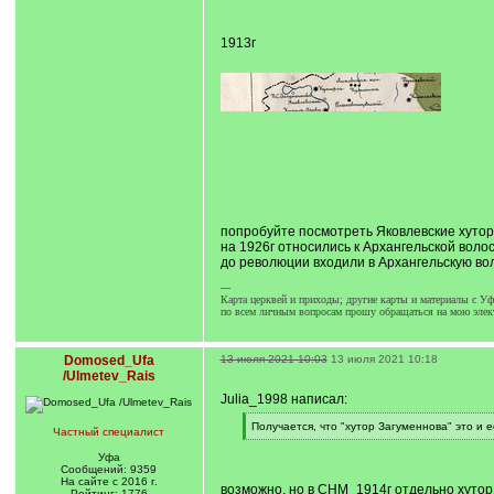
1913г
попробуйте посмотреть Яковлевские хутора
на 1926г относились к Архангельской воло
до революции входили в Архангельскую вол
---
Карта церквей и приходы; другие карты и материалы с Уф.
по всем личным вопросам прошу обращаться на мою элек
Domosed_Ufa
13 июля 2021 10:03
13 июля 2021 10:18
/Ulmetev_Rais
Julia_1998 написал:
[
Получается, что "хутор Загуменнова" это и е
Частный специалист
q
[
]
/
Уфа
q
Сообщений: 9359
]
На сайте с 2016 г.
возможно, но в СНМ_1914г отдельно хутор 
Рейтинг: 1776