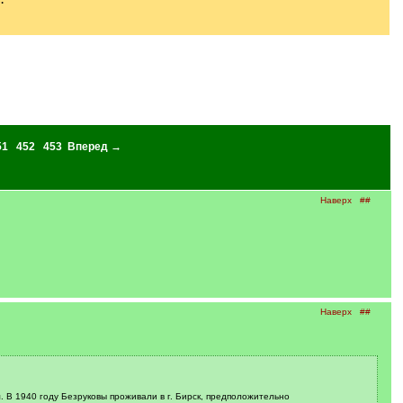
51
452
453
Вперед →
Наверх
##
Наверх
##
. В 1940 году Безруковы проживали в г. Бирск, предположительно