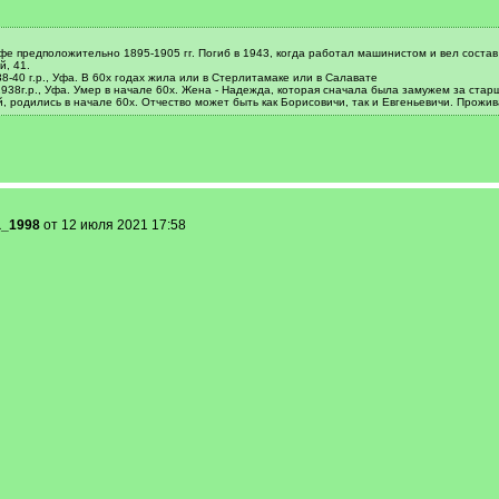
Уфе предположительно 1895-1905 гг. Погиб в 1943, когда работал машинистом и вел соста
й, 41.
8-40 г.р., Уфа. В 60х годах жила или в Стерлитамаке или в Салавате
1938г.р., Уфа. Умер в начале 60х. Жена - Надежда, которая сначала была замужем за стар
й, родились в начале 60х. Отчество может быть как Борисовичи, так и Евгеньевичи. Прожив
a_1998
от 12 июля 2021 17:58