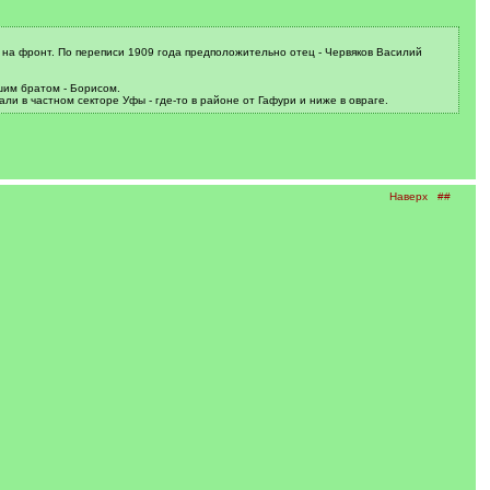
в на фронт. По переписи 1909 года предположительно отец - Червяков Василий
шим братом - Борисом.
али в частном секторе Уфы - где-то в районе от Гафури и ниже в овраге.
Наверх
##