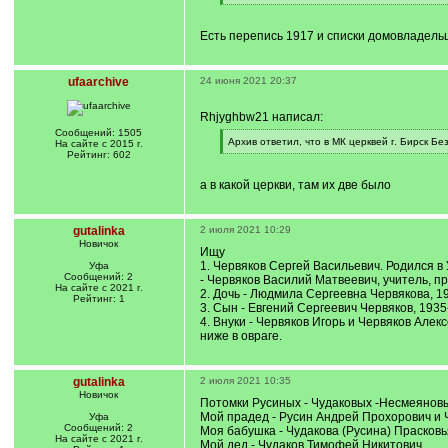
[
/
q
Есть перепись 1917 и списки домовладельц
]
ufaarchive
24 июня 2021 20:37
Rhjyghbw21 написал:
Сообщений: 1505
[
Архив ответил, что в МК церквей г. Бирск Бе
На сайте с 2015 г.
q
[
Рейтинг: 602
]
/
q
а в какой церкви, там их две было
]
gutalinka
2 июля 2021 10:29
Новичок
Ищу
1. Червяков Сергей Васильевич. Родился в
Уфа
Сообщений: 2
- Червяков Василий Матвеевич, учитель, пр
На сайте с 2021 г.
2. Дочь - Людмила Сергеевна Червякова, 19
Рейтинг: 1
3. Сын - Евгений Сергеевич Червяков, 1935
4. Внуки - Червяков Игорь и Червяков Алек
ниже в овраге.
gutalinka
2 июля 2021 10:35
Новичок
Потомки Русиных - Чудаковых -Несмеяновых
Мой прадед - Русин Андрей Прохорович и 
Уфа
Сообщений: 2
Моя бабушка - Чудакова (Русина) Прасков
На сайте с 2021 г.
Мой дед - Чудаков Тимофей Никитович