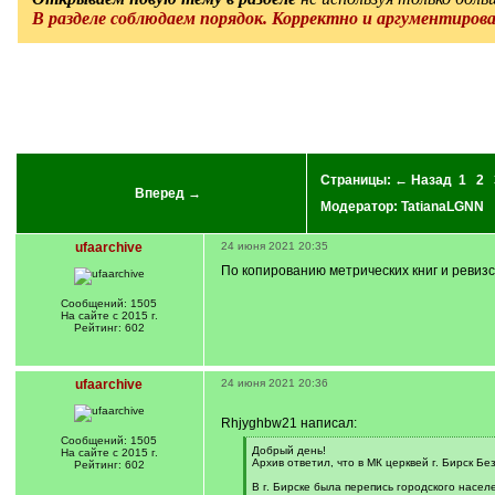
В разделе соблюдаем порядок. Корректно и аргументиров
Страницы:
← Назад
1
2
Вперед →
Модератор:
TatianaLGNN
ufaarchive
24 июня 2021 20:35
По копированию метрических книг и ревизс
Сообщений: 1505
На сайте с 2015 г.
Рейтинг: 602
ufaarchive
24 июня 2021 20:36
Rhjyghbw21 написал:
Сообщений: 1505
[
Добрый день!
На сайте с 2015 г.
q
Архив ответил, что в МК церквей г. Бирск Бе
Рейтинг: 602
]
В г. Бирске была перепись городского насел