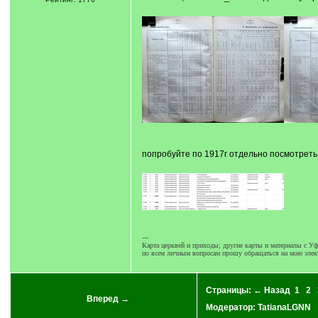
попробуйте по 1917г отдельно посмотреть 
---
Карта церквей и приходы; другие карты и материалы с Уф.
по всем личным вопросам прошу обращаться на мою элек
Страницы:
← Назад
1
2
Вперед →
Модератор:
TatianaLGNN