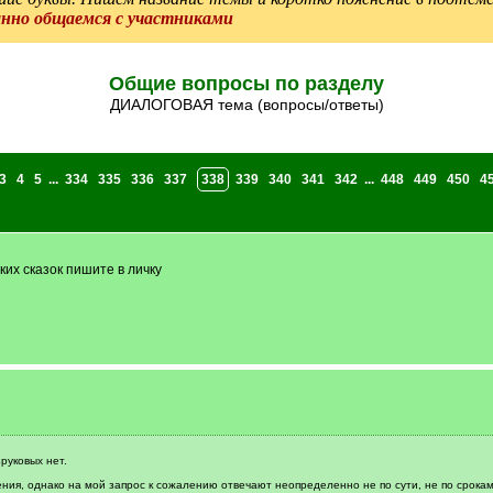
анно общаемся с участниками
Общие вопросы по разделу
ДИАЛОГОВАЯ тема (вопросы/ответы)
3
4
5
...
334
335
336
337
338
339
340
341
342
...
448
449
450
4
ких сказок пишите в личку
зруковых нет.
ения, однако на мой запрос к сожалению отвечают неопределенно не по сути, не по срокам