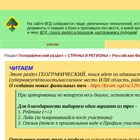
На сайте ВГД собираются люди, увлеченные генеалогией, исто
документы о павших в боях и пропавших без вести, в какой а
и чину.
ВГД - поиск людей в прошлом, настоящем и будущем!
VGD.RU
Раздел
Географический раздел
»
СТРАНЫ И РЕГИОНЫ
»
Российская Ф
ЧИТАЕМ
Этот раздел ГЕОГРАФИЧЕСКИЙ, поиск идет по админист
(губерния/уезд/волость/населенное место ИЛИ область, ра
О создании новых фамильных тем
-
https://forum.vgd.ru/129
[
При цитировании не копируем весь диалог, оставляем т
q
]
Для благодарности выбираем один вариант из трех -
1. Рейтинг (+/-)
2. Лайк (за понравившийся пост участника)
3. Отзыв (текст в произвольном виде в Профиле участн
[
/
q
]
Открываем новую тему в разделе
не используя только боль