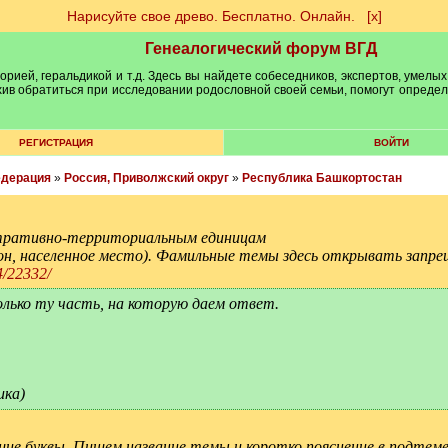
Нарисуйте свое древо. Бесплатно. Онлайн.
[х]
Генеалогический форум ВГД
рией, геральдикой и т.д. Здесь вы найдете собеседников, экспертов, умелых
рхив обратиться при исследовании родословной своей семьи, помогут опреде
РЕГИСТРАЦИЯ
ВОЙТИ
едерация
»
Россия, Приволжский округ
»
Республика Башкортостан
ративно-территориальным единицам
йон, населенное место). Фамильные темы здесь открывать запре
4/22332/
олько ту часть, на которую даем ответ.
ика)
шие буквы. Пишем название темы и коротко пояснение в подтеме