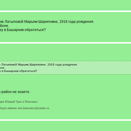
шке Латыповой Марьям Шариповне, 1916 года рождения.
йоне.
азу в Башархив обратиться?
е Латыповой Марьям Шариповне, 1916 года рождения.
оне.
у в Башархив обратиться?
 район не знаете.
яющие Южный Урал и Поволжье
бурга пишите ural.khasyanov@yandex.ru