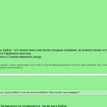
, Кайла - это скорее всего уже более позднее название, во всяком случае п
сти Уфимского кантона,
ость Стерлитамакского уезда...
архива, а также переселенцы после 1861г и прочие фамилии крестьян Уф.губ в моём дневнике: http://foru
тронку ulmeri@mail.ru
сть "хутор Кайля" и он же поселок Кайла? Или не всё так очевидно?
Загуменного не упоминается, так же как и Кайла: