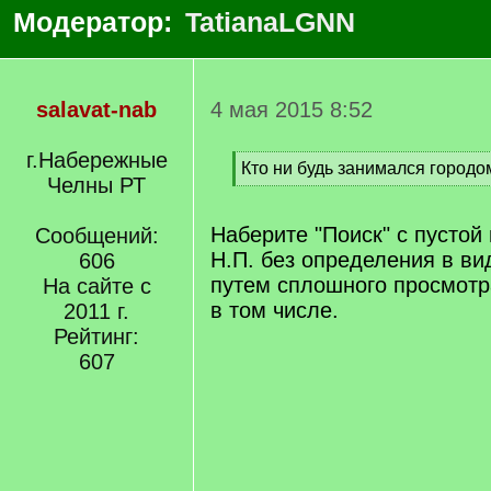
Модератор:
TatianaLGNN
salavat-nab
4 мая 2015 8:52
г.Набережные
[
Кто ни будь занимался город
Челны РТ
q
[
]
/
q
Наберите "Поиск" с пустой
Сообщений:
]
Н.П. без определения в вид
606
путем сплошного просмотр
На сайте с
в том числе.
2011 г.
Рейтинг:
607