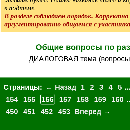
в подтеме.
В разделе соблюдаем порядок. Корректно
аргументированно общаемся с участник
Общие вопросы по ра
ДИАЛОГОВАЯ тема (вопросы
Страницы:
← Назад
1
2
3
4
5
..
154
155
156
157
158
159
160
.
450
451
452
453
Вперед →