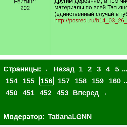
другим деревням, в том ч
Рейтинг:
материалы по всей Татьян
202
(единственный случай в гу
http://posredi.ru/b14_03_26
Страницы:
← Назад
1
2
3
4
5
..
154
155
156
157
158
159
160
.
450
451
452
453
Вперед →
Модератор:
TatianaLGNN