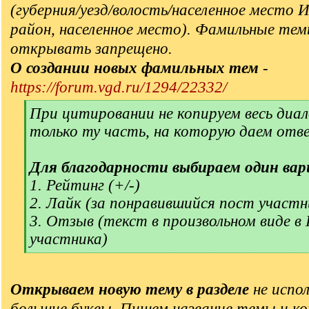
(губерния/уезд/волость/населенное место 
район, населенное место). Фамильные тем
открывать запрещено.
О создании новых фамильных тем
-
https://forum.vgd.ru/1294/22332/
[
При цитировании не копируем весь диал
q
только ту часть, на которую даем отв
]
Для благодарности выбираем один вар
1. Рейтинг (+/-)
2. Лайк (за понравившийся пост участн
3. Отзыв (текст в произвольном виде в
участника)
[
/
q
Открываем новую тему в разделе
не испол
]
большие буквы. Пишем название темы и ко