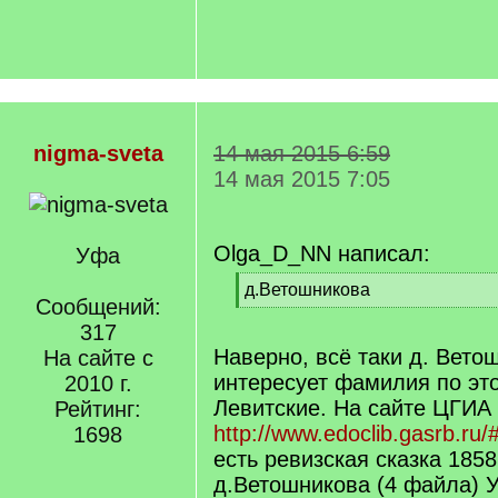
nigma-sveta
14 мая 2015 6:59
14 мая 2015 7:05
Olga_D_NN написал:
Уфа
[
д.Ветошникова
Сообщений:
q
[
]
317
/
q
Наверно, всё таки д. Вето
На сайте с
]
интересует фамилия по эт
2010 г.
Левитские. На сайте ЦГИА
Рейтинг:
http://www.edoclib.gasrb.ru/
1698
есть ревизская сказка 1858
д.Ветошникова (4 файла) У