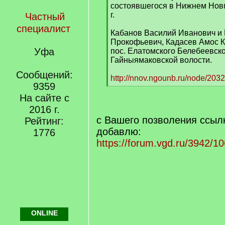
q
состоявшегося в Нижнем Новг
]
г.
Частный
специалист
Кабанов Василий Иванович и
Прокофьевич, Кадасев Амос К
Уфа
пос. Елатомского Белебеевско
Гайныямаковской волости.
Сообщений:
http://nnov.ngounb.ru/node/20
9359
[
/
На сайте с
q
2016 г.
]
с Вашего позволения ссылк
Рейтинг:
добавлю:
1776
https://forum.vgd.ru/3942/10
ONLINE