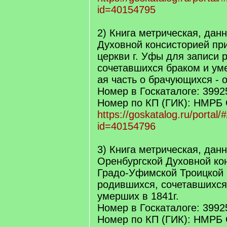
id=40154795
2) Книга метрическая, дан
Духовной консисторией пр
церкви г. Уфы для записи 
сочетавшихся браком и умер
ая часть о брачующихся - о
Номер в Госкаталоге: 3992
Номер по КП (ГИК): НМРБ 
https://goskatalog.ru/portal/#
id=40154796
3) Книга метрическая, данн
Оренбургской Духовной ко
Градо-Уфимской Троицкой 
родившихся, сочетавшихся
умерших в 1841г.
Номер в Госкаталоге: 3992
Номер по КП (ГИК): НМРБ 