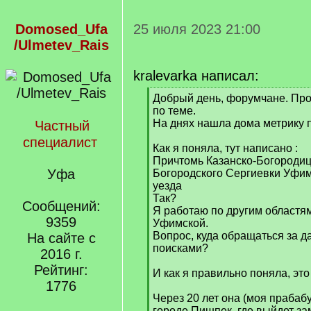
Domosed_Ufa
25 июля 2023 21:00
/Ulmetev_Rais
kralevarka написал:
[
Добрый день, форумчане. Про
q
по теме.
]
На днях нашла дома метрику 
Частный
специалист
Как я поняла, тут написано :
Причтомь Казанско-Богородиц
Уфа
Богородского Сергиевки Уфим
уезда
Так?
Сообщений:
Я работаю по другим областям
9359
Уфимской.
Вопрос, куда обращаться за 
На сайте с
поисками?
2016 г.
Рейтинг:
И как я правильно поняла, это
1776
Через 20 лет она (моя прабаб
городе Пишпек, где выйдет за