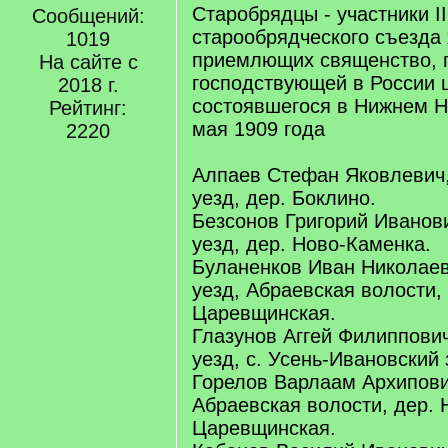
Старобрядцы - участники II
Сообщений:
старообрядческого съезда 
1019
приемлющих священство, 
На сайте с
господствующей в России 
2018 г.
состоявшегося в Нижнем Н
Рейтинг:
мая 1909 года
2220
Алпаев Стефан Яковлевич
уезд, дер. Боклино.
Безсонов Григорий Иванов
уезд, дер. Ново-Каменка.
Буланенков Иван Николае
уезд, Абраевская волости,
Царевщинская.
Глазунов Аггей Филиппови
уезд, с. Усень-Ивановский 
Горелов Варлаам Архипови
Абраевская волости, дер. 
Царевщинская.