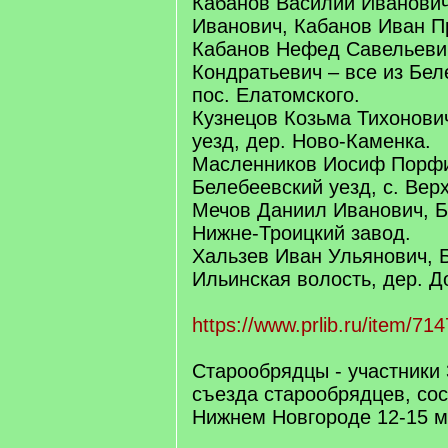
Кабанов Василий Иванович
Иванович, Кабанов Иван П
Кабанов Нефед Савельеви
Кондратьевич – все из Бел
пос. Елатомского.
Кузнецов Козьма Тихонови
уезд, дер. Ново-Каменка.
Масленников Иосиф Порфи
Белебеевский уезд, с. Вер
Мечов Даниил Иванович, Б
Нижне-Троицкий завод.
Хальзев Иван Ульянович, 
Ильинская волость, дер. Д
https://www.prlib.ru/item/71
Старообрядцы - участники 
съезда старообрядцев, со
Нижнем Новгороде 12-15 ма