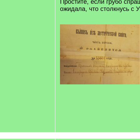
Простите, если грубо спр
ожидала, что столкнусь с У