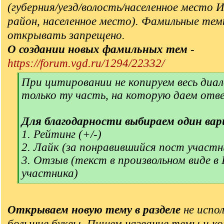
(губерния/уезд/волость/населенное место 
район, населенное место). Фамильные тем
открывать запрещено.
О создании новых фамильных тем
-
https://forum.vgd.ru/1294/22332/
[
При цитировании не копируем весь диал
q
только ту часть, на которую даем отв
]
Для благодарности выбираем один вар
1. Рейтинг (+/-)
2. Лайк (за понравившийся пост участн
3. Отзыв (текст в произвольном виде в
участника)
[
/
q
Открываем новую тему в разделе
не испол
]
большие буквы. Пишем название темы и ко