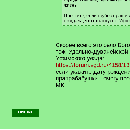
жизнь.
Простите, если грубо спраши
ожидала, что столкнусь с Уфой
[
/
q
]
Скорее всего это село Бог
тож, Удельно-Дуванейской
Уфимского уезда:
https://forum.vgd.ru/4158/1
если укажите дату рожден
прапрабабушки - смогу про
МК
ONLINE