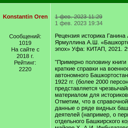
Konstantin Oren
1 фев. 2023 11:29
1 фев. 2023 19:34
Рецензия историка Ганина А
Сообщений:
Ярмуллина А.Ш. «Башкорт
1019
эпох» Уфа: КИТАП, 2021. 2
На сайте с
2018 г.
"Примерно половину книги
Рейтинг:
краткие справки на военн
2220
автономного Башкортостан
1922 гг. (более 2000 персо
представляется чрезвыча
материалом для историков 
Отметим, что в справочной
данные о ряде видных баш
деятелей (например, о пе
отдельного Башкирского ко
майоре Х.-А.И. Ижбулатове