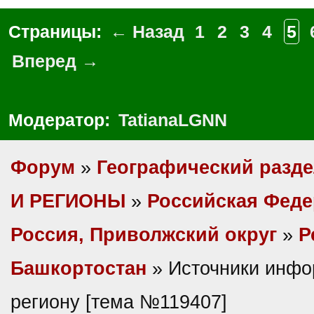
Страницы:
← Назад
1
2
3
4
5
Вперед →
Модератор:
TatianaLGNN
Форум
»
Географический разд
И РЕГИОНЫ
»
Российская Фед
Россия, Приволжский округ
»
Р
Башкортостан
» Источники инфо
региону [тема №119407]