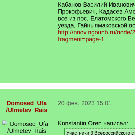
Кабанов Василий Иванович
Прокофьевич, Кадасев Амо
все из пос. Елатомского Б
уезда, Гайныямаковской во
http://nnov.ngounb.ru/node/
fragment=page-1
Domosed_Ufa
20 фев. 2023 15:01
/Ulmetev_Rais
Konstantin Oren написал:
[
Участники 3 Всероссийского с