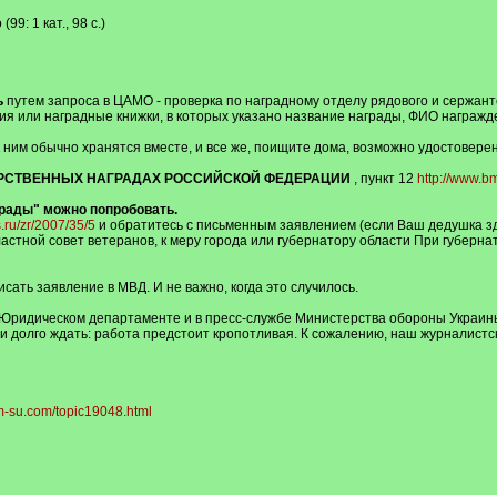
9: 1 кат., 98 с.)
ь
путем запроса в ЦАМО - проверка по наградному отделу рядового и сержантс
я или наградные книжки, в которых указано название награды, ФИО награжде
 ним обычно хранятся вместе, и все же, поищите дома, возможно удостовере
РСТВЕННЫХ НАГРАДАХ РОССИЙСКОЙ ФЕДЕРАЦИИ
, пункт 12
http://www.b
грады" можно попробовать.
.ru/zr/2007/35/5
и обратитесь с письменным заявлением (если Ваш дедушка здр
стной совет ветеранов, к меру города или губернатору области При губерна
исать заявление в МВД. И не важно, когда это случилось.
 Юридическом департаменте и в пресс-службе Министерства обороны Украины.
 долго ждать: работа предстоит кропотливая. К сожалению, наш журналистски
m-su.com/topic19048.html