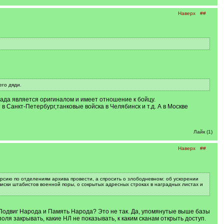
Наверх
##
его дяди.
рада является оригиналом и имеет отношение к бойцу.
в Санкт-Петербург,танковые войска в Челябинск и т.д. А в Москве
Лайк (1)
Наверх
##
рсию по отделениям архива провести, а спросить о злободневном: об ускорении
иски штабистов военной поры, о сокрытых адресных строках в наградных листах и
Подвиг Народа и Память Народа? Это не так. Да, упомянутые выше базы
оля закрывать, какие НЛ не показывать, к каким сканам открыть доступ.