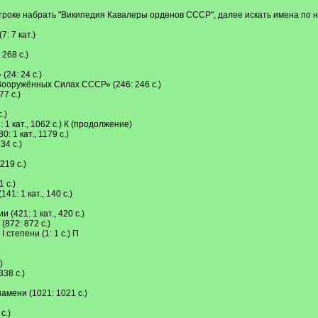
строке набрать "Википедия Кавалеры орденов СССР", далее искать имена по н
: 7 кат.)
268 с.)
24: 24 с.)
Вооружённых Силах СССР» (246: 246 с.)
7 с.)
.)
1 кат., 1062 с.) К (продолжение)
 1 кат., 1179 с.)
34 с.)
219 с.)
 с.)
1: 1 кат., 140 с.)
(421: 1 кат., 420 с.)
872: 872 с.)
степени (1: 1 с.) П
)
338 с.)
амени (1021: 1021 с.)
с.)