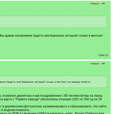
Наверх
##
 Вы думаю поскромнее будете,чем Киркоров, который только и мечтает
Лайк (1)
Наверх
##
мнее будете,чем Киркоров, который только и мечтает на камеру попасть.
), позвонил директору и как поздравление с 80-летием битвы за город
а карте с "Памяти народа" обозначены позиции 1181 сп 356 сд на 29
ет в деревенском фотоателье заламинировать и сброшюровать. На сайте
 и родным показать...
 часть по ВОВ из ведения ЦАМО (и передать, напр., Музею Победы) или