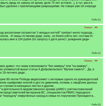
ть (ведь по закону об архив. деле 75 лет истекло...), а тут, как и в
) был удобнее с прилегающими рекреациями. Не говоря уже об очереди
Лайк (1)
Наверх
##
едь воспитание патриотов "с младых ногтей" требует иного подхода...
в... И сканы по моему дяде, напр., из Книги учёта лич. состава Н-
ошлась мне в 104 рубля (по запросу о дате регист. рождения дяди-
Лайк (1)
Наверх
##
о думал, что скажу в военкомате "без камеры" или "на камеру"...
хе упомянутой выше статьи А.Добровольского "Муляж памяти"... Да, и
 19-летнего дяди...
ерие 80-летия Победы видеосюжет с интервью одного из руководителей
рении оцифровки описей и дел по дивизиям, полкам, о сведЕнии данных
строках в наградных листах и другом...
ст" в деятельности ведомственного архива ЦАМО с учётом пожеланий
ием представителей ветеранов ВС, специалистов РВИО, Народного
" и "передачу" невручённых наград в семьи по поручению Президента...
Лайк (3)