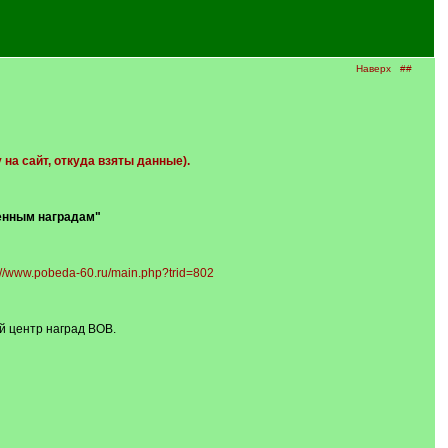
Наверх
##
на сайт, откуда взяты данные).
венным наградам"
://www.pobeda-60.ru/main.php?trid=802
й центр наград ВОВ.