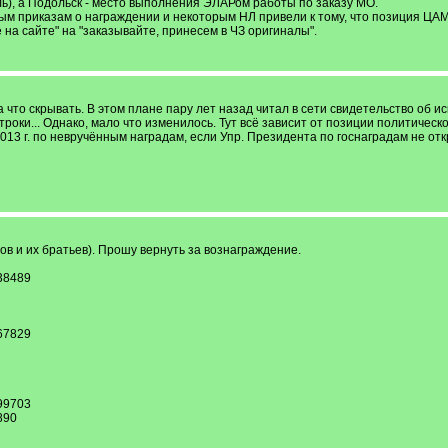
ль), а Подольск - место выполнения ЭЛАРом работы по заказу МО.
ым приказам о награждении и некоторым НЛ привели к тому, что позиция ЦАМ
 на сайте" на "заказывайте, принесем в ЧЗ оригиналы".
 что скрывать. В этом плане пару лет назад читал в сети свидетельство об и
троки... Однако, мало что изменилось. Тут всё зависит от позиции политичес
13 г. по невручённым наградам, если Упр. Президента по госнаградам не откр
в и их братьев). Прошу вернуть за вознаграждение.
38489
67829
99703
890