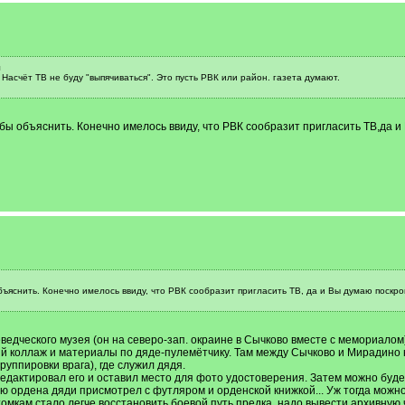
л
Насчёт ТВ не буду "выпячиваться". Это пусть РВК или район. газета думают.
бы объяснить. Конечно имелось ввиду, что РВК сообразит пригласить ТВ,да и
объяснить. Конечно имелось ввиду, что РВК сообразит пригласить ТВ, да и Вы думаю поскро
аеведческого музея (он на северо-зап. окраине в Сычково вместе с мемориалом
й коллаж и материалы по дяде-пулемётчику. Там между Сычково и Мирадино н
руппировки врага), где служил дядя.
редактировал его и оставил место для фото удостоверения. Затем можно буд
ю ордена дяди присмотрел с футляром и орденской книжкой... Уж тогда можно
отомкам стало легче восстановить боевой путь предка, надо вывести архивную