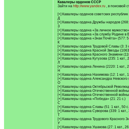
Кавалеры орденов СССР
Зайти на
http://www.yandex.ru
, в поисквой 
[+] Кавалеры орденов советских республик (7
Д
[+] Кавалеры ордена Дружбы народов (268: 
З
[+] Кавалеры ордена «За личное мужество» (
[+] Кавалеры ордена «За службу Родине в 
[+] Кавалеры ордена «Знак Почёта» (577: 57
К
[+] Кавалеры ордена Трудовой Славы (3: 3 с
[+] Кавалеры ордена Красной Звезды (1063: 
[+] Кавалеры ордена Красного Знамени (1180:
[+] Кавалеры ордена Кутузова (235: 1 кат., 2
Л
[+] Кавалеры ордена Ленина (2220: 1 кат., 2
Н
[+] Кавалеры ордена Нахимова (12: 1 кат., 11
[+] Кавалеры ордена Александра Невского (14
О
[+] Кавалеры ордена Октябрьской Революции 
[+] Кавалеры ордена Отечественной войны (
[+] Кавалеры ордена Отечественной войны I 
[+] Кавалеры ордена «Победа» (21: 21 с.)
С
[+] Кавалеры ордена Славы (51: 1 кат., 50 с.
[+] Кавалеры ордена Суворова (339: 1 кат., 
Т
[+] Кавалеры ордена Трудового Красного Зн
У
[+] Кавалеры ордена Ушакова (27: 1 кат., 26 