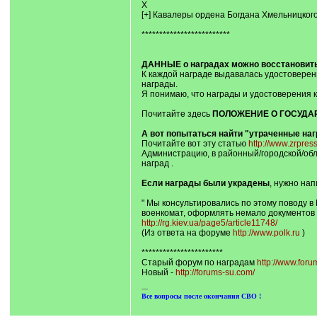
Х
[+] Кавалеры ордена Богдана Хмельницкого (9
*************************
ДАННЫЕ о наградах можно восстановит
К каждой награде выдавалась удостоверени
награды.
Я понимаю, что награды и удостоверения к
Почитайте здесь
ПОЛОЖЕНИЕ О ГОСУДА
А вот попытаться найти "утраченные на
Почитайте вот эту статью
http://www.zrpress
Администрацию, в районный/городской/обла
наград .
Если награды были украдены
, нужно нап
" Мы консультировались по этому поводу в
военкомат, оформлять немало документов и
http://rg.kiev.ua/page5/article11748/
(Из ответа на форуме
http://www.polk.ru
)
***********************
Старый форум по наградам
http://www.foru
Новый -
http://forums-su.com/
---
Все вопросы после окончания СВО !