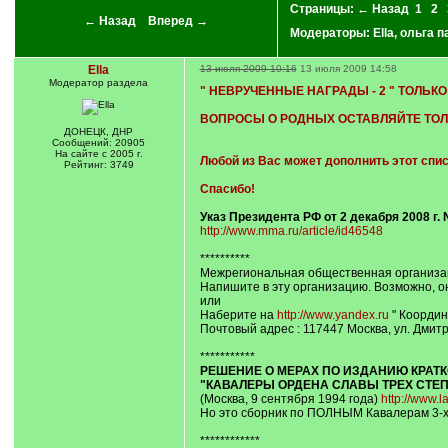
Страницы:
← Назад
1
2
← Назад
Вперед →
Модераторы:
Ella
,
ольга п
Ella
13 июля 2009 10:16
13 июля 2009 14:58
Модератор раздела
" НЕВРУЧЕННЫЕ НАГРАДЫ - 2 " ТОЛЬКО
ВОПРОСЫ О РОДНЫХ ОСТАВЛЯЙТЕ ТОЛЬ
ДОНЕЦК, ДНР
Сообщений: 20905
На сайте с 2005 г.
Любой из Вас может дополнить этот спис
Рейтинг: 3749
Спасибо!
Указ Президента РФ от 2 декабря 2008 г
http://www.mma.ru/article/id46548
**********
Межрегиональная общественная организ
Напишите в эту организацию. Возможно, он
или
Наберите на
http://www.yandex.ru
" Координ
Почтовый адрес : 117447 Москва, ул. Дмит
***********
РЕШЕНИЕ О МЕРАХ ПО ИЗДАНИЮ КРАТ
"КАВАЛЕРЫ ОРДЕНА СЛАВЫ ТРЕХ СТЕ
(Москва, 9 сентября 1994 года)
http://www.
Но это сборник по ПОЛНЫМ Кавалерам 3-х
************