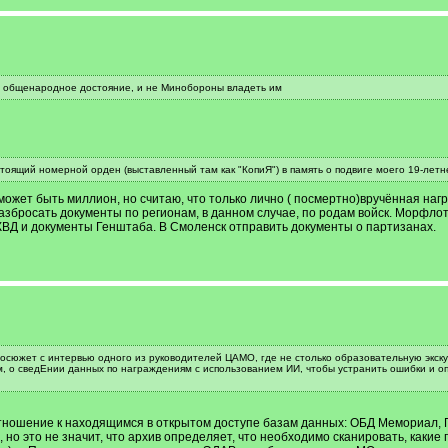
му, общенародное достояние, и не Минобороны владеть им
тоящий номерной орден (выставленный там как "КопиЯ") в память о подвиге моего 19-летн
 может быть миллион, но считаю, что только лично ( посмертно)вручённая наг
азбросать документы по регионам, в данном случае, по родам войск. Морфлот 
НКВД и документы Генштаба. В Смоленск отправить документы о партизанах.
осюжет с интервью одного из руководителей ЦАМО, где не столько образовательную экску
м, о сведЕнии данных по награждениям с использованием ИИ, чтобы устранить ошибки и оп
тношение к находящимся в открытом доступе базам данных: ОБД Мемориал, 
но это не значит, что архив определяет, что необходимо сканировать, какие п