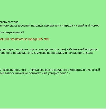
кого состава.
нного, дата вручения награды, кем вручена награда и серийный номер
ния сохранились?
mstu.ru/~fvo/data/rusord/page005.html
авствует, то лучше, пусть это сделает он сам) в Районную/Городскую
торе есть председатель комиссии по наградам и начальник отдела
 Выяснилось, что .... (ФИО) все равно придется обращаться в местный
й запрос ничем не поможет и не ускорит дело." -