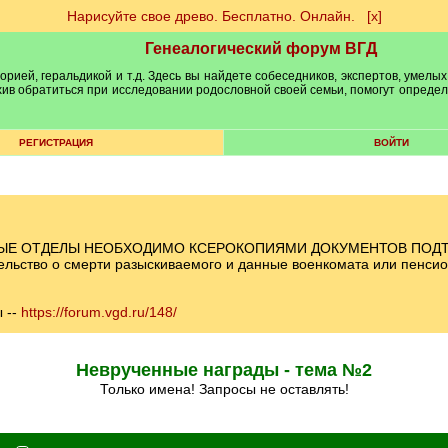
Нарисуйте свое древо. Бесплатно. Онлайн.
[х]
Генеалогический форум ВГД
рией, геральдикой и т.д. Здесь вы найдете собеседников, экспертов, умелых
рхив обратиться при исследовании родословной своей семьи, помогут опреде
РЕГИСТРАЦИЯ
ВОЙТИ
ДНЫЕ ОТДЕЛЫ НЕОБХОДИМО КСЕРОКОПИЯМИ ДОКУМЕНТОВ ПОД
тельство о смерти разыскиваемого и данные военкомата или пенси
 --
https://forum.vgd.ru/148/
Неврученные награды - тема №2
Только имена! Запросы не оставлять!