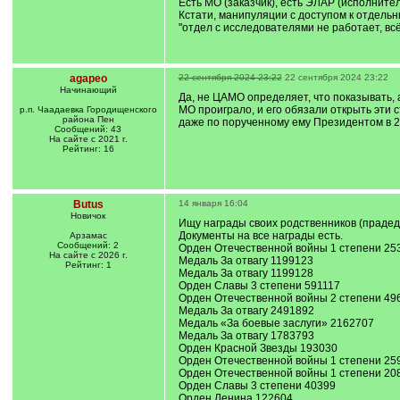
Есть МО (заказчик), есть ЭЛАР (исполните
Кстати, манипуляции с доступом к отдельн
"отдел с исследователями не работает, всё
agapeo
22 сентября 2024 23:22
22 сентября 2024 23:22
Начинающий
Да, не ЦАМО определяет, что показывать, а
МО проиграло, и его обязали открыть эти с
р.п. Чаадаевка Городищенского
района Пен
даже по порученному ему Президентом в 20
Сообщений: 43
На сайте с 2021 г.
Рейтинг: 16
Butus
14 января 16:04
Новичок
Ищу награды своих родственников (прадедо
Документы на все награды есть.
Арзамас
Сообщений: 2
Орден Отечественной войны 1 степени 25
На сайте с 2026 г.
Медаль За отвагу 1199123
Рейтинг: 1
Медаль За отвагу 1199128
Орден Славы 3 степени 591117
Орден Отечественной войны 2 степени 49
Медаль За отвагу 2491892
Медаль «За боевые заслуги» 2162707
Медаль За отвагу 1783793
Орден Красной Звезды 193030
Орден Отечественной войны 1 степени 25
Орден Отечественной войны 1 степени 20
Орден Славы 3 степени 40399
Орден Ленина 122604