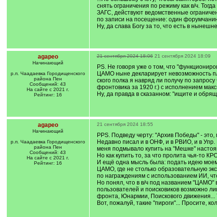
снять ограничения по режиму как в/ч. Тогда 
ЗАГС, действуют ведомственные ограничени
по записи на посещение: один форумчанин 
Ну, да слава Богу за то, что есть в нынеш
agapeo
21 сентября 2024 18:06
21 сентября 2024 18:09
Начинающий
PS. Не говоря уже о том, что "функциониро
ЦАМО ныне декларирует невозможность платн
р.п. Чаадаевка Городищенского
района Пен
ского полка я навряд ли получу по запросу
Сообщений: 43
фронтовика за 1920 г.) с исполнением макс
На сайте с 2021 г.
Ну, да правда в сказанном: "ищите и обряще
Рейтинг: 16
agapeo
21 сентября 2024 18:55
Начинающий
PPS. Подведу черту: "Архив Победы" - это,
Недавно писал и в ОНФ, и в РВИО, и в Упр.
р.п. Чаадаевка Городищенского
района Пен
меня подмывало купить на "Мешке" настоящ
Сообщений: 43
Но как купить то, за что пролита чья-то КР
На сайте с 2021 г.
И ещё одна мысль была: подать идею моем
Рейтинг: 16
ЦАМО, где не столько образовательную экс
по награждениям с использованием ИИ, что
Но понял, что в в/ч под названием "ЦАМО"
пользователей и поисковиков возможно ли
фронта, Юнармии, Поискового движения... Т
Вот, пожалуй, такие "пироги"... Просите, коль