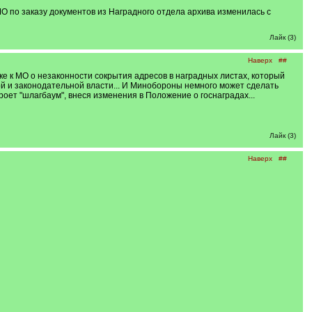
О по заказу документов из Наградного отдела архива изменилась с
Лайк (3)
Наверх
##
ске к МО о незаконности сокрытия адресов в наградных листах, который
кой и законодательной власти... И Минобороны немного может сделать
оет "шлагбаум", внеся изменения в Положение о госнаградах...
Лайк (3)
Наверх
##