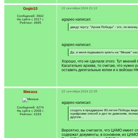
Gogin10
22 сентября 2024 21:12
Сообщений: 3942
agapeo написал:
На сайте с 2017 г.
Рейтинг: 4695
[
дведу черту: "Архив Победы" - это, по-мое
q
[
]
/
q
]
agapeo написал:
[
Да, и меня подмывало купить на "Мешке" нас
q
[
]
/
Хорошо, что не сделали этого. Тут мнений
q
Касательно архива, то считаю, что нужно р
]
оставить дигитальные копии и о войсках 
Михаха
22 сентября 2024 22:55
agapeo написал:
Сообщений: 4274
[
создать в преддверие 80-летия Победы виде
На сайте с 2008 г.
q
оцифровки описей и дел по дивизиям, полка
Рейтинг: 4163
]
другом...
[
/
q
Вероятно, вы считаете, что ЦАМО имеет о
]
содержат документы, в основном, из ЦАМО, 