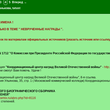
3
4
5
Вперед →
анькова
,
tatust
 ИМЕНА !
КО В ТЕМЕ " НЕВРУЧЕННЫЕ НАГРАДЫ ".
ок по материалам официальных источников (указать источник или ссылку 
. N 1712 "О Комиссии при Президенте Российской Федерации по государст
ация
"Координационный центр наград Великой Отечественной войны"
-
http
и смогут Вам помочь. Удачи !
ационный центр наград Великой Отечественной войны", 8-я ссылка.
рия Ульянова, 35, стр. 1 ( Московский коммерческий колледж) Координационны
КОГО БИОГРАФИЧЕСКОГО СБОРНИКА
ПЕНЕЙ"
lawmix.ru/abro.php?id=8116
 степеней.