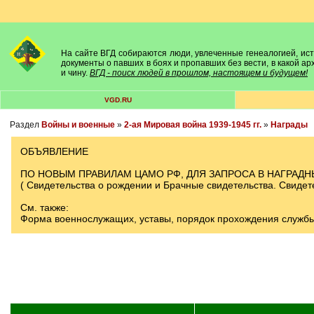
На сайте ВГД собираются люди, увлеченные генеалогией, исто
документы о павших в боях и пропавших без вести, в какой а
и чину.
ВГД - поиск людей в прошлом, настоящем и будущем!
VGD.RU
Раздел
Войны и военные
»
2-ая Мировая война 1939-1945 гг.
»
Награды
ОБЪЯВЛЕНИЕ
ПО НОВЫМ ПРАВИЛАМ ЦАМО РФ, ДЛЯ ЗАПРОСА В НАГРА
( Свидетельства о рождении и Брачные свидетельства. Свиде
См. также:
Форма военнослужащих, уставы, порядок прохождения службы