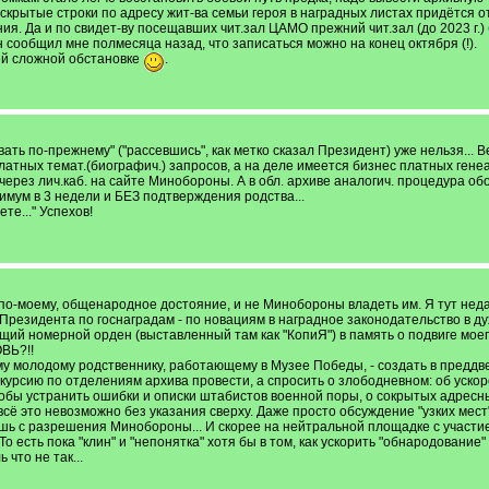
скрытые строки по адресу жит-ва семьи героя в наградных листах придётся откры
я. Да и по свидет-ву посещавших чит.зал ЦАМО прежний чит.зал (до 2023 г.
сообщил мне полмесяца назад, что записаться можно на конец октября (!).
ней сложной обстановке
.
вать по-прежнему" ("рассевшись", как метко сказал Президент) уже нельзя... В
ых темат.(биографич.) запросов, а на деле имеется бизнес платных генеалого
 через лич.каб. на сайте Минобороны. А в обл. архиве аналогич. процедура об
имум в 3 недели и БЕЗ подтверждения родства...
те..." Успехов!
 по-моему, общенародное достояние, и не Минобороны владеть им. Я тут недавн
 Президента по госнаградам - по новациям в наградное законодательство в ду
ий номерной орден (выставленный там как "КопиЯ") в память о подвиге моего
ОВЬ?!!
у молодому родственнику, работающему в Музее Победы, - создать в преддв
курсию по отделениям архива провести, а спросить о злободневном: об уско
бы устранить ошибки и описки штабистов военной поры, о сокрытых адресных 
 всё это невозможно без указания сверху. Даже просто обсуждение "узких ме
шь с разрешения Минобороны... И скорее на нейтральной площадке с участ
о есть пока "клин" и "непонятка" хотя бы в том, как ускорить "обнародование
 что не так...