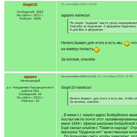
Gogin10
21 сентября 2024 12:53
Сообщений: 3942
agapeo написал:
На сайте с 2017 г.
Рейтинг: 4695
[
По опции "подарки" как-то сразу недокумека
q
Спасибо за подсказки. С форумом поделюсь. 
]
А для Вас и форумчан -
[
/
q
Ничего,бывает,для этого и есть мы,
что
]
на камеру попасть
.
За коллаж, спасибо.
agapeo
21 сентября 2024 17:21
21 сентября 2024 18:59
Начинающий
Gogin10 написал:
р.п. Чаадаевка Городищенского
района Пен
Сообщений: 43
[
На сайте с 2021 г.
q
Ничего,бывает, для этого и есть мы, чтобы 
Рейтинг: 16
]
За коллаж, спасибо.
[
/
q
...В июне с.г. нашёл адрес Бобруйского кр
]
послал им по почте этот заламинированны
июня 1944 г. (финал разгрома Бобруйской г
Ещё скачал альбом с "Памяти народа". От
магазина "Орденов.нет" качественную копи
...По большому счёту, чтобы заинтерес. п