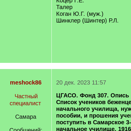
Коцер Г.Е.
Талер
Коган Ю.Г. (муж.)
Шинклер (Шинтер) Р.Л.
meshock86
20 дек. 2023 11:57
ЦГАСО. Фонд 307. Опись 1
Частный
Список учеников беженце
специалист
начального училища, ну
пособии, и прошения уч
Самара
поступить в Самарское 3
начальное училище. 1916
Сообщений: