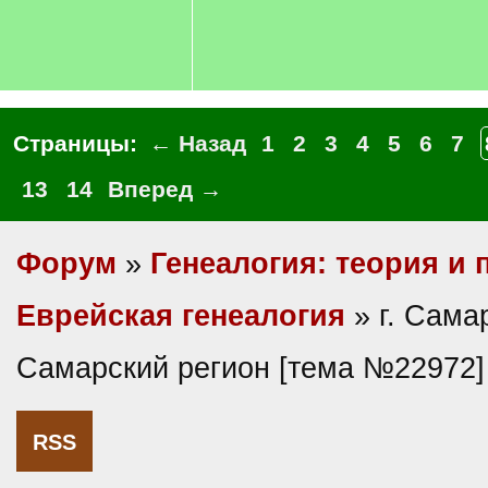
Страницы:
← Назад
1
2
3
4
5
6
7
13
14
Вперед →
Форум
»
Генеалогия: теория и 
Еврейская генеалогия
» г. Сама
Самарский регион [тема №22972]
RSS