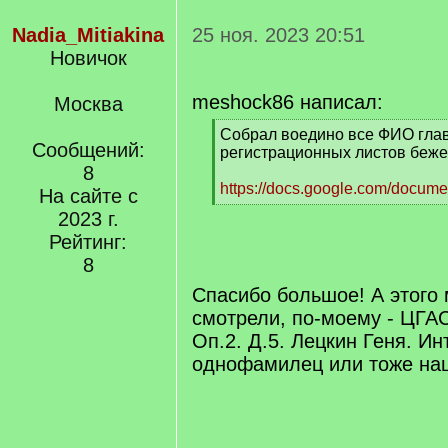
Nadia_Mitiakina
25 ноя. 2023 20:51
Новичок
meshock86 написал:
Москва
[
Собрал воедино все ФИО глав
Сообщений:
q
регистрационных листов беже
]
8
https://docs.google.com/docume
На сайте с
[
2023 г.
/
Рейтинг:
q
]
8
Спасибо большое! А этого 
смотрели, по-моему - ЦГА
Оп.2. Д.5. Лецкин Геня. Ин
однофамилец или тоже на