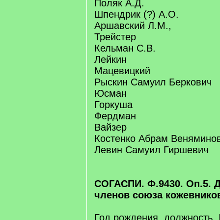
Поляк А.Д.
Шпендрик (?) А.О.
Аршавский Л.М.,
Трейстер
Кельман С.В.
Лейкин
Мацевицкий
Рыскин Самуил Беркович
Юсман
Горкуша
Фердман
Вайзер
Костенко Абрам Венямино
Левин Самуил Гиршевич
СОГАСПИ. Ф.9430. Оп.5. 
членов союза кожевников
Год рождения, должность,