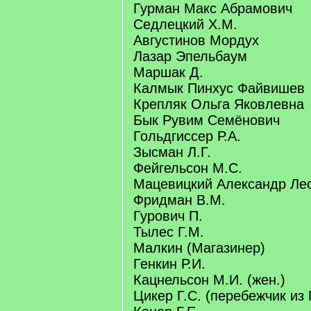
Гурман Макс Абрамович
Седлецкий Х.М.
Августинов Мордух
Лазар Эпельбаум
Маршак Д.
Калмык Пинхус Файвишев
Крепляк Ольга Яковлевна
Бык Рувим Семёнович
Гольдгиссер Р.А.
Зысман Л.Г.
Фейгельсон М.С.
Мацевицкий Александр Ле
Фридман В.М.
Гурович П.
Тылес Г.М.
Малкин (Магазинер)
Генкин Р.И.
Кацнельсон М.И. (жен.)
Цикер Г.С. (перебежчик из