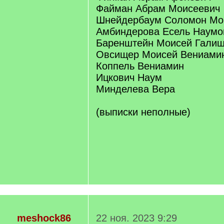
Файман Абрам Моисеевич
Шнейдербаум Соломон Мо
Амбиндерова Есель Наумо
Баренштейн Моисей Галиш
Овсищер Моисей Вениами
Коппель Вениамин
Ицкович Наум
Минделева Вера
(выписки неполные)
meshock86
22 ноя. 2023 9:29