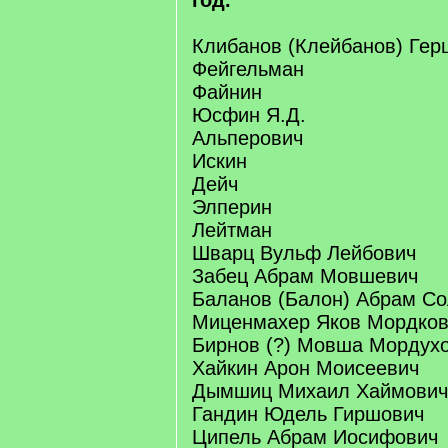
год.
Клибанов (Клейбанов) Гер
Фейгельман
Файнин
Юсфин Я.Д.
Альперович
Искин
Дейч
Элперин
Лейтман
Шварц Вульф Лейбович
Забец Абрам Мовшевич
Баланов (Балон) Абрам С
Миценмахер Яков Мордков
Бирнов (?) Мовша Мордух
Хайкин Арон Моисеевич
Дымшиц Михаил Хаймович
Гандин Юдель Гиршович
Ципель Абрам Иосифович