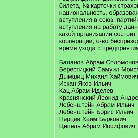
билета, № карточки страхо
национальность, образова
вступления в союз, партий
вступления на работу данн
какой организации состои
кооперации, о-во беспризо
время ухода с предприятия
Баланов Абрам Соломоно
Берестицкий Самуил Моис
Дымшиц Михаил Хаймович
Искан Яков Ильич
Кац Абрам Иделев
Краснянский Леонид Андр
Лебенштейн Абрам Ильич
Лебенштейн Борис Ильич
Перцев Хаим Беркович
Ципель Абрам Иосифович