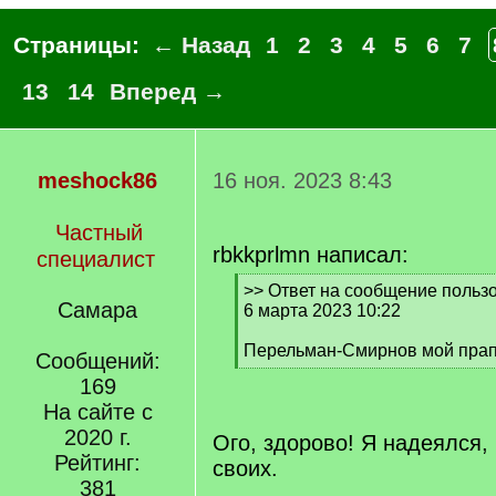
Страницы:
← Назад
1
2
3
4
5
6
7
13
14
Вперед →
meshock86
16 ноя. 2023 8:43
Частный
rbkkprlmn написал:
специалист
[
>> Ответ на сообщение польз
Самара
q
6 марта 2023 10:22
]
Перельман-Смирнов мой прап
Сообщений:
[
169
/
На сайте с
q
]
2020 г.
Ого, здорово! Я надеялся, 
Рейтинг:
своих.
381