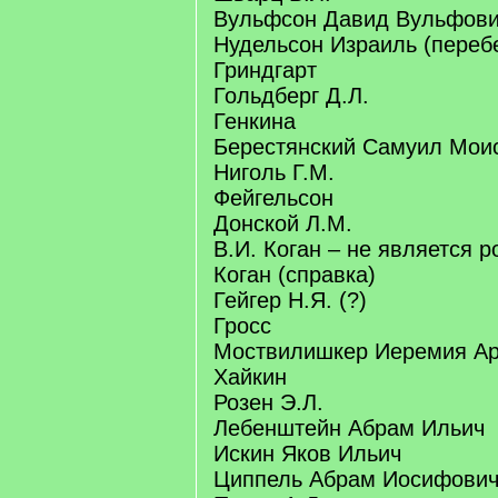
Вульфсон Давид Вульфов
Нудельсон Израиль (переб
Гриндгарт
Гольдберг Д.Л.
Генкина
Берестянский Самуил Мои
Ниголь Г.М.
Фейгельсон
Донской Л.М.
В.И. Коган – не является р
Коган (справка)
Гейгер Н.Я. (?)
Гросс
Моствилишкер Иеремия А
Хайкин
Розен Э.Л.
Лебенштейн Абрам Ильич
Искин Яков Ильич
Циппель Абрам Иосифови