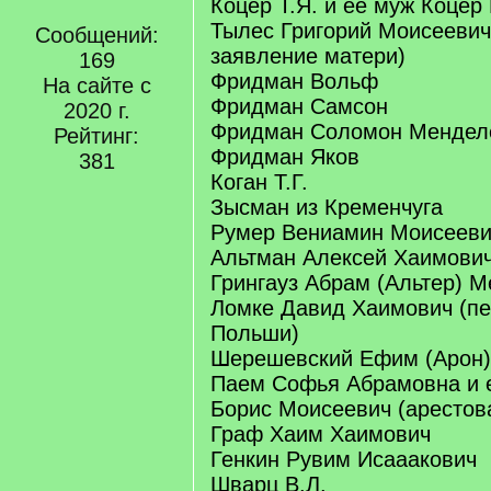
Коцер Т.Я. и её муж Коцер 
Тылес Григорий Моисеевич
Сообщений:
заявление матери)
169
Фридман Вольф
На сайте с
Фридман Самсон
2020 г.
Фридман Соломон Мендел
Рейтинг:
Фридман Яков
381
Коган Т.Г.
Зысман из Кременчуга
Румер Вениамин Моисееви
Альтман Алексей Хаимови
Грингауз Абрам (Альтер) 
Ломке Давид Хаимович (пе
Польши)
Шерешевский Ефим (Арон)
Паем Софья Абрамовна и 
Борис Моисеевич (арестов
Граф Хаим Хаимович
Генкин Рувим Исааакович
Шварц В.Л.