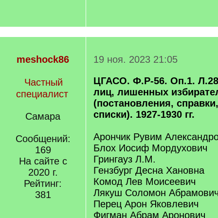
meshock86
19 ноя. 2023 21:05
ЦГАСО. Ф.Р-56. Оп.1. Л.2
Частный
лиц, лишенных избирате
специалист
(постановления, справки
списки). 1927-1930 гг.
Самара
Арончик Рувим Александр
Сообщений:
Блох Иосиф Мордухович
169
Грингауз Л.М.
На сайте с
Гензбург Десна Хановна
2020 г.
Комод Лев Моисеевич
Рейтинг:
Лякуш Соломон Абрамови
381
Перец Арон Яковлевич
Фигман Абрам Аронович