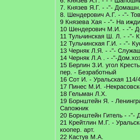
6. Князев А.Г. - -"- Шапошн
7. Князев Я.Г. - -"- Домашн.
8. Шендерович А.Г. - -"- Т
9 Князева Хая - -"- На ижд
10 Шендерович М.И. - -"- 
11 Тульчинская Ш. Л. - -"- 
12 Тульчинская Г.И. - -"- К
13 Черняк Л.Я. - -"- Служа
14 Черняк Л.А . - -"-Дом.хоз
15 Берлин З.И. угол Кресть
пер. - Безработный
16 Сот И. - Уральская 114/
17 Пинес М.И. -Некрасовск
18 Гельман Л.Х.
19 Борнштейн Я. - Ленингр
Сапожник
20 Борнштейн Гитель - -"- 
21 Крейтлин М.Г. - Уральск
коопер. арт.
22 Кастув М.А.