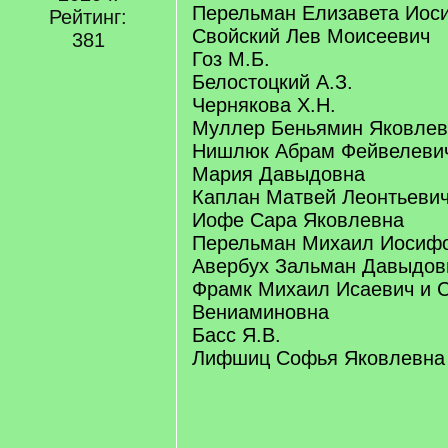
Перельман Елизавета Иос
Рейтинг:
Свойский Лев Моисеевич
381
Гоз М.Б.
Белостоцкий А.З.
Чернякова Х.Н.
Муллер Беньямин Яковлев
Нишлюк Абрам Фейвелевич
Мария Давыдовна
Каплан Матвей Леонтьевич
Иофе Сара Яковлевна
Перельман Михаил Иосиф
Авербух Зальман Давыдов
Фрамк Михаил Исаевич и 
Вениаминовна
Басс Я.В.
Лифшиц Софья Яковлевна