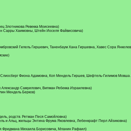
ец Злотникова Ревекка Моисеевна)
ин Сарры Хаимовны, Штейн Иоселя Файвисовича)
омбровский Гилель Гиршевич, Таненбаум Хана Гиршевна, Хавес Сора Янкелев
ские)
 Слиосберг Фиона Адамовна, Коп Мендель Гиршев, Шефтель-Гилимов Мовша
 Александр Самуилович, Випман Ребекка Израилевна)
лин Мендель Берков)
ель, родств. Ретман Песя Самойловна)
ль и Альц, жильцы Энтина Фрума Яковлевна, Лебенкрафт Перл Айзиковна)
ья Фридмана Михаила Борисовича, Мланин Рафаил)