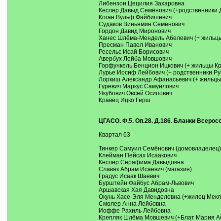
Либензон Цецилия Захаровна
Кеслер Давыд Семёнович (+родственники 
Коган Вульф Файбишевич
Судаков Виньямин Семёнович
Гордон Давид Миронович
Ханес Шлёма-Мендель Абелевич (+ жильцы
Пресман Павел Иванович
Ресельс Исай Борисович
Авербух Лейба Мовшович
Горфункель Бенцион Ицкович (+ жильцы К
Лурье Иосиф Лейбович (+ родственники Ру
Лоркиш Александр Афанасьевич (+ жильцы
Гуревич Маркус Самуилович
Якубович Овсей Осипович
Кравец Ицко Герш
ЦГАСО. Ф.5. Оп.28. Д.186. Бланки Всерос
Квартал 63
Тинкер Самуил Семёнович (домовладелец)
Клейман Пейсах Исаакович
Кеслер Серафима Давыдовна
Славяк Абрам Исаевич (магазин)
Градус Исаак Шаевич
Бурштейн Файбус Абрам-Львович
Аршавская Хая Давидовна
Окунь Хасе-Эля Менделевна (+жилец Мекл
Смолер Анна Лейбовна
Иоффе Рахиль Лейбовна
Крепляк Шлёма Мовшевич (+Блат Мария Аб