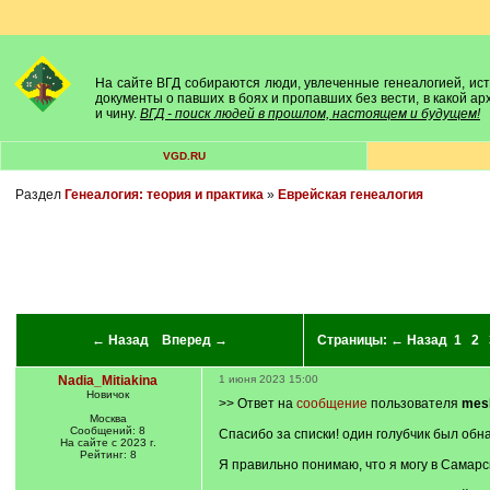
На сайте ВГД собираются люди, увлеченные генеалогией, исто
документы о павших в боях и пропавших без вести, в какой а
и чину.
ВГД - поиск людей в прошлом, настоящем и будущем!
VGD.RU
Раздел
Генеалогия: теория и практика
»
Еврейская генеалогия
← Назад
Вперед →
Страницы:
← Назад
1
2
Nadia_Mitiakina
1 июня 2023 15:00
Новичок
>> Ответ на
сообщение
пользователя
mes
Москва
Сообщений: 8
Спасибо за списки! один голубчик был обн
На сайте с 2023 г.
Рейтинг: 8
Я правильно понимаю, что я могу в Самар