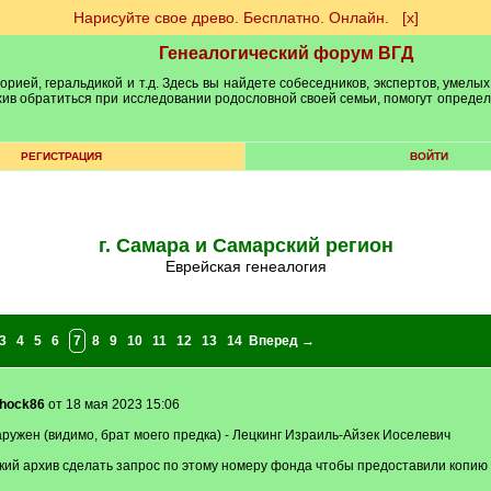
Нарисуйте свое древо. Бесплатно. Онлайн.
[х]
Генеалогический форум ВГД
рией, геральдикой и т.д. Здесь вы найдете собеседников, экспертов, умелых
рхив обратиться при исследовании родословной своей семьи, помогут опреде
РЕГИСТРАЦИЯ
ВОЙТИ
г. Самара и Самарский регион
Еврейская генеалогия
3
4
5
6
7
8
9
10
11
12
13
14
Вперед →
hock86
от 18 мая 2023 15:06
аружен (видимо, брат моего предка) - Лецкинг Израиль-Айзек Иоселевич
ский архив сделать запрос по этому номеру фонда чтобы предоставили копию