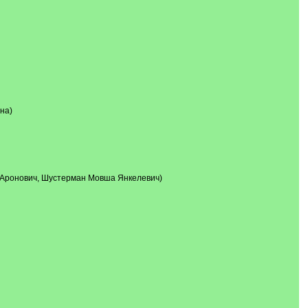
на)
 Аронович, Шустерман Мовша Янкелевич)