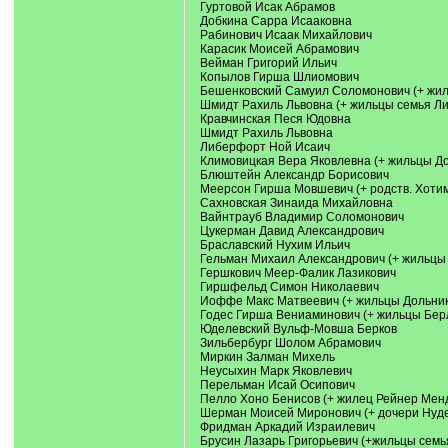
Гуртовой Исак Абрамов
Добкина Сарра Исааковна
Рабинович Исаак Михайлович
Карасик Моисей Абрамович
Вейман Григорий Ильич
Копылов Гирша Шлиомович
Бешенковский Самуил Соломонович (+ жил
Шмидт Рахиль Львовна (+ жильцы семья Л
Кравчинская Песя Юдовна
Шмидт Рахиль Львовна
Либерфорт Ной Исаич
Климовицкая Вера Яковлевна (+ жильцы Д
Блюштейн Александр Борисович
Меерсон Гирша Мовшевич (+ родств. Хотим
Сахновская Зинаида Михайловна
Вайнтрауб Владимир Соломонович
Цукерман Давид Александрович
Браславский Нухим Ильич
Гельман Михаил Александрович (+ жильцы
Гершкович Меер-Фалик Лазикович
Гиршфельд Симон Николаевич
Иоффе Макс Матвеевич (+ жильцы Дольник
Годес Гирша Вениаминович (+ жильцы Бер
Юделевский Вульф-Мовша Берков
Зильбербург Шолом Абрамович
Миркин Залман Михель
Неусыхин Марк Яковлевич
Перельман Исай Осипович
Пелло Хоно Бенисов (+ жилец Рейнер Менд
Шерман Моисей Миронович (+ дочери Нуде
Фридман Аркадий Израилевич
Брусин Лазарь Григорьевич (+жильцы сем