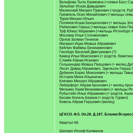
Вульфова Тыла Хаимовна (+семья Басс С
Зильберг Исаак Давыдович
Малинский Михаил Павлович (+родств. Ру
Гремпель Осип Михайлович (+жильцы семь
Турик Михаил Ильич
Поляков Исаак Бенционович (+ жильцы Зл
Рабинович Гирша (+жильцы семья Хаги Пей
Туф Юлиус Маркович (+жильцы Ротенбург 
Мосовер Илья Соломонович
Орлов Залман Генихов
Магарил Ицка-Мовша Абрамович
Кейлин Файвиш Бениаминович
Гинзбург Василий Дмитриевич (?)
Камод Илья Моисеевич (+ родств. Левитин
Славяк Абрам Исаевич
Гольшендер Мовша Перцович (+ жилец Ду
Лесит Давид Абрамович, Эдельсон Герша 
Дубинин Борис Моисеевич (+ жильцы Тавье
Историк Миня Ильинична
Клячкин Михаил Абрамович
Либерфорт Абрам Аронович (+ жилец Арон
Милькин Хаим Вениаминович (+ жильцы Ро
Рубштейн Илья Абрамович (+ родств. Ашк
Бескин Копель Берков (+ родств. Гурвич)
Ковель Абрам Гершевич (жилец)
ЦГАСО. Ф.5. Оп.28. Д.187. Бланки Всерос
Квартал 66
Шапиро Иосиф Калманов