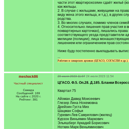
части этот квартирохозяин сдаёт жильё (ко
как жильцы.
2. В случае с жильцами, живущими на права
виду жена этого жильца, и т.д.), в других 
родства.
3. Во многих случаях, помимо членов семей
4. Относительно лишения прав участия в в
поквартирных карточках), лишались права 
соответствующего уезда представители ад
милиции (полиции); лица монашествующие
лишением или ограничением прав состоян
Ниже буду постепенно выкладывать выписки
---
Работаю в самарских архивах (ЦГАСО, СОГАСПИ и др.). Гр
meshock86
20 июля 2023 11:07
24 июля 2023 11:54
ЦГАСО. Ф.5. Оп.28. Д.185. Бланки Всерос
Частный специалист
Самара
Квартал 75
Сообщений: 169
На сайте с 2020 г.
Айзман Давид Моисеевич
Рейтинг: 381
Глезер Лина Нохемовна
Дрейзин Густа Мих
Шацман Софья
Гуревич Лев Самуилович (жилец)
Курзон Виньямин Маркович
Эльяшберг Аркадий Борисович
Ноткин Марк Веньяминович