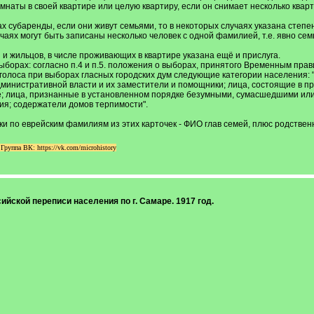
мнаты в своей квартире или целую квартиру, если он снимает несколько кварт
х субаренды, если они живут семьями, то в некоторых случаях указана степень 
случаях могут быть записаны несколько человек с одной фамилией, т.е. явно с
 и жильцов, в числе проживающих в квартире указана ещё и прислуга.
ыборах: согласно п.4 и п.5. положения о выборах, принятого Временным прав
голоса при выборах гласных городских дум следующие категории населения: "
министративной власти и их заместители и помощники; лица, состоящие в пре
; лица, признанные в установленном порядке безумными, сумасшедшими или
ия; содержатели домов терпимости".
 по еврейским фамилиям из этих карточек - ФИО глав семей, плюс родственн
уппа ВК: https://vk.com/microhistory
сийской переписи населения по г. Самаре. 1917 год.