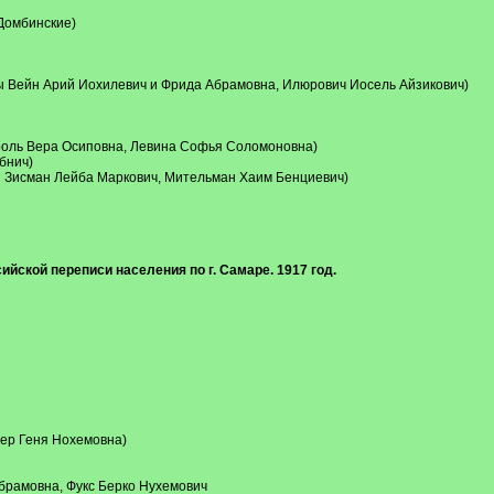
Домбинские)
 Вейн Арий Иохилевич и Фрида Абрамовна, Илюрович Иосель Айзикович)
роль Вера Осиповна, Левина Софья Соломоновна)
бнич)
 Зисман Лейба Маркович, Мительман Хаим Бенциевич)
сийской переписи населения по г. Самаре. 1917 год.
ер Геня Нохемовна)
рамовна, Фукс Берко Нухемович