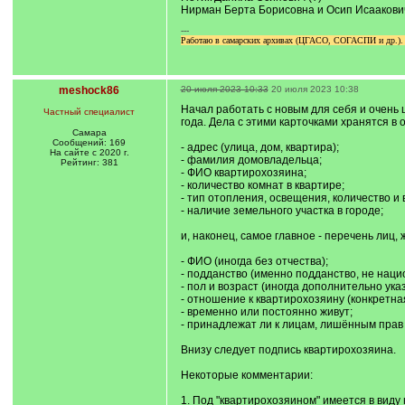
Нирман Берта Борисовна и Осип Исаакови
---
Работаю в самарских архивах (ЦГАСО, СОГАСПИ и др.). Гр
meshock86
20 июля 2023 10:33
20 июля 2023 10:38
Начал работать с новым для себя и очень 
Частный специалист
года. Дела с этими карточками хранятся в
Самара
Сообщений: 169
- адрес (улица, дом, квартира);
На сайте с 2020 г.
- фамилия домовладельца;
Рейтинг: 381
- ФИО квартирохозяина;
- количество комнат в квартире;
- тип отопления, освещения, количество и 
- наличие земельного участка в городе;
и, наконец, самое главное - перечень лиц
- ФИО (иногда без отчества);
- подданство (именно подданство, не нац
- пол и возраст (иногда дополнительно ука
- отношение к квартирохозяину (конкретная
- временно или постоянно живут;
- принадлежат ли к лицам, лишённым прав 
Внизу следует подпись квартирохозяина.
Некоторые комментарии:
1. Под "квартирохозяином" имеется в виду 