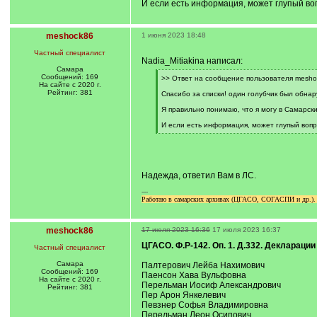
И если есть информация, может глупый воп
meshock86
1 июня 2023 18:48
Частный специалист
Nadia_Mitiakina написал:
Самара
Сообщений: 169
[
>> Ответ на сообщение пользователя meshoc
На сайте с 2020 г.
q
Рейтинг: 381
]
Спасибо за списки! один голубчик был обнар
Я правильно понимаю, что я могу в Самарск
И если есть информация, может глупый вопр
[
/
q
]
Надежда, ответил Вам в ЛС.
---
Работаю в самарских архивах (ЦГАСО, СОГАСПИ и др.). Гр
meshock86
17 июля 2023 16:36
17 июля 2023 16:37
ЦГАСО. Ф.Р-142. Оп. 1. Д.332. Деклараци
Частный специалист
Самара
Палтерович Лейба Нахимович
Сообщений: 169
Паенсон Хава Вульфовна
На сайте с 2020 г.
Перельман Иосиф Александрович
Рейтинг: 381
Пер Арон Янкелевич
Певзнер Софья Владимировна
Перельман Леон Осипович