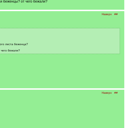
ни беженцы? от чего бежали?
Наверх
##
ного листа беженца?
т чего бежали?
Наверх
##