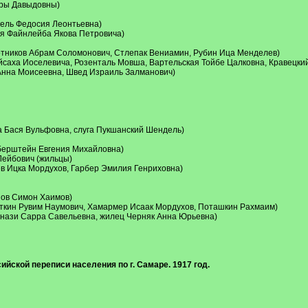
ары Давыдовны)
бель Федосия Леонтьевна)
я Файнлейба Якова Петровича)
отников Абрам Соломонович, Стлепак Вениамин, Рубин Ица Менделев)
саха Иоселевича, Розенталь Мовша, Вартельская Тойбе Цалковна, Кравецки
Анна Моисеевна, Швед Израиль Залманович)
а Бася Вульфовна, слуга Пукшанский Шендель)
берштейн Евгения Михайловна)
Лейбович (жильцы)
в Ицка Мордухов, Гарбер Эмилия Генриховна)
ов Симон Хаимов)
ткин Рувим Наумович, Хамармер Исаак Мордухов, Поташкин Рахмаим)
инази Сарра Савельевна, жилец Черняк Анна Юрьевна)
сийской переписи населения по г. Самаре. 1917 год.