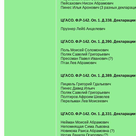
Пейсахович Нисон Абрамович
Пинес Илья Аронович (3 разных деклараци
ЦГАСО. Ф.Р-142. Оп. 1. Д.338. Деклараци
Прузнер Лейб Анцелевич
ЦГАСО. Ф.Р-142. Оп. 1. Д.390. Деклараци
Поль Моисей Соломонович
Поляк Савелий Григорьевич
Прессман Павел Иванович (?)
Птак Лев Абрамович
ЦГАСО. Ф.Р-142. Оп. 1. Д.389. Деклараци
Пицкель Григорий Гдальевич
Пинес Давид Ильич
Поляк Савелий Григорьевич
Полтиров Афроим Шевелев
Перельман Лев Моисеевич
ЦГАСО. Ф.Р-142. Оп. 1. Д.331. Деклараци
Нейман Моисей Абрамович
Непомнящая Сима Львовна
Новикова Раиса Абрамовна (?)
Нотик Данила Осипович (?)