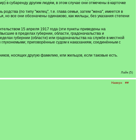
ир) в субаренду другим людям, в этом случае они отмечены в карточке
родства (по типу "жилец", т.е. глава семьи, затем "жена", имеется в
емья, но все они обозначены одинаково, как жильцы, без указания степени
ительством 15 апреля 1917 года (эти пункты приведены на
высшие в пределах губернии, области, градоначальства и
делах губернии (области) или градоначальства на службе в местной
 глухонемыми; приговорённые судом к наказаниям, соединённым с
иков, носящих другую фамилию, или жильцов, если таковые есть.
Лайк (5)
Наверх
##