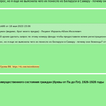
рос, но я еще не выяснила чего их понесло из Беларуси в Самару - почему о
k86 от 18 мая 2023 15:06
ужен (видимо, брат моего предка) - Лецкинг Израиль-Айзек Иоселевич
ий архив сделать запрос по этому номеру фонда чтобы предоставили копию регистрацион
ос, но я еще не выяснила чего их понесло из Беларуси в Самару - почему они беженцы? о
уппа ВК: https://vk.com/microhistory
и имущественного состояния граждан (буквы от Па до Пл). 1926-1928 годы