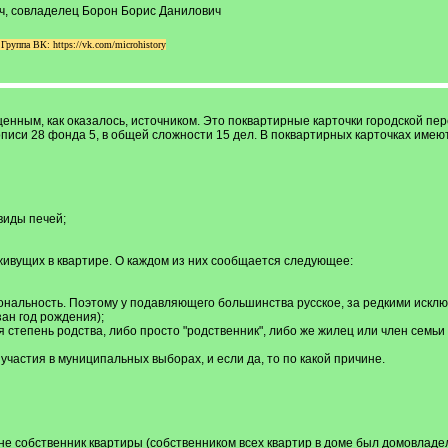
ч, совладелец Борон Борис Данилович
уппа ВК: https://vk.com/microhistory
ценным, как оказалось, источником. Это поквартирные карточки городской пе
 описи 28 фонда 5, в общей сложности 15 дел. В поквартирных карточках име
виды печей;
, живущих в квартире. О каждом из них сообщается следующее:
иональность. Поэтому у подавляющего большинства русское, за редкими искл
зан год рождения);
 степень родства, либо просто "родственник", либо же жилец или член семьи
участия в муниципальных выборах, и если да, то по какой причине.
не собственник квартиры (собственником всех квартир в доме был домовладел