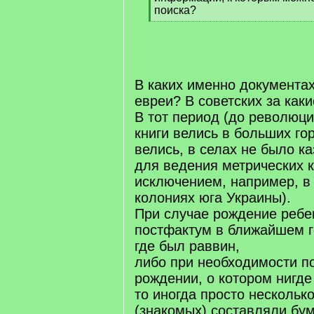
поиска?
[
/
q
]
В каких именно документах
евреи? В советских за как
В тот период (до революци
книги велись в больших го
велись, в селах не было к
для ведения метрических к
исключением, например, в
колониях юга Украины).
При случае рождение ребе
постфактум в ближайшем г
где был раввин,
либо при необходимости п
рождении, о котором нигде
то иногда просто нескольк
(знакомых) составляли бума