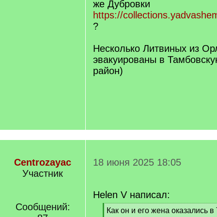
же Дубровки
https://collections.yadvash
?
Несколько Литвиных из Ор
эвакуированы в Тамбовскую
район)
Centrozayac
18 июня 2025 18:05
Участник
Helen V написал:
Сообщений:
[
Как он и его жена оказались 