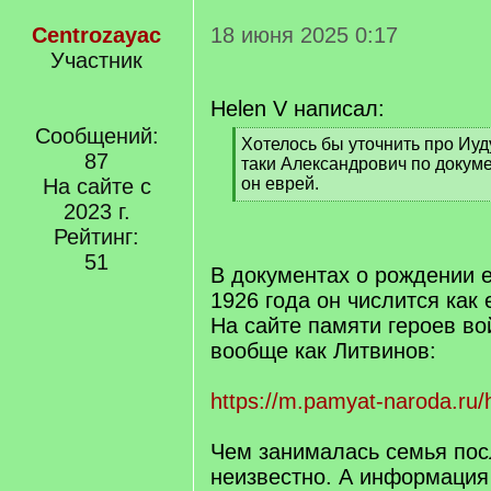
Centrozayac
18 июня 2025 0:17
Участник
Helen V написал:
Сообщений:
[
Хотелось бы уточнить про Иуд
87
q
таки Александрович по докуме
]
На сайте с
он еврей.
[
2023 г.
/
Рейтинг:
q
51
]
В документах о рождении 
1926 года он числится как 
На сайте памяти героев во
вообще как Литвинов:
https://m.pamyat-naroda.ru
Чем занималась семья пос
неизвестно. А информация