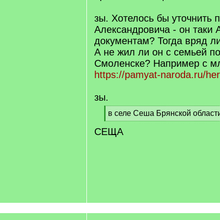
зы. Хотелось бы уточнить 
Александровича - он таки 
документам? Тогда вряд ли
А не жил ли он с семьей п
Смоленске? Например с м
https://pamyat-naroda.ru/h
зы.
[
в селе Сеша Брянской област
q
[
СЕЩА
]
/
q
]