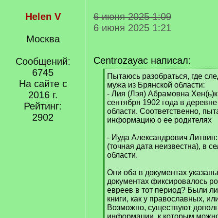
Helen V
6 июня 2025 1:09
6 июня 2025 1:21
Москва
Centrozayac написал:
Сообщений:
6745
[
Пытаюсь разобраться, где сле
На сайте с
q
мужа из Брянской области:
]
2016 г.
- Лия (Лэя) Абрамовна Хен(ь)
сентября 1902 года в деревн
Рейтинг:
области. Соответственно, пыт
2902
информацию о ее родителях
- Иуда Александрович Литвин:
(точная дата неизвестна), в 
области.
Они оба в документах указаны 
документах фиксировалось ро
евреев в тот период? Были ли
книги, как у православных, ил
Возможно, существуют допол
информации, к которым можно