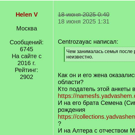
Helen V
18 июня 2025 0:40
18 июня 2025 1:31
Москва
Centrozayac написал:
Сообщений:
6745
[
Чем занималась семья после 
На сайте с
q
неизвестно.
]
2016 г.
[
/
Рейтинг:
q
Как он и его жена оказали
2902
]
области?
Кто податель этой анкеты 
https://namesfs.yadvashem.o
И на его брата Семена (Си
рождения
https://collections.yadvash
?
И на Алтера с отчеством М