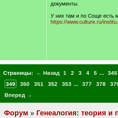
документы.
У них там и по Соще есть 
https://www.culture.ru/institu
Страницы:
← Назад
1
2
3
4
5
...
345
349
350
351
352
353
...
377
378
37
Вперед →
Форум
»
Генеалогия: теория и 