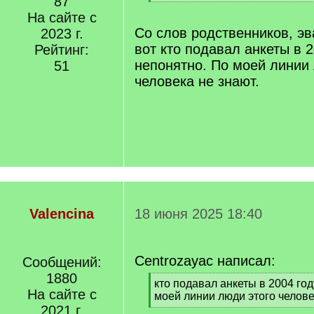
87
q
[
]
На сайте с
/
q
Со слов родственников, эв
2023 г.
]
вот кто подавал анкеты в 2
Рейтинг:
непонятно. По моей линии
51
человека не знают.
Valencina
18 июня 2025 18:40
Centrozayac написал:
Сообщений:
1880
[
кто подавал анкеты в 2004 год
На сайте с
q
моей линии люди этого челове
]
2021 г.
[