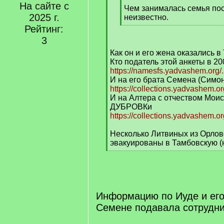
На сайте с
q
Чем занималась семья по
2025 г.
]
неизвестно.
[
Рейтинг:
/
3
q
Как он и его жена оказались 
]
Кто податель этой анкеты в 20
https://namesfs.yadvashem.org/.
И на его брата Семена (Симо
https://collections.yadvashem.
И на Алтера с отчеством Моис
ДУБРОВКи
https://collections.yadvashem.
Несколько Литвиных из Орлов
эвакуированы в Тамбовскую (н
[
/
q
]
Информацию по Иуде и его
Семене подавала сотрудни