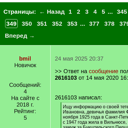
Страницы:
← Назад
1
2
3
4
5
...
345
349
350
351
352
353
...
377
378
37
Вперед →
bmil
24 мая 2025 20:37
Новичок
>> Ответ на
сообщение
пол
2616103
от 14 мая 2020 16
Сообщений:
4
2616103 написал:
На сайте с
2018 г.
[
Ищу информацию о своей тете
Рейтинг:
q
Ивановна, девичья фамилия Ф
]
5
ноября 1925 года в Санкт-Пет
с 1947 года жила в Вильнюсе,
замуж за Букштельского Перц