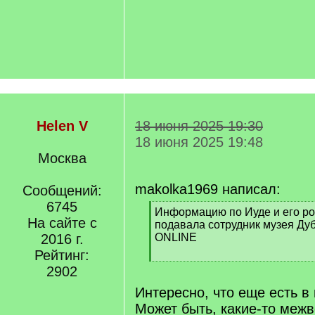
Helen V
18 июня 2025 19:30
18 июня 2025 19:48
Москва
makolka1969 написал:
Сообщений:
6745
[
Информацию по Иуде и его р
На сайте с
q
подавала сотрудник музея Ду
]
2016 г.
ONLINE
Рейтинг:
[
2902
/
q
Интересно, что еще есть в
]
Может быть, какие-то меж