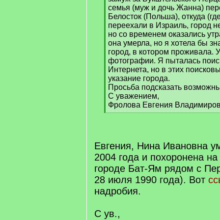
семья (муж и дочь Жанна) пер
Белосток (Польша), откуда (где
переехали в Израиль, город н
но со временем оказались ут
она умерла, но я хотела бы зн
город, в котором проживала. У
фотографии. Я пыталась поис
Интернета, но в этих поисков
указание города.
Просьба подсказать возможны
С уважением,
Фролова Евгения Владимиро
[
/
q
]
Евгения, Нина Ивановна у
2004 года и похоронена н
городе Бат-Ям рядом с Пе
28 июля 1990 года). Вот
сс
надробия.
С ув.,