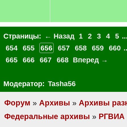
Страницы:
← Назад
1
2
3
4
5
..
654
655
656
657
658
659
660
.
665
666
667
668
Вперед →
Модератор:
Tasha56
Форум
»
Архивы
»
Архивы раз
Федеральные архивы
»
РГВИА