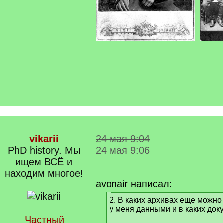
vikarii
24 мая 9:04
PhD history. Мы
24 мая 9:06
ищем ВСЁ и
находим многое!
avonair написал:
[
2. В каких архивах еще можн
q
у меня данными и в каких док
]
Частный