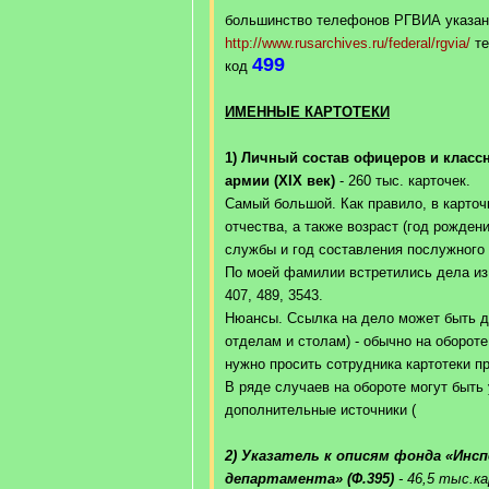
большинство телефонов РГВИА указан
http://www.rusarchives.ru/federal/rgvia/
те
499
код
ИМЕННЫЕ КАРТОТЕКИ
1) Личный состав офицеров и класс
армии (XIX век)
- 260 тыс. карточек.
Самый большой. Как правило, в карточ
отчества, а также возраст (год рожден
службы и год составления послужного 
По моей фамилии встретились дела из ф
407, 489, 3543.
Нюансы. Ссылка на дело может быть да
отделам и столам) - обычно на обороте
нужно просить сотрудника картотеки 
В ряде случаев на обороте могут быть
дополнительные источники (
2) Указатель к описям фонда «Инс
департамента» (Ф.395)
- 46,5 тыс.к