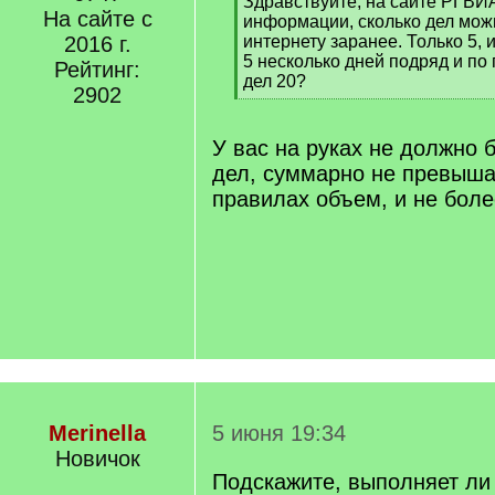
[
Здравствуйте, на сайте РГВИ
На сайте с
q
информации, сколько дел можн
]
2016 г.
интернету заранее. Только 5, 
5 несколько дней подряд и по
Рейтинг:
дел 20?
2902
[
/
q
У вас на руках не должно 
]
дел, суммарно не превыш
правилах объем, и не боле
Merinella
5 июня 19:34
Новичок
Подскажите, выполняет ли