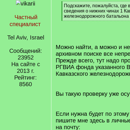
[
Подскажите, пожалуйста, где
q
сведения о нижних чинах 1 Ка
]
железнодорожного батальона в
Частный
[
специалист
/
q
Tel Aviv, Israel
]
Можно найти, а можно и не 
Сообщений:
архивном поиске все непр
23952
Прежде всего, тут надо пр
На сайте с
РГВИА фонда указанного В
2013 г.
Кавказского железнодорож
Рейтинг:
8560
Вы такую проверку уже ос
Если нужна будет по этому
пишите мне здесь в личны
на почту: