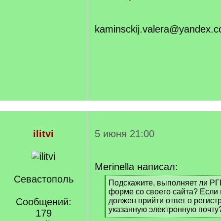
kaminsckij.valera@yandex.
ilitvi
5 июня 21:00
Merinella написал:
Севастополь
[
Подскажите, выполняет ли Р
q
форме со своего сайта? Если 
]
Сообщений:
должен прийти ответ о регист
указанную электронную почту
179
[