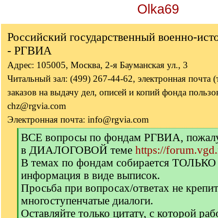
Olka69
Российский государственный военно-ист
- РГВИА
Адрес: 105005, Москва, 2-я Бауманская ул., 3
Читальный зал: (499) 267-44-62, электронная почта 
заказов на выдачу дел, описей и копий фонда пользов
chz@rgvia.com
Электронная почта: info@rgvia.com
[
ВСЕ вопросы по фондам РГВИА, пожалуй
q
в ДИАЛОГОВОЙ теме
https://forum.vgd
]
В темах по фондам собирается ТОЛЬКО
информация в виде выписок.
Просьба при вопросах/ответах не крепи
многоступенчатые диалоги.
Оставляйте только цитату, с которой раб