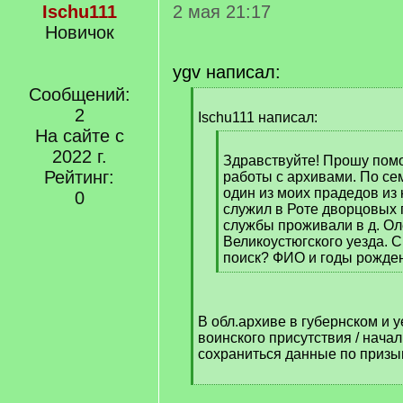
Ischu111
2 мая 21:17
Новичок
ygv написал:
Сообщений:
[
2
q
Ischu111 написал:
]
На сайте с
[
2022 г.
q
Здравствуйте! Прошу пом
Рейтинг:
]
работы с архивами. По с
один из моих прадедов из
0
служил в Роте дворцовых 
службы проживали в д. О
Великоустюгского уезда. С
поиск? ФИО и годы рожден
[
/
q
В обл.архиве в губернском и 
]
воинского присутствия / нача
сохраниться данные по призы
[
/