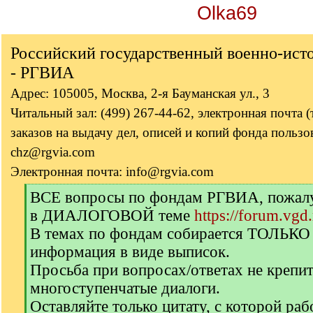
Olka69
Российский государственный военно-ист
- РГВИА
Адрес: 105005, Москва, 2-я Бауманская ул., 3
Читальный зал: (499) 267-44-62, электронная почта 
заказов на выдачу дел, описей и копий фонда пользов
chz@rgvia.com
Электронная почта: info@rgvia.com
[
ВСЕ вопросы по фондам РГВИА, пожалуй
q
в ДИАЛОГОВОЙ теме
https://forum.vgd
]
В темах по фондам собирается ТОЛЬКО
информация в виде выписок.
Просьба при вопросах/ответах не крепи
многоступенчатые диалоги.
Оставляйте только цитату, с которой раб