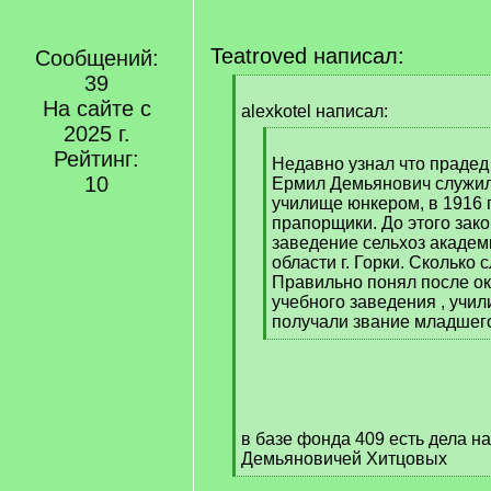
Teatroved написал:
Сообщений:
39
[
На сайте с
q
alexkotel написал:
]
2025 г.
[
Рейтинг:
q
Недавно узнал что прадед
10
]
Ермил Демьянович служил
училище юнкером, в 1916 
прапорщики. До этого зак
заведение сельхоз академ
области г. Горки. Сколько 
Правильно понял после о
учебного заведения , учил
получали звание младшег
[
/
q
]
в базе фонда 409 есть дела н
Демьяновичей Хитцовых
[