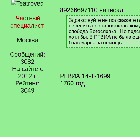
89266697110 написал:
Частный
[
Здравствуйте не подскажете 
специалист
q
перепись по старооскольскому
]
слобода Богословка . Не подс
хотя бы. В РГВИА не была еще
Москва
благодарна за помощь.
[
Сообщений:
/
q
3082
]
На сайте с
2012 г.
РГВИА 14-1-1699
Рейтинг:
1760 год
3049