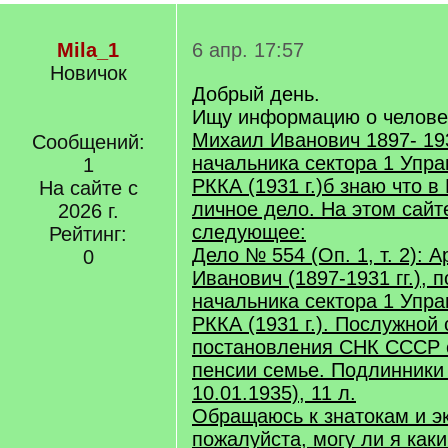
Mila_1
6 апр. 17:57
Новичок
Добрый день.
Ищу информацию о челов
Михаил Иванович 1897- 19
Сообщений:
начальника сектора 1 Упр
1
РККА (1931 г.)б знаю что в
На сайте с
личное дело. На этом сай
2026 г.
следующее:
Рейтинг:
Дело № 554 (Оп. 1, т. 2): 
0
Иванович (1897-1931 гг.),
начальника сектора 1 Упр
РККА (1931 г.). Послужной 
постановления СНК СССР 
пенсии семье. Подлинники 
10.01.1935), 11 л.
Обращаюсь к знатокам и э
пожалуйста, могу ли я как