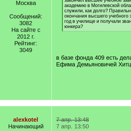
закончил высшее учебное зав
Москва
академию в Могилевской облас
служили, как долго? Правильн
Сообщений:
окончания высшего учебного з
год в училище и получали зв
3082
юнкера?
На сайте с
[
2012 г.
/
q
Рейтинг:
]
3049
в базе фонда 409 есть дел
Ефима Демьяновичей Хит
alexkotel
7 апр. 13:48
Начинающий
7 апр. 13:50