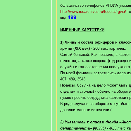
большинство телефонов РГВИА указан
http://www.rusarchives.ru/federal/rgvia/
те
499
код
ИМЕННЫЕ КАРТОТЕКИ
1) Личный состав офицеров и класс
армии (XIX век)
- 260 тыс. карточек.
Самый большой. Как правило, в карточ
отчества, а также возраст (год рожден
службы и год составления послужного 
По моей фамилии встретились дела из ф
407, 489, 3543.
Нюансы. Ссылка на дело может быть да
отделам и столам) - обычно на обороте
нужно просить сотрудника картотеки 
В ряде случаев на обороте могут быть
дополнительные источники (
2) Указатель к описям фонда «Инс
департамента» (Ф.395)
- 46,5 тыс.к