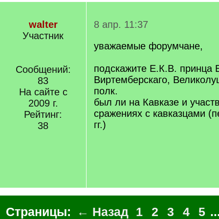
walter
8 апр. 11:37
Участник
уважаемые форумчане,
подскажите Е.К.В. принца 
Сообщений:
Виртемберскаго, Великолу
83
полк.
На сайте с
был ли на Кавказе и участ
2009 г.
сражениях с кавказцами (п
Рейтинг:
гг.)
38
Страницы:
← Назад
1
2
3
4
5
..