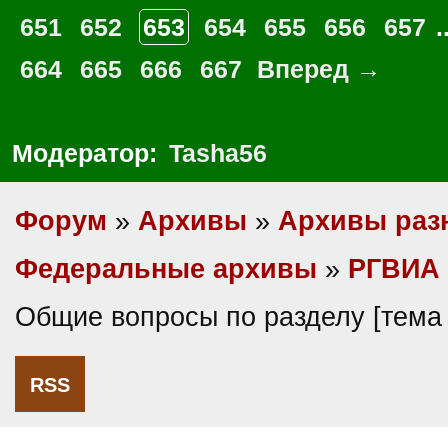
651
652
653
654
655
656
657
.
664
665
666
667
Вперед →
Модератор:
Tasha56
Форум
»
Архивы
»
Архивы раз
Федеральные архивы
»
РГВИА
Общие вопросы по разделу [тема
RSS