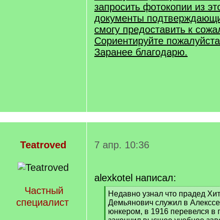
запросить фотокопии из эт
документы подтверждающи
смогу предоставить к сожа
Сориентируйте пожалуйста
Заранее благодарю.
Teatroved
7 апр. 10:36
alexkotel написал:
Частный
[
Недавно узнал что прадед Хи
специалист
q
Демьянович служил в Алексс
]
юнкером, в 1916 перевелся в 