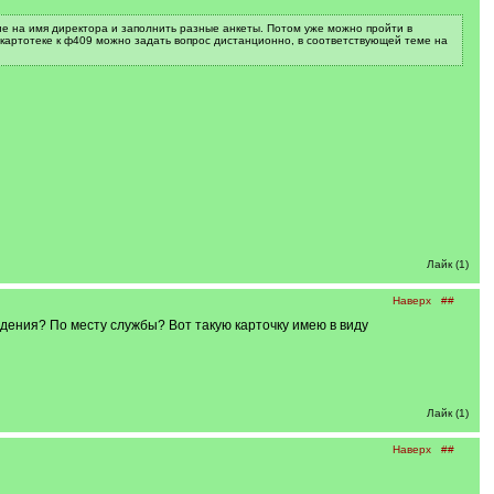
ение на имя директора и заполнить разные анкеты. Потом уже можно пройти в
по картотеке к ф409 можно задать вопрос дистанционно, в соответствующей теме на
Лайк (1)
Наверх
##
ждения? По месту службы? Вот такую карточку имею в виду
Лайк (1)
Наверх
##