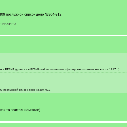
9 послужной список дело №304-912
р РГВИА/РГВА
к в РГВИА (удалось в РГВИА найти только его офицерские полевые книжки за 1917 г.).
 послужной список дело №304-912
как-то в читальном зале).