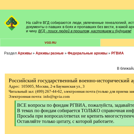
На сайте ВГД собираются люди, увлеченные генеалогией, исто
документы о павших в боях и пропавших без вести, в какой а
и чину.
ВГД - поиск людей в прошлом, настоящем и будущем!
VGD.RU
Раздел
Архивы
»
Архивы разные
»
Федеральные архивы
»
РГВИА
В ближайш
Российский государственный военно-исторический 
Адрес: 105005, Москва, 2-я Бауманская ул., 3
Читальный зал: (499) 267-44-62, электронная почта (только для приема за
Электронная почта: info@rgvia.com
[
ВСЕ вопросы по фондам РГВИА, пожалуйста, задава
q
В темах по фондам собирается ТОЛЬКО справочная инф
]
Просьба при вопросах/ответах не крепить многоступенч
Оставляйте только цитату, с которой работаете.
[
/
q