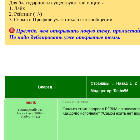
Для благодарности существуют три опции -
]
1. Лайк
2. Рейтинг (+/-)
3. Отзыв в Профиле участника о его сообщении.
Прежде, чем открывать новую тему, пролистай
Не надо дублировать уже открытые темы.
Страницы:
← Назад
1
2
Вперед →
Модератор:
Tasha56
murik
6 мая 2004 13:41
Сколько стоит запрос в РГВИА по послужн
Сообщений: 248
Как долго исполняют ?Самой ехать нет во
На сайте с 2004 г.
Рейтинг: 111