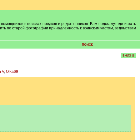
 помощников в поисках предков и родственников. Вам подскажут где искать
лить по старой фотографии принадлежность к воинским частям, ведомствам
ПОИСК
ВНИЗ ⇊
n V
,
Olka69