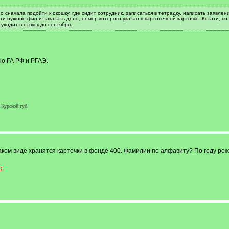
но сначала подойти к окошку, где сидит сотрудник, записаться в тетрадку, написать заявл
йти нужное фио и заказать дело, номер которого указан в картотечной карточке. Кстати, 
 уходит в отпуск до сентября.
но ГА РФ и РГАЭ.
 Курской губ.
аком виде хранятся карточки в фонде 400. Фамилии по алфавиту? По году ро