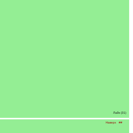
Лайк (31)
Наверх
##