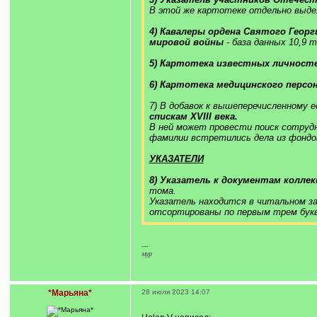
В этой же картотеке отдельно выдел
4) Кавалеры ордена Святого Георг
мировой войны
- база данных 10,9 
5) Картотека известных личност
6) Картотека медицинского персон
7) В добавок к вышеперечисленному 
спискам XVIII века.
В ней может провести поиск сотрудн
фамилии встретились дела из фондов 
УКАЗАТЕЛИ
8) Указатель к документам коллек
тома.
Указатель находится в читальном з
отсортированы по первым трем букв
---
мур
*Марьяна*
28 июля 2023 14:07