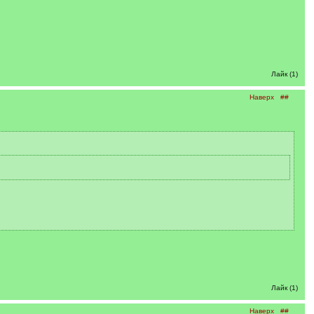
Лайк (1)
Наверх
##
Лайк (1)
Наверх
##