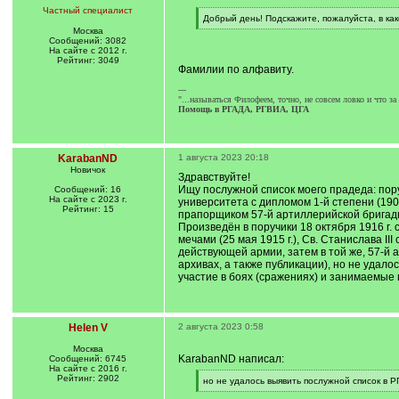
Частный специалист
[
Добрый день! Подскажите, пожалуйста, в ка
q
[
Москва
]
/
Сообщений: 3082
q
На сайте с 2012 г.
]
Рейтинг: 3049
Фамилии по алфавиту.
---
"...называться Филофеем, точно, не совсем ловко и что з
Помощь в РГАДА, РГВИА, ЦГА
KarabanND
1 августа 2023 20:18
Новичок
Здравствуйте!
Ищу послужной список моего прадеда: пору
Сообщений: 16
На сайте с 2023 г.
университета с дипломом 1-й степени (1903
Рейтинг: 15
прапорщиком 57-й артиллерийской бригады 5
Произведён в поручики 18 октября 1916 г. с
мечами (25 мая 1915 г.), Св. Станислава III 
действующей армии, затем в той же, 57-й 
архивах, а также публикации), но не удало
участие в боях (сражениях) и занимаемые
Helen V
2 августа 2023 0:58
Москва
KarabanND написал:
Сообщений: 6745
На сайте с 2016 г.
Рейтинг: 2902
[
но не удалось выявить послужной список в Р
q
[