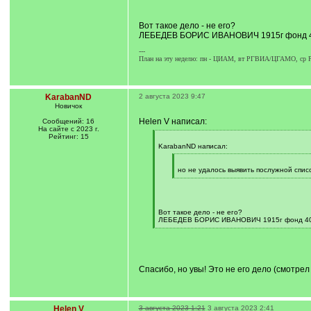
]
/
q
]
Вот такое дело - не его?
ЛЕБЕДЕВ БОРИС ИВАНОВИЧ 1915г фонд 40
---
План на эту неделю: пн - ЦИАМ, вт РГВИА/ЦГАМО, с
KarabanND
2 августа 2023 9:47
Новичок
Helen V написал:
Сообщений: 16
На сайте с 2023 г.
Рейтинг: 15
[
q
KarabanND написал:
]
[
q
но не удалось выявить послужной списо
]
[
/
q
]
Вот такое дело - не его?
ЛЕБЕДЕВ БОРИС ИВАНОВИЧ 1915г фонд 409
[
/
q
]
Спасибо, но увы! Это не его дело (смотрел 
Helen V
3 августа 2023 1:21
3 августа 2023 2:41