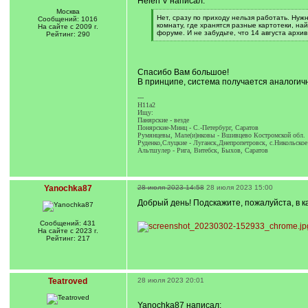
Helen V написал:
Москва
[
Нет, сразу по приходу нельзя работать. Нуж
Сообщений: 1016
q
комнату, где хранятся разные картотеки, на
На сайте с 2009 г.
]
форуме. И не забудьте, что 14 августа архив
Рейтинг: 290
[
/
q
]
Спасибо Вам большое!
В принципе, система получается аналогич
---
H11a2
Ищу:
Панярские - везде
Понярские-Минц - С.-Петербург, Саратов
Румянцевы, Мале(и)нковы - Вшивцево Костромской обл.
Руденко,Слуцкие - Луганск,Днепропетровск, с.Никольское
Альтшулер - Рига, Витебск, Быхов, Саратов
Yanochka87
28 июля 2023 14:58
28 июля 2023 15:00
Добрый день! Подскажите, пожалуйста, в к
Сообщений: 431
На сайте с 2023 г.
Рейтинг: 217
Teatroved
28 июля 2023 20:01
Yanochka87 написал: