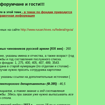
форумчане и гости!!!
е в этой теме
- в темах по фондам приводится
правочная информация
нных на сайте
http://www.rusarchives.ru/federal/rgvia/
ных чиновников русской армии (XIX век)
- 260
ке, указаны имена и отчества, а также возраст (год
жбы и год составления послужного списка.
ондов: 1, 275, 400, 405, 407, 489, 3543.
ана в старой нумерации (по отделам и столам) -
лучае нужно просить сотрудника картотеки
ь указаны ссылки на дополнительные источники (
пекторского департамента» (Ф.395)
- 46,5
ициалов, а также звание и год составления
ужбы. Здесь при заказе уже нужно выписывать все
и стола.
венной войны 1812 г.
- около 18 тыс.карточек.