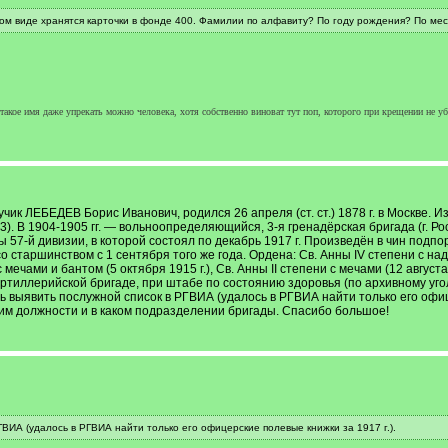
ком виде хранятся карточки в фонде 400. Фамилии по алфавиту? По году рождения? По мес
а такое имя даже упрекать можно человека, хотя собственно виноват тут поп, которого при крещении не у
чик ЛЕБЕДЕВ Борис Иванович, родился 26 апреля (ст. ст.) 1878 г. в Москве. 
). В 1904-1905 гг. — вольноопределяющийся, 3-я гренадёрская бригада (г. Рос
7-й дивизии, в которой состоял по декабрь 1917 г. Произведён в чин подпору
о старшинством с 1 сентября того же года. Ордена: Св. Анны IV степени с надп
с мечами и бантом (5 октября 1915 г.), Св. Анны II степени с мечами (12 августа
артиллерийской бригаде, при штабе по состоянию здоровья (по архивному уго
сь выявить послужной список в РГВИА (удалось в РГВИА найти только его офиц
 им должности и в каком подразделении бригады. Спасибо большое!
ГВИА (удалось в РГВИА найти только его офицерские полевые книжки за 1917 г.).