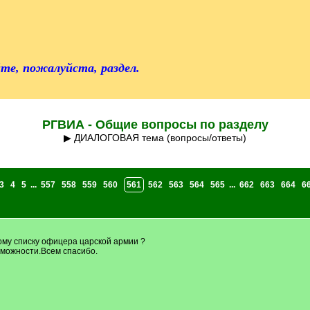
те, пожалуйста, раздел.
РГВИА - Общие вопросы по разделу
▶ ДИАЛОГОВАЯ тема (вопросы/ответы)
3
4
5
...
557
558
559
560
561
562
563
564
565
...
662
663
664
6
ому списку офицера царской армии ?
зможности.Всем спасибо.