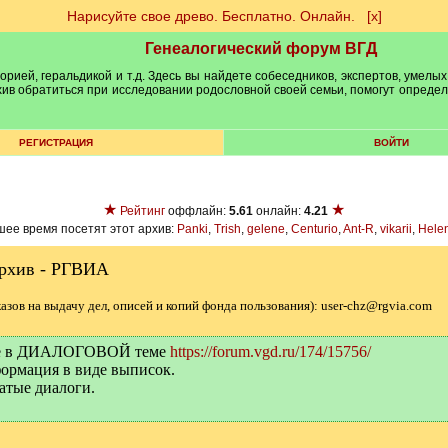
Нарисуйте свое древо. Бесплатно. Онлайн.
[х]
Генеалогический форум ВГД
рией, геральдикой и т.д. Здесь вы найдете собеседников, экспертов, умелых
рхив обратиться при исследовании родословной своей семьи, помогут опреде
РЕГИСТРАЦИЯ
ВОЙТИ
★
★
Рейтинг
оффлайн:
5.61
онлайн:
4.21
ее время посетят этот архив:
Panki
,
Trish
,
gelene
,
Centurio
,
Ant-R
,
vikarii
,
Hele
архив - РГВИА
казов на выдачу дел, описей и копий фонда пользования): user-chz@rgvia.com
йте в ДИАЛОГОВОЙ теме
https://forum.vgd.ru/174/15756/
ормация в виде выписок.
атые диалоги.