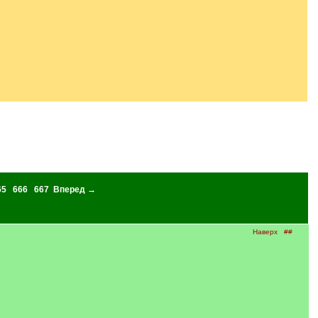
65
666
667
Вперед →
Наверх
##