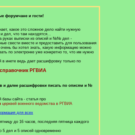
е форумчане и гости!
знает, какое это сложное дело найти нужную
 дел, что там находятся...
а руках выписки из описей и №№ дел -
ные свести вместе и предоставить для пользования
о очень бы хотел знать, какую информацию можно
зать по электронке уже конкретно то, что им нужно
 в инете ведь дает расшифровку только по
 справочник РГВИА
в и далее расшифровки писать по описям и №
й базы сайта - статья про
ы
церквей военного ведомства в РГВИА
ормация для всех
пятницу до 16 часов, последняя пятница каждого
о 5 дел и 5 описей одновременно