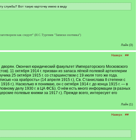
ту службы? Вот такую карточку имею в виду
благотворили как следует" (И.С.Тургенев "Записки охотника")
Лайк (3)
Наверх
##
Из дворян. Окончил юридический факультет Императорского Московского
тов). 11 октября 1914 г. призван из запаса лёгкой полевой артиллерии
чика 25 октября 1915 г. со старшинством с 19 июля того же года.
исью «за храбрость» (14 апреля 1915 г.), Св. Станислава II степени с
 1916 г.). Насколько я понимаю, он с октября 1914 г. до конца 1915 г. — в
ловному делу 1930 г. в ЦА ФСБ). О нём есть много информации (в разных
ерские полевые книжки за 1917 г.). Прежде всего, интересует его
Лайк (1)
Наверх
##