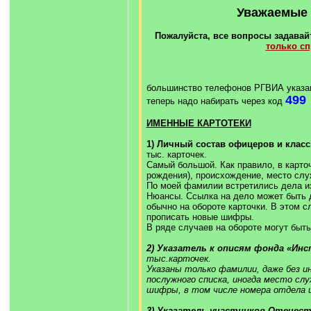
Уважаемые 
Пожалуйста, все вопросы задавайт
только с
большинство телефонов РГВИА указа
499
теперь надо набирать через код
ИМЕННЫЕ КАРТОТЕКИ
1) Личный состав офицеров и класс
тыс. карточек.
Самый большой. Как правило, в карточ
рождения), происхождение, место слу
По моей фамилии встретились дела из ф
Нюансы. Ссылка на дело может быть д
обычно на обороте карточки. В этом с
прописать новые шифры.
В ряде случаев на обороте могут быт
2) Указатель к описям фонда «Инс
тыс.карточек.
Указаны только фамилии, даже без ин
послужного списка, иногда место сл
шифры, в том числе номера отдела 
3) Указатель участников Отечест