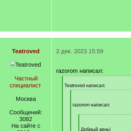
Teatroved
2 дек. 2023 15:59
razorom написал:
Частный
[
специалист
q
Teatroved написал:
]
[
Москва
q
]
razorom написал:
Сообщений:
3082
[
q
На сайте с
]
Добрый день!