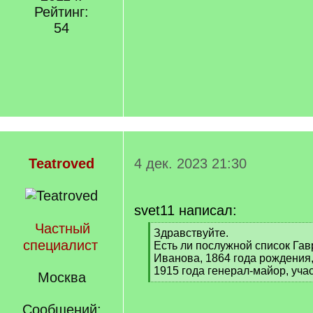
Рейтинг:
54
Teatroved
4 дек. 2023 21:30
svet11 написал:
Частный
[
Здравствуйте.
специалист
q
Есть ли послужной список Га
]
Иванова, 1864 года рождения,
1915 года генерал-майор, уч
Москва
[
/
Сообщений:
q