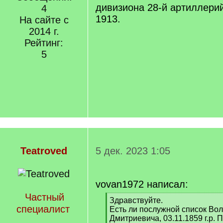
дивизиона 28-й артиллери
4
1913.
На сайте с
2014 г.
Рейтинг:
5
Teatroved
5 дек. 2023 1:05
vovan1972 написал:
Частный
[
Здравствуйте.
специалист
q
Есть ли послужной список Во
]
Дмитриевича, 03.11.1859 г.р. 