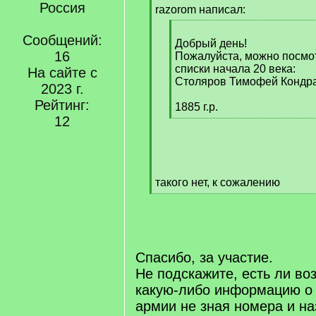
Россия
q
razorom написал:
]
[
Сообщений:
q
Добрый день!
16
]
Пожалуйста, можно посмо
списки начала 20 века:
На сайте с
Столяров Тимофей Кондр
2023 г.
Рейтинг:
1885 г.р.
12
[
/
q
]
такого нет, к сожалению
[
/
q
]
Спасибо, за участие.
Не подскажите, есть ли во
какую-либо информацию о 
армии не зная номера и на