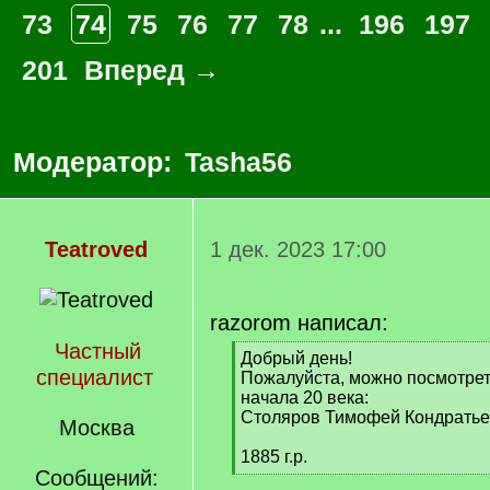
73
74
75
76
77
78
...
196
197
201
Вперед →
Модератор:
Tasha56
Teatroved
1 дек. 2023 17:00
razorom написал:
Частный
[
Добрый день!
специалист
q
Пожалуйста, можно посмотрет
]
начала 20 века:
Столяров Тимофей Кондратье
Москва
1885 г.р.
Сообщений:
[