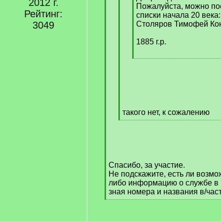
2012 г.
Пожалуйста, можно по
Рейтинг:
списки начала 20 века:
3049
Столяров Тимофей Ко
1885 г.р.
[
/
q
]
такого нет, к сожалению
[
/
q
]
Спасибо, за участие.
Не подскажите, есть ли возмо
либо информацию о службе в 
зная номера и названия в/час
[
/
q