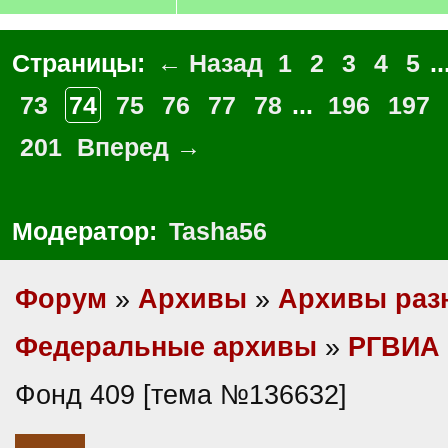
Страницы:
← Назад
1
2
3
4
5
..
73
74
75
76
77
78
...
196
197
201
Вперед →
Модератор:
Tasha56
Форум
»
Архивы
»
Архивы раз
Федеральные архивы
»
РГВИА
Фонд 409 [тема №136632]