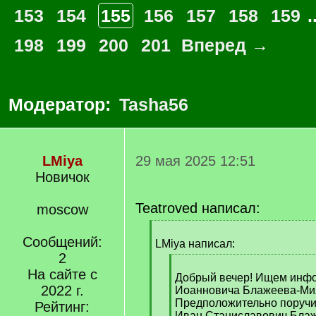
153
154
155
156
157
158
159
.
198
199
200
201
Вперед →
Модератор:
Tasha56
LMiya
29 мая 2025 12:51
Новичок
Teatroved написал:
moscow
[
Сообщений:
q
LMiya написал:
]
2
[
На сайте с
q
Добрый вечер! Ищем инф
2022 г.
]
Иоанновича Блажеева-Ми
Предположительно поручик
Рейтинг:
Иван Станиславович Блаж