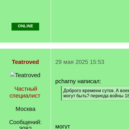
ONLINE
Teatroved
29 мая 2025 15:53
pcharny написал:
Частный
[
Доброго времени суток. А во
специалист
q
могут быть? периода войны 18
]
[
/
Москва
q
]
Сообщений:
могут
3082