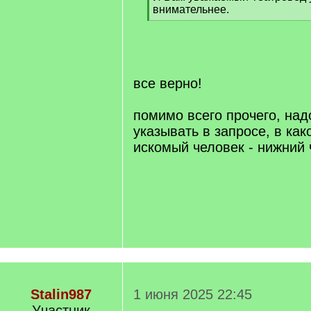
внимательнее.
[
/
q
]
все верно!
помимо всего прочего, над
указывать в запросе, в ка
искомый человек - нижний 
Stalin987
1 июня 2025 22:45
Участник