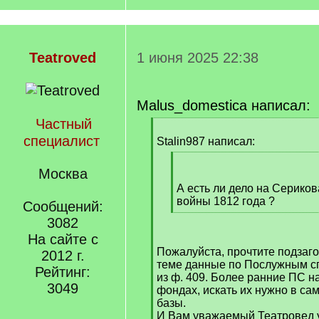
Teatroved
1 июня 2025 22:38
Malus_domestica написал:
Частный
[
специалист
q
Stalin987 написал:
]
[
Москва
q
]
А есть ли дело на Сериков
войны 1812 года ?
Сообщений:
[
3082
/
На сайте с
q
Пожалуйста, прочтите подзаго
]
2012 г.
теме данные по Послужным сп
Рейтинг:
из ф. 409. Более ранние ПС н
3049
фондах, искать их нужно в сам
базы.
И Вам уважаемый Театровед у