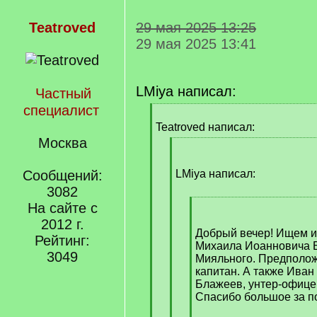
Teatroved
29 мая 2025 13:25
29 мая 2025 13:41
LMiya написал:
Частный
специалист
[
q
Teatroved написал:
]
Москва
[
q
]
Сообщений:
LMiya написал:
3082
На сайте с
[
q
2012 г.
]
Добрый вечер! Ищем 
Рейтинг:
Михаила Иоанновича 
3049
Мияльного. Предполож
капитан. А также Ива
Блажеев, унтер-офице
Спасибо большое за п