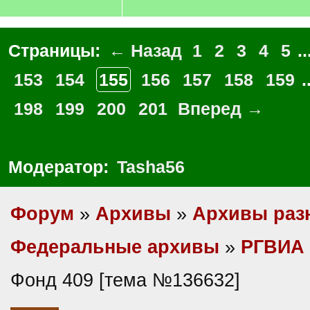
Страницы:
← Назад
1
2
3
4
5
..
153
154
155
156
157
158
159
.
198
199
200
201
Вперед →
Модератор:
Tasha56
Форум
»
Архивы
»
Архивы раз
Федеральные архивы
»
РГВИА
Фонд 409 [тема №136632]