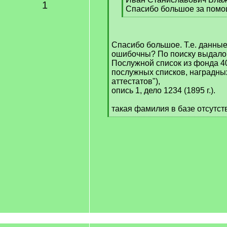
1
Спасибо большое за помо
[
/
q
Спасибо большое. Т.е. данные
]
ошибочны? По поиску выдало, 
Послужной список из фонда 4
послужных списков, наградны
аттестатов"),
опись 1, дело 1234 (1895 г.).
такая фамилия в базе отсутст
[
/
q
]