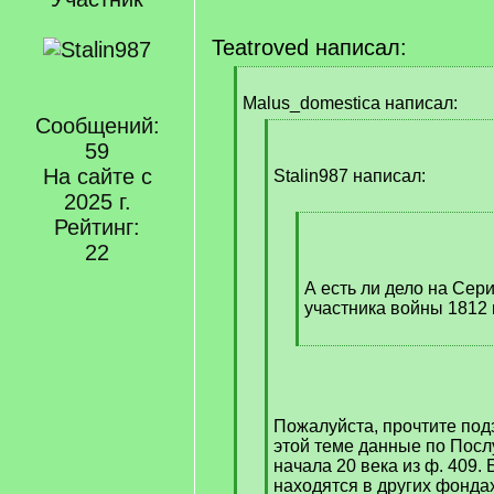
Teatroved написал:
[
q
Malus_domestica написал:
]
Сообщений:
[
59
q
На сайте с
]
Stalin987 написал:
2025 г.
Рейтинг:
[
q
22
]
А есть ли дело на Сер
участника войны 1812 
[
/
q
]
Пожалуйста, прочтите под
этой теме данные по Пос
начала 20 века из ф. 409.
находятся в других фондах