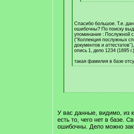
[
/
q
]
Спасибо большое. Т.е. дан
ошибочны? По поиску выда
упоминание : Послужной с
("Коллекция послужных сп
документов и аттестатов"),
опись 1, дело 1234 (1895 г.)
такая фамилия в базе отсу
[
/
q
]
[
/
q
]
У вас данные, видимо, из к
есть то, чего нет в базе. С
ошибочны. Дело можно зака