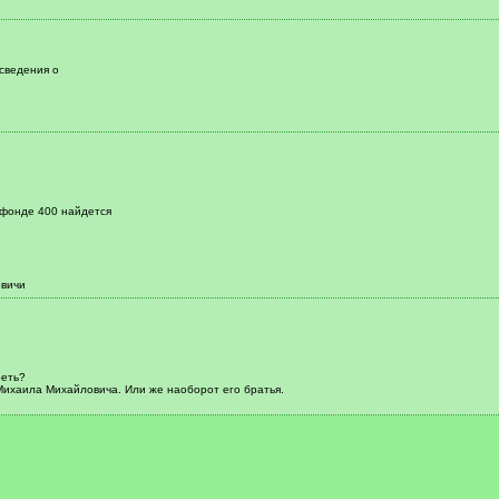
сведения о
 фонде 400 найдется
овичи
реть?
Михаила Михайловича. Или же наоборот его братья.