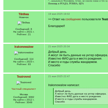
"...называться Филофеем, точно, не совсем ловко и что з
Помощь в РГАДА, РГВИА, ЦГА
Tiln9wa
19 мая 2025 19:02
Новичок
>> Ответ на
сообщение
пользователя
Teat
Благодарю!!
Сообщений: 8
На сайте с 2021 г.
Рейтинг: 21
Irakonowalow
21 мая 2025 20:34
Добрый день.
А могут ли быть данные на унтер офицера.
Известно ФИО дата и место рождения.
Сообщений: 114
На сайте с 2023 г.
И место и годы службы жандармом.
Рейтинг: 93
Спасибо
Teatroved
21 мая 2025 22:47
Irakonowalow написал:
Частный специалист
[
Добрый день.
q
А могут ли быть данные на унтер офицера.
Москва
]
Известно ФИО дата и место рождения.
Сообщений: 3082
И место и годы службы жандармом.
На сайте с 2012 г.
Спасибо
Рейтинг: 3049
[
/