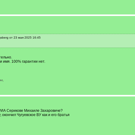
sberg от 23 мая 2025 16:45
тельно.
и имя. 100% гарантии нет.
ке,
РИА Серикове Михаиле Захаровиче?
 окончил Чугуевское ВУ как и его братья