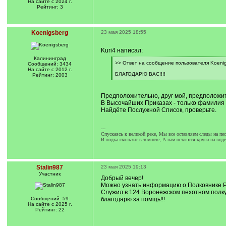
На сайте с 2024 г.
Рейтинг: 3
Koenigsberg
23 мая 2025 18:55
Kuri4 написал:
Калининград
[
>> Ответ на сообщение пользователя Koenig
Сообщений: 3434
q
На сайте с 2012 г.
]
БЛАГОДАРЮ ВАС!!!!
Рейтинг: 2003
[
/
q
Предположительно, друг мой, предположи
]
В Высочайших Приказах - только фамилия 
Найдёте Послужной Список, проверьте.
---
Спускаясь к великой реке, Мы все оставляем следы на пес
И лодка скользит в темноте, А нам остаются круги на воде
Stalin987
23 мая 2025 19:13
Участник
Добрый вечер!
Можно узнать информацию о Полковнике 
Служил в 124 Воронежском пехотном полку,
Сообщений: 59
благодарю за помщь!!!
На сайте с 2025 г.
Рейтинг: 22