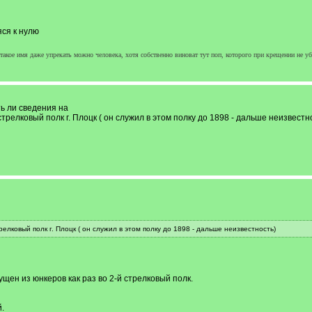
ся к нулю
а такое имя даже упрекать можно человека, хотя собственно виноват тут поп, которого при крещении не у
ь ли сведения на
трелковый полк г. Плоцк ( он служил в этом полку до 1898 - дальше неизвестн
елковый полк г. Плоцк ( он служил в этом полку до 1898 - дальше неизвестность)
ущен из юнкеров как раз во 2-й стрелковый полк.
.