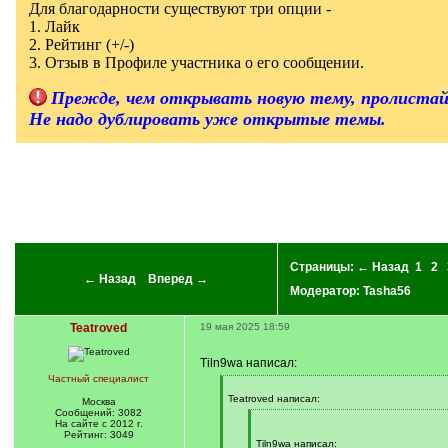
Для благодарности существуют три опции -
]
1. Лайк
2. Рейтинг (+/-)
3. Отзыв в Профиле участника о его сообщении.
Прежде, чем открывать новую тему, пролистай
Не надо дублировать уже открытые темы.
Страницы:
← Назад
1
2
← Назад
Вперед →
Модератор:
Tasha56
Teatroved
19 мая 2025 18:59
Tiln9wa написал:
Частный специалист
[
q
Teatroved написал:
Москва
]
Сообщений: 3082
[
На сайте с 2012 г.
q
Рейтинг: 3049
]
Tiln9wa написал: