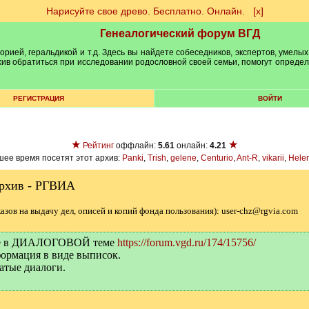
Нарисуйте свое древо. Бесплатно. Онлайн.
[х]
Генеалогический форум ВГД
рией, геральдикой и т.д. Здесь вы найдете собеседников, экспертов, умелых
рхив обратиться при исследовании родословной своей семьи, помогут опреде
РЕГИСТРАЦИЯ
ВОЙТИ
★
★
Рейтинг
оффлайн:
5.61
онлайн:
4.21
ее время посетят этот архив:
Panki
,
Trish
,
gelene
,
Centurio
,
Ant-R
,
vikarii
,
Hele
архив - РГВИА
казов на выдачу дел, описей и копий фонда пользования): user-chz@rgvia.com
йте в ДИАЛОГОВОЙ теме
https://forum.vgd.ru/174/15756/
ормация в виде выписок.
атые диалоги.