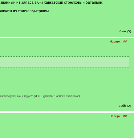
изванный из запаса в 6-й Кавказский стрелковый батальон.
ключен из списков умершим.
Лайк (5)
Наверх
##
благотворили как следует" (И.С.Тургенев "Записки охотника")
Лайк (2)
Наверх
##