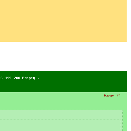
98
199
200
Вперед →
Наверх
##