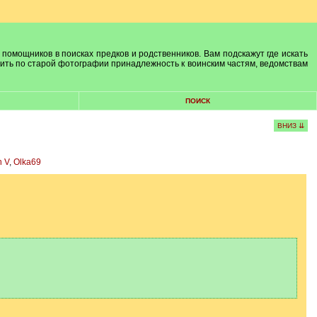
 помощников в поисках предков и родственников. Вам подскажут где искать
лить по старой фотографии принадлежность к воинским частям, ведомствам
ПОИСК
ВНИЗ ⇊
n V
,
Olka69