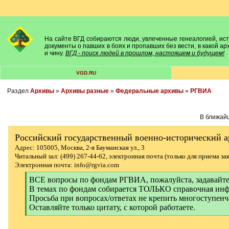
На сайте ВГД собираются люди, увлеченные генеалогией, исто
документы о павших в боях и пропавших без вести, в какой а
и чину.
ВГД - поиск людей в прошлом, настоящем и будущем!
VGD.RU
Раздел
Архивы
»
Архивы разные
»
Федеральные архивы
»
РГВИА
В ближайш
Российский государственный военно-исторический 
Адрес: 105005, Москва, 2-я Бауманская ул., 3
Читальный зал: (499) 267-44-62, электронная почта (только для приема за
Электронная почта: info@rgvia.com
[
ВСЕ вопросы по фондам РГВИА, пожалуйста, задава
q
В темах по фондам собирается ТОЛЬКО справочная инф
]
Просьба при вопросах/ответах не крепить многоступенч
Оставляйте только цитату, с которой работаете.
[
/
q