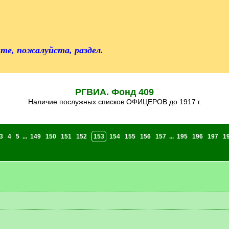
те, пожалуйста, раздел.
РГВИА. Фонд 409
Наличие послужных списков ОФИЦЕРОВ до 1917 г.
3
4
5
...
149
150
151
152
153
154
155
156
157
...
195
196
197
1