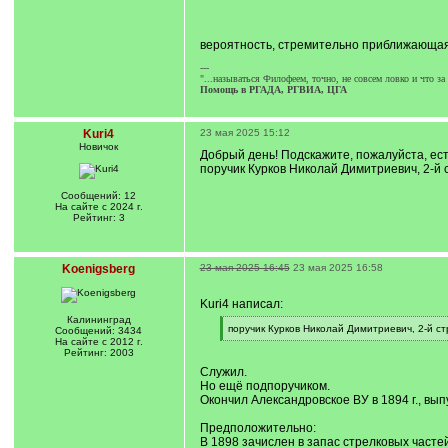
q
]
вероятность, стремительно приближающая
---
"...называться Филофеем, точно, не совсем ловко и что з
Помощь в РГАДА, РГВИА, ЦГА
Kuri4
23 мая 2025 15:12
Новичок
Добрый день! Подскажите, пожалуйста, ест
поручик Курков Николай Димитриевич, 2-й с
Сообщений: 12
На сайте с 2024 г.
Рейтинг: 3
Koenigsberg
23 мая 2025 16:45
23 мая 2025 16:58
Kuri4 написал:
Калининград
[
поручик Курков Николай Димитриевич, 2-й стр
Сообщений: 3434
q
[
На сайте с 2012 г.
]
/
Рейтинг: 2003
q
Служил.
]
Но ещё подпоручиком.
Окончил Александровское ВУ в 1894 г., вып
Предположительно:
В 1898 зачислен в запас стрелковых частей