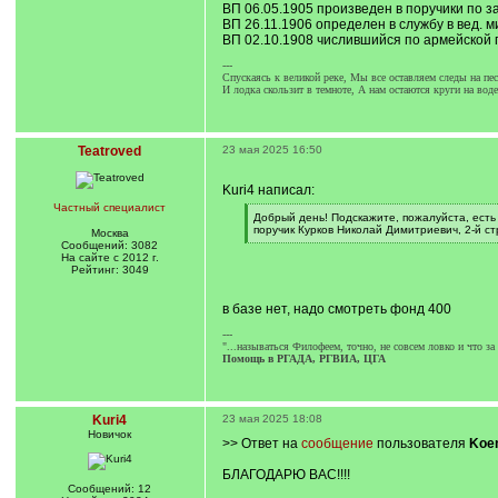
ВП 06.05.1905 произведен в поручики по з
ВП 26.11.1906 определен в службу в вед. мин
ВП 02.10.1908 числившийся по армейской п
---
Спускаясь к великой реке, Мы все оставляем следы на пес
И лодка скользит в темноте, А нам остаются круги на воде
Teatroved
23 мая 2025 16:50
Kuri4 написал:
Частный специалист
[
Добрый день! Подскажите, пожалуйста, есть
q
поручик Курков Николай Димитриевич, 2-й стр
Москва
]
[
Сообщений: 3082
/
На сайте с 2012 г.
q
Рейтинг: 3049
]
в базе нет, надо смотреть фонд 400
---
"...называться Филофеем, точно, не совсем ловко и что з
Помощь в РГАДА, РГВИА, ЦГА
Kuri4
23 мая 2025 18:08
Новичок
>> Ответ на
сообщение
пользователя
Koe
БЛАГОДАРЮ ВАС!!!!
Сообщений: 12