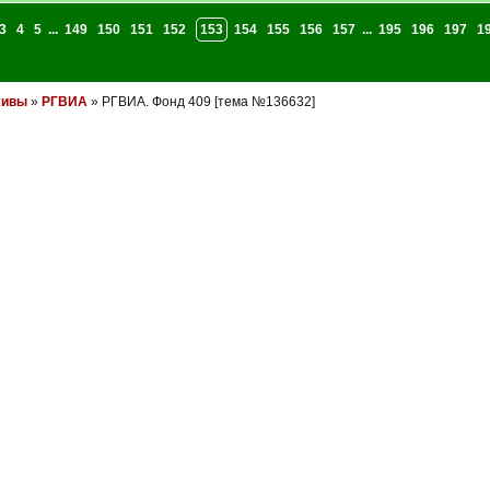
3
4
5
...
149
150
151
152
153
154
155
156
157
...
195
196
197
1
хивы
»
РГВИА
» РГВИА. Фонд 409 [тема №136632]