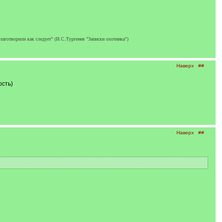
благотворили как следует" (И.С.Тургенев "Записки охотника")
Наверх
##
ость)
Наверх
##