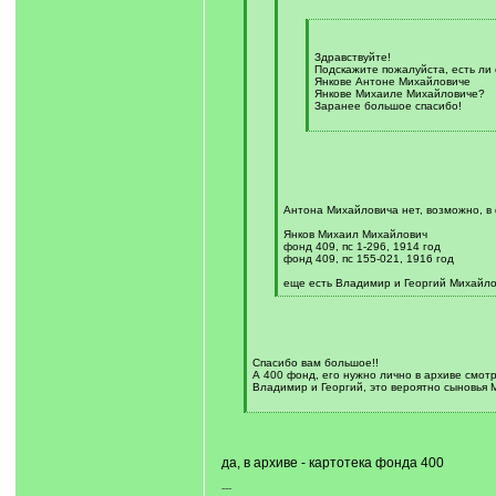
[
q
]
Здравствуйте!
Подскажите пожалуйста, есть ли 
Янкове Антоне Михайловиче
Янкове Михаиле Михайловиче?
Заранее большое спасибо!
[
/
q
]
Антона Михайловича нет, возможно, в
Янков Михаил Михайлович
фонд 409, пс 1-296, 1914 год
фонд 409, пс 155-021, 1916 год
еще есть Владимир и Георгий Михайл
[
/
q
]
Спасибо вам большое!!
А 400 фонд, его нужно лично в архиве смот
Владимир и Георгий, это вероятно сыновья 
[
/
q
]
да, в архиве - картотека фонда 400
---