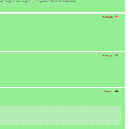
благотворили как следует" (И.С.Тургенев "Записки охотника")
Наверх
##
Наверх
##
Наверх
##