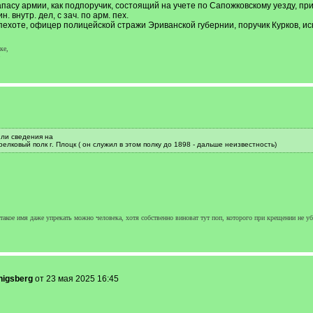
апасу армии, как подпоручик, состоящий на учете по Сапожковскому уезду, пр
. внутр. дел, с зач. по арм. пех.
ехоте, офицер полицейской стражи Эриванской губернии, поручик Курков, ис
ке,
 ли сведения на
елковый полк г. Плоцк ( он служил в этом полку до 1898 - дальше неизвестность)
а такое имя даже упрекать можно человека, хотя собственно виноват тут поп, которого при крещении не у
nigsberg
от 23 мая 2025 16:45