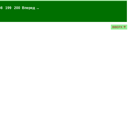
98
199
200
Вперед →
ВВЕРХ ⇈