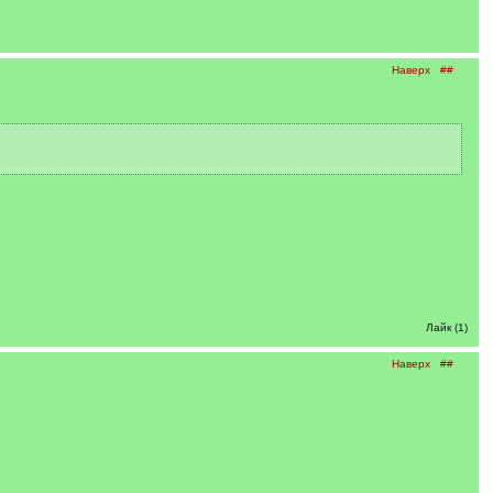
Наверх
##
Лайк (1)
Наверх
##