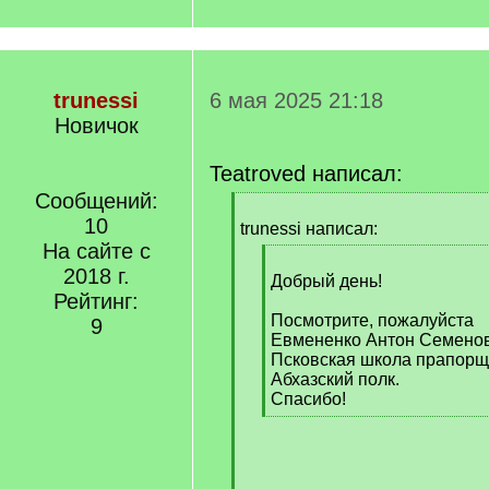
trunessi
6 мая 2025 21:18
Новичок
Teatroved написал:
Сообщений:
[
10
q
trunessi написал:
]
На сайте с
[
2018 г.
q
Добрый день!
Рейтинг:
]
Посмотрите, пожалуйста
9
Евмененко Антон Семенович
Псковская школа прапорщ
Абхазский полк.
Спасибо!
[
/
q
]