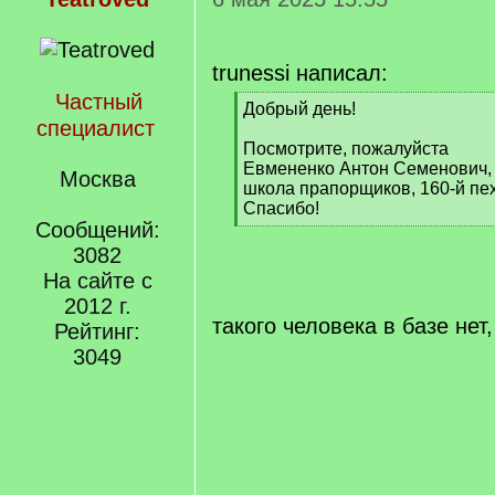
trunessi написал:
Частный
[
Добрый день!
специалист
q
]
Посмотрите, пожалуйста
Евмененко Антон Семенович, 1
Москва
школа прапорщиков, 160-й пех
Спасибо!
Сообщений:
[
/
3082
q
На сайте с
]
2012 г.
такого человека в базе нет
Рейтинг:
3049