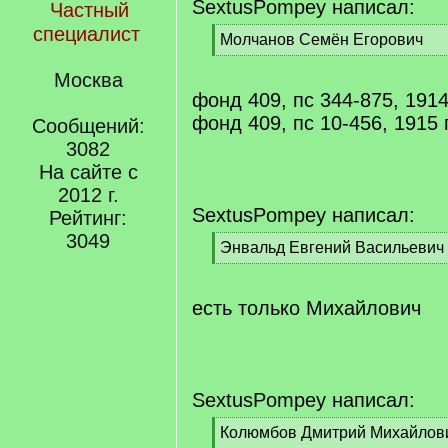
SextusPompey написал:
Частный
специалист
[
Молчанов Семён Егорович
q
[
]
/
Москва
q
фонд 409, пс 344-875, 1914
]
фонд 409, пс 10-456, 1915 
Сообщений:
3082
На сайте с
2012 г.
SextusPompey написал:
Рейтинг:
3049
[
Энвальд Евгений Васильевич
q
[
]
/
q
есть только Михайлович
]
SextusPompey написал:
[
Колюмбов Дмитрий Михайлов