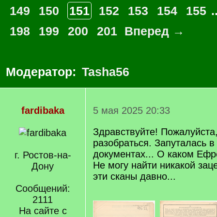
149
150
151
152
153
154
155
.
198
199
200
201
Вперед →
Модератор:
Tasha56
fardibaka
5 мая 2025 20:33
Здравствуйте! Пожалуйста
разобраться. Запуталась в
документах... О каком Ефр
г. Ростов-на-
Не могу найти никакой зац
Дону
эти сканы давно...
Сообщений:
2111
На сайте с