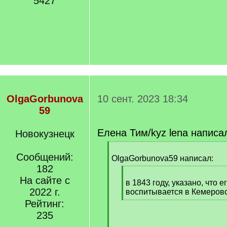
5427
OlgaGorbunova
10 сент. 2023 18:34
59
Елена Тим/kyz lena написа
Новокузнецк
[
Сообщений:
q
OlgaGorbunova59 написал:
]
182
[
На сайте с
q
в 1843 году, указано, что е
2022 г.
]
воспитывается в Кемеровс
[
Рейтинг:
/
235
q