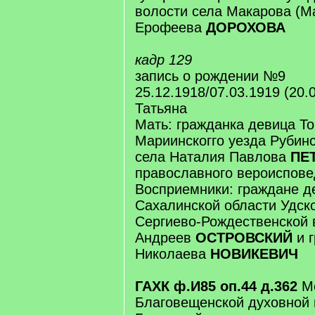
волости села Макарова (М
Ерофеева
ДОРОХОВА
кадр 129
запись о рождении №9
25.12.1918/07.03.1919 (20.
Татьяна
Мать: гражданка девица То
Мариинскогго уезда Рубинс
села Наталия Павлова
ПЕ
православного вероиспов
Восприемники: граждане д
Сахалинской области Удско
Сергиево-Рождественской 
Андреев
ОСТРОВСКИЙ
и г
Николаева
НОВИКЕВИЧ
ГАХК ф.И85 оп.44 д.362
Ме
Благовещенской духовной 