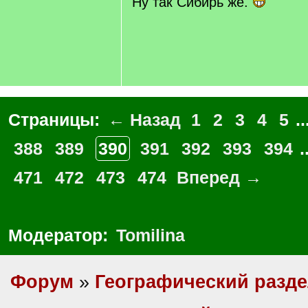
Ну так Сибирь же.
/
q
]
Страницы:
← Назад
1
2
3
4
5
..
388
389
390
391
392
393
394
.
471
472
473
474
Вперед →
Модератор:
Tomilina
Форум
»
Географический разд