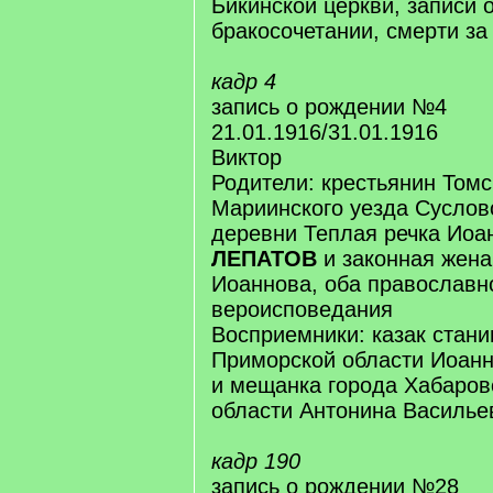
Бикинской церкви, записи 
бракосочетании, смерти за
кадр 4
запись о рождении №4
21.01.1916/31.01.1916
Виктор
Родители: крестьянин Томс
Мариинского уезда Суслов
деревни Теплая речка Иоа
ЛЕПАТОВ
и законная жена
Иоаннова, оба православн
вероисповедания
Восприемники: казак стан
Приморской области Иоан
и мещанка города Хабаров
области Антонина Василь
кадр 190
запись о рождении №28