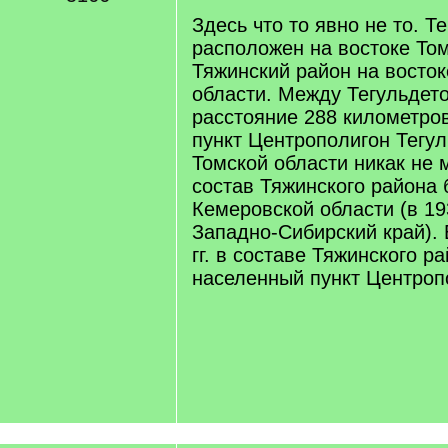
/
q
Здесь что то явно не то. Т
]
расположен на востоке Том
Тяжинский район на восто
области. Между Тегульдет
расстояние 288 километро
пункт Центрополигон Тегул
Томской области никак не 
состав Тяжинского района
Кемеровской области (в 193
Западно-Сибирский край). 
гг. в составе Тяжинского р
населенный пункт Центроп