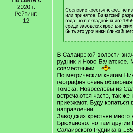
На сайте с
2020 г.
Сословие крестьянское., не и
Рейтинг:
или принятое. Бачатский разр
12
года, но в окладной книге 185
среди заводских крестьянских
быть это урочники ближайшего
[
/
q
В Салаирской волости зна
]
рудник и Ново-Бачатское. 
совместными...
По метрическим книгам Ни
география очень обширная-
Томска. Новоселовы из Са
встречаются часто, так же 
приезжают. Буду копаться 
направлении.
Заводских крестьян много 
Брюханово. но там другие
Салаирского Рудника в 185