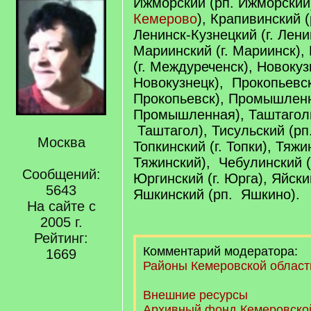
Ижморский (рп. Ижморский)
Кемерово
), Крапивинский 
Ленинск-Кузнецкий (г. Лени
Мариинский (г. Мариинск)
(г. Междуреченск), Новокузн
Новокузнецк), Прокопьевск
Прокопьевск), Промышленн
Промышленная), Таштаголь
Таштагол), Тисульский (рп.
Москва
Топкинский (г. Топки), Тяжи
Тяжинский), Чебулинский (
Сообщений:
Юргинский (г. Юрга), Яйский
5643
Яшкинский (рп. Яшкино).
На сайте с
2005 г.
Рейтинг:
Комментарий модератора:
1669
Районы Кемеровской област
Внешние ресурсы
Архивный фонд Кемеровско