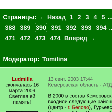
Страницы:
← Назад
1
2
3
4
5
..
388
389
390
391
392
393
394
.
471
472
473
474
Вперед →
Модератор:
Tomilina
Ludmilla
13 сент. 2003 17:44
скончалась 16
Кемеровская область - АТД
марта 2009
В 2000 в состав Кемеровск
Светлая ей
входили следующие райо
память!
(центр -
г. Белово
), Гурьевс