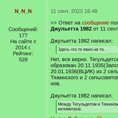
N_N_N
11 сент. 2023 18:48
>> Ответ на
сообщение
пол
Джульетта 1982
от 11 сент
Сообщений:
177
Джульетта 1982 написал:
На сайте с
2014 г.
[
Здесь что то явно не то.
Рейтинг:
q
[
Нет, все верно. Тегульдетс
]
528
/
q
образован 20.11.1935(Запс
]
20.01.1936(ВЦИК) из 2 сел
Тяжинского и 2 сельсовето
нов.
Джульетта 1982 написал:
[
Между Тегульдетом и Тяжином
q
километров.
]
[