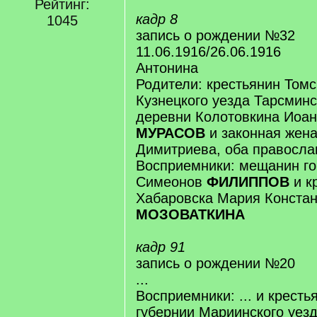
Рейтинг:
кадр 8
1045
запись о рождении №32
11.06.1916/26.06.1916
Антонина
Родители: крестьянин Томс
Кузнецкого уезда Тарсминс
деревни Колотовкина Иоа
МУРАСОВ
и законная жена
Димитриева, оба правосл
Восприемники: мещанин г
Симеонов
ФИЛИППОВ
и к
Хабаровска Мария Конста
МОЗОВАТКИНА
кадр 91
запись о рождении №20
...
Восприемники: ... и кресть
губернии Мариинского уезд