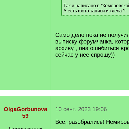
]
Так и написано в *Кемеровско
А есть фото записи из дела ?
[
/
q
]
Само дело пока не получи
выписку форумчанка, котор
архиву , она ошибиться вр
сейчас у нее спрошу))
OlgaGorbunova
10 сент. 2023 19:06
59
Все, разобрались! Немиров