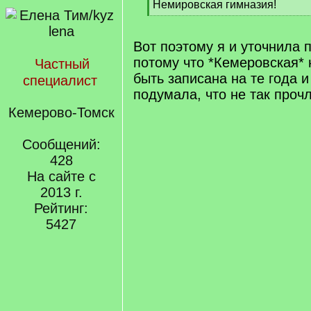
[
Немировская гимназия!
q
[
]
/
q
Вот поэтому я и уточнила 
]
потому что *Кемеровская* 
Частный
быть записана на те года и
специалист
подумала, что не так проч
Кемерово-Томск
Сообщений:
428
На сайте с
2013 г.
Рейтинг:
5427