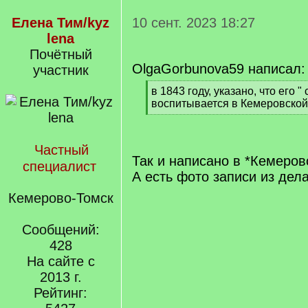
Елена Тим/kyz
10 сент. 2023 18:27
lena
Почётный
OlgaGorbunova59 написал:
участник
[
в 1843 году, указано, что его "
q
воспитывается в Кемеровской
]
[
/
q
Частный
]
Так и написано в *Кемеров
специалист
А есть фото записи из дела
Кемерово-Томск
Сообщений:
428
На сайте с
2013 г.
Рейтинг: