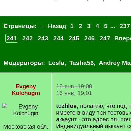
Страницы:
← Назад
1
2
3
4
5
...
237
241
242
243
244
245
246
247
Впер
Модераторы:
Lesla
,
Tasha56
,
Andrey Ma
Evgeny
16 янв. 19:00
Kolchugin
16 янв. 19:01
tuzhlov
, полагаю, что под
имеете в виду три тестовы
аккаунт - это адрес эл. по
Индивидуальный аккаунт с
Московская обл.