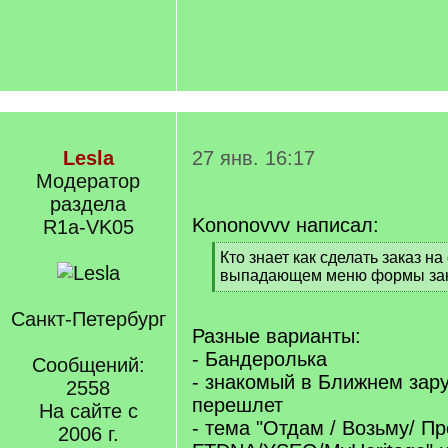
Lesla
27 янв. 16:17
Модератор
раздела
Kononovvv написал:
R1a-VK05
[
Кто знает как сделать заказ на
q
выпадающем меню формы зак
]
[
/
Санкт-Петербург
q
Разные варианты:
]
- Бандеролька
Сообщений:
- знакомый в Ближнем зар
2558
перешлет
На сайте с
- тема "Отдам / Возьму/ П
2006 г.