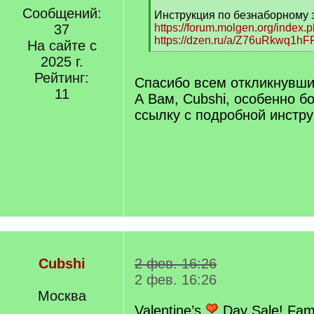
[
Сообщений:
q
Инструкция по безнаборному
]
37
https://forum.molgen.org/index.
https://dzen.ru/a/Z76uRkwq1hF
На сайте с
[
2025 г.
/
Рейтинг:
q
Спасибо всем откликнувши
]
11
А Вам, Cubshi, особенно б
ссылку с подробной инстр
Cubshi
2 фев. 16:26
2 фев. 16:26
Москва
Valentine’s
Day Sale! Fami