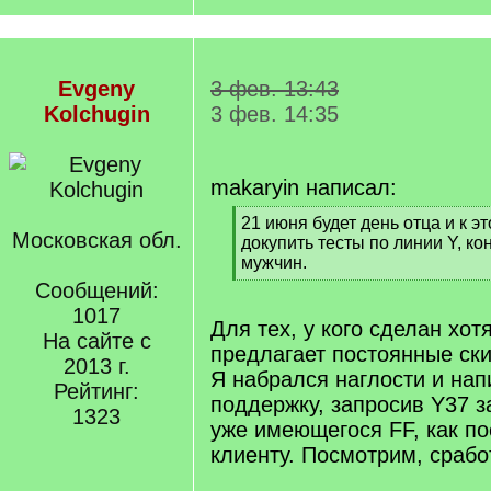
Evgeny
3 фев. 13:43
Kolchugin
3 фев. 14:35
makaryin написал:
[
21 июня будет день отца и к э
Московская обл.
q
докупить тесты по линии Y, ко
]
мужчин.
[
Сообщений:
/
1017
q
Для тех, у кого сделан хо
На сайте с
]
предлагает постоянные ски
2013 г.
Я набрался наглости и нап
Рейтинг:
поддержку, запросив Y37 з
1323
уже имеющегося FF, как п
клиенту. Посмотрим, срабо