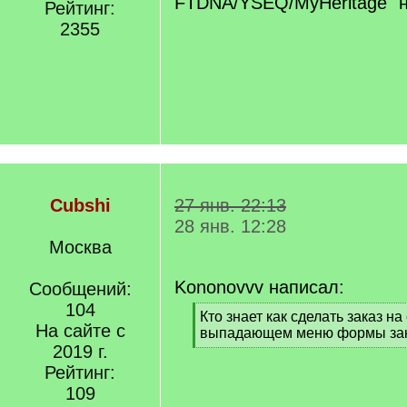
FTDNA/YSEQ/MyHeritage" 
Рейтинг:
2355
Cubshi
27 янв. 22:13
28 янв. 12:28
Москва
Kononovvv написал:
Сообщений:
104
[
Кто знает как сделать заказ на
На сайте с
q
выпадающем меню формы зак
]
2019 г.
[
/
Рейтинг:
q
109
]