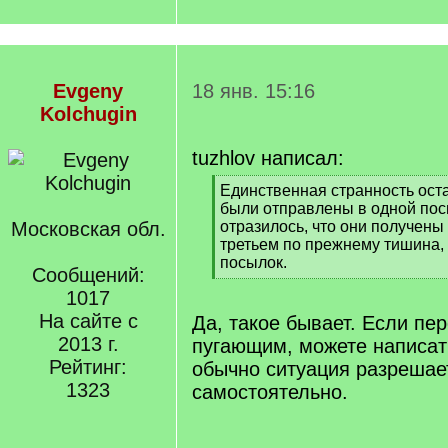
Evgeny
18 янв. 15:16
Kolchugin
tuzhlov написал:
[
Единственная странность оста
q
были отправлены в одной посы
]
Московская обл.
отразилось, что они получены
третьем по прежнему тишина,
посылок.
Сообщений:
[
1017
/
q
На сайте с
Да, такое бывает. Если пе
]
2013 г.
пугающим, можете написат
Рейтинг:
обычно ситуация разрешае
1323
самостоятельно.