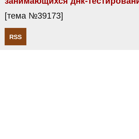
занимающихся днк-тестирован
[тема №39173]
RSS