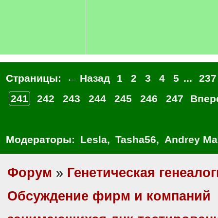
Страницы:
← Назад
1
2
3
4
5
...
237
241
242
243
244
245
246
247
Впер
Модераторы:
Lesla
,
Tasha56
,
Andrey Ma
Форум
»
Генетическая генеалог
Обсуждение фирм и компаний