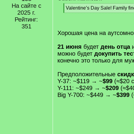
На сайте с
[
Valentine’s Day Sale! Family fi
2025 г.
q
[
]
Рейтинг:
/
q
351
]
Хорошая цена на аутсомног
21 июня
будет
день отца
и
можно будет
докупить тес
конечно это только для му
Предположительные
скид
Y-37: ~$119 → ~
$99
(≈$20 с
Y-111: ~$249 → ~
$209
(≈$40
Big Y-700: ~$449 → ~
$399
(