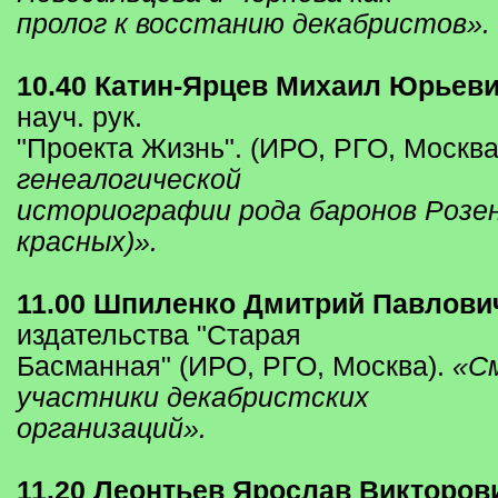
пролог к восстанию декабристов».
10.40 Катин-Ярцев Михаил Юрьев
науч. рук.
"Проекта Жизнь". (ИРО, РГО, Москва
генеалогической
историографии рода баронов Розен
красных)».
11.00 Шпиленко Дмитрий Павлови
издательства "Старая
Басманная" (ИРО, РГО, Москва).
«См
участники декабристских
организаций».
11.20 Леонтьев Ярослав Викторов