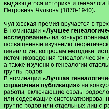
выдающегося историка и генеалога
Петровича Чулкова (1870-1940).
Чулковская премия вручается в тре
В номинации
«Лучшее генеалогиче
исследование»
на конкурс принима
посвященные изучению теоретическ
генеалогии, вопросам методики, ист
источниковедения генеалогических 
а также изучению генеалогии отдель
группы родов.
В номинации
«Лучшая генеалогиче
справочная публикация»
на конку
работы, включающие своды родосл
или содержащие систематизированн
группе родов или отдельных лиц с 