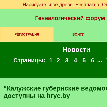
Нарисуйте свое древо. Бесплатно. О
Генеалогический форум
РЕГИСТРАЦИЯ
ВОЙТИ
Новости
Страницы:
1
2
3
4
5
6
...
"Калужские губернские ведомости" стали
доступны на hryc.by