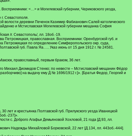
цкая».
. Восприемники: <…> и Могилевскай губернии, Чериковского уезда,
е г. Севастополя.
кой волости деревни Печенок Казимир Фабианович Салей католического
 Найденко и Мстиславская Могилевской губернии мещанка София
ская /г. Севастополь/, лл. 18об.-19.
ва Петрожицкая, православная. Восприемники: Оренбургской губ. и
дра Петрожицкая по определению Симферопольского окр. суда,
олтавской губ. Павла Яа….. Указ июнь от 15 дня 1912 г. № 24581.
Максюк, православный, первым браком, 36 лет.
го Михаил Диомидов Стенко; по невесте – Мстиславский мещанин Фёдор
зборчиво] на выдачу ему Д № 1696/1912 г.]». [Братья Федор, Георгий и
 30 лет и крестьянка Полтавской губ. Прилукского уезда Иваницкой
об.-237]».
ости с. Доброго Агафьи Демьяновой Хохловой, 21 года [Д.93, лл.
чкович Надежды Михайловой Борковской, 22 лет [Д.134, лл. 443об.-444].