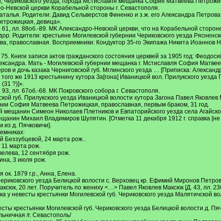
, Чериковского уезда, города Мстиславпя мещанка София Матвеева Петрожи
дро-Невской церкви Корабельной стороны г. Севастополя.
аталья. Родители: Давид Сельверстов Финенко и з.ж. его Александра Петрова
етрожицкая, девица».
 Д. 61, лл. 88об.-89. МК Александро-Невской церкви, что на Корабельной сторон
дор. Родители: крестьяне Могилевской губернии Чериковского уезда Рясненс
ова, православная. Восприемники: Кондуктор 35-го Экипажа Никита Иоаннов
 Д. 75. Книги записи актов гражданского состояния церквей за 1905 год: Феодосий
ександра. Мать - Могилевской губернии мещанка г. Мстиславля София Матвее
ов и дочь казака Черниговской губ. Мглинского уезда … [Приписка: Алексан
 того же 1913 крестьянину хутора За[гона] Иваницкой вол. Прилукского уезда П
(31 ?)]».
Д. 93, лл. 67об.-68. МК Покровского собора г. Севастополя.
ской губ. Прилукского уезда Иваницкой волости хутора Загона Павел Яковлев 
ии София Матвеева Петрожицкая, православная, первым браком, 31 год.
й мещанин Симеон Николаев Плетников и Евпаторийского уезда села Агайско
анин Михаил Владимиров Шулятин. [Отметка 11 декабря 1912 г. справка [не ра
из д. Пячковичи].
емниках:
й Беззубцевой, 24 марта рож..
 11 марта рож.
елева, 12 сентября рож.
ина, 3 июля рож.
 ок. 1879 г.р., Анна, Елена.
Чериковского уезда Белицкой волости с. Верховец кр. Ефимий Миронов Петров,
сюк, 20 лет. Поручитель по жениху <…> Павел Яковлев Максюк [Д. 43, лл. 236
ка у невесты крестьянки Могилевской губ. Чериковского уезда Малятичской вол
есты крестьянки Могилевской губ. Чериковского уезда Белицкой волости д. Пя
льничная /г. Севастополь/