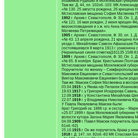
Иоакимов Рудяшко и Могилевскай губернии
Там же: Д. 44, лл. 102об.-103. МК Алексан
«№ 130. 25 августа рождена, 26 крещена Н
Мстиславская мещанка София Матвеева П
1902
г. Архив г. Севастополя, Ф. 30, Оп. 1,
«№ 121. 16 мая рожден, 2 июня крещен Фё
вероисповедания и з.ж. его Анна Никодим
Матвеева Петрежицкая».
1905
г. Архив г. Севастополя, Ф. 30, оп. 1,
«№ 43. 13 апреля рождена, 21 крещена Ал
уезда с. Михайловки Самсон Афанасьев Пер
состоявшемуся 8 марта 1913 г. узаконена с
[Чернильная синяя отметка]161135 15/III 81 
1909
г. Архив г. Севастополя, Ф. 30, Оп. 1, 
«№ 65. 8 ноября. Брак. Крестьянин Полтав
Мстиславская мещанка Могилевской губерн
Поручители: по жениху – Симферопольски
Максимов Евцихевич и Севастопольский мещ
Виктор Максимовичи Евцихевич были родом 
Там же: Максюк София Матвеевна в воспри
03.04.
1915
г. у Якова н/р Пелагеи Иоанново
19.03.
1917
г. у Григория Исидорова Савачь,
12.09.
1918
г. у Константина Михайлова Шев
22.07.
1919
г. у Владимира Николаевича Юд
У Павла Яковлевича Максюк были:
брат Григорий ок. 1886 г.р. и сестры – Мария
«25.07.1899 г. брак Могилевской губернии 
волости хутора Загона Мария Яковлевна Мак
04.09.
1909
г. Павел Максюк поручитель бра
61об.-62].
25.10.
1915
г. Он же поручитель брака у нев
1918
г. Д. 147, лл. 82об.-83 МК Спасская Бо