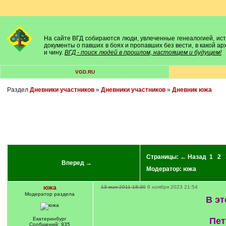
На сайте ВГД собираются люди, увлеченные генеалогией, исто
документы о павших в боях и пропавших без вести, в какой а
и чину.
ВГД - поиск людей в прошлом, настоящем и будущем!
VGD.RU
Раздел
Дневники участников
»
Дневники участников
»
Дневник южа
Страницы:
← Назад
1
2
Вперед →
Модератор:
южа
южа
13 мая 2011 18:30
8 ноября 2023 21:54
Модератор раздела
В эт
Екатеринбург
Пет
Сообщений: 935