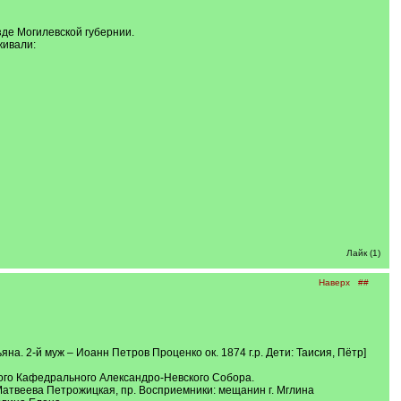
зде Могилевской губернии.
живали:
Лайк (1)
Наверх
##
яна. 2-й муж – Иоанн Петров Проценко ок. 1874 г.р. Дети: Таисия, Пётр]
ского Кафедрального Александро-Невского Собора.
 Матвеева Петрожицкая, пр. Восприемники: мещанин г. Мглина