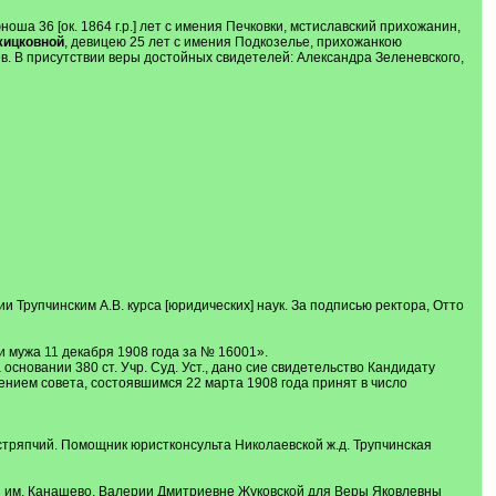
ша 36 [ок. 1864 г.р.] лет с имения Печковки, мстиславский прихожанин,
жицковной
, девицею 25 лет с имения Подкозелье, прихожанкою
ов. В присутствии веры достойных свидетелей: Александра Зеленевского,
 Трупчинским А.В. курса [юридических] наук. За подписью ректора, Отто
 мужа 11 декабря 1908 года за № 16001».
сновании 380 ст. Учр. Суд. Уст., дано сие свидетельство Кандидату
ением совета, состоявшимся 22 марта 1908 года принят в число
тряпчий. Помощник юристконсульта Николаевской ж.д. Трупчинская
сы им. Канашево, Валерии Дмитриевне Жуковской для Веры Яковлевны