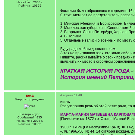
На сайте с 2008 г.
Рейтинг: 10365
Фамилия была образована в середине 16 в
С течением лет её представители расселил
1. Минская губерния: в Борисовском, Виле
2. Могилевская губерния: в Сенненском, Ч
3. В городах: Санкт-Петербург, Херсон, Яр
4. В Польше.
5. Отдельные записи о военных, по месту 
Буду рада любым дополнениям.
А так же приглашаю всех, кто когда либо 
Пишите, рассказывайте о своих предках - 
выяснить их место в огромном родословно
КРАТКАЯ ИСТОРИЯ РОДА
- 
История имений Петриги, 
южа
4 апреля 11:48
Модератор раздела
июль
Раз уж пошла речь об этой ветке рода, то
Екатеринбург
МАРФА-МАРИЯ МАТВЕЕВНА КАРПОВА/П
Сообщений: 935
[Пячковичи ок. 1872 г.р. Отец – Матвей Ефи
На сайте с 2008 г.
Рейтинг: 10365
1900
г., ГАРК (ГА Республики Крым). Ф. 14
«Лл. 49об.-50. № 44. 14 октября рожден, 