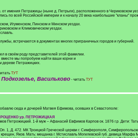
. от имения Петражицы (ныне д. Петрыги), расположенного в Чериковском уе
ись по всей Российской империи и к началу 20 века наибольшие "кланы" про
йском, Игуменском, Пинском и Минском уездах.
ериковском и Климовическом уездах.
ославль.
службы, встречаются в документах многих приграничных городов и губерний.
имел в своём роду представителей этой фамилии.
и вместе мы попробуем найти ваши корни и
м дереве Петражицких.
читать
ТУТ
Подкозелье, Васильково
- читать
ТУТ
 добавлю сюда и дочерей Матвея Ефимова, осевших в Севастополе:
РОЦЕНКО ур. ПЕТРОЖИЦКАЯ
мов Петрожицкий. 1-й муж – Афанасий Евфимов Карпов ок. 1876 г.р. Дети: Тать
2, Оп. 1, Д. 472. МК Троицкой Греческой церкви г. Симферополя, Симферополь
24 крещен, Яков. Мать: мещанка г. Мстиславль Могилевской губ. девица Марфа