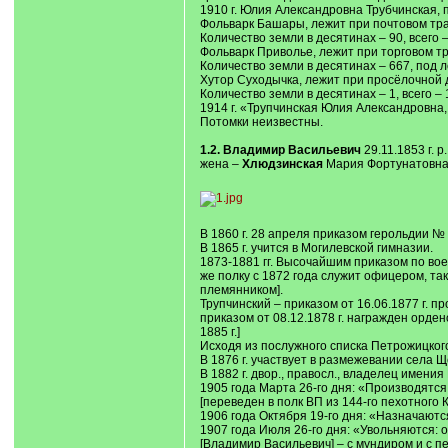
1910 г. Юлия Александровна Трубчинская, 
Фольварк Башары, лежит при почтовом тра
Количество земли в десятинах – 90, всего –
Фольварк Приволье, лежит при торговом тр
Количество земли в десятинах – 667, под ле
Хутор Суходычка, лежит при просёлочной д
Количество земли в десятинах – 1, всего – 
1914 г. «Трупчинская Юлия Александровна,
Потомки неизвестны.
1.2. Владимир Васильевич
29.11.1853 г. р.
жена –
Хлюдзинская
Мария Фортунатовна, ок
В 1860 г. 28 апреля приказом герольдии № 
В 1865 г. учится в Могилевской гимназии.
1873-1881 гг. Высочайшим приказом по вое
же полку с 1872 года служит офицером, т
племянником].
Трупчинский – приказом от 16.06.1877 г. п
приказом от 08.12.1878 г. награжден орде
1885 г.]
Исходя из послужного списка Петрожицко
В 1876 г. участвует в размежевании села 
В 1882 г. двор., правосл., владелец имения
1905 года Марта 26-го дня: «Производятся: 
[переведен в полк ВП из 144-го пехотного К
1906 года Октября 19-го дня: «Назначаются:
1907 года Июля 26-го дня: «Увольняются: о
[Владимир Васильевич] – с мундиром и с п