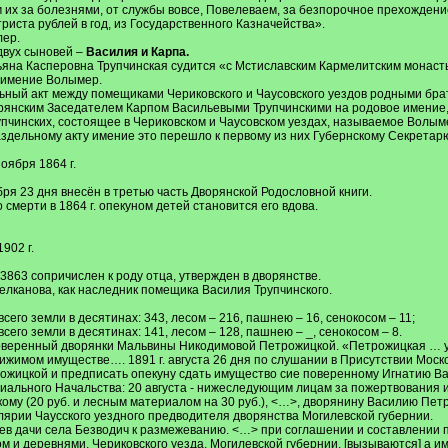
их за болезнями, от службы вовсе, Повелеваем, за безпорочное прехождение
риста рублей в год, из Государственного Казначейства».
лер.
 двух сыновей –
Василия и Карпа.
ьяна Касперовна Трупчинская судится «с Мстиславским Кармелитским монасты
 имение Волымер.
ельный акт между помещиками Чериковского и Чаусовского уездов родными б
рянским Заседателем Карпом Васильевыми Трупчинскими на родовое имение,
пчинских, состоящее в Чериковском и Чаусовском уездах, называемое Волымер
раздельному акту имение это перешло к первому из них Губернскому Секрета
 ноября 1864 г.
я 23 дня внесён в третью часть Дворянской Родословной книги.
 смерти в 1864 г. опекуном детей становится его вдова.
1902 г.
3863 сопричислен к роду отца, утвержден в дворянстве.
Щелканова, как наследник помещика Василия Трупчинского.
всего земли в десятинах: 343, лесом – 216, пашнею – 16, сенокосом – 11;
всего земли в десятинах: 141, лесом – 128, пашнею – _, сенокосом – 8.
 поверенный дворянки Мальвины Никодимовой Петрожицкой. «Петрожицкая … у
вижимом имуществе…. 1891 г. августа 26 дня по слушании в Присутствии Моск
рожицкой и предписать опекуну сдать имущество сие поверенному Игнатию Ва
иального Начальства: 20 августа - нижеследующим лицам за пожертвования их
ому (20 руб. и лесным материалом на 30 руб.), <…>, дворянину Василию Пет
целярии Чаусского уездного предводителя дворянства Могилевской губернии.
цев дачи села Безводич к размежеванию. <…> при соглашении и составлении 
м и деревнями, Чериковского уезда, Могилевской губернии, [вызываются] а и