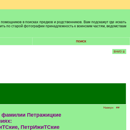
 помощников в поисках предков и родственников. Вам подскажут где искать
лить по старой фотографии принадлежность к воинским частям, ведомствам
ПОИСК
ВНИЗ ⇊
Наверх
##
ся фамилии Петражицкие
ниях:
иТСкие, ПетрИжиТСкие