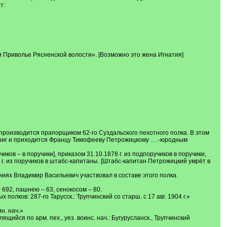
т:
и Приволье Рясненской волости». [Возможно это жена Игнатия]
 производится прапорщиком 62-го Суздальского пехотного полка. В этом
етриг и приходится Францу Тимофееву Петрожицкому ….-юродным
ков – в поручики], приказом 31.10.1878 г. из подпоручиков в поручики,
 г. из поручиков в штабс-капитаны. [Штабс-капитан Петрожицкий умрёт в
ениях Владимир Васильевич участвовал в составе этого полка.
– 692, пашнею – 63, сенокосом – 80.
олков: 287-го Тарусск.: Трупчинский со старш. с 17 авг. 1904 г.»
н. нач.»
ийся по арм. пеx., yез. воинс. нач.: Бугурусланск., Трупчинский