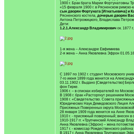
1900 г. Брак брата Марии Фортунатовны Тр
«15 февраля 1900 г. в Рясненском римско-
сын дворян Фортуната [Игнатьевича] и 
Рясненского костела,
дочерью дворян Вас
Антона Петрожицкого, Владислава Петрожи
Дети:
1.2.1.Александр Владимирович
ок. 1877 г.
1-я жена – Александре Евфимиева
2-я жена – Анна Яковлевна Эфрон 01.05.1883
С 1897 по 1902 г. студент Московского уни
7-го июня 1899 года женится на Александ
03.11.1902 г. Выдано [Свидетельство] Бер
фон Гирке.
1906 г. – в списках избирателей по Московс
В 1908 г. брак «Расторгнут решением Моск
1908 г. «Свидетельство. Совета присяжных 
Юридических Наук Демидовского Лицея Але
Присяжных Поверенных округа Московско
28 января 1909 года женится на Анне Яко
1910 г. - присяжный поверенный; внесен в
1910-1917 гг. «Трупчинский Александр Вл
Анна Яковлевна (Эфрон) – жена потомстве
1917 г. - комиссар Рождественского района
В 1917 г. Анна Яковлевна Трупчинская-Эф