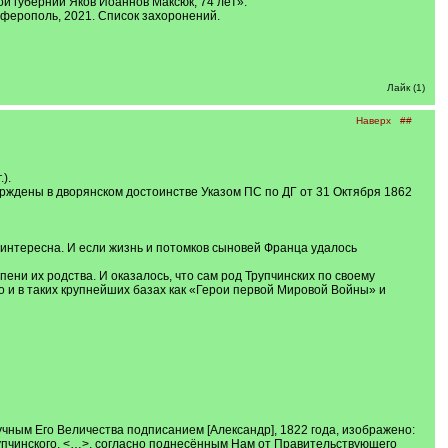
й губернии Яков Иоаннов Максюк, 74 лет».
имферополь, 2021. Список захоронений.
Лайк (1)
Наверх
##
).
 утверждены в дворянском достоинстве Указом ПС по ДГ от 31 Октября 1862
 интересна. И если жизнь и потомков сыновей Франца удалось
ени их родства. И оказалось, что сам род Трупчинских по своему
что и в таких крупнейших базах как «Герои первой Мировой Войны» и
чным Его Величества подписанием [Александр], 1822 года, изображено:
рупчинского, <…>, согласно поднесённым Нам от Правительствующего