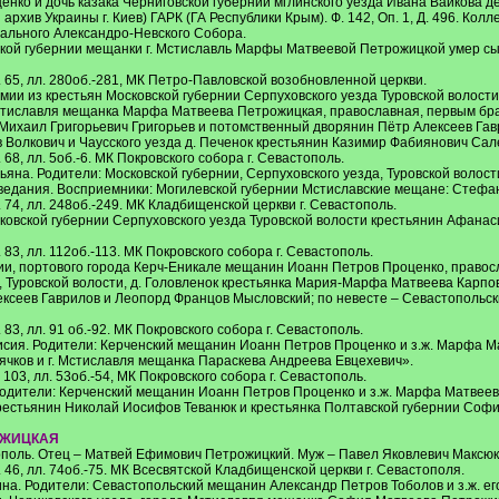
нко и дочь казака Черниговской губернии мглинского уезда Ивана Вайкова д
рхив Украины г. Киев) ГАРК (ГА Республики Крым). Ф. 142, Оп. 1, Д. 496. Колл
льного Александро-Невского Собора.
ской губернии мещанки г. Мстиславль Марфы Матвеевой Петрожицкой умер сын
 Д. 65, лл. 280об.-281, МК Петро-Павловской возобновленной церкви.
рмии из крестьян Московской губернии Серпуховского уезда Туровской воло
 Мстиславля мещанка Марфа Матвеева Петрожицкая, православная, первым брак
Михаил Григорьевич Григорьев и потомственный дворянин Пётр Алексеев Гавр
 Волкович и Чаусского уезда д. Печенок крестьянин Казимир Фабиянович Сал
Д. 68, лл. 5об.-6. МК Покровского собора г. Севастополь.
ьяна. Родители: Московской губернии, Серпуховского уезда, Туровской волос
ведания. Восприемники: Могилевской губернии Мстиславские мещане: Стефан
 Д. 74, лл. 248об.-249. МК Кладбищенской церкви г. Севастополь.
сковской губернии Серпуховского уезда Туровской волости крестьянин Афанас
Д. 83, лл. 112об.-113. МК Покровского собора г. Севастополь.
нии, портового города Керч-Еникале мещанин Иоанн Петров Проценко, правосл
, Туровской волости, д. Головленок крестьянка Мария-Марфа Матвеева Карпова
ексеев Гаврилов и Леопорд Францов Мысловский; по невесте – Севастопольс
Д. 83, лл. 91 об.-92. МК Покровского собора г. Севастополь.
исия. Родители: Керченский мещанин Иоанн Петров Проценко и з.ж. Марфа М
ячков и г. Мстиславля мещанка Параскева Андреева Евцехевич».
Д. 103, лл. 53об.-54, МК Покровского собора г. Севастополь.
Родители: Керченский мещанин Иоанн Петров Проценко и з.ж. Марфа Матвеев
крестьянин Николай Иосифов Теванюк и крестьянка Полтавской губернии Соф
ОЖИЦКАЯ
стополь. Отец – Матвей Ефимович Петрожицкий. Муж – Павел Яковлевич Максюк о
 Д. 46, лл. 74об.-75. МК Всесвятской Кладбищенской церкви г. Севастополя.
на. Родители: Севастопольский мещанин Александр Петров Тоболов и з.ж. е