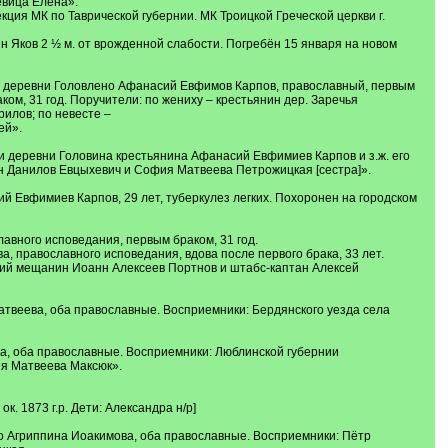
евица Елена».
екция МК по Таврической губернии. МК Троицкой Греческой церкви г.
 Яков 2 ½ м. от врожденной слабости. Погребён 15 января на новом
сти деревни Головлено Афанасий Евфимов Карпов, православный, первым
ом, 31 год. Поручители: по жениху – крестьянин дер. Заречья
илов; по невесте –
ей».
ти деревни Головина крестьянина Афанасий Евфимиев Карпов и з.ж. его
 Данилов Евцыхевич и София Матвеева Петрожицкая [сестра]».
ий Евфимиев Карпов, 29 лет, туберкулез легких. Похоронен на городском
авного исповедания, первым браком, 31 год.
, православного исповедания, вдова после первого брака, 33 лет.
кий мещанин Иоанн Алексеев Портнов и штабс-каптан Алексей
атвеева, оба православные. Восприемники: Бердянского уезда села
а, оба православные. Восприемники: Люблинской губернии
ия Матвеева Максюк».
к. 1873 г.р. Дети: Александра н/р]
го Агриппина Иоакимова, оба православные. Восприемники: Пётр