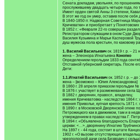
Сената докладам, увольняя, по прошениям 
прослужившему двадцать четыре года, по т
Имеет орден святой Анны 3 степени, Кава
В этот же год он умер, оставив после себя
В 1840-1850 гг. Надворная Советница Мар
Кричеватки» и приобретает у Понятовских
В 1852 г.: «Февраля 22-го совершен разд
Регистратором служащим в оном Суде Дво
Василия Кузьмина и Марьи Касперовой Тру
душ мужеска пола крестьян, по каковому 
1. Василий Васильевич
ок. 1819 г. р. – 21
жена – Элеонора Игнатьевна
Конопко
Определением герольдии 1833 года сентябр
Отставной губернский секретарь. После его
Дети:
1.1.Игнатий Васильевич
ок. 1852 г. р. – до 
жена – [возможно – Юлия Александровна]
В 1860 г. 28 апреля приказом герольдии № 
В 1876 г. участвует в размежевании села 
В 1882 г. дворянин, правосл., владелец:
имения Кричеватовка - наследство 1864 г.: 
имения Приволье, купчая крепость 1871 г.: 
В 1890 г. в Московской Дворянской опеке
Петрожицкого как в движимом, там и в нед
утверждением в правах наследства Г. Пет
В 1894 г. «Объявлена благодарность Епарх
церкви: <…>, дворянину Игнатию Трубчинск
На 1897 г. - 44 года, состоит в штате Кан
1902 г. «О вызове отсутствующих владель
чрезполосной дачи села Безводич с сельцо