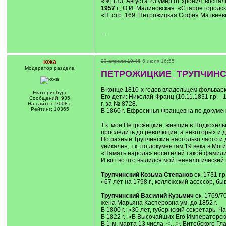
«№ 133. Августа 23 умер от хронич. воспа
1957
г., О.И. Малиновская. «Старое городс
«П. стр. 169. Петрожицкая София Матвеевна 
---
южа
23 апреля 19:46
6 июля 16:55
Модератор раздела
ПЕТРОЖИЦКИЕ_ТРУПЧИНС
В конце 1810-х годов владельцем фольварк
Екатеринбург
Его дети: Николай-Франц (10.11.1831 г.р. -
Сообщений: 935
г. за № 8728.
На сайте с 2008 г.
Рейтинг: 10365
В 1860 г. Ефросинья Францевна по докуме
Т.к. мои Петрожицкие, жившие в Подкозель
проследить до революции, а некоторых и до
Но разные Трупчинские настолько часто и 
уникален, т.к. по документам 19 века в Мо
«Память народа» носителей такой фамилии
И вот во что вылился мой генеалогический 
Трупчинский Козьма Степанов
ок. 1731 г.р
«67 лет на 1798 г., коллежский асессор, 
Трупчинский Василий Кузьмич
ок. 1769/70 
жена Марьяна Касперовна ум. до 1852 г.
В 1800 г.: «30 лет, губернский секретарь, 
В 1822 г.: «В Высочайших Его Императорск
В 1-м, марта 13 числа. <…>, Витебского 