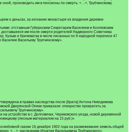
 оной, производить им в пенсионы по смерть: <…>, Трубчинскому,
рем о деньгах, за изгнание монастыря из владения деревни
ратьями: отставным Губернским Секретарем Василием и Коллежским
 доставшееся им после смерти родителей Надворного Советника
, Кузьки и Кричеватка в числе писанных по 9 народной переписи 47
рю Василию Васильеву Трупчинскому».
тверждена в правах наследства после [брата] Антона Никодимова
овской Дворянской Опеки приказали: опекунство прекратить за
сильевичу Трупчинскому».
 на устройство в c. Долговичах, Чериковского уезда, новой деревянной
рожицкому (лесным материалом на 15 руб.)»
полюбовной сказки 16 декабря 1902 года на размежевание земель общей
менно: <…>, наследники Игнатия Васильевича Трубчинского».