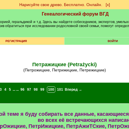
Нарисуйте свое древо. Бесплатно. Онлайн.
[х]
Генеалогический форум ВГД
рией, геральдикой и т.д. Здесь вы найдете собеседников, экспертов, умелых
рхив обратиться при исследовании родословной своей семьи, помогут опреде
РЕГИСТРАЦИЯ
ВОЙТИ
Петражицкие (Petrażycki)
(Петрожицкие, Петрижицкие, Петрежицкие)
3
4
5
... ...
96
97
98
99
100
101
Вперед →
ой теме я буду собирать все данные, касающие
во всех её встречающихся написа
рОжицкие, ПетрИжицкие, ПетрАжиТСкие, ПетрОж