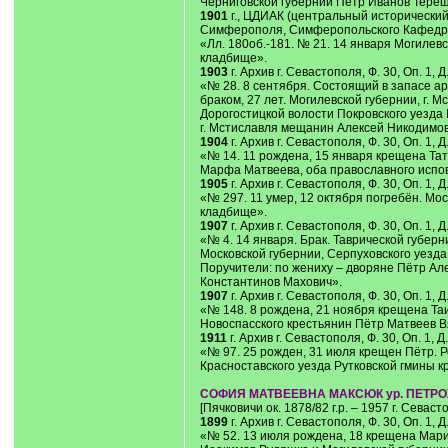
Черниговской губернии Пётр Иванов Тереще
1901
г., ЦДИАК (центральный исторический а
Симферополя, Симферопольского Кафедра
«Лл. 180об.-181. № 21. 14 января Могилев
кладбище».
1903
г. Архив г. Севастополя, Ф. 30, Оп. 1,
«№ 28. 8 сентября. Состоящий в запасе а
браком, 27 лет. Могилевской губернии, г.
Дорогостицкой волости Покровского уезда 
г. Мстиславля мещанин Алексей Никодимов
1904
г. Архив г. Севастополя, Ф. 30, Оп. 1, 
«№ 14. 11 рождена, 15 января крещена Тат
Марфа Матвеева, оба православного испо
1905
г. Архив г. Севастополя, Ф. 30, Оп. 1,
«№ 297. 11 умер, 12 октября погребён. Мо
кладбище».
1907
г. Архив г. Севастополя, Ф. 30, Оп. 1, 
«№ 4. 14 января. Брак. Таврической губер
Московской губернии, Серпуховского уезда
Поручители: по жениху – дворяне Пётр Ал
Константинов Махович».
1907
г. Архив г. Севастополя, Ф. 30, Оп. 1, 
«№ 148. 8 рождена, 21 ноября крещена Та
Новоспасского крестьянин Пётр Матвеев В
1911
г. Архив г. Севастополя, Ф. 30, Оп. 1, 
«№ 97. 25 рожден, 31 июля крещен Пётр. 
Красноставского уезда Рутковской гмины 
СОФИЯ МАТВЕЕВНА МАКСЮК ур. ПЕТР
[Пячковичи ок. 1878/82 г.р. – 1957 г. Сева
1899
г. Архив г. Севастополя, Ф. 30, Оп. 1,
«№ 52. 13 июля рождена, 18 крещена Мари