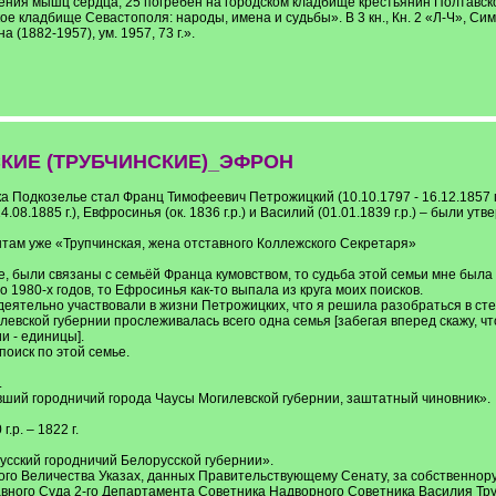
ления мышц сердца, 25 погребен на городском кладбище крестьянин Полтавско
кое кладбище Севастополя: народы, имена и судьбы». В 3 кн., Кн. 2 «Л-Ч», С
(1882-1957), ум. 1957, 73 г.».
КИЕ (ТРУБЧИНСКИЕ)_ЭФРОН
а Подкозелье стал Франц Тимофеевич Петрожицкий (10.10.1797 - 16.12.1857 г.
 14.08.1885 г.), Евфросинья (ок. 1836 г.р.) и Василий (01.01.1839 г.р.) – были
нтам уже «Трупчинская, жена отставного Коллежского Секретаря»
е, были связаны с семьёй Франца кумовством, то судьба этой семьи мне была
 1980-х годов, то Ефросинья как-то выпала из круга моих поисков.
деятельно участвовали в жизни Петрожицких, что я решила разобраться в степ
гилевской губернии прослеживалась всего одна семья [забегая вперед скажу, 
 - единицы].
поиск по этой семье.
.
бывший городничий города Чаусы Могилевской губернии, заштатный чиновник».
г.р. – 1822 г.
Чаусский городничий Белорусской губернии».
ого Величества Указах, данных Правительствующему Сенату, за собственнору
Главного Суда 2-го Департамента Советника Надворного Советника Василия Т