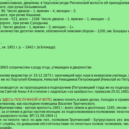
православная, дворянка: в Чаусском уезде Рясненской волости ей принадлежа
кте, при ручье Безыменный.
 90. Число дворов – 1, мужчин – 4, женщин – 3.
акте, при речке Кашанке.
сом – 521, всего – 1188. Число дворов – 1, мужчин – 1, женщин – 2.
ороге , при речке Суходычка.
1. Число дворов – 1, мужчин – 3, женщин – 1».
 количество десятин земли, обложенной земским сбором – 1200, им. Бошары 
 -
. 1851 г. р. – 1942 г. (в Блокаду).
3863 сопричислен к роду отца, утвержден в дворянстве.
нному ведомству от 19.12.1873 г. окончивший курс наук в юнкерском училище,
ак же из Портупей Юнкеров, Николай Никодимов Петрожицкий [Николай из П
роизводится: из прапорщиков в подпоручики [Петрожицкий тогда же из подпоручи
ном Святой Анны 4-й степени с надписью «за храбрость»; приказом 25.01.1881
го
ЗДЕСЬ ПОСЛУЖНОЙ И ФОТО
, можно понять в каких делах, походах и сраж
Щелканова, как наследник помещика Василия Трупчинского.
 Кричеватовка - купчая крепость 1881 г.: всего земли в десятинах: 1185, лесом 
за отличие в делах против японцев: из подполковников в полковники: пехотных п
аширского полка. ВП 21.09.1904 г.]
 по пехоте: числ. по арм. пех., полковник Трупчинский – Бугурусланск. уез. вои
т службы, по домашним обстоятельствам: по пеxотных полков: полковник, числящ
енсией».