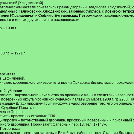
упчинской [Хлюдзинской]
католическом костеле сочетались браком дворянин Владислав Хлюдзинский, юно
Каролины с Галиновских Хлюдзинских,
законных супругов, с
Иовитою Петро
илия [Францевича] и Софии с Бугушевских Петрожицких
, законных супруг
цкого и многих других при сем находящихся».
р – 1938 г.
 г.р. – 1971 г.
верситета.
ре Евфимиевой.
линского королевского университета имени Фридриха Вильгельма о прохождении
кой губернии.
овского Епархиального начальства по прошению жены в следствии неверности
поверенных округа Московской судебной палаты 29 марта 1908 г. № 2288. На о
ксандру Владимировичу Трупчинскому, в удостоверение того, что он определ
й Судебной Палаты».
влевне Эфрон.
 список присяжных стряпчих СПб.
адимирович – потомственный дворянин, присяжный поверенный и присяжный с
нного дворянина. Проживают: Саперный пер. 13, тел. 17147».
 Петрограда.
рон посылает почтовую карточку в Витебскую губернию, поч. Станция Долыс