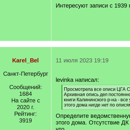
Интересуют записи с 1939 
Karel_Bel
11 июля 2023 19:19
Санкт-Петербург
levinka написал:
Сообщений:
[
Просмотрела все описи ЦГА СП
1684
q
Архивная опись дел постоянн
]
На сайте с
книги Калининского р-на - все
этого дома нигде нет по опися
2020 г.
[
Рейтинг:
Определите ведомственну
/
3919
q
этого дома. Отсутствие ДК
]
что