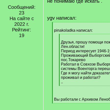
не понимаю где искать .
Сообщений:
23
ygv написал:
На сайте с
2022 г.
[
Рейтинг:
q
pinakoladka написал:
]
19
[
q
Друзья, прошу помощи по
]
Лен.области!
Период интересует 1946-1
Проживающий Выборгский 
пос.Токарево
Работал в Совхозе Выборгс
системы Военторга переш
Где я могу найти доказател
проживал и работал?
..
[
/
q
Вы работали с Архивом Леноб
]
[
/