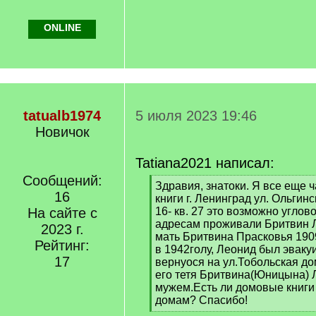
ONLINE
tatualb1974
5 июля 2023 19:46
Новичок
Tatiana2021 написал:
Сообщений:
[
Здравия, знатоки. Я все еще 
16
q
книги г. Ленинград ул. Ольгин
]
На сайте с
16- кв. 27 это возможно углов
адресам проживали Бритвин Л
2023 г.
мать Бритвина Прасковья 190
Рейтинг:
в 1942голу, Леонид был эвакуи
17
вернуося на ул.Тобольская дом
его тетя Бритвина(Юницына) 
мужем.Есть ли домовые книги
домам? Спасибо!
[