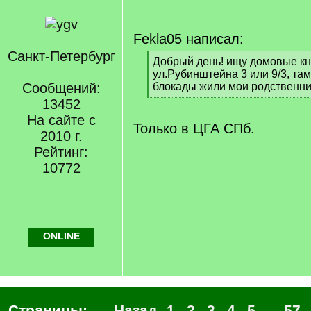
Fekla05 написал:
Санкт-Петербург
[
Добрый день! ищу домовые кн
q
ул.Рубинштейна 3 или 9/3, та
]
Сообщений:
блокады жили мои родственни
[
13452
/
На сайте с
q
Только в ЦГА СПб.
2010 г.
]
Рейтинг:
10772
ONLINE
Страницы:
← Назад
1
2
3
4
5
...
57