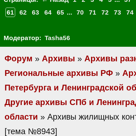
61
62
63
64
65
...
70
71
72
73
74
Модератор:
Tasha56
Форум
»
Архивы
»
Архивы раз
Региональные архивы РФ
»
Ар
Петербурга и Ленинградской о
Другие архивы СПб и Ленингра
области
» Архивы жилищных кон
[тема №8943]