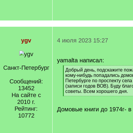
ygv
4 июля 2023 15:27
yamalta написал:
Санкт-Петербург
[
Добрый день, подскажите пож
q
кому-нибудь попадались домов
]
Сообщений:
Петербурге по проспекту села
(записи годов ВОВ). Буду бла
13452
советы. Всем хорошего дня.
На сайте с
[
2010 г.
/
q
Рейтинг:
Домовые книги до 1974г- в
]
10772