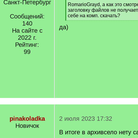
Санкт-Петербург
[
RomarioGrayd, а как это смотр
q
заголовку файлов не получает
]
Сообщений:
себе на комп. скачать?
[
140
да)
/
На сайте с
q
2022 г.
]
Рейтинг:
99
pinakoladka
2 июля 2023 17:32
Новичок
В итоге в архивсело нету с