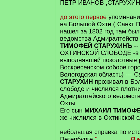
ПЕТР ИВАНОВ ,СТАРУХИНЪ
до этого первое
упоминан
на Большой Охте ( Санкт Пе
нашел за 1802 год там был
ведомства Адмиралтейств 
ТИМОФЕЙ СТАРУХИНЪ
-
ОХТИНСКОЙ СЛОБОДЕ -в 1
выполнявший позолотные 
Воскресенском соборе гор
Вологодская область) --- 
СТАРУХИН
проживал в Бо
слободе и числился плотн
Адмиралтейского ведомств
Охты .
Его сын
МИХАИЛ ТИМОФЕ
же числился в Охтинской с
небольшая справка по ист
Петербурге
".........
........