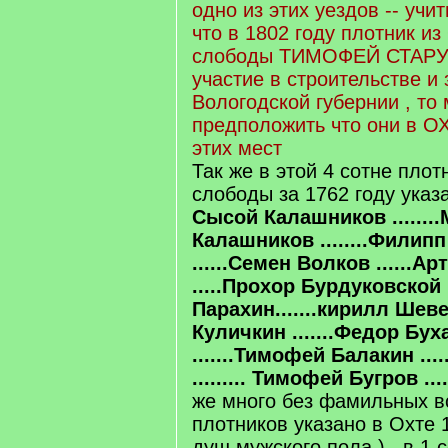
одно из этих уездов -- учит
что в 1802 году плотник из
слободы ТИМОФЕЙ СТАРУ
участие в строительстве и
Вологодской губернии , то
предположить что они в О
этих мест
Так же в этой 4 сотне пло
слободы за 1762 году указ
Сысой Калашников .......
Калашников ........Филип
......Семен Волков ......
.....Прохор Бурдуковской 
Парахин.......кирилл Шевел
Куличкин .......Федор Бух
.......Тимофей Балакин ..
......... Тимофей Бугров ....
же много без фамильных вс
плотников указано в Охте 
душ мужского пола ) , в 1 с