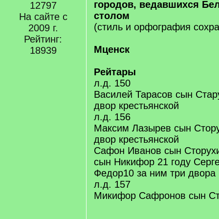
городов, ведавшихся Бе
12797
столом
На сайте с
(стиль и орфография сохра
2009 г.
Рейтинг:
Мценск
18939
Рейтары
л.д. 150
Василей Тарасов сын Стар
двор крестьянской
л.д. 156
Максим Лазырев сын Стору
двор крестьянской
Сафон Иванов сын Сторухи
сын Никифор 21 году Серге
Федор10 за ним три двора 
л.д. 157
Микифор Сафронов сын Ст