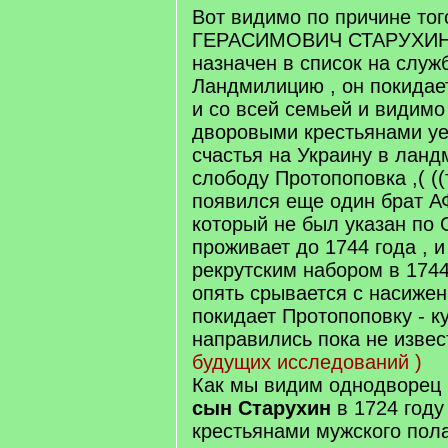
Вот видимо по причине тог
ГЕРАСИМОВИЧ СТАРУХИН б
назначен в список на служ
Ландмилицию , он покидае
и со всей семьей и видимо
дворовыми крестьянами уе
счастья на Украину в лан
слободу Протопоповка ,( (
появился еще один брат 
который не был указан по
проживает до 1744 года , 
рекрутским набором в 1744
опять срывается с насижен
покидает Протопоповку - к
направились пока не изве
будущих исследований )
Как мы видим однодворец
сын Старухин
в 1724 году
крестьянами мужского пола