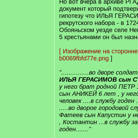
Но вот вчера в архиве РГ
документ который подтвер
гипотезу что ИЛЬЯ ГЕРАС
рекрутского набора - в 172
Обояньском уезде селе Не
5 крестьянами он был назн
[
Изображение на сторонне
b0069fbfd77e.png
]
"...............во дворе сол
ИЛЬЯ ГЕРАСИМОВ сын 
у него брат родной ПЕТР 
сын АНИКЕЙ 6 лет , у нег
человек ....в службу годен ...
.....во дворое городовой 
Фатеев сын Капустин у н
, Костантин ...в службу з
годен......."