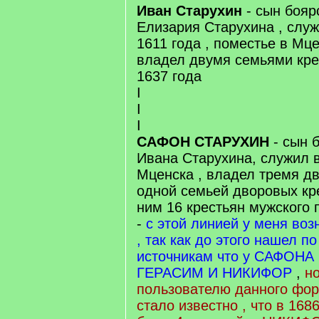
Иван Старухин
- сын бояр
Елизария Старухина , служ
1611 года , поместье в Мце
владел двумя семьями кре
1637 года
I
I
I
САФОН СТАРУХИН
- сын 
Ивана Старухина, служил в
Мценска , владел тремя д
одной семьей дворовых кре
ним 16 крестьян мужского п
-
с этой линией у меня воз
, так как до этого нашел п
источникам что у САФОНА 
ГЕРАСИМ И НИКИФОР
,
н
пользователю данного фо
стало известно , что в 16