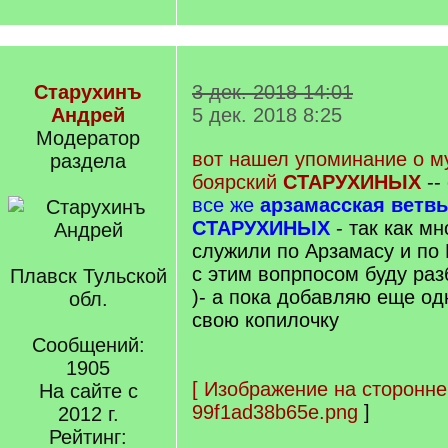
Старухинъ
3 дек. 2018 14:01
Андрей
5 дек. 2018 8:25
Модератор
вот нашел упоминание о м
раздела
боярский
СТАРУХИНЫХ
--
все же
арзамасская ветвь
СТАРУХИНЫХ
- так как м
служили по Арзамасу и по 
с этим вопрпосом буду раз
Плавск Тульской
)- а пока добавляю еще о
обл.
свою копилочку
Сообщений:
1905
[
Изображение на сторонне
На сайте с
99f1ad38b65e.png
]
2012 г.
Рейтинг: