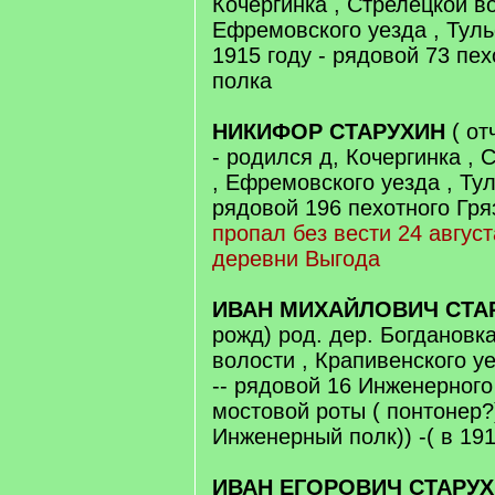
Кочергинка , Стрелецкой в
Ефремовского уезда , Туль
1915 году - рядовой 73 пе
полка
НИКИФОР СТАРУХИН
( от
- родился д, Кочергинка , 
, Ефремовского уезда , Тул
рядовой 196 пехотного Гря
пропал без вести 24 август
деревни Выгода
ИВАН МИХАЙЛОВИЧ СТА
рожд) род. дер. Богдановк
волости , Крапивенского уе
-- рядовой 16 Инженерного
мостовой роты ( понтонер?)
Инженерный полк)) -( в 191
ИВАН ЕГОРОВИЧ СТАРУ