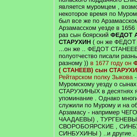
является муромцем , возм
некоторое время по Муром
был все же по Арзамасскому
Арзамасском уезде в 1656 
раз сын боярский
ФЕДОТ 
СТАРУХИН
( он же ФЕДОТ
...он же .. ФЕДОТ СТАНЕ
полуотчество писали разн
разному ))
в 1677 году он
( СТАНЕЕВ) сын СТАРУ
Рейтарском полку Зыкова
Муромскому уезду о сынах
СТАРУХИНЫХ в десятнях я
упоминание . Однако мног
служили по Мурому и на о
Арзамасу - например ЧЕГ
ЧААДАЕВЫ) , ТУРГЕНЕВЫ
СВОРОБОЯРСКИЕ , СИНБ
СИНБУХИНЫ ) ..и другие . 