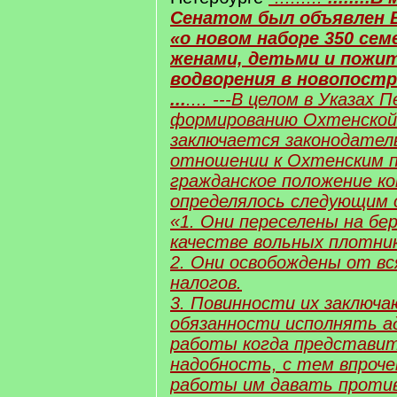
Сенатом был объявлен 
«о новом наборе 350 сем
женами, детьми и пожи
водворения в новопост
...
.... ---В целом в Указах 
формированию Охтенской
заключается законодател
отношении к Охтенским п
гражданское положение к
определялось следующим 
«1. Они переселены на бе
качестве вольных плотник
2. Они освобождены от вс
налогов.
3. Повинности их заключа
обязанности исполнять а
работы когда представит
надобность, с тем впроче
работы им давать против