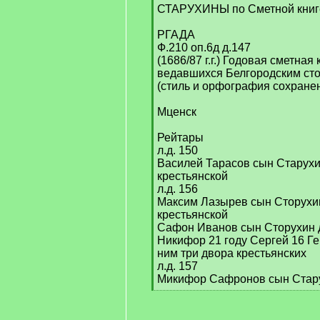
[
СТАРУХИНЫ по Сметной книге 
q
]
РГАДА
Ф.210 оп.6д д.147
(1686/87 г.г.) Годовая сметная
ведавшихся Белгородским ст
(стиль и орфография сохранен
Мценск
Рейтары
л.д. 150
Василей Тарасов сын Старухи
крестьянской
л.д. 156
Максим Лазырев сын Сторухин
крестьянской
Сафон Иванов сын Сторухин д
Никифор 21 году Сергей 16 Г
ним три двора крестьянских
л.д. 157
Микифор Сафронов сын Стар
[
/
q