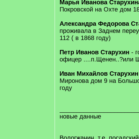
Марья Иванова Старухи
Покровской на Охте дом 18 
Александра Федорова С
проживала в Заднем переу
112 ( в 1868 году)
Петр Иванов Старухин
- 
офицер ....п.Щенен..?или Щ
Иван Михайлов Старухи
Миронова дом 9 на Большо
году
_______________________
новые данные
Вологжанин, т.е. посадски