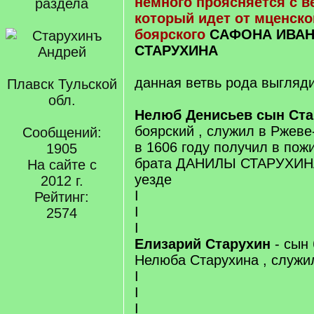
немного проясняется с в
раздела
который идет от мценско
боярского
САФОНА ИВАН
СТАРУХИНА
данная ветвь рода выгляд
Плавск Тульской
обл.
Нелюб Денисьев сын Ст
боярский , служил в Ржеве
Сообщений:
в 1606 году получил в пож
1905
брата ДАНИЛЫ СТАРУХИН
На сайте с
уезде
2012 г.
I
Рейтинг:
I
2574
I
Елизарий Старухин
- сын
Нелюба Старухина , служи
I
I
I