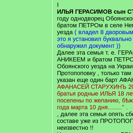
I
ИЛЬЯ ГЕРАСИМОВ сын 
году однодворец Обоянског
братом ПЕТРОм в селе Не
уезда
( владел 8 дворовым
это я установил буквально
обнаружил документ ))
Далее эта семья т. е. ГЕ
АНИКЕЕМ и братом ПЕТРОМ
Обоянского уезда на Украи
Протопоповку , только там 
указан еще один барт А
АФАНАСЕЙ СТАРУХИНЪ 20 
братья родные ИЛЬЯ 18 ле
поселены по желанию, бѣж
года марта 10 дня........" .
, далее эта семья опять сб
составе уже из ПРОТОПОП
неизвестно !!