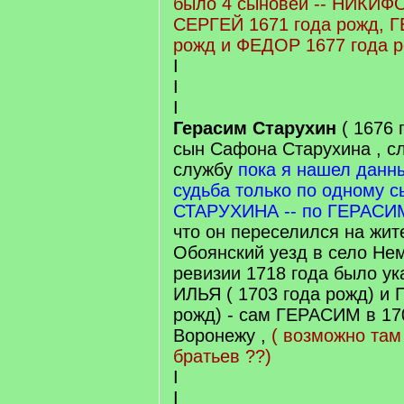
было 4 сыновей -- НИКИФО
СЕРГЕЙ 1671 года рожд, 
рожд и ФЕДОР 1677 года 
I
I
I
Герасим Старухин
( 1676 
сын Сафона Старухина , с
службу
пока я нашел данн
судьба только по одному
СТАРУХИНА -- по ГЕРАС
что он переселился на жит
Обоянский уезд в село Нем
ревизии 1718 года было ук
ИЛЬЯ ( 1703 года рожд) и 
рожд) - сам ГЕРАСИМ в 17
Воронежу ,
( возможно там
братьев ??)
I
I