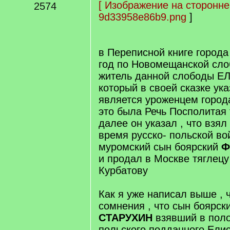
[
Изображение на сторонне
2574
9d33958e86b9.png
]
в Переписной книге города
год по Новомещанской сло
житель данной слободы Е
который в своей сказке ука
является уроженцем города
это была Речь Посполитая 
далее он указал , что взял
время русско- польской во
муромский сын боярский
Ф
и продал в Москве тяглец
Курбатову
Как я уже написал выше , ч
сомнения , что сын боярск
СТАРУХИН
взявший в поло
польского подданного Елис