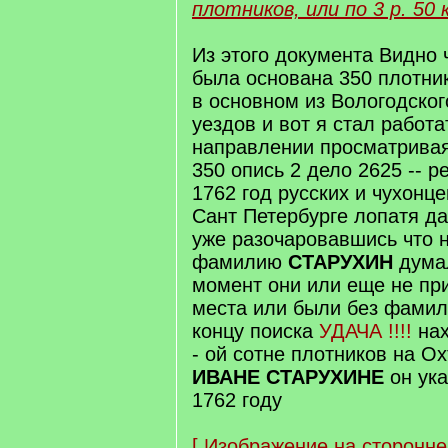
плотников, или по 3 р. 50 к. 
Из этого документа Видно
была основана 350 плотн
в основном из Вологодског
уездов и вот я стал работа
направлении просматрива
350 опись 2 дело 2625 -- р
1762 год русских и чухонц
Сант Петербурге лопатя д
уже разочаровавшись что 
фамилию
СТАРУХИН
дума
момент они или еще не пр
места или были без фамиль
концу поиска
УДАЧА !!!!
нах
- ой сотне плотников на О
ИВАНЕ СТАРУХИНЕ
он ук
1762 году
[
Изображение на сторонне