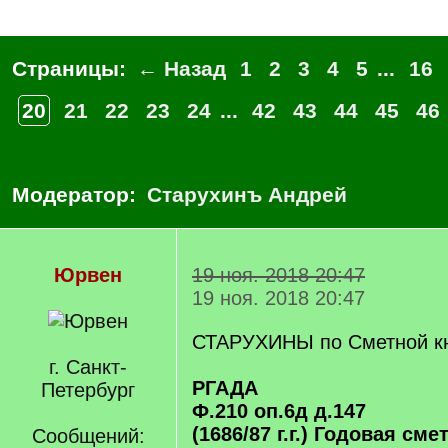
Страницы:
← Назад
1
2
3
4
5
...
16
20
21
22
23
24
...
42
43
44
45
46
Модератор:
Старухинъ Андрей
Юрвен
19 ноя. 2018 20:47
19 ноя. 2018 20:47
СТАРУХИНЫ по Сметной кни
г. Санкт-
РГАДА
Петербург
Ф.210 оп.6д д.147
(1686/87 г.г.) Годовая сме
Сообщений: