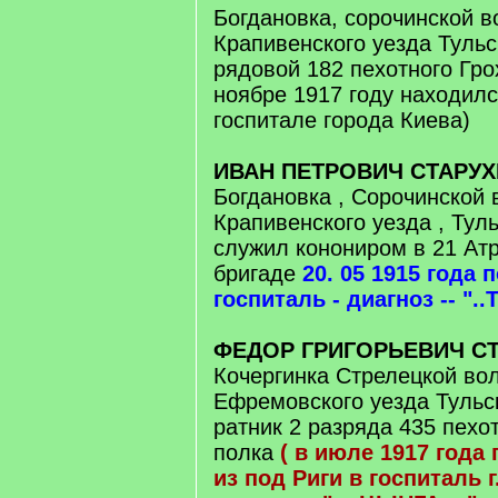
Богдановка, сорочинской в
Крапивенского уезда Тульс
рядовой 182 пехотного Грох
ноябре 1917 году находилс
госпитале города Киева)
ИВАН ПЕТРОВИЧ СТАРУ
Богдановка , Сорочинской 
Крапивенского уезда , Тул
служил конониром в 21 Ат
бригаде
20. 05 1915 года 
госпиталь - диагноз -- "..
ФЕДОР ГРИГОРЬЕВИЧ С
Кочергинка Стрелецкой вол
Ефремовского уезда Тульск
ратник 2 разряда 435 пехо
полка
( в июле 1917 года
из под Риги в госпиталь г