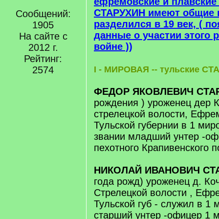
ефремовские и плавские
СТАРУХИН имеют общие к
Сообщений:
разделился в 19 век, ( п
1905
данные о участии этого 
На сайте с
войне ))
2012 г.
Рейтинг:
2574
I - МИРОВАЯ -- тульские С
ФЕДОР ЯКОВЛЕВИЧ СТА
рождения ) уроженец дер К
стрелецкой волости, Ефре
Тульской губернии в 1 мир
звании младший унтер -оф
пехотного Крапивенского п
НИКОЛАЙ ИВАНОВИЧ СТ
года рожд) уроженец д. Коч
Стрелецкой волости , Ефр
Тульской губ - служил в 1
старший унтер -офицер 1 