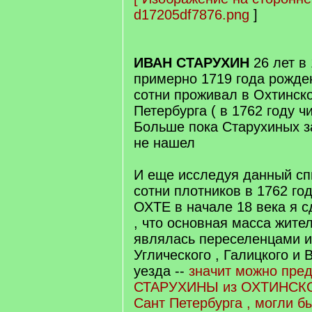
d17205df7876.png
]
ИВАН СТАРУХИН
26 лет в 
примерно 1719 года рожден
сотни проживал в Охтинск
Петербурга ( в 1762 году 
Больше пока Старухиных з
не нашел
И еще исследуя данный спи
сотни плотников в 1762 го
ОХТЕ в начале 18 века я с
, что основная масса жит
являлась переселенцами из
Углического , Галицкого и
уезда --
значит можно пред
СТАРУХИНЫ из ОХТИНС
Сант Петербурга , могли б