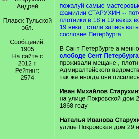
пожалуй самые мастеровые
фамилии СТАРУХИН -- пот
плотники в 18 и 19 веках 
Плавск Тульской
19 века , стали записыват
обл.
сословие Петербурга
Сообщений:
В Сант Петербурге а менн
1905
слободе Сент Петербург
На сайте с
проживали мещане , плотн
2012 г.
Адмиралтейского ведомст
Рейтинг:
так же иногда они писалис
2574
Иван Михайлов Старухи
на улице Покровской дом 2
1868 году
Наталья Иванова Старух
улице Покровская дом 29 