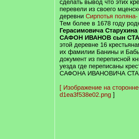
сделать вывод что этих кр
перевели из своего мценск
деревни
Сирпотья поляна-
Тем более в 1678 году ро
Герасимовича Старухин
САФОН ИВАНОВ сын СТ
этой деревне 16 крестьяна
их фамилии Банины и Бабы
документ из переписной кн
уезда где переписаны кре
САФОНА ИВАНОВИЧА СТ
[
Изображение на сторонне
d1ea3f538e02.png
]