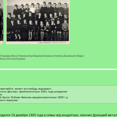
 (Украина),Яцун,Тяпкина,Коробицына,Кизякова,Осетрова,Быковыа(Сибирь)
(Дальн.Восток),Быковы
авствуйте, может кто-нибудь подскажет..
атель физ-мат. приблизительно 1901 года рождения
ни
 её брате Лобове Николае,предположительно 1905 г р
кого переулка
одился 19 декабря 1905 года в семье ж/д кондуктора, окончил Донецкий мета