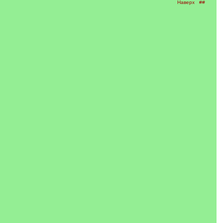
Наверх
##