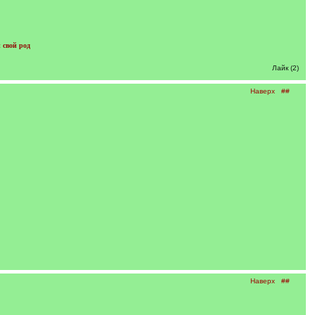
 свой род
Лайк (2)
Наверх
##
Наверх
##