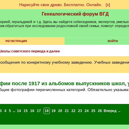
Нарисуйте свое древо. Бесплатно. Онлайн.
[х]
Генеалогический форум ВГД
рией, геральдикой и т.д. Здесь вы найдете собеседников, экспертов, умелых
рхив обратиться при исследовании родословной своей семьи, помогут опреде
РЕГИСТРАЦИЯ
ВОЙТИ
колы советского периода и далее
 сообщения по конкретному учебному заведению. Учебных заведен
фии после 1917 из альбомов выпускников школ, 
 и общие фотографии перечисленных категорий. Обязательно указыва
3
4
5
...
14
15
16
17
18
19
20
21
22
23
24
25
26
Вперед →