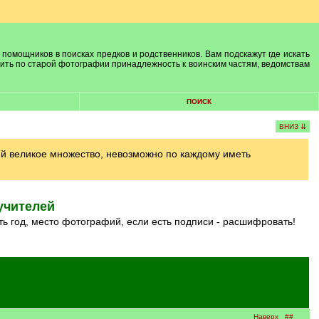
 помощников в поисках предков и родственников. Вам подскажут где искать
лить по старой фотографии принадлежность к воинским частям, ведомствам
ПОИСК
ВНИЗ ⇊
ий великое множество, невозможно по каждому иметь
учителей
ть год, место фотографий, если есть подписи - расшифровать!
Наверх
##