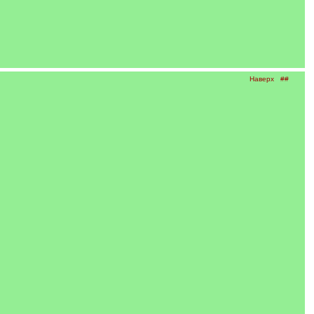
Наверх
##