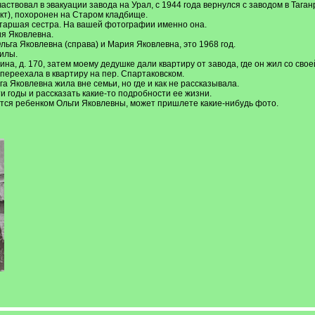
частвовал в эвакуации завода на Урал, с 1944 года вернулся с заводом в Тага
аркт), похоронен на Старом кладбище.
 старшая сестра. На вашей фотографии именно она.
ия Яковлевна.
ьга Яковлевна (справа) и Мария Яковлевна, это 1968 год.
илы.
ина, д. 170, затем моему дедушке дали квартиру от завода, где он жил со св
 переехала в квартиру на пер. Спартаковском.
а Яковлевна жила вне семьи, но где и как не рассказывала.
и годы и рассказать какие-то подробности ее жизни.
ется ребенком Ольги Яковлевны, может пришлете какие-нибудь фото.