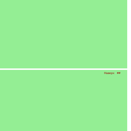
Наверх
##