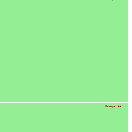
Наверх
##