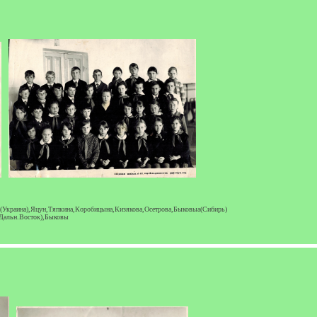
 (Украина),Яцун,Тяпкина,Коробицына,Кизякова,Осетрова,Быковыа(Сибирь)
(Дальн.Восток),Быковы