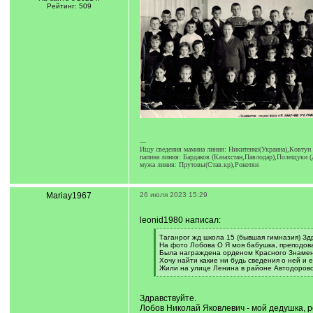
Рейтинг: 509
---
Ищу сведения мамина линия: Никитенко(Украина),Ковтун
папина линия: Бардаков (Казахстан,Павлодар),Полещуки 
мужа линия: Прутовы(Став.кр),Рокотян
Mariay1967
26 июля 2023 15:29
leonid1980 написал:
[
Таганрог жд школа 15 (бывшая гимназия) Здр
q
На фото Лобова О Я моя бабушка, преподов
]
Была награждена орденом Красного Знаме
Хочу найти какие ни будь сведения о ней и
Жили на улице Ленина в районе Автодоровс
[
/
q
Здравствуйте.
]
Лобов Николай Яковлевич - мой дедушка, р