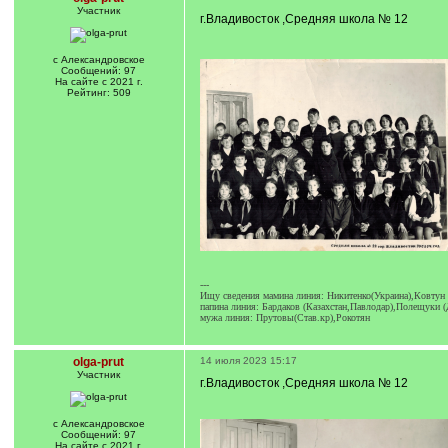
Участник
г.Владивосток ,Средняя школа № 12
с Александровское
Сообщений: 97
На сайте с 2021 г.
Рейтинг: 509
---
Ищу сведения мамина линия: Никитенко(Украина),Ковтун
папина линия: Бардаков (Казахстан,Павлодар),Полещуки 
мужа линия: Прутовы(Став.кр),Рокотян
olga-prut
14 июля 2023 15:17
Участник
г.Владивосток ,Средняя школа № 12
с Александровское
Сообщений: 97
На сайте с 2021 г.