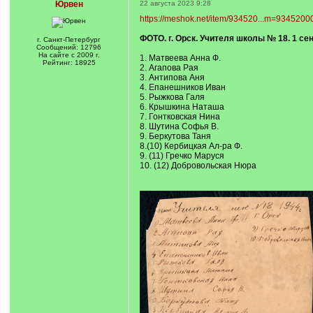
Юрвен
22 августа 2023 9:28
https://meshok.net/item/934520...m=9345200
ФОТО. г. Орск. Учителя школы № 18. 1 се
г. Санкт-Петербург
Сообщений: 12796
На сайте с 2009 г.
1. Матвеева Анна Ф.
Рейтинг: 18925
2. Агапова Рая
3. Антипова Аня
4. Епанешников Иван
5. Рыжкова Галя
6. Крышкина Наташа
7. Гонтковская Нина
8. Шутина Софья В.
9. Беркутова Таня
8.(10) Кербицкая Ал-ра Ф.
9. (11) Гречко Маруся
10. (12) Добровольская Нюра