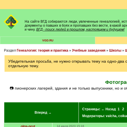
На сайте ВГД собираются люди, увлеченные генеалогией, исто
документы о павших в боях и пропавших без вести, в какой а
и чину.
ВГД - поиск людей в прошлом, настоящем и будущем!
VGD.RU
Раздел
Генеалогия: теория и практика
»
Учебные заведения
»
Школы
»
Ш
Убедительная просьба, не нужно открывать тему на одно-два
отдельную тему.
Фотогра
📷 пионерских лагерей, здания и не только выпускники, но
Страницы:
← Назад
1
2
Вперед →
Модераторы:
valcha
,
coika
olga-prut
14 июля 2023 15:16