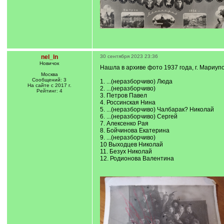
nel_ln
30 сентября 2023 23:36
Новичок
Нашла в архиве фото 1937 года, г. Мариуп
Москва
Сообщений: 3
1. ...(неразборчиво) Люда
На сайте с 2017 г.
2. ...(неразборчиво)
Рейтинг: 4
3. Петров Павел
4. Россинская Нина
5. ...(неразборчиво) Чалбарак? Николай
6. ...(неразборчиво) Сергей
7. Алексенко Рая
8. Бойчинова Екатерина
9. ...(неразборчиво)
10 Выходцев Николай
11. Безух Николай
12. Родионова Валентина