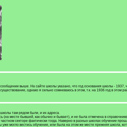
 в сообщении выше. На сайте школы указано, что год основания школы - 1937
уществование, однако я сильно сомневаюсь в этом, т.к. на 1936 год в этом р
е школы там рядом были, и их адреса.
сь (на месте бывшей, как обычно и бывает), и не была отмечена в справочник
в частном секторе фактически тогда. Наверно в разных школах обучение прош
 уже могло вестись обучение, или была на этом же месте прежняя школа, кот