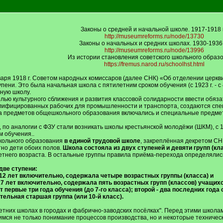
Законы о средней и начальной школе. 1917-1918 г
http://museumreforms.ru/node/13730
Законы о начальных и средних школах. 1930-1936 г
http://museumreforms.ru/node/13996
Из истории становления советского школьного образ
https://fremus.narod.ru/schoolhst.html
нваря 1918 г. Советом народных комиссаров (далее СНК) «Об отделении церкв
упени. Это была начальная школа с пятилетним сроком обучения (с 1923 г. - с
ную школу.
целью культурного сближения и развития классовой солидарности ввести обя
валифицированных рабочих для промышленности и транспорта, создаются спе
а предметов общешкольного образования включались и специальные предме
а, по аналогии с ФЗУ стали возникать школы крестьянской молодёжи (ШКМ), с
 обучения..
кольного образования
в единой трудовой школе
, закреплённая декретом СН
но дети обоих полов.
Школа состояла из двух ступеней и девяти групп (кла
етнего возраста. В остальные группы правила приёма-перехода определял
две ступени:
о 12 лет включительно, содержала четыре возрастных группы (класса) и
 17 лет включительно, содержала пять возрастных групп (классов) учащих
первые три года обучения (до 7-го класса); второй - два последних года о
ельная старшая группа (или 10-й класс).
етних школах в городах и фабрично-заводских посёлках". Перед этими школа
мся не только понимание процессов производства, но и некоторые техничес