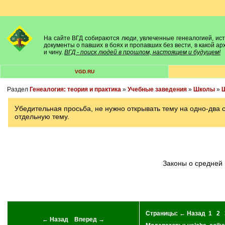
На сайте ВГД собираются люди, увлеченные генеалогией, исто
документы о павших в боях и пропавших без вести, в какой а
и чину.
ВГД - поиск людей в прошлом, настоящем и будущем!
VGD.RU
Раздел
Генеалогия: теория и практика
»
Учебные заведения
»
Школы
»
Ш
Убедительная просьба, не нужно открывать тему на одно-два
отдельную тему.
Законы о средней 
Страницы:
← Назад
1
2
← Назад
Вперед →