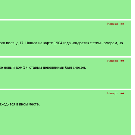
Наверх
##
ого поля, д.17. Нашла на карте 1904 года квадратик с этим номером, но
Наверх
##
уже новый дом 17, старый деревянный был снесен.
Наверх
##
аходится в ином месте.