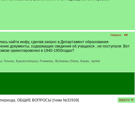
Наверх
##
талась найти инфу, сделав запрос в Департамент образования
нение документы, содержащие сведения об учащихся , не поступали. Вот
Томске ориентировочно в 1940-1950годах?
, Чукалы, Краснослободск), Романовы, Жубановы (Томск, Канаш, Артём)
 периода, ОБЩИЕ ВОПРОСЫ [тема №32939]
ВВЕРХ ⇈