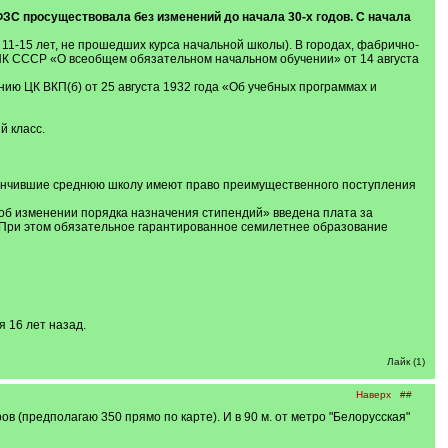
ЗС просуществовала без изменений до начала 30-х годов. С начала
 11-15 лет, не прошедших курса начальной школы). В городах, фабрично-
НК СССР «О всеобщем обязательном начальном обучении» от 14 августа
ию ЦК ВКП(б) от 25 августа 1932 года «Об учебных программах и
й класс.
кончившие среднюю школу имеют право преимущественного поступления
 об изменении порядка назначения стипендий» введена плата за
 При этом обязательное гарантированное семилетнее образование
 16 лет назад.
Лайк (1)
Наверх
##
в (предполагаю 350 прямо по карте). И в 90 м. от метро "Белорусская"