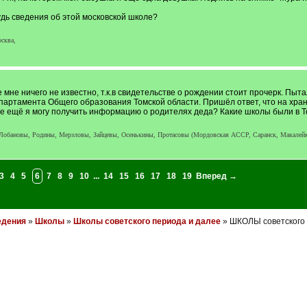
удь сведения об этой московской школе?
сква,
е мне ничего не известно, т.к.в свидетельстве о рождении стоит прочерк. Пы
епартамента Общего образования Томской области. Пришёл ответ, что на хра
Где ещё я могу получить информацию о родителях деда? Какие школы были в 
обановы, Родины, Мерзловы, Зайцевы, Осенькины, Протасовы (Мордовская АССР, Саранск, Макалейка
3
4
5
6
7
8
9
10
...
14
15
16
17
18
19
Вперед →
едения
»
Школы
»
Школы советского периода и далее
» ШКОЛЫ советского