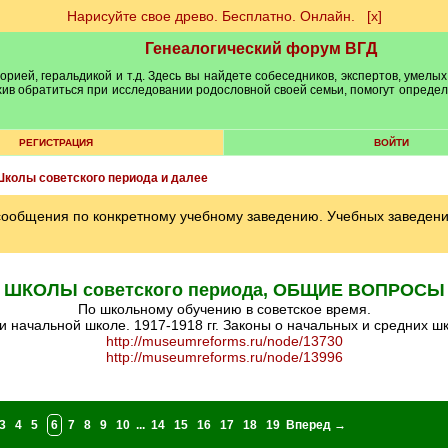
Нарисуйте свое древо. Бесплатно. Онлайн.
[х]
Генеалогический форум ВГД
рией, геральдикой и т.д. Здесь вы найдете собеседников, экспертов, умелых
рхив обратиться при исследовании родословной своей семьи, помогут опреде
РЕГИСТРАЦИЯ
ВОЙТИ
колы советского периода и далее
 сообщения по конкретному учебному заведению. Учебных заведен
ШКОЛЫ советского периода, ОБЩИЕ ВОПРОСЫ
по школьному обучению в советское время.
и начальной школе. 1917-1918 гг. Законы о начальных и средних шко
http://museumreforms.ru/node/13730
http://museumreforms.ru/node/13996
3
4
5
6
7
8
9
10
...
14
15
16
17
18
19
Вперед →