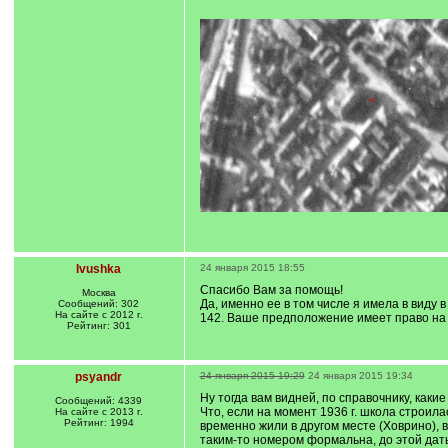
Ivushka
24 января 2015 18:55
Спасибо Вам за помощь!
Москва
Да, именно ее в том числе я имела в виду
Сообщений: 302
На сайте с 2012 г.
142. Ваше предположение имеет право на с
Рейтинг: 301
psyandr
24 января 2015 19:29
24 января 2015 19:34
Ну тогда вам видней, по справочнику, каки
Сообщений: 4339
Что, если на момент 1936 г. школа строила
На сайте с 2013 г.
Рейтинг: 1994
временно жили в другом месте (Ховрино), 
таким-то номером формальна, до этой даты