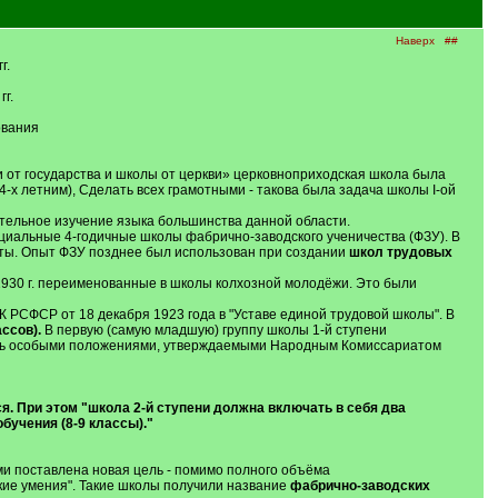
Наверх
##
г.
г.
ования
и от государства и школы от церкви» церковноприходская школа была
 4-х летним), Сделать всех грамотными - такова была задача школы I-ой
зательное изучение языка большинства данной области.
циальные 4-годичные школы фабрично-заводского ученичества (ФЗУ). В
ты. Опыт ФЗУ позднее был использован при создании
школ трудовых
 1930 г. переименованные в школы колхозной молодёжи. Это были
К РСФСР от 18 декабря 1923 года в "Уставе единой трудовой школы". В
ссов).
В первую (самую младшую) группу школы 1-й ступени
ись особыми положениями, утверждаемыми Народным Комиссариатом
ся. При этом "школа 2-й ступени должна включать в себя два
бучения (8-9 классы)."
ми поставлена новая цель - помимо полного объёма
кие умения". Такие школы получили название
фабрично-заводских