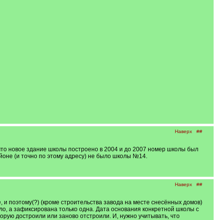
Наверх
##
, что новое здание школы построено в 2004 и до 2007 номер школы был
айоне (и точно по этому адресу) не было школы №14.
Наверх
##
е, и поэтому(?) (кроме строительства завода на месте снесённых домов)
ло, а зафиксирована только одна. Дата основания конкретной школы с
орую достроили или заново отстроили. И, нужно учитывать, что