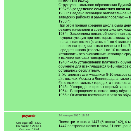
семилеток (ФЗС).
Структура школьного образования
Единой 
1932/33 разделение семилетних школ на
1930 г. Введено всеобщее обязательное на
заводских районах и рабочих посёлках — 
1930 г.).
При этом полная средняя школа была девя
режиме начальной и средней школы», когда
1934 г. Закреплена новая, обновлённая ст
- существующую при некоторых школах нул
- начальная школа (классы с 1 по 4 включи
- неполная средняя школа (классы с 1 по 7
- средняя школа (классы с 1 по 10 включит
Установить, что окончившие неполную ср
в высшие учебные заведения.
1940 г. «Об установлении платности обуч
обучение для всех учащихся 8-10 классов 
оставалось бесплатным.
2. Установить для учащихся 8-10 классов
а) в школах Москвы и Ленинграда, а также 
б) во всех остальных городах, а также селах
1948 г. Утверждён и принят первый вариа
1954 г. Возвращение к совместному обучен
1956 г. Отменена временная плата за обу
psyandr
24 января 2015 18:34
Посмотрите школа 1447 (бывшая 142), 4-ый 
Сообщений: 4339
1447 построена новая в этом, 21 веке, ра
На сайте с 2013 г.
Рейтинг: 1994