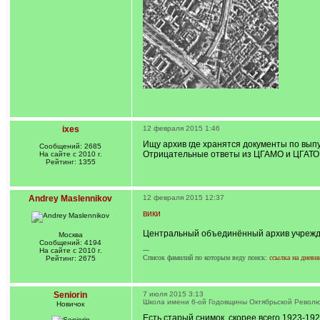
ixes
12 февраля 2015 1:46
Ищу архив где хранятся документы по вып
Сообщений: 2685
Отрицательные ответы из ЦГАМО и ЦГАТО
На сайте с 2010 г.
Рейтинг: 1355
Andrey Maslennikov
12 февраля 2015 12:37
вики
Центральный объединённый архив учрежде
Москва
Сообщений: 4194
---
На сайте с 2010 г.
Список фамилий по которым веду поиск:
ссылка на дневн
Рейтинг: 2675
Seniorin
7 июля 2015 3:13
Школа имени 6-ой Годовщины Октябрьской Револю
Новичок
Есть старый снимок, скорее всего 1923-19