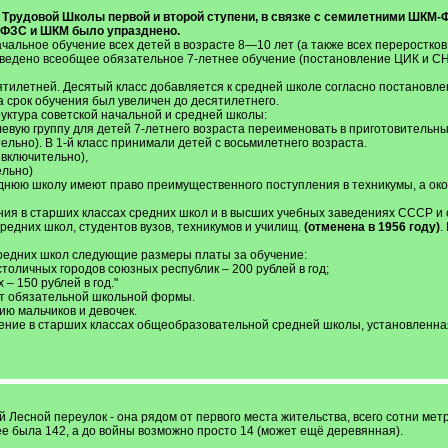
Трудовой Школы первой и второй ступени, в связке с семилетними ШКМ-Ф
 ФЗС и ШКМ было упразднено.
чальное обучение всех детей в возрасте 8—10 лет (а также всех переростков
введено всеобщее обязательное 7-летнее обучение (постановление ЦИК и С
тилетней. Десятый класс добавляется к средней школе согласно постановлен
 срок обучения был увеличен до десятилетнего.
руктура советской начальной и средней школы:
евую группу для детей 7-летнего возраста переименовать в приготовительны
тельно). В 1-й класс принимали детей с восьмилетнего возраста.
 включительно),
ельно)
еднюю школу имеют право преимущественного поступления в техникумы, а о
ения в старших классах средних школ и в высших учебных заведениях СССР и
средних школ, студентов вузов, техникумов и училищ.
(отменена в 1956 году)
.
 средних школ следующие размеры платы за обучение:
столичных городов союзных республик – 200 рублей в год;
 – 150 рублей в год."
нт обязательной школьной формы.
ию мальчиков и девочек.
чение в старших классах общеобразовательной средней школы, установленная
Лесной переулок - она рядом от первого места жительства, всего сотни метро
нее была 142, а до войны возможно просто 14 (может ещё деревянная).