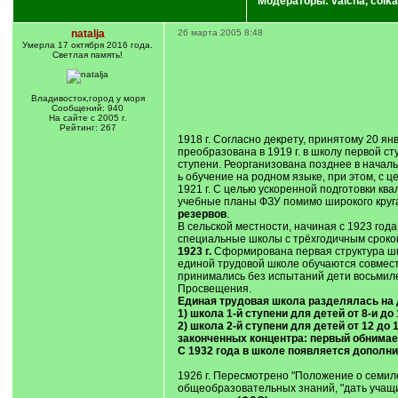
Модераторы:
valcha
,
coika
natalja
26 марта 2005 8:48
Умерла 17 октября 2016 года.
Светлая память!
Владивосток,город у моря
Сообщений: 940
На сайте с 2005 г.
Рейтинг: 267
1918 г. Согласно декрету, принятому 20 я
преобразована в 1919 г. в школу первой ст
ступени. Реорганизована позднее в началь
ь обучение на родном языке, при этом, с 
1921 г. С целью ускоренной подготовки к
учебные планы ФЗУ помимо широкого круг
резервов
.
В сельской местности, начиная с 1923 год
специальные школы с трёхгодичным сроком
1923 г.
Сформирована первая структура ш
единой трудовой школе обучаются совмест
принимались без испытаний дети восьмил
Просвещения.
Единая трудовая школа разделялась на 
1) школа 1-й ступени для детей от 8-и д
2) школа 2-й ступени для детей от 12 до
законченных концентра: первый обнимает 
С 1932 года в школе появляется дополнит
1926 г. Пересмотрено "Положение о семил
общеобразовательных знаний, "дать учащи