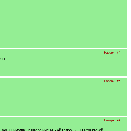
Наверх
##
квы.
Наверх
##
Наверх
##
 и Зоя. Снимались в школе имени 6-ой Годовщины Октябрьской