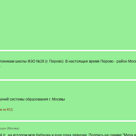
ускникам школы ФЗО №26 (г. Перово). В настоящее время Перово - район Мос
.
ний системы образования г. Москвы
ик на ВГД
.
ции (Москва)
24 гг., на котором моя бабушка и еще одна девушка. Подпись на снимке "Мура