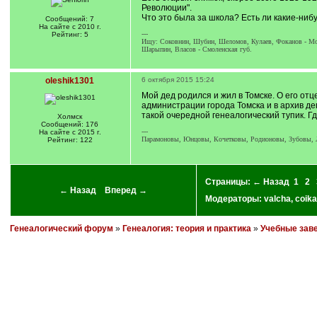
Революции".
Что это была за школа? Есть ли какие-ниб
Сообщений: 7
На сайте с 2010 г.
---
Рейтинг: 5
Ищу: Соковнин, Шубин, Шеломов, Кулаев, Фоканов - Мо
Шарыпин, Власов - Смоленская губ.
oleshik1301
6 октября 2015 15:24
Мой дед родился и жил в Томске. О его отц
администрации города Томска и в архив д
такой очередной генеалогический тупик. 
Холмск
Сообщений: 176
---
На сайте с 2015 г.
Парамоновы, Юнцовы, Кочетковы, Родионовы, Зубовы, Л
Рейтинг: 122
Страницы:
← Назад
1
2
← Назад
Вперед →
Модераторы:
valcha
,
coika
Генеалогический форум
»
Генеалогия: теория и практика
»
Учебные зав