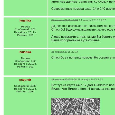
анкетные данные, записаны со слов, и не 
Современные номера школ 14 и 140 исключе
Ivushka
24 января 2015 19:34
24 января 2015 19:37
Да, все это исключать на 100% нельзя, сог
Москва
Спасибо! Буду думать дальше, за что еще 
Сообщений: 302
На сайте с 2012 г.
Рейтинг: 301
А еще подскажите, пож-та, где Вы берете к
Ваше изображение аутентичнее.
Ivushka
25 января 2015 22:14
Спасибо за попытку помочь! Но ссылки эти
Москва
Сообщений: 302
На сайте с 2012 г.
Рейтинг: 301
psyandr
28 января 2015 8:08
28 января 2015 8:22
Вот тут на карте был 17 дом 1-Ямского поля
Сообщений: 4339
Видно, что Ямского поля 4-ая улица уже 
На сайте с 2013 г.
Рейтинг: 1994