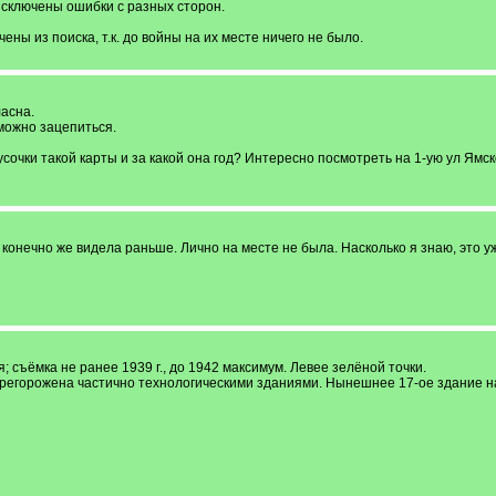
исключены ошибки с разных сторон.
ны из поиска, т.к. до войны на их месте ничего не было.
ласна.
можно зацепиться.
усочки такой карты и за какой она год? Интересно посмотреть на 1-ую ул Ямск
 конечно же видела раньше. Лично на месте не была. Насколько я знаю, это 
; съёмка не ранее 1939 г., до 1942 максимум. Левее зелёной точки.
перегорожена частично технологическими зданиями. Нынешнее 17-ое здание н