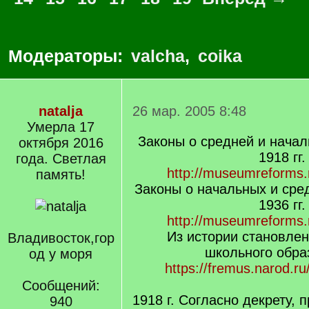
Модераторы:
valcha
,
coika
natalja
26 мар. 2005 8:48
Умерла 17
Законы о средней и начал
октября 2016
1918 гг.
года. Светлая
http://museumreforms.
память!
Законы о начальных и сре
1936 гг.
http://museumreforms.
Из истории становлен
Владивосток,гор
школьного обра
од у моря
https://fremus.narod.ru
Сообщений:
1918 г. Согласно декрету, 
940