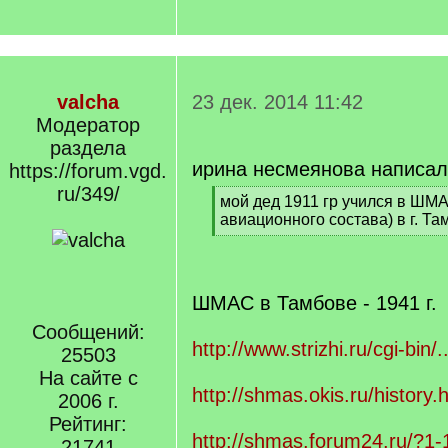
valcha
23 дек. 2014 11:42
Модератор
раздела
ирина несмеянова написал
https://forum.vgd.
ru/349/
[
мой дед 1911 гр учился в ШМ
q
авиационного состава) в г. Та
]
[
/
q
]
ШМАС в Тамбове - 1941 г.
Сообщений:
http://www.strizhi.ru/cgi-bin
25503
На сайте с
http://shmas.okis.ru/history.
2006 г.
Рейтинг:
http://shmas.forum24.ru/?1
21741