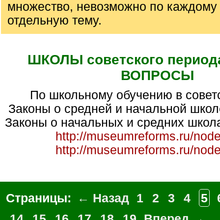
множество, невозможно по каждому
отдельную тему.
ШКОЛЫ советского период
ВОПРОСЫ
по школьному обучению в совет
Законы о средней и начальной школе
Законы о начальных и средних школах
http://museumreforms.ru/nod
http://museumreforms.ru/nod
Страницы:
← Назад
1
2
3
4
5
14
15
16
17
18
19
Вперед →