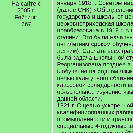
января 1918 г. Советом н
На сайте с
(далее СНК) «Об отделени
2005 г.
государства и школы от це
Рейтинг:
церковноприходская школ
267
преобразована в 1919 г. в
ступени. Это была начальн
пятилетним сроком обучения 
летним), Сделать всех гра
была задача школы I-ой ст
Реорганизована позднее в
ь обучение на родном языке
целью культурного сближен
классовой солидарности в
обязательное изучение яз
данной области.
1921 г. С целью ускоренно
квалифицированных рабоч
промышленности и транспо
специальные 4-годичные 
заводского ученичества (Ф