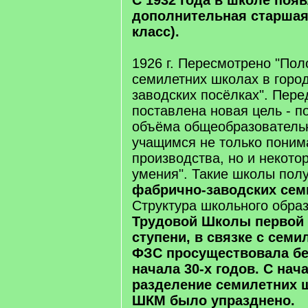
С 1932 года в школе поя
дополнительная старшая 
класс).
1926 г. Пересмотрено "Пол
семилетних школах в горо
заводских посёлках". Пер
поставлена новая цель - п
объёма общеобразовательн
учащимся не только поним
производства, но и некото
умения". Такие школы пол
фабрично-заводских сем
Структура школьного обра
Трудовой Школы первой 
ступени, в связке с сем
ФЗС просуществовала бе
начала 30-х годов. С нач
разделение семилетних 
ШКМ было упразднено.