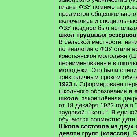
планы ФЗУ помимо широког
предметов общешкольного
включались и специальны
ФЗУ позднее был использо
школ трудовых резервов
В сельской местности, начи
по аналогии с ФЗУ стали 
крестьянской молодёжи (ШК
переименованные в школы
молодёжи. Это были спец
трёхгодичным сроком обуче
1923 г.
Сформирована перв
школьного образования
в 
школе
, закреплённая де
от 18 декабря 1923 года в
трудовой школы". В едино
обучаются совместно дети 
Школа состояла из двух 
девяти групп (классов).
В