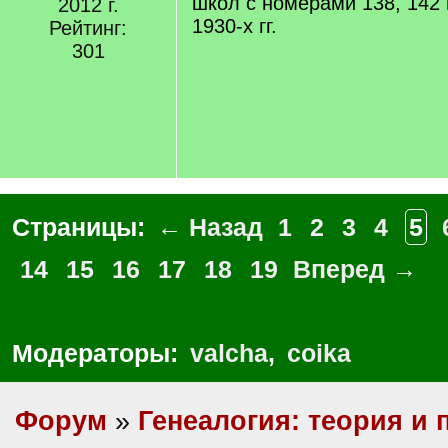
школ с номерами 138, 142 и
2012 г.
1930-х гг.
Рейтинг:
301
Страницы:
← Назад
1
2
3
4
5
14
15
16
17
18
19
Вперед →
Модераторы:
valcha
,
coika
Форум
»
Генеалогия: теория и 