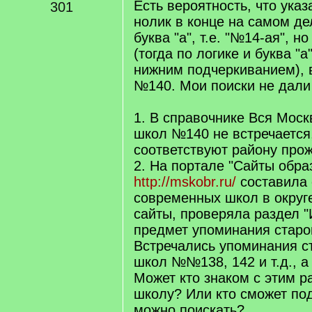
Есть вероятность, что ука
301
нолик в конце на самом де
буква "а", т.е. "№14-ая", 
(тогда по логике и буква "а
нижним подчеркиванием), 
№140. Мои поиски не дали 
1. В справочнике Вся Моск
школ №140 не встречается
соответствуют району про
2. На портале "Сайты обра
http://mskobr.ru/
составила 
современных школ в округе
сайты, проверяла раздел 
предмет упоминания старо
Встречались упоминания с
школ №№138, 142 и т.д., 
Может кто знаком с этим р
школу? Или кто сможет под
можно поискать?