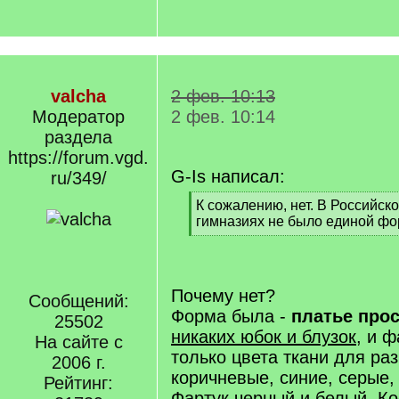
valcha
2 фев. 10:13
Модератор
2 фев. 10:14
раздела
https://forum.vgd.
G-Is написал:
ru/349/
[
К сожалению, нет. В Российск
q
гимназиях не было единой ф
]
[
/
q
]
Почему нет?
Сообщений:
Форма была -
платье прос
25502
никаких юбок и блузок,
и фа
На сайте с
только цвета ткани для ра
2006 г.
коричневые, синие, серые,
Рейтинг:
Фартук черный и белый. Ко