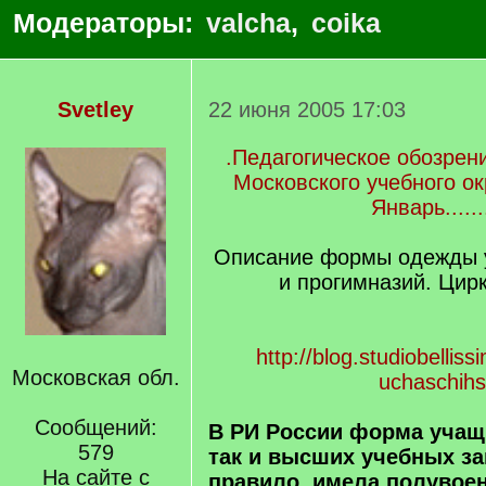
Модераторы:
valcha
,
coika
Svetley
22 июня 2005 17:03
.Педагогическое обозрен
Московского учебного окр
Январь.......
Описание формы одежды у
и прогимназий. Цирк
http://blog.studiobellis
Московская обл.
uchaschih
Сообщений:
В РИ России форма учащи
579
так и высших учебных за
На сайте с
правило, имела полувоен