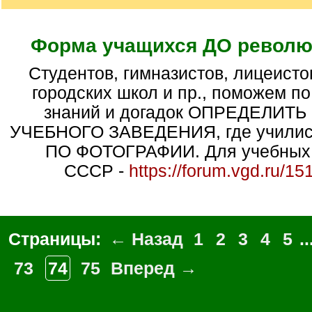
Форма учащихся ДО революц
студентов, гимназистов, лицеистов, реалистов,
городских школ и пр., поможем п
знаний и догадок ОПРЕДЕЛИТЬ
УЧЕБНОГО ЗАВЕДЕНИЯ, где училис
ПО ФОТОГРАФИИ. Для учебных 
СССР -
https://forum.vgd.ru/15
Страницы:
← Назад
1
2
3
4
5
..
73
74
75
Вперед →