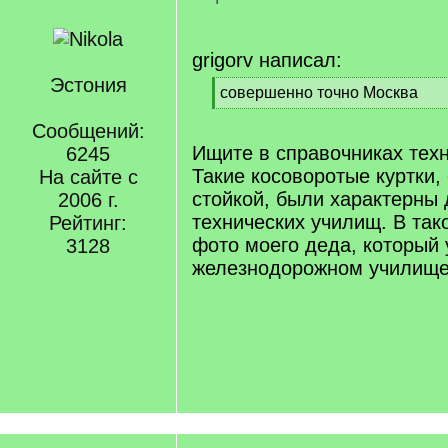
grigorv написал:
Эстония
[
совершенно точно Москва
q
[
]
Сообщений:
/
q
Ищите в справочниках тех
6245
]
Такие косоворотые куртки,
На сайте с
стойкой, были характерны
2006 г.
технических училищ. В тако
Рейтинг:
фото моего деда, который 
3128
железнодорожном училище