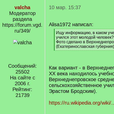
valcha
10 мар. 15:37
Модератор
раздела
Alisa1972 написал:
https://forum.vgd.
ru/349/
[
Ищу информацию, в каком уч
q
учился этот молодой человек?
]
Фото сделано в Верхнеднепро
(Екатеринославская губерния)
[
/
q
]
Сообщений:
Как вариант - в Верхнедне
25502
XX века находилось учебн
На сайте с
Верхнеднепровское средн
2006 г.
сельскохозяйственное учи
Рейтинг:
Эрастом Бродским).
21739
https://ru.wikipedia.org/wi