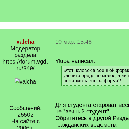
valcha
10 мар. 15:48
Модератор
раздела
Yluba написал:
https://forum.vgd.
ru/349/
[
Этот человек в военной форме
q
ученика вроде не молод если
]
пожалуйста что за форма?
[
/
q
]
Для студента староват вес
Сообщений:
не "вечный студент".
25502
Обратитесь в другой Разд
На сайте с
гражданских ведомств.
2006 г.