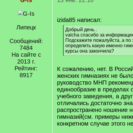
G-Is
13 янв. 22:10
izida85 написал:
Липецк
[
Добрый день .
q
valcha спасибо за информаци
]
Сообщений:
Подскажите пожалуйста, а по
определить какую именно гим
7484
курсы она закончила?
На сайте с
[
2013 г.
/
q
Рейтинг:
К сожалению, нет. В Росси
]
8917
женских гимназиях не был
руководство МНП рекомен
единообразие в пределах о
учебного заведения, а друг
отличались достаточно зн
распространено ношение н
гимназий(см. примеры ниж
конкретном случае этого не