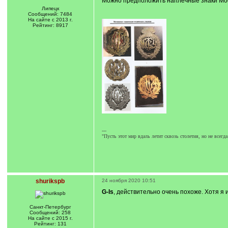
Можно предположить наплечные знаки Мос
Липецк
Сообщений: 7484
На сайте с 2013 г.
Рейтинг: 8917
---
"Пусть этот мир вдаль летит сквозь столетия, но не всегда
shurikspb
24 ноября 2020 10:51
G-Is
, действительно очень похоже. Хотя я 
Санкт-Петербург
Сообщений: 258
На сайте с 2015 г.
Рейтинг: 131