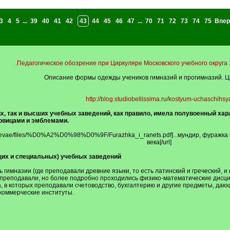
3
4
5
...
39
40
41
42
43
44
45
46
47
...
70
71
72
73
74
75
Впер
.Педагогическое обозрение при Циркуляре Московского учебного округа 1869 
Описание формы одежды учеников гимназий и прогимназий. Ци
http://blog.studiobellissima.ru/kostyum-uchaschihsy
, так и высших учебных заведений, как правило, имела полувоенный хар
говицами и эмблемами.
avroevae/files/%D0%A2%D0%98%D0%9F/Furazhka_i_ranets.pdf]...мундир, фураж
века[/url]
щих и специальных) учебных заведений
гимназии (где преподавали древние языки, то есть латинский и греческий, и 
 преподавали, но более подробно проходились физико-математические дисц
, в которых преподавали счетоводство, бухгалтерию и другие предметы, даю
коммерческие институты.