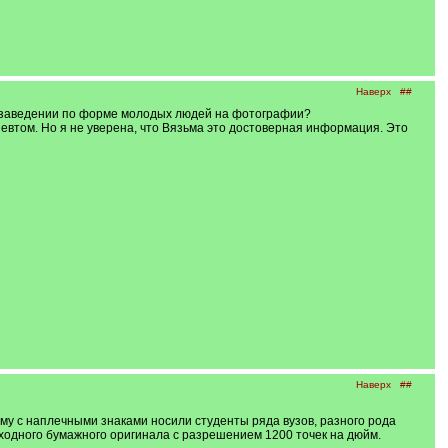
Наверх
##
 о заведении по форме молодых людей на фотографии?
евтом. Но я не уверена, что Вязьма это достоверная информация. Это
Наверх
##
му с наплечными знаками носили студенты ряда вузов, разного рода
ходного бумажного оригинала с разрешением 1200 точек на дюйм.