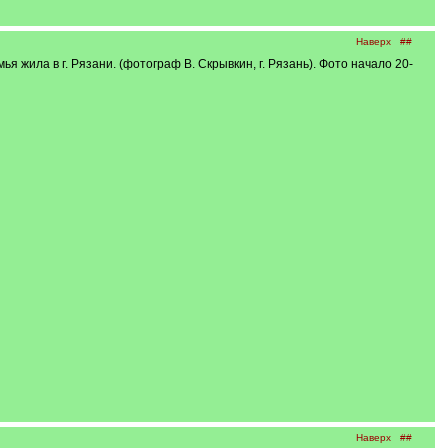
Наверх
##
емья жила в г. Рязани. (фотограф В. Скрывкин, г. Рязань). Фото начало 20-
Наверх
##