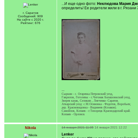
...И еще одно фото:
Неклюдова Мария Дм
определить! Ее родители жили в г. Рязани
г. Саратов
Сообщений: 909
На сайте с 2020 г.
Рейтинг: 676
---
Сыркин - с. Огаревка Петровский уезд,
Гаврилов, Гоголевы - с.Чегонак Балашовкский уезд,
Зверев казак, Селикин , Левченко- Саратов.
Аткарский уезд: с.М.Осиновка - Федотов, Воробьев;
дер. Красновидовка - Видинеев (Козаков).
Самойлов, Копаев - г.Тихорецк Краснодарский край.
Копаев - Орловск
Nikola
14 января 2021 11:05
14 января 2021 12:22
Lenker