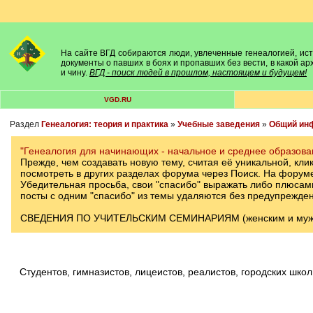
На сайте ВГД собираются люди, увлеченные генеалогией, исто
документы о павших в боях и пропавших без вести, в какой а
и чину.
ВГД - поиск людей в прошлом, настоящем и будущем!
VGD.RU
Раздел
Генеалогия: теория и практика
»
Учебные заведения
»
Общий ин
"Генеалогия для начинающих - начальное и среднее образова
Прежде, чем создавать новую тему, считая её уникальной, кли
посмотреть в других разделах форума через Поиск. На форуме,
Убедительная просьба, свои "спасибо" выражать либо плюсами 
посты с одним "спасибо" из темы удаляются без предупрежден
СВЕДЕНИЯ ПО УЧИТЕЛЬСКИМ СЕМИНАРИЯМ (женским и мужски
студентов, гимназистов, лицеистов, реалистов, городских школ и пр., поможем по мере наших знаний и догадок ОПРЕДЕЛИТЬ ГОД И ТИП УЧЕБНОГО ЗАВЕДЕНИЯ, где учились ваши родные ПО