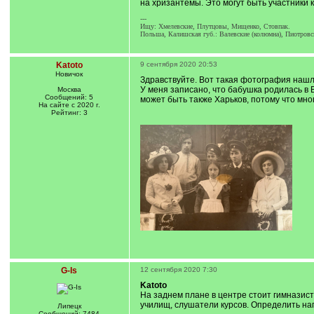
на хризантемы. Это могут быть участники 
---
Ищу: Хмелевские, Плутцовы, Мищенко, Стовпак.
Польша, Калишская губ.: Валевские (колюмна), Пиотровс
Katoto
9 сентября 2020 20:53
Новичок
Здравствуйте. Вот такая фотография нашл
У меня записано, что бабушка родилась в 
Москва
Сообщений: 5
может быть также Харьков, потому что мног
На сайте с 2020 г.
Рейтинг: 3
G-Is
12 сентября 2020 7:30
Katoto
На заднем плане в центре стоит гимназис
училищ, слушатели курсов. Определить на
Липецк
Сообщений: 7484