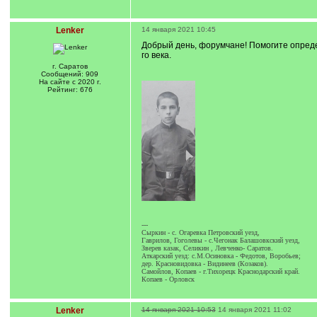
Lenker
14 января 2021 10:45
Добрый день, форумчане! Помогите опреде
го века.
г. Саратов
Сообщений: 909
На сайте с 2020 г.
Рейтинг: 676
---
Сыркин - с. Огаревка Петровский уезд,
Гаврилов, Гоголевы - с.Чегонак Балашовкский уезд,
Зверев казак, Селикин , Левченко- Саратов.
Аткарский уезд: с.М.Осиновка - Федотов, Воробьев;
дер. Красновидовка - Видинеев (Козаков).
Самойлов, Копаев - г.Тихорецк Краснодарский край.
Копаев - Орловск
Lenker
14 января 2021 10:53
14 января 2021 11:02