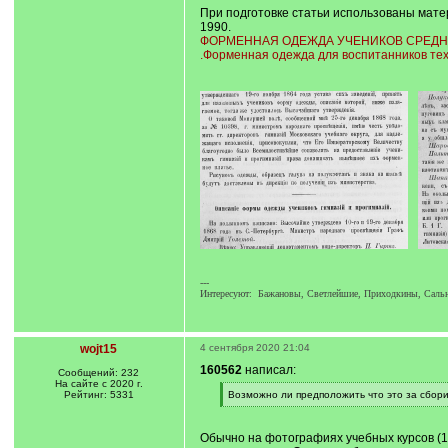
При подготовке статьи использованы матер
1990.
ФОРМЕННАЯ ОДЕЖДА УЧЕНИКОВ СРЕДНИХ 
.Форменная одежда для воспитанников тех
---
Интересуют: Бажановы, Светлейшие, Приходкины, Саль
wojt15
4 сентября 2020 21:04
160562
написал:
Сообщений: 232
На сайте с 2020 г.
[
Рейтинг: 5331
Возможно ли предположить что это за сбор
q
[
]
/
q
Обычно на фотографиях учебных курсов (192
]