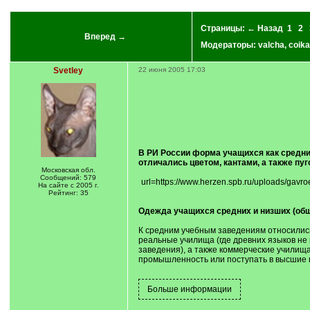
Страницы:
← Назад
1
2
Вперед →
Модераторы:
valcha
,
coika
Svetley
22 июня 2005 17:03
В РИ России форма учащихся как средних
отличались цветом, кантами, а также пу
Московская обл.
Сообщений: 579
url=https://www.herzen.spb.ru/uploads/g
На сайте с 2005 г.
Рейтинг: 35
Одежда учащихся средних и низших (об
К средним учебным заведениям относились 
реальные училища (где древних языков не
заведения), а также коммерческие училища
промышленность или поступать в высшие 