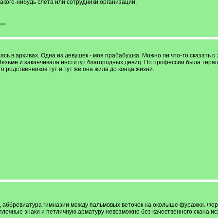
какого-нибудь слета или сотрудники организации.
кие
ась в архивах. Одна из девушек - моя прабабушка. Можно ли что-то сказать
Вязьме и заканчивала институт благородных девиц. По профессии была терап
о родственников тут и тут же она жила до конца жизни.
т, аббревиатура гимназии между пальмовых веточек на околыше фуражки. Фор
плечные знаки и петличную арматуру невозможно без качественного скана ис