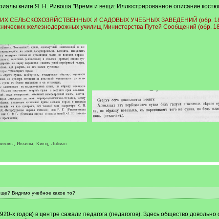
иалы книги Я. Н. Ривоша "Время и вещи: Иллюстрированное описание костюмов 
СЕЛЬСКОХОЗЯЙСТВЕННЫХ И САДОВЫХ УЧЕБНЫХ ЗАВЕДЕНИЙ (обр. 1894 г
нических железнодорожных училищ Министерства Путей Сообщений (обр. 1887
никовы, Ивкины, Киюц, Либман
ище? Видимо учебное какое то?
0-х годов) в центре сажали педагога (педагогов). Здесь общество довольно о