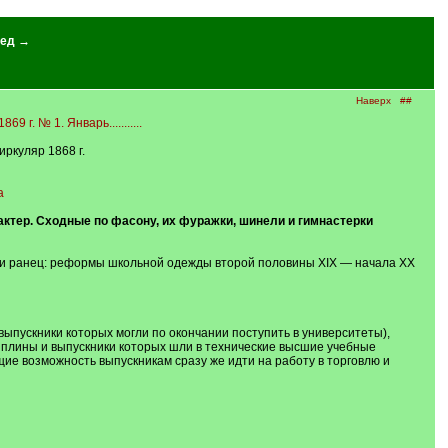
ед →
Наверх
##
г. № 1. Январь...........
ркуляр 1868 г.
a
актер. Сходные по фасону, их фуражки, шинели и гимнастерки
ка и ранец: реформы школьной одежды второй половины XIX — начала XX
выпускники которых могли по окончании поступить в университеты),
иплины и выпускники которых шли в технические высшие учебные
щие возможность выпускникам сразу же идти на работу в торговлю и