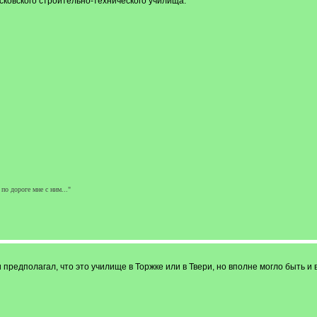
ковского строительно-технического училища.
 по дороге мне с ним..."
и предполагал, что это училище в Торжке или в Твери, но вполне могло быть и 