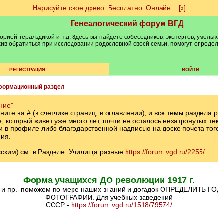
Нарисуйте свое древо. Бесплатно. Онлайн.
[х]
Генеалогический форум ВГД
рией, геральдикой и т.д. Здесь вы найдете собеседников, экспертов, умелых
рхив обратиться при исследовании родословной своей семьи, помогут опреде
РЕГИСТРАЦИЯ
ВОЙТИ
формационный раздел
ние"
кните на # (в счетчике страниц, в оглавлении), и все темы раздел
 который живет уже много лет, почти не осталось незатронутых те
в профиле либо благодарственной надписью на доске почета того, 
ия.
м) см. в Разделе: Училища разные
https://forum.vgd.ru/2255/
Форма учащихся ДО революции 1917 г.
ФОТОГРАФИИ. Для учебных заведений
СССР -
https://forum.vgd.ru/1518/79574/