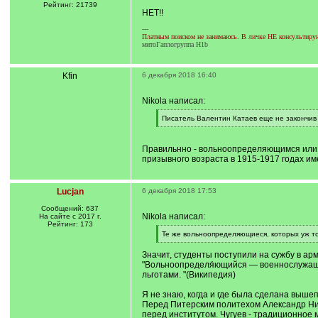
]
Рейтинг: 21739
НЕТ!!
---
Платным поиском не занимаюсь. В личке НЕ консультирую.
митоГаплогруппа H1b
Kfin
6 декабря 2018 16:40
Nikola написал:
[
Писатель Валентин Катаев еще не закончив
q
[
]
/
q
Правильнно - вольноопределяющимся или 
]
призывного возраста в 1915-1917 годах име
Lucjan
6 декабря 2018 17:53
Сообщений: 637
Nikola написал:
На сайте с 2017 г.
Рейтинг: 173
[
Те же вольноопределяющиеся, которых уж то
q
[
]
/
Значит, студенты поступили на сужбу в ар
q
"Вольноопределя́ющийся — военнослужащи
]
льготами. "(Википедия)
Я не знаю, когда и где была сделана выш
Перед Питерским политехом Александр Нико
перед институтом. Чугуев - традиционное 