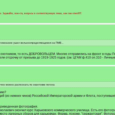
 Задавайте, пож-ста, вопросы в соответствующих темах, вам там ответЯТ.
 гимназию ушел вольноопределяющимся на ПМВ...
охотником, то есть ДОБРОВОЛЬЦЕМ. Многие отправились на фронт в годы Пе
ли отсрочку от призыва до 1919-1925 годов. (см. ЦГАМ ф.410 оп.310 - Личны
чно можно распознать по окантовке погона
мию?
й (из нижних чинов) Российской Императорской армии и Флота, поступивш
еприведенная фотография.
лаевич окончил курс Харьковского коммерческого училища. Есть его фотограф
место лагерных сборов для харьковчан. Форма, похоже, "сержантская". Фотог