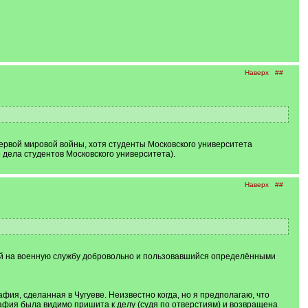
Наверх
##
рвой мировой войны, хотя студенты Московского университета
е дела студентов Московского университета).
Наверх
##
ий на военную службу добровольно и пользовавшийся определёнными
ия, сделанная в Чугуеве. Неизвестно когда, но я предполагаю, что
рафия была видимо пришита к делу (судя по отверстиям) и возвращена