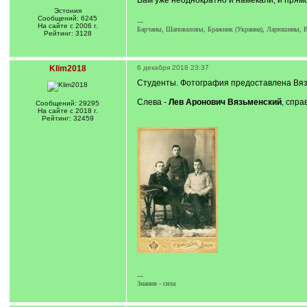
Вам уже неоднократно и намекали, и прямо
Эстония
Сообщений: 6245
---
На сайте с 2006 г.
Барчаны, Шаповаловы, Бражник (Украина), Ларюшины, В
Рейтинг: 3128
Klim2018
6 декабря 2018 23:37
Студенты. Фотография предоставлена Вяз
Слева -
Лев Аронович Вязьменский
, спра
Сообщений: 29295
На сайте с 2018 г.
Рейтинг: 32459
---
Знания - сила