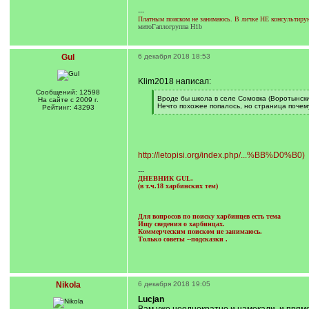
---
Платным поиском не занимаюсь. В личке НЕ консультирую.
митоГаплогруппа H1b
Gul
6 декабря 2018 18:53
Klim2018 написал:
Сообщений: 12598
[
Вроде бы школа в селе Сомовка (Воротынски
На сайте с 2009 г.
q
Нечто похожее попалось, но страница почему
Рейтинг: 43293
]
[
/
q
]
http://letopisi.org/index.php/...%BB%D0%B0)
---
ДНЕВНИК GUL.
(в т.ч.18 харбинских тем)
Для вопросов по поиску харбинцев есть тема
Ищу сведения о харбинцах.
Коммерческим поиском не занимаюсь.
Только советы --подсказки
.
Nikola
6 декабря 2018 19:05
Lucjan