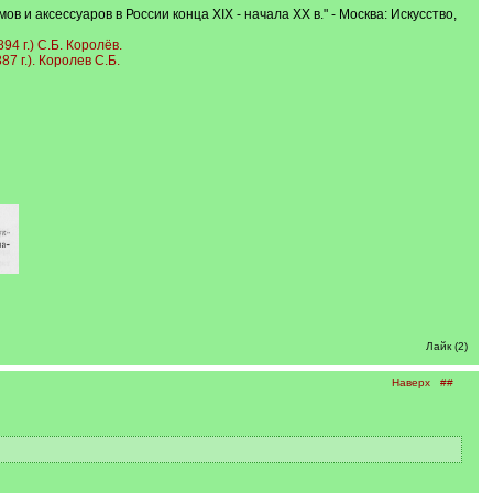
и аксессуаров в России конца XIX - начала XX в." - Москва: Искусство,
.) С.Б. Королёв.
 г.). Королев С.Б.
Лайк (2)
Наверх
##