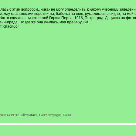
лась с этим вопросом.. никак не могу определить, к какому учебному заведе
жду крылышками воротничка, бабочка на шее, рукавчиков не видно, на мой вз
. Фото сделано в мастерской Гирша Перла, 1916, Петроград. Девушка на фот
нинграда. Но где же она училась, моя прабабушка..
, спасибо!
ния!) а так же Сейгель(Киев, Санкт-петербург) ,Ежков