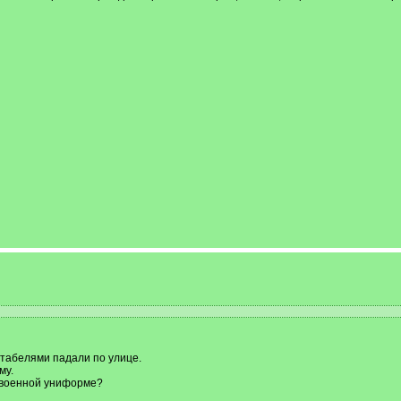
табелями падали по улице.
му.
 военной униформе?