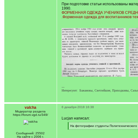
При подготовке статьи использованы матер
1990.
ФОРМЕННАЯ ОДЕЖДА УЧЕНИКОВ СРЕДНИХ 
.Форменная одежда для воспитанников тех
---
Интересуют: Бажановы, Светлейшие, Приходкины, Саль
valcha
6 декабря 2018 16:38
Модератор раздела
https://forum.vgd.ru/349/
Lucjan написал:
[
На фотографии студенты Политехнического 
q
[
]
/
Сообщений: 25502
q
На сайте с 2006 г.