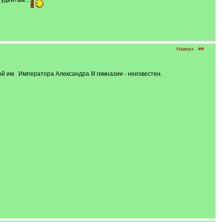
удентам...
Наверх
##
й им . Императора Александра III гимназии - неизвестен.