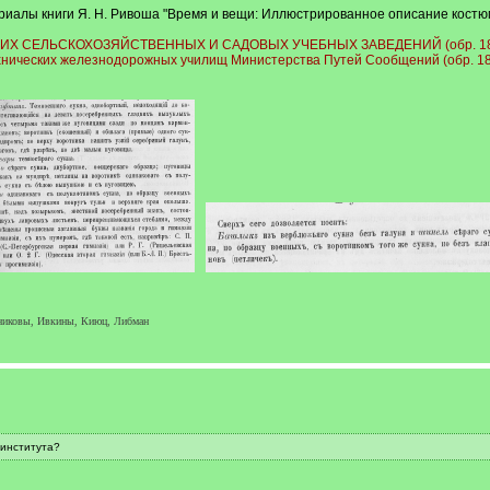
иалы книги Я. Н. Ривоша "Время и вещи: Иллюстрированное описание костюмов 
СЕЛЬСКОХОЗЯЙСТВЕННЫХ И САДОВЫХ УЧЕБНЫХ ЗАВЕДЕНИЙ (обр. 1894 г
нических железнодорожных училищ Министерства Путей Сообщений (обр. 1887
никовы, Ивкины, Киюц, Либман
института?