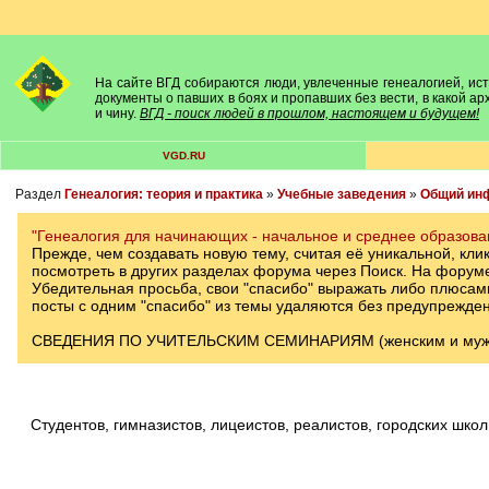
На сайте ВГД собираются люди, увлеченные генеалогией, исто
документы о павших в боях и пропавших без вести, в какой а
и чину.
ВГД - поиск людей в прошлом, настоящем и будущем!
VGD.RU
Раздел
Генеалогия: теория и практика
»
Учебные заведения
»
Общий ин
"Генеалогия для начинающих - начальное и среднее образова
Прежде, чем создавать новую тему, считая её уникальной, кли
посмотреть в других разделах форума через Поиск. На форуме,
Убедительная просьба, свои "спасибо" выражать либо плюсами 
посты с одним "спасибо" из темы удаляются без предупрежден
СВЕДЕНИЯ ПО УЧИТЕЛЬСКИМ СЕМИНАРИЯМ (женским и мужски
студентов, гимназистов, лицеистов, реалистов, городских школ и пр., поможем по мере наших знаний и догадок ОПРЕДЕЛИТЬ ГОД И ТИП УЧЕБНОГО ЗАВЕДЕНИЯ, где учились ваши родные ПО