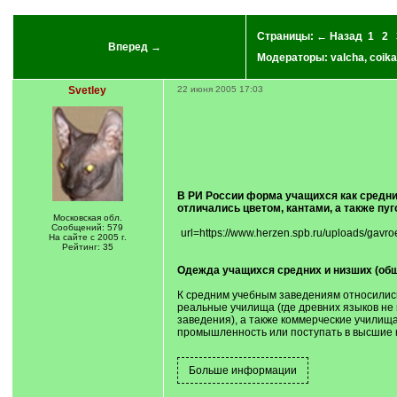
Страницы:
← Назад
1
2
Вперед →
Модераторы:
valcha
,
coika
Svetley
22 июня 2005 17:03
В РИ России форма учащихся как средних
отличались цветом, кантами, а также пу
Московская обл.
Сообщений: 579
url=https://www.herzen.spb.ru/uploads/g
На сайте с 2005 г.
Рейтинг: 35
Одежда учащихся средних и низших (об
К средним учебным заведениям относились 
реальные училища (где древних языков не
заведения), а также коммерческие училища
промышленность или поступать в высшие 