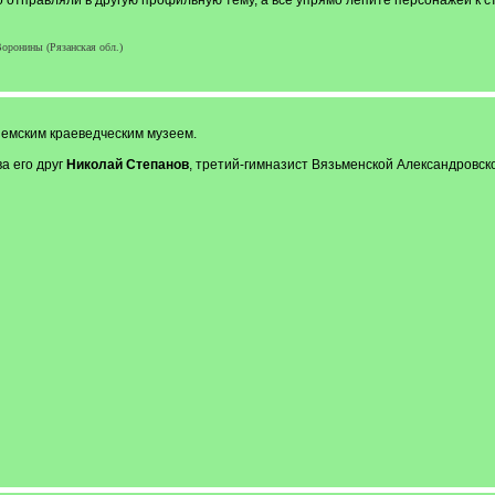
 отправляли в другую профильную тему, а все упрямо лепите персонажей к ст
оронины (Рязанская обл.)
емским краеведческим музеем.
ва его друг
Николай Степанов
, третий-гимназист Вязьменской Александровско