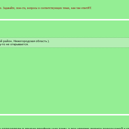
 Задавайте, пож-ста, вопросы в соответствующих темах, вам там ответЯТ.
й район, Нижегородская область ).
-то не открывается.