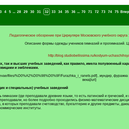
3
4
5
...
28
29
30
31
32
33
34
35
36
...
70
71
72
73
74
75
Впер
.Педагогическое обозрение при Циркуляре Московского учебного округа 1869 
Описание формы одежды учеников гимназий и прогимназий. Ци
http://blog.studiobellissima.ru/kostyum-uchaschihsy
, так и высших учебных заведений, как правило, имела полувоенный хар
говицами и эмблемами.
avroevae/files/%D0%A2%D0%98%D0%9F/Furazhka_i_ranets.pdf]...мундир, фураж
века[/url]
щих и специальных) учебных заведений
гимназии (где преподавали древние языки, то есть латинский и греческий, и 
 преподавали, но более подробно проходились физико-математические дисц
, в которых преподавали счетоводство, бухгалтерию и другие предметы, даю
коммерческие институты.