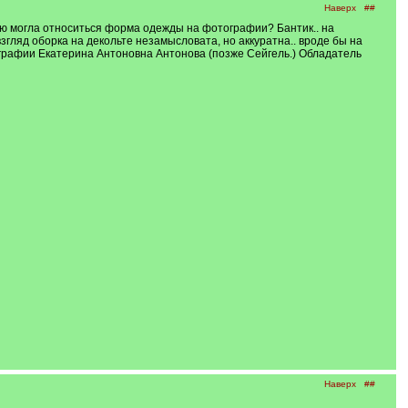
Наверх
##
нию могла относиться форма одежды на фотографии? Бантик.. на
гляд оборка на декольте незамысловата, но аккуратна.. вроде бы на
ографии Екатерина Антоновна Антонова (позже Сейгель.) Обладатель
Наверх
##