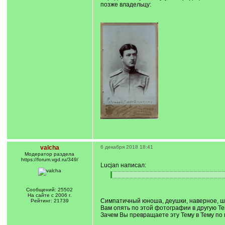
позже владельцу:
valcha
6 декабря 2018 18:41
Модератор раздела
https://forum.vgd.ru/349/
Lucjan написал:
[
[
q
/
]
q
Сообщений: 25502
]
На сайте с 2006 г.
Симпатичный юноша, деушки, наверное, ш
Рейтинг: 21739
Вам опять по этой фотографии в другую Те
Зачем Вы превращаете эту Тему в Тему по