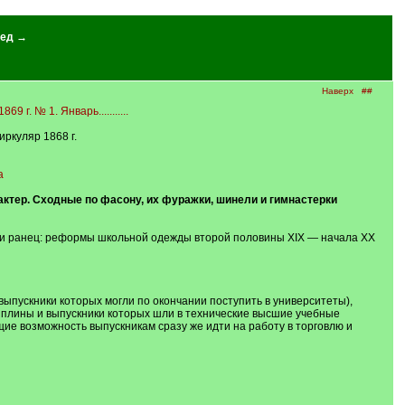
ед →
Наверх
##
г. № 1. Январь...........
ркуляр 1868 г.
a
актер. Сходные по фасону, их фуражки, шинели и гимнастерки
ка и ранец: реформы школьной одежды второй половины XIX — начала XX
выпускники которых могли по окончании поступить в университеты),
иплины и выпускники которых шли в технические высшие учебные
щие возможность выпускникам сразу же идти на работу в торговлю и