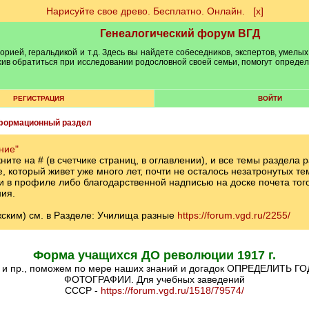
Нарисуйте свое древо. Бесплатно. Онлайн.
[х]
Генеалогический форум ВГД
рией, геральдикой и т.д. Здесь вы найдете собеседников, экспертов, умелых
рхив обратиться при исследовании родословной своей семьи, помогут опреде
РЕГИСТРАЦИЯ
ВОЙТИ
формационный раздел
ние"
кните на # (в счетчике страниц, в оглавлении), и все темы раздел
 который живет уже много лет, почти не осталось незатронутых те
в профиле либо благодарственной надписью на доске почета того, 
ия.
м) см. в Разделе: Училища разные
https://forum.vgd.ru/2255/
Форма учащихся ДО революции 1917 г.
ФОТОГРАФИИ. Для учебных заведений
СССР -
https://forum.vgd.ru/1518/79574/