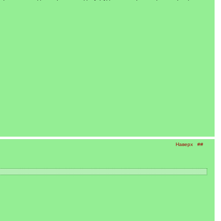
Наверх
##