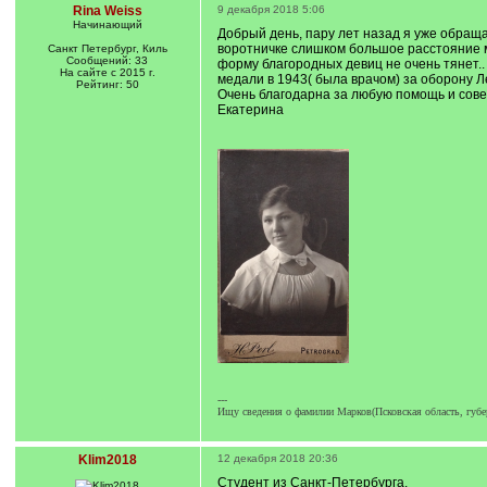
Rina Weiss
9 декабря 2018 5:06
Начинающий
Добрый день, пару лет назад я уже обраща
воротничке слишком большое расстояние ме
Санкт Петербург, Киль
Сообщений: 33
форму благородных девиц не очень тянет.
На сайте с 2015 г.
медали в 1943( была врачом) за оборону Ле
Рейтинг: 50
Очень благодарна за любую помощь и совет
Екатерина
---
Ищу сведения о фамилии Марков(Псковская область, губер
Klim2018
12 декабря 2018 20:36
Студент из Санкт-Петербурга.