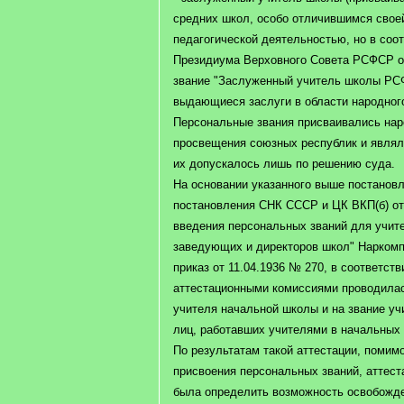
средних школ, особо отличившимся свое
педагогической деятельностью, но в соот
Президиума Верховного Совета РСФСР от 
звание "Заслуженный учитель школы РС
выдающиеся заслуги в области народного
Персональные звания присваивались на
просвещения союзных республик и явля
их допускалось лишь по решению суда.
На основании указанного выше постановл
постановления СНК СССР и ЦК ВКП(б) от 
введения персональных званий для учите
заведующих и директоров школ" Нарком
приказ от 11.04.1936 № 270, в соответст
аттестационными комиссиями проводилас
учителя начальной школы и на звание у
лиц, работавших учителями в начальных 
По результатам такой аттестации, помим
присвоения персональных званий, аттес
была определить возможность освобожде