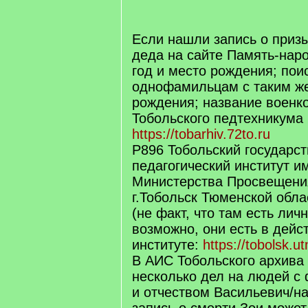
/
q
]
Если нашли запись о призы
деда на сайте Память-народ
год и место рождения; пои
однофамильцам с таким ж
рождения; название военк
Тобольского педтехникума 
https://tobarhiv.72to.ru
Р896 Тобольский государс
педагогический институт 
Министерства Просвещени
г.Тобольск Тюменской облас
(не факт, что там есть лич
возможно, они есть в дей
институте:
https://tobolsk.u
В АИС Тобольского архива
несколько дел на людей с
и отчеством Васильевич/на