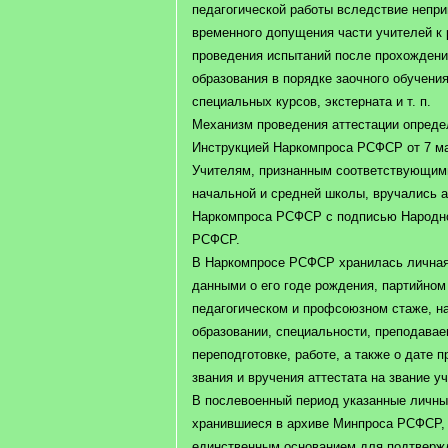
педагогической работы вследствие непри
временного допущения части учителей к 
проведения испытаний после прохождени
образования в порядке заочного обучения
специальных курсов, экстерната и т. п.
Механизм проведения аттестации опреде
Инструкцией Наркомпроса РСФСР от 7 мая
Учителям, признанным соответствующим
начальной и средней школы, вручались а
Наркомпроса РСФСР с подписью Народно
РСФСР.
В Наркомпросе РСФСР хранилась личная 
данными о его годе рождения, партийном
педагогическом и профсоюзном стаже, на
образовании, специальности, преподава
переподготовке, работе, а также о дате 
звания и вручения аттестата на звание у
В послевоенный период указанные личны
хранившиеся в архиве Минпроса РСФСР, 
единственным основанием для подтвержд