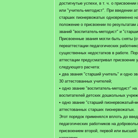
достигнутые успехи, в т. ч. о присвоении
или "учитель-методист". При введении ат
старших пионервожатых одновременно на
положение о присвоении по результатам
званий "воспитатель-методист" и "старш
Присвоенные звания могли быть сняты (о
переаттестации педагогических работник
существенных недостатков в работе. Пор
аттестации предусматривал присвоение у
следующего расчета:
• два звания "старший учитель" и одно з
30 аттестованных учителей;
• одно звание "воспитатель-методист" на
воспитателей детских дошкольных учреж
• одно звание "старший пионервожатый-м
аттестованных старших пионервожатых.
Этот порядок применялся вплоть до введ
педагогических работников на добровольн
присвоением второй, первой или высшей
категории.