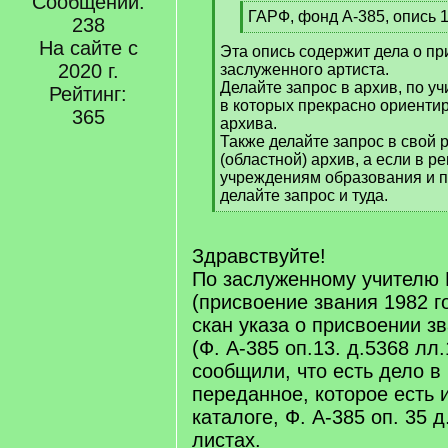
Сообщений:
q
[
ГАРФ, фонд А-385, опись 
]
238
q
[
На сайте с
Эта опись содержит дела о п
]
/
2020 г.
заслуженного артиста.
q
Делайте запрос в архив, по уч
]
Рейтинг:
в которых прекрасно ориенти
365
архива.
Также делайте запрос в свой
(областной) архив, а если в р
учреждениям образования и п
делайте запрос и туда.
[
/
q
Здравствуйте!
]
По заслуженному учителю
(присвоение звания 1982 
скан указа о присвоении зв
(Ф. А-385 оп.13. д.5368 лл.
сообщили, что есть дело 
переданное, которое есть 
каталоге, Ф. А-385 оп. 35 д
листах.