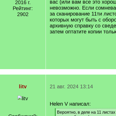
вас (или вам все это хорош
2016 г.
невозможно. Если сомнева
Рейтинг:
за сканирование 11ти лист
2902
которых могут быть с оборо
архивную справку со сведе
затем оптатите копии толь
litv
21 авг. 2024 13:14
Helen V написал:
[
Вероятно, в деле на 11 листа