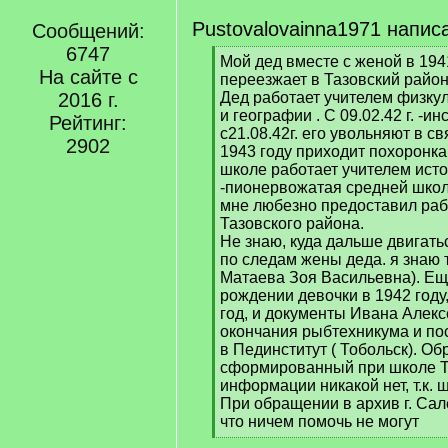
Pustovalovainna1971 напис
Сообщений:
6747
[
Мой дед вместе с женой в 194
На сайте с
q
переезжает в Тазовский район
]
2016 г.
Дед работает учителем физкул
и географии . С 09.02.42 г. -и
Рейтинг:
с21.08.42г. его увольняют в с
2902
1943 году приходит похоронка.
школе работает учителем истори
-пионервожатая средней школ
мне любезно предоставил раб
Тазовского района.
Не знаю, куда дальше двигать
по следам жены деда. я знаю 
Матаева Зоя Васильевна). Ещ
рождении девочки в 1942 году
год, и документы Ивана Алекс
окончания рыбтехникума и пос
в Пединститут ( Тобольск). Об
сформированный при школе Та
информации никакой нет, т.к. 
При обращении в архив г. Са
что ничем помочь не могут
[