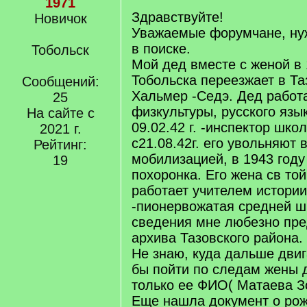
1971
Здравствуйте!
Новичок
Уважаемые форумчане, ну
в поиске.
Тобольск
Мой дед вместе с женой в 
Тобольска переезжает в Та
Сообщений:
Хальмер -Седэ. Дед работ
25
физкультуры, русского язык
На сайте с
09.02.42 г. -инспектор шко
2021 г.
с21.08.42г. его увольняют в
Рейтинг:
мобилизацией, в 1943 году
19
похоронка. Его жена св то
работает учителем истории, 
-пионервожатая средней шк
сведения мне любезно пре
архива Тазовского района.
Не знаю, куда дальше двиг
бы пойти по следам жены 
только ее ФИО( Матаева З
Еще нашла документ о рож