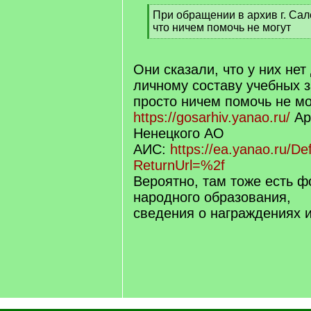
[
При обращении в архив г. Са
q
что ничем помочь не могут
]
[
/
q
Они сказали, что у них нет
]
личному составу учебных 
просто ничем помочь не мо
https://gosarhiv.yanao.ru/
Ар
Ненецкого АО
АИС:
https://ea.yanao.ru/De
ReturnUrl=%2f
Вероятно, там тоже есть ф
народного образования,
сведения о награждениях и