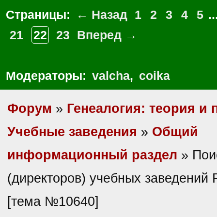
Страницы:
← Назад
1
2
3
4
5
..
21
22
23
Вперед →
Модераторы:
valcha
,
coika
Форум
»
Генеалогия: теория и 
Учебные заведения
»
Общий
информационный раздел
» Пои
(директоров) учебных заведений
[тема №10640]