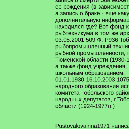
запись о смерти Зои может
ее рождения (в зависимост
а запись о браке - еще как
дополнительную информац
находился где? Вот фонд к
рыбтехникума в том же арх
03.05.2001 509 Ф. Р936 То
рыбопромышленный техни
рыбной промышленности, г
Тюменской области (1930-19
а также фонд учреждения,
школьным образованием:
01.01.1930-16.10.2003 107
народного образования ис
комитета Тобольского райо
народных депутатов, г.Тоб
области (1924-1977гг.)
Pustovalovainna1971 напис