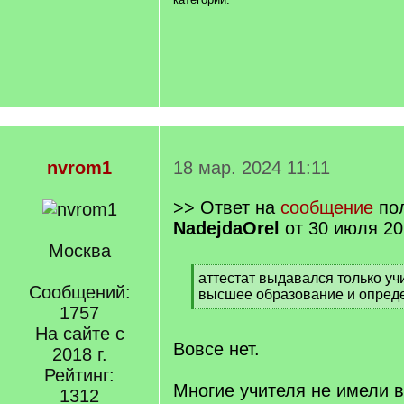
nvrom1
18 мар. 2024 11:11
>> Ответ на
сообщение
пол
NadejdaOrel
от 30 июля 20
Москва
[
аттестат выдавался только у
Сообщений:
q
высшее образование и опред
]
1757
[
/
На сайте с
q
Вовсе нет.
2018 г.
]
Рейтинг:
Многие учителя не имели 
1312