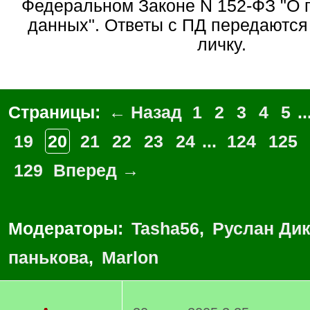
Федеральном Законе N 152-ФЗ "О 
данных". Ответы с ПД передаются 
личку.
Страницы:
← Назад
1
2
3
4
5
..
19
20
21
22
23
24
...
124
125
129
Вперед →
Модераторы:
Tasha56
,
Руслан Ди
панькова
,
Marlon