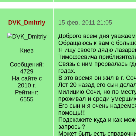
DVK_Dmitriy
15 фев. 2011 21:05
Доброго всем дня уважае
Обращаюсь к вам с большо
Я ищу своего дядю Лазар
Киев
Тимофеевича приблизительн
Связь с ним прервалась где
Сообщений:
годах.
4729
В это время он жил в г. Со
На сайте с
Лет 20 назад его сын дела
2010 г.
милицию Сочи, но по месту
Рейтинг:
проживал и среди умерших
6555
Его сын и я очень надеемс
помощь!!!
Подскажите куда и как мож
запросы?
Может быть есть справочни