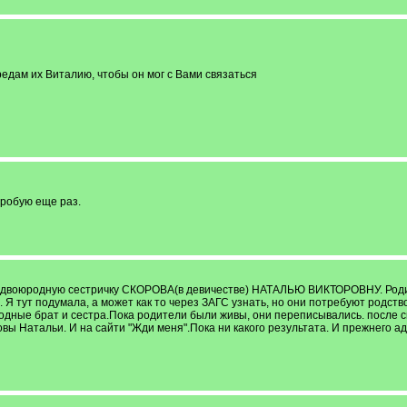
редам их Виталию, чтобы он мог с Вами связаться
пробую еще раз.
 двоюродную сестричку СКОРОВА(в девичестве) НАТАЛЬЮ ВИКТОРОВНУ. Родилась
 Я тут подумала, а может как то через ЗАГС узнать, но они потребуют родст
дные брат и сестра.Пока родители были живы, они переписывались. после см
овы Натальи. И на сайти "Жди меня".Пока ни какого результата. И прежнего ад