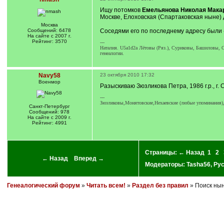
Ищу потомков
Емельянова Николая Мака
Москве, Елоховская (Спартаковская ныне) д
Москва
Сообщений: 6478
Соседями его по последнему адресу были 
На сайте с 2007 г.
Рейтинг: 3570
---
Наталия. U5a1d2a Лётовы (Ряз.), Суриковы, Башиловы, Су
генеалогии.
Navy58
23 октября 2010 17:32
Военмор
Разыскиваю Зюзликова Петра, 1986 г.р., г.
---
Зюзликовы,Монятовские,Нехаевские (любые упоминания)
Санкт-Петербург
Сообщений: 978
На сайте с 2009 г.
Рейтинг: 4991
Страницы:
← Назад
1
2
← Назад
Вперед →
Модераторы:
Tasha56
,
Рус
Генеалогический форум
»
Читать всем!
»
Раздел без правил
» Поиск нын