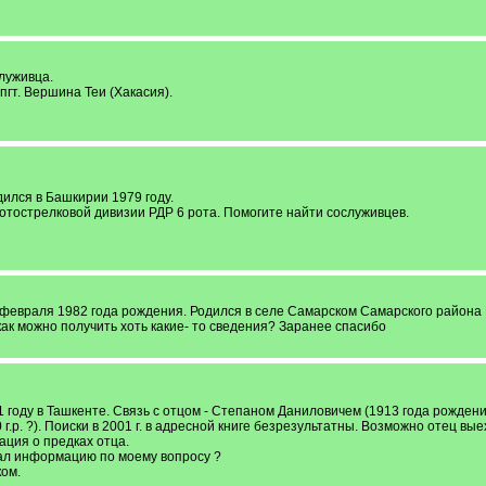
луживца.
пгт. Вершина Теи (Хакасия).
ился в Башкирии 1979 году.
мотострелковой дивизии РДР 6 рота. Помогите найти сослуживцев.
февраля 1982 года рождения. Родился в селе Самарском Самарского района 
ак можно получить хоть какие- то сведения? Заранее спасибо
году в Ташкенте. Связь с отцом - Степаном Даниловичем (1913 года рождения)
р. ?). Поиски в 2001 г. в адресной книге безрезультатны. Возможно отец вые
ция о предках отца.
ал информацию по моему вопросу ?
ом.