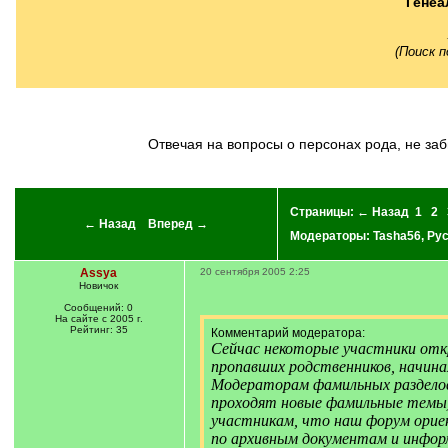
Генеа
(Поиск 
Отвечая на вопросы о персонах рода, не з
Страницы:
← Назад
1
2
← Назад
Вперед →
Модераторы:
Tasha56
,
Рус
Assya
20 сентября 2005 2:25
Новичок
Сообщений: 0
На сайте с 2005 г.
Рейтинг: 35
Комментарий модератора:
Сейчас некоторые участники от
пропавших родственников, начиная
Модераторам фамильных разделов 
проходят новые фамильные темы) 
участникам, что наш форум ориен
по архивным документам и инфор