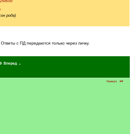
/26805/
/
он рода)
Ответы с ПД передаются только через личку.
9
Вперед →
Наверх
##