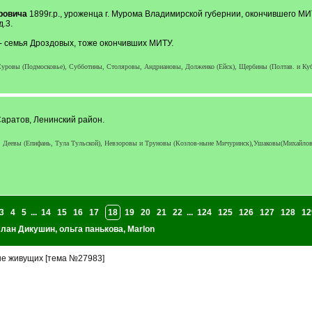
ровича
1899г.р., уроженца г. Мурома Владимирской губернии, окончившего МИТУ
.3.
- семья Дроздовых, тоже окончивших МИТУ.
ровы (Подмосковье), Субботины, Столяровы, Андриановы, Долженко (Ейск), Щербины (Полтав. и Кубань) 
 Саратов, Ленинский район.
, Деевы (Епифань, Тула Тульской), Невзоровы и Труновы (Козлов-ныне Мичуринск),Ушаковы(Михайло
3
4
5
...
14
15
16
17
18
19
20
21
22
...
124
125
126
127
128
12
лан Дикушин
,
ольга панькова
,
Marlon
е живущих [тема №27983]