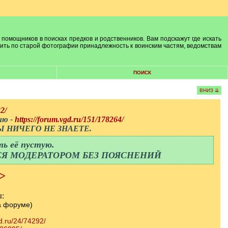
 помощников в поисках предков и родственников. Вам подскажут где искать
лить по старой фотографии принадлежность к воинским частям, ведомствам
ПОИСК
ВНИЗ ⇊
2/
ию -
https://forum.vgd.ru/151/178264/
 НИЧЕГО НЕ ЗНАЕТЕ.
ь её пустую.
ТСЯ МОДЕРАТОРОМ БЕЗ ПОЯСНЕНИЙ
>
ы:
а форуме)
d.ru/24/74292/