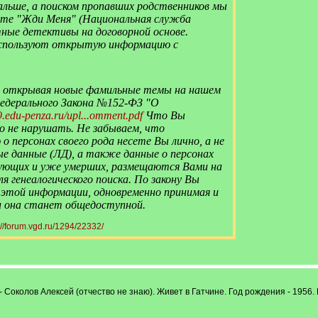
дальше, а поиском пропавших родственников мы
айте "Жди Меня" (Национальная служба
тные детективы на договорной основе.
используют открытую информацию с
о открывая новые фамильные темы на нашем
едерального Закона №152-ФЗ "О
9.edu-penza.ru/upl...omment.pdf
Что Вы
го не нарушать. Не забываем, что
 персонах своего рода несете Вы лично, а не
ые данные (ЛД), а также данные о персонах
вующих и уже умерших, размещаются Вами на
я генеалогического поиска. По закону Вы
 этой информации, одновременно принимая и
и она станет общедоступной.
://forum.vgd.ru/1294/22332/
 Соколов Алексей (отчество не знаю). Живет в Гатчине. Год рождения - 1956. 