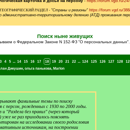
логическая карточка и досье на персону
-
https://forum.vgd.ru/24
ГЕОГРАФИЧЕСКИЙ РАЗДЕЛ
- "Страны и регионы"
https://forum.vgd.ru/388
по административно-территориальному делению (АТД) проживания перс
Поиск ныне живущих
абываем о Федеральном Законе N 152-ФЗ "О персональных данных". 
3
4
5
...
14
15
16
17
18
19
20
21
22
...
124
125
126
127
128
12
лан Дикушин
,
ольга панькова
,
Marlon
крывают фамильные темы по поиску
 с персон, рожденных с 1930 по 2000 годы.
и "Раздела без правил" (через который
уже не раз приходилось пояснять
тирован на исследовании своего родословия
мативным источникам, на построении