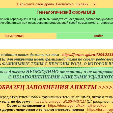
Нарисуйте свое древо. Бесплатно. Онлайн.
[х]
Генеалогический форум ВГД
рией, геральдикой и т.д. Здесь вы найдете собеседников, экспертов, умелых
рхив обратиться при исследовании родословной своей семьи, помогут опреде
РЕГИСТРАЦИЯ
ВОЙТИ
 создании новых фамильных тем -
https://forum.vgd.ru/1294/2233
для открытия новой фамильной темы по своему родослов
Ь ФАМИЛЬНЫЕ ТЕМЫ С ПЕРСОНЫ РОДА, О КОТОРОЙ ВЫ
росы Анкеты НЕОБХОДИМО ответить, а не копироват
емы ___ С НЕЗАПОЛНЕННЫМИ АНКЕТАМИ УДАЛЯЮ
ОБРАЗЕЦ ЗАПОЛНЕНИЯ АНКЕТЫ >>>>
еред открытием новых фамильных тем, не ленимся, читаем тем
итель по форуму
-
https://forum.vgd.ru/1304/43711/
(17 разделов н
Советы начинающим
-
https://docs.vgd.ru/kak-najti-predkov
и дореволюционного генеалогического поиска
-
https://forum.vg