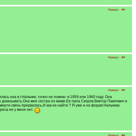
Наверх
##
Наверх
##
Наверх
##
 она в г.Нальчик, точно не помню- в 1959 или 1960 году. Она
во доказывать.Она мне сестра по маме.Ее папа Скоров Виктор Павлович и
ерти связь прервалась.И как ее найти ? Я уже и на форум Нальчика
реса ее у меня нет.
Наверх
##