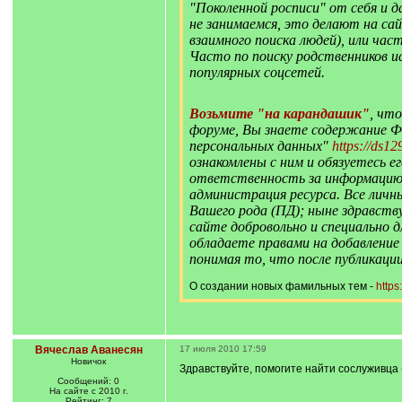
"Поколенной росписи" от себя и 
не занимаемся, это делают на с
взаимного поиска людей), или час
Часто по поиску родственников 
популярных соцсетей.
Возьмите "на карандашик"
, чт
форуме, Вы знаете содержание Ф
персональных данных"
https://ds12
ознакомлены с ним и обязуетесь е
ответственность за информацию о
администрация ресурса. Все личн
Вашего рода (ПД); ныне здравст
сайте добровольно и специально дл
обладаете правами на добавление
понимая то, что после публикаци
О создании новых фамильных тем -
https
Вячеслав Аванесян
17 июля 2010 17:59
Новичок
Здравствуйте, помогите найти сослуживца -
Сообщений: 0
На сайте с 2010 г.
Рейтинг: 7