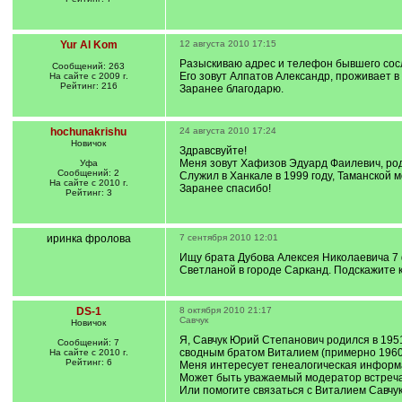
Yur Al Kom
12 августа 2010 17:15
Разыскиваю адрес и телефон бывшего сос
Сообщений: 263
Его зовут Алпатов Александр, проживает в 
На сайте с 2009 г.
Рейтинг: 216
Заранее благодарю.
hochunakrishu
24 августа 2010 17:24
Новичок
Здравсвуйте!
Меня зовут Хафизов Эдуард Фаилевич, род
Уфа
Сообщений: 2
Служил в Ханкале в 1999 году, Таманской 
На сайте с 2010 г.
Заранее спасибо!
Рейтинг: 3
иринка фролова
7 сентября 2010 12:01
Ищу брата Дубова Алексея Николаевича 7 
Светланой в городе Сарканд. Подскажите к
DS-1
8 октября 2010 21:17
Савчук
Новичок
Я, Савчук Юрий Степанович родился в 1951 
Сообщений: 7
сводным братом Виталием (примерно 1960 г.
На сайте с 2010 г.
Рейтинг: 6
Меня интересует генеалогическая информа
Может быть уважаемый модератор встреч
Или помогите связаться с Виталием Савчук