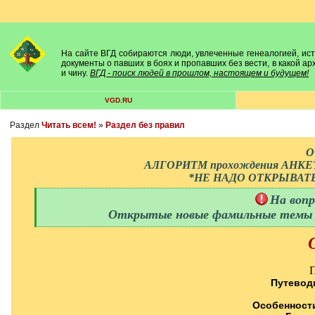
На сайте ВГД собираются люди, увлеченные генеалогией, исто
документы о павших в боях и пропавших без вести, в какой а
и чину.
ВГД - поиск людей в прошлом, настоящем и будущем!
VGD.RU
Раздел
Читать всем!
»
Раздел без правил
О
АЛГОРИТМ прохождения АНКЕТЫ 
*НЕ НАДО ОТКРЫВАТ
[
На воп
q
]
Открытые новые фамильные т
[
/
q
]
П
Путевод
Особенност