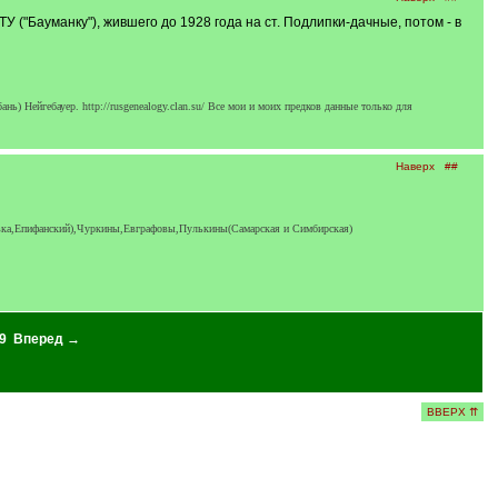
 ("Бауманку"), жившего до 1928 года на ст. Подлипки-дачные, потом - в
Нейгебауер. http://rusgenealogy.clan.su/ Все мои и моих предков данные только для
Наверх
##
вка,Епифанский),Чуркины,Евграфовы,Пулькины(Самарская и Симбирская)
9
Вперед →
ВВЕРХ ⇈