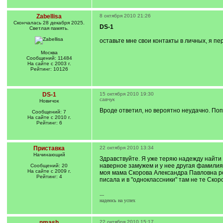
Zabellisa
8 октября 2010 21:26
Cкончалась 28 декабря 2025.
DS-1
Светлая память.
оставьте мне свои контакты в личных, я пе
Москва
Сообщений: 11484
На сайте с 2003 г.
Рейтинг: 10126
DS-1
15 октября 2010 19:30
савчук
Новичок
Вроде ответил, но вероятно неудачно. По
Сообщений: 7
На сайте с 2010 г.
Рейтинг: 6
Приставка
22 октября 2010 13:34
Начинающий
Здравствуйте. Я уже теряю надежду найти
наверное замужем и у нее другая фамилия.
Сообщений: 20
На сайте с 2009 г.
моя мама Скорова Александра Павловна ро
Рейтинг: 4
писала и в "одноклассники" там не те Скор
---
надеюсь на успех
nmash
22 октября 2010 15:17