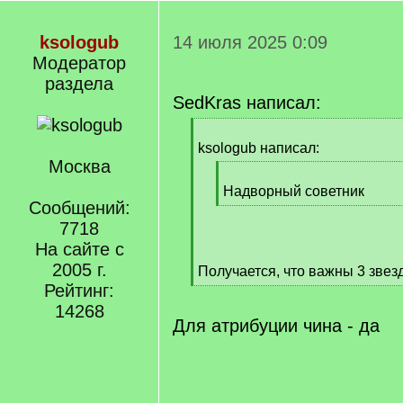
ksologub
14 июля 2025 0:09
Модератор
раздела
SedKras написал:
[
q
ksologub написал:
]
Москва
[
q
Надворный советник
Сообщений:
]
[
/
7718
q
На сайте с
]
2005 г.
Получается, что важны 3 звез
[
Рейтинг:
/
14268
q
Для атрибуции чина - да
]