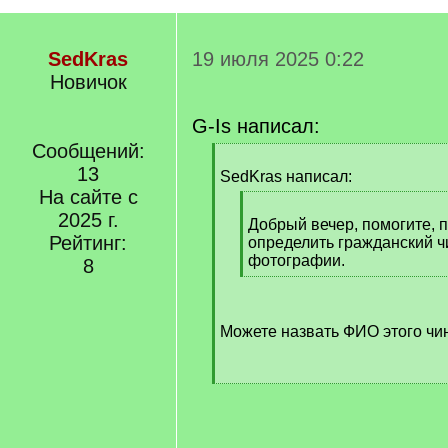
SedKras
19 июля 2025 0:22
Новичок
G-Is написал:
Сообщений:
[
13
q
SedKras написал:
]
На сайте с
[
2025 г.
q
Добрый вечер, помогите, 
Рейтинг:
]
определить гражданский ч
фотографии.
8
[
/
q
Можете назвать ФИО этого чин
]
[
/
q
]