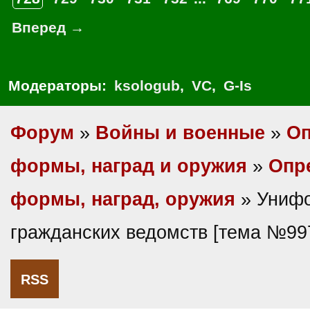
Вперед →
Модераторы:
ksologub
,
VC
,
G-Is
Форум
»
Войны и военные
»
Оп
формы, наград и оружия
»
Опр
формы, наград, оружия
» Униф
гражданских ведомств [тема №99
RSS