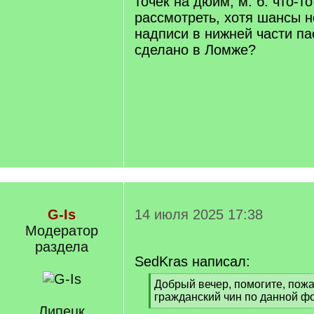
точек на дюйм, м. б. что-т
рассмотреть, хотя шансы н
надписи в нижней части п
сделано в Ломже?
G-Is
14 июля 2025 17:38
Модератор
раздела
SedKras написал:
[
Добрый вечер, помогите, пожа
q
гражданский чин по данной ф
]
Липецк
[