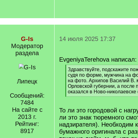
G-Is
14 июля 2025 17:37
Модератор
раздела
EvgeniyaTerehova написал:
[
Здравствуйте, подскажите пож
q
судя по форме, мужчина на ф
]
Липецк
на фото. Архипов Василий В. 
Орловской губернии, а после 
оказался в Ново-николаевске 
Сообщений:
[
7484
/
q
На сайте с
То ли это городовой с нагр
]
2013 г.
ли это знак тюремного смо
Рейтинг:
надзирателя). Необходим 
8917
бумажного оригинала с ра