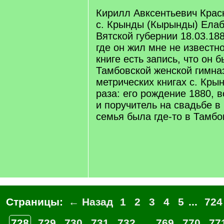
Кирилл Авксентьевич Крас
с. Крынды (Кырынды) Елаб
Вятской губернии 18.03.18
где он жил мне не известн
книге есть запись, что он 
Тамбовской женской гимназ
метрических книгах с. Кры
раза: его рождение 1880, 
и поручитель на свадьбе в
семья была где-то в Тамбо
Страницы:
← Назад
1
2
3
4
5
...
724
728
729
730
731
732
...
769
770
77