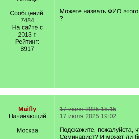
/
q
Можете назвать ФИО этого 
Сообщений:
]
?
7484
На сайте с
2013 г.
Рейтинг:
8917
Maifly
17 июля 2025 18:15
Начинающий
17 июля 2025 19:02
Подскажите, пожалуйста, 
Москва
Семинарист? И может ли б