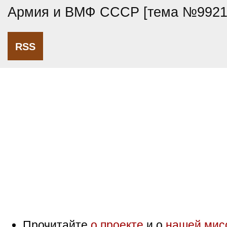
Армия и ВМФ СССР [тема №9921
RSS
Прочитайте
о проекте
и о
нашей мис