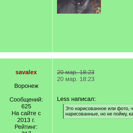
savalex
20 мар. 18:23
20 мар. 18:23
Воронеж
Less написал:
Сообщений:
625
[
Это нарисованное или фото, ч
На сайте с
q
нарисованные, но не пойму, к
]
2013 г.
[
/
Рейтинг:
q