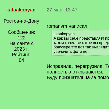
tataakopyan
27 мар. 13:47
Ростов-на-Дону
romanvm написал:
Сообщений:
[
tataakopyan
122
q
А как вы себе представляет п
]
На сайте с
таком качестве какое вы пред
браузере это вот так выгляди
2023 г.
увеличить фото нет.
Рейтинг:
[
84
/
q
Исправила, перегрузила. 
]
полностью открываются.
Буду признательна за пом