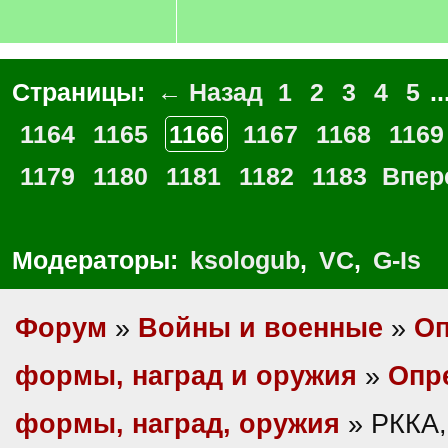
Страницы:
← Назад
1
2
3
4
5
..
1164
1165
1166
1167
1168
1169
1179
1180
1181
1182
1183
Впер
Модераторы:
ksologub
,
VC
,
G-Is
Форум
»
Войны и военные
»
Оп
формы, наград и оружия
»
Опр
формы, наград, оружия
» РККА,