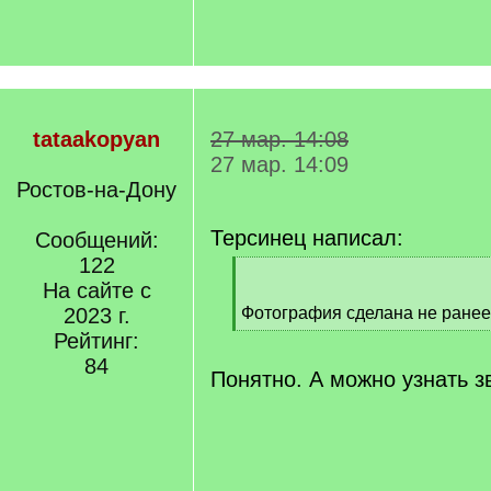
tataakopyan
27 мар. 14:08
27 мар. 14:09
Ростов-на-Дону
Терсинец написал:
Сообщений:
122
[
На сайте с
q
]
2023 г.
Фотография сделана не ранее
[
Рейтинг:
/
84
q
Понятно. А можно узнать з
]