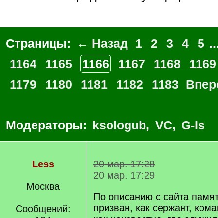
Страницы:
← Назад
1
2
3
4
5
..
1164
1165
1166
1167
1168
1169
1179
1180
1181
1182
1183
Впер
Модераторы:
ksologub
,
VC
,
G-Is
Less
20 мар. 17:28
20 мар. 17:29
Москва
По описанию с сайта памят
призван, как сержант, коман
Сообщений: