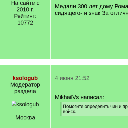
На сайте с
q
Медали 300 лет дому Роман
2010 г.
]
сидящего- и знак За отлич
Рейтинг:
10772
ksologub
4 июня 21:52
Модератор
раздела
MikhailVs написал:
[
Помогите определить чин и п
q
войск.
]
Москва
[
/
q