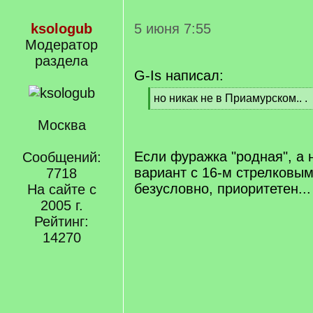
ksologub
5 июня 7:55
Модератор
раздела
G-Is написал:
[
но никак не в Приамурском.. .
q
[
]
Москва
/
q
]
Если фуражка "родная", а 
Сообщений:
вариант с 16-м стрелковым
7718
безусловно, приоритетен...
На сайте с
2005 г.
Рейтинг:
14270