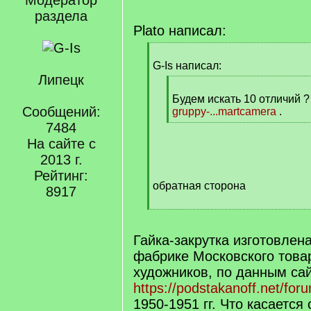
Модератор
раздела
Plato написал:
[
q
G-Is написал:
]
Липецк
[
q
Будем искать 10 отличий ?
Сообщений:
]
gruppy-...martcamera
.
[
7484
/
На сайте с
q
2013 г.
]
Рейтинг:
обратная сторона
8917
[
/
q
Гайка-закрутка изготовлен
]
фабрике Московского това
художников, по данным са
https://podstakanoff.net/fo
1950-1951 гг. Что касается 