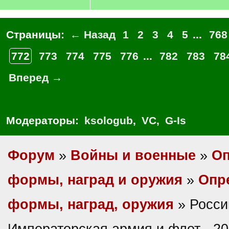
Страницы:
← Назад
1
2
3
4
5
...
768
772
773
774
775
776
...
782
783
78
Вперед →
Модераторы:
ksologub
,
VC
,
G-Is
Форум
»
Войны и военные
»
Оп
формы, наград и оружия
»
Опр
формы, наград, оружия
» Росси