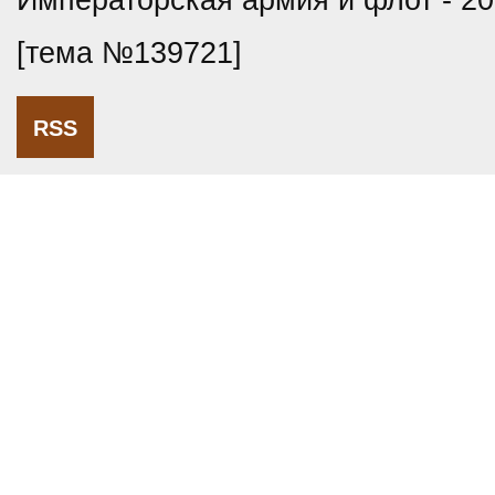
Императорская армия и флот - 20
[тема №139721]
RSS