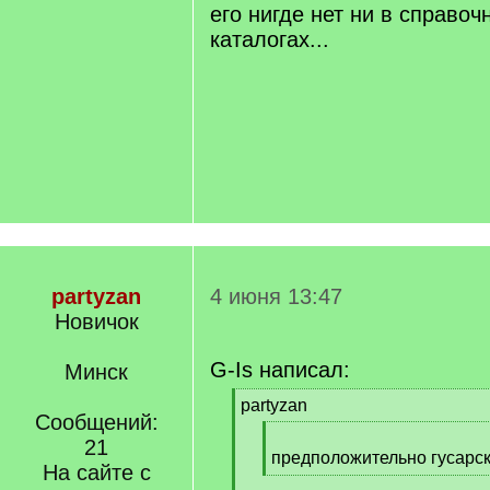
его нигде нет ни в справоч
каталогах...
partyzan
4 июня 13:47
Новичок
G-Is написал:
Минск
[
partyzan
Сообщений:
q
[
]
21
q
предположительно гусарск
На сайте с
]
[