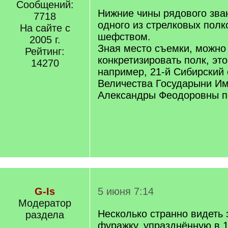
Сообщений:
]
Нижние чины рядового зван
7718
одного из стрелковых пол
На сайте с
шефством.
2005 г.
Зная место съемки, можно
Рейтинг:
конкретизировать полк, это
14270
например, 21-й Сибирский
Величества Государыни И
Александры Феодоровны по
G-Is
5 июня 7:14
Модератор
Несколько странно видеть
раздела
фуражку, упразднённую в 1