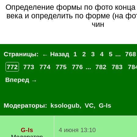
Определение формы по фото конца XIX-начала XX
века и определить по форме (на фот
чин
Страницы:
← Назад
1
2
3
4
5
...
768
772
773
774
775
776
...
782
783
78
Вперед →
Модераторы:
ksologub
,
VC
,
G-Is
G-Is
4 июня 13:10