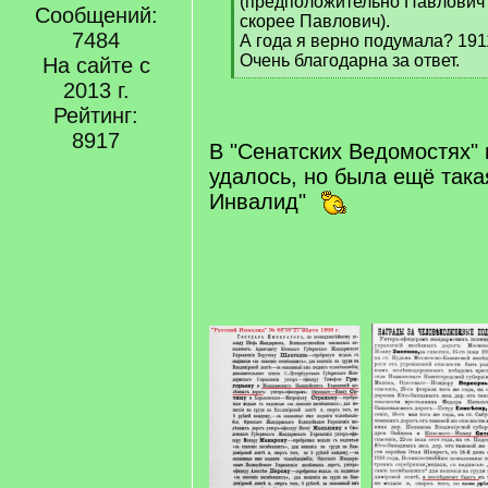
(предположительно Павлович 
Сообщений:
скорее Павлович).
7484
А года я верно подумала? 191
Очень благодарна за ответ.
На сайте с
[
2013 г.
/
Рейтинг:
q
8917
]
В "Сенатских Ведомостях" 
удалось, но была ещё такая
Инвалид"