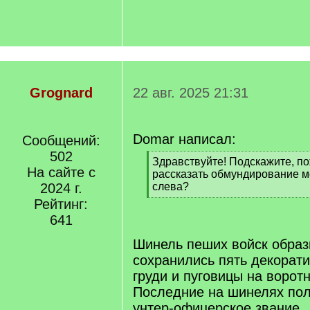
Grognard
22 авг. 2025 21:31
Domar написал:
Сообщений:
502
[
Здравствуйте! Подскажите, по
На сайте с
q
рассказать обмундирование м
]
2024 г.
слева?
[
Рейтинг:
/
641
q
]
Шинель пеших войск образц
сохранились пять декорати
груди и пуговицы на ворот
Последние на шинелях по
унтер-офицерское звание .