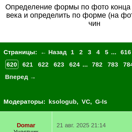
Определение формы по фото конца XIX-начала XX
века и определить по форме (на фот
чин
Страницы:
← Назад
1
2
3
4
5
...
616
620
621
622
623
624
...
782
783
78
Вперед →
Модераторы:
ksologub
,
VC
,
G-Is
Domar
21 авг. 2025 21:14