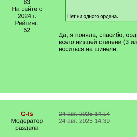
[
83
/
На сайте с
q
2024 г.
Нет ни одного ордена.
]
[
Рейтинг:
/
52
q
Да, я поняла, спасибо, ор
]
всего низшей степени (3 ил
носиться на шинели.
G-Is
24 авг. 2025 14:14
Модератор
24 авг. 2025 14:39
раздела