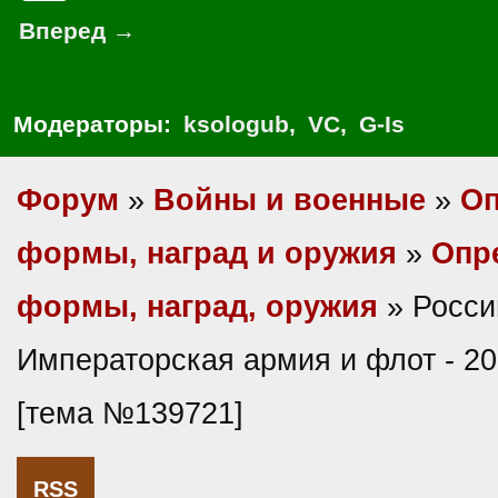
Вперед →
Модераторы:
ksologub
,
VC
,
G-Is
Форум
»
Войны и военные
»
Оп
формы, наград и оружия
»
Опр
формы, наград, оружия
» Росси
Императорская армия и флот - 20
[тема №139721]
RSS