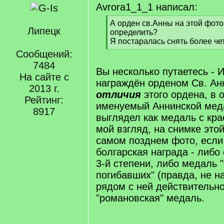
Avrora1_1_1 написал:
[
А орден св.Анны на этой фот
Липецк
q
определить?
]
Я постаралась снять более чет
[
Сообщений:
/
7484
q
Вы несколько путаетесь - 
На сайте с
]
награждён орденом Св. Ан
2013 г.
отличия
этого ордена, в 
Рейтинг:
именуемый Аннинской мед
8917
выглядел как медаль с кра
мой взгляд, на снимке этой
самом позднем фото, если
болгарская награда - либо 
3-й степени, либо медаль 
погибавших" (правда, не на
рядом с ней действительн
"романовская" медаль.