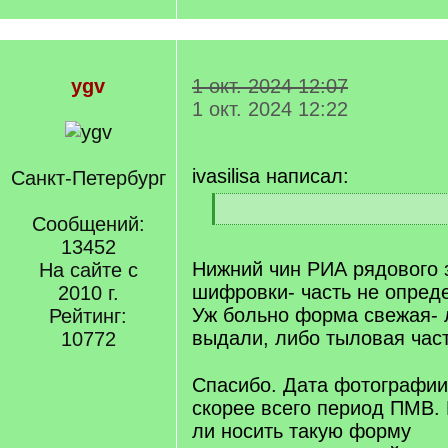
ygv
1 окт. 2024 12:07
1 окт. 2024 12:22
ivasilisa написал:
Санкт-Петербург
[
Сообщений:
q
[
]
13452
/
q
Нижний чин РИА рядового з
На сайте с
]
шифровки- часть не опреде
2010 г.
Уж больно форма свежая- 
Рейтинг:
выдали, либо тыловая ча
10772
[/q]
Спасибо. Дата фотографии
скорее всего период ПМВ. 
ли носить такую форму