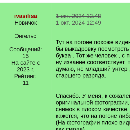
ivasilisa
1 окт. 2024 12:48
Новичок
1 окт. 2024 12:49
Энгельс
Тут на погоне похоже вид
бы выкадровку посмотреть 
Сообщений:
буква . Тот же человек , с
15
ну извание соответствует, 
На сайте с
думаю, не младший унтер 
2023 г.
старшего разряда.
Рейтинг:
[/q]
11
Спасибо. У меня, к сожале
оригинальной фотографии, 
снимок в плохом качестве
кажется, что на погоне либ
(На фотографии плохо вид
как смола)