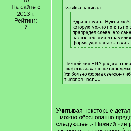
10
[
На сайте с
q
ivasilisa написал:
]
2013 г.
[
Рейтинг:
q
Здравствуйте. Нужна люб
7
]
которую можно понять по
прапрадед слева, его дан
настоящие имя и фамилия
форме удастся что-то узна
[
/
q
Нижний чин РИА рядового зва
]
шифровки- часть не определи
Уж больно форма свежая- либ
тыловая часть…
[
/
q
]
Учитывая некоторые дета
, можно обоснованно пред
следующее :- Нижний чин 
,скорее всего нестроевой 