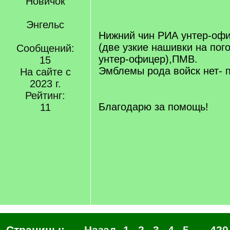
Новичок
Энгельс
Нижний чин РИА унтер-офи
(две узкие нашивки на по
Сообщений:
унтер-офицер),ПМВ.
15
Эмблемы рода войск нет- п
На сайте с
[/q]
2023 г.
Рейтинг:
Благодарю за помощь!
11
Страницы:
← Назад
1
2
3
4
5
...
420