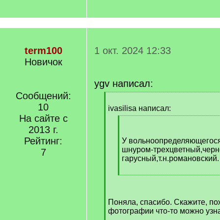
term100
1 окт. 2024 12:33
Новичок
ygv написал:
Сообщений:
[
10
q
ivasilisa написал:
]
На сайте с
[
2013 г.
q
Рейтинг:
]
У вольноопределяющегося
шнуром-трехцветный,черн
7
гарусный,т.н.романовский.
[
/
q
Поняла, спасибо. Скажите, по
]
фотографии что-то можно узн