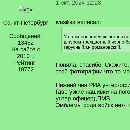
1 окт. 2024 12:28
ivasilisa написал:
Санкт-Петербург
[
Сообщений:
q
У вольноопределяющегося по
]
13452
шнуром-трехцветный,черно-б
гарусный,т.н.романовский.
На сайте с
[
2010 г.
/
Рейтинг:
q
Поняла, спасибо. Скажите,
]
10772
этой фотографии что-то мо
[/q]
Нижний чин РИА унтер-офи
(две узкие нашивки на по
унтер-офицер),ПМВ.
Эмблемы рода войск нет- п