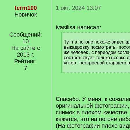
term100
1 окт. 2024 13:07
Новичок
ivasilisa написал:
Сообщений:
[
10
q
Тут на погоне похоже виден 
]
На сайте с
выкадровку посмотреть , похоже
же человек , с периодом согла
2013 г.
соответствует, только все же
Рейтинг:
унтер , нестроевой старшего 
7
[
/
q
]
Спасибо. У меня, к сожале
оригинальной фотографии, 
снимок в плохом качестве
кажется, что на погоне либ
(На фотографии плохо вид