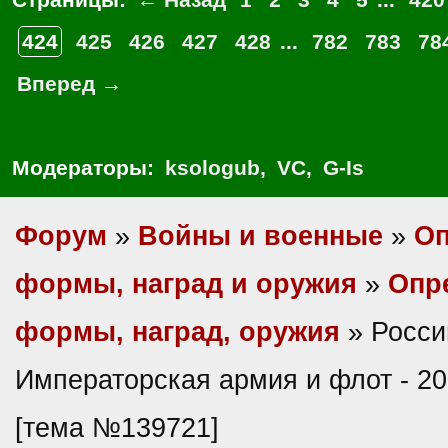
424
425
426
427
428
...
782
783
78
Вперед →
Модераторы:
ksologub
,
VC
,
G-Is
Форум
»
Войны и военные
»
Оп
формы, наград и оружия
»
Опр
формы, наград, оружия
» Росси
Императорская армия и флот - 20
[тема №139721]