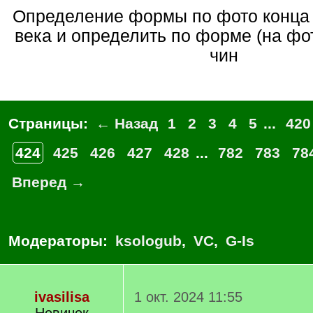
Определение формы по фото конца XIX-начала XX
века и определить по форме (на фот
чин
Страницы:
← Назад
1
2
3
4
5
...
420
424
425
426
427
428
...
782
783
78
Вперед →
Модераторы:
ksologub
,
VC
,
G-Is
ivasilisa
1 окт. 2024 11:55