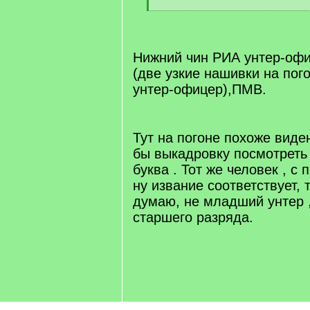
[
/
q
]
Нижний чин РИА унтер-офи
(две узкие нашивки на по
унтер-офицер),ПМВ.
[/q]
Тут на погоне похоже вид
бы выкадровку посмотреть 
буква . Тот же человек , с
ну извание соответствует, 
думаю, не младший унтер 
старшего разряда.