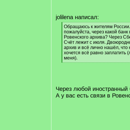
jolilena написал:
[
Обращаюсь к жителям России
q
пожалуйста, через какой банк
]
Ровенского архива? Через Сб
Счёт лежит с июля. Двоюродн
архив и всё лично нашёл, что
хочется всё равно заплатить 
меня).
[
/
q
]
Через любой иностранный 
А у вас есть связи в Рове