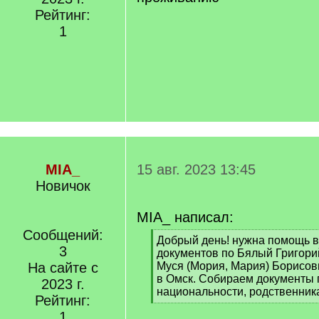
Рейтинг:
1
MIA_
15 авг. 2023 13:45
Новичок
MIA_ написал:
Сообщений:
[
Добрый день! нужна помощь в
3
q
документов по Бялый Григори
]
На сайте с
Муся (Мория, Мария) Борисовн
в Омск. Собираем документы 
2023 г.
национальности, родственни
Рейтинг:
[
1
/