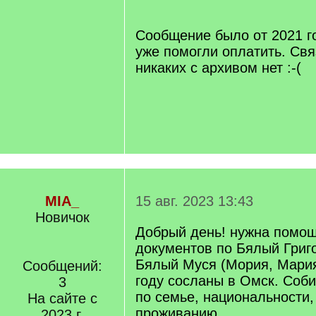
/
q
]
Сообщение было от 2021 г
уже помогли оплатить. Свя
никаких с архивом нет :-(
MIA_
15 авг. 2023 13:43
Новичок
Добрый день! нужна помощ
документов по Бялый Григ
Бялый Муся (Мория, Мария)
Сообщений:
году сосланы в Омск. Соб
3
по семье, национальности,
На сайте с
проживанию
2023 г.