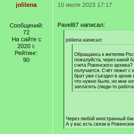
jolilena
10 июля 2023 17:17
Pavel87 написал:
Сообщений:
72
[
На сайте с
q
jolilena написал:
]
2020 г.
[
Рейтинг:
q
Обращаюсь к жителям Рос
90
]
пожалуйста, через какой 
счета Ровенского архива?
получается. Счёт лежит с
брат уже съездил в архив 
что нужно было, но мне хо
заплатить (люди-то работа
[
/
q
]
Через любой иностранный бан
А у вас есть связи в Ровенск
[