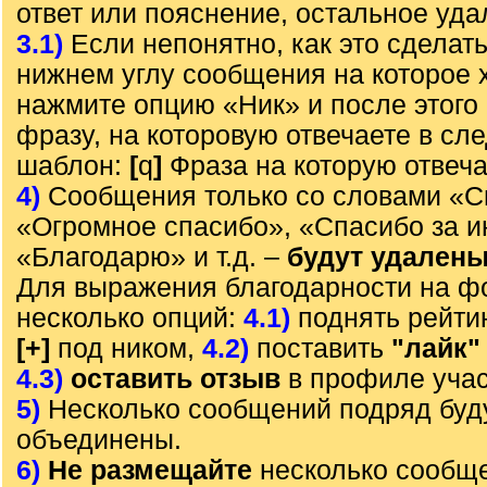
ответ или пояснение, остальное уда
3.1)
Если непонятно, как это сделать
нижнем углу сообщения на которое х
нажмите опцию «Ник» и после этого 
фразу, на которовую отвечаете в с
шаблон:
[
q
]
Фраза на которую отвеч
4)
Сообщения только со словами «С
«Огромное спасибо», «Спасибо за 
«Благодарю» и т.д. –
будут удален
Для выражения благодарности на ф
несколько опций:
4.1)
поднять рейти
[+]
под ником,
4.2)
поставить
"лайк"
4.3)
оставить отзыв
в профиле учас
5)
Несколько сообщений подряд буд
объединены.
6)
Не размещайте
несколько сообще