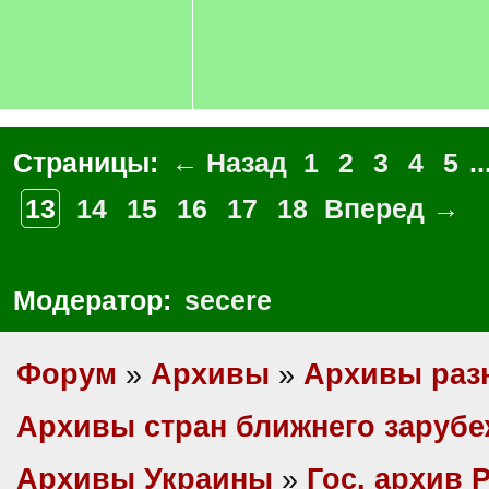
Страницы:
← Назад
1
2
3
4
5
..
13
14
15
16
17
18
Вперед →
Модератор:
secere
Форум
»
Архивы
»
Архивы раз
Архивы стран ближнего заруб
Архивы Украины
»
Гос. архив 