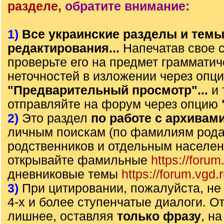
разделе,
обратите внимание:
1)
Все украинские разделы и тем
редактирования...
Напечатав свое 
проверьте его на предмет грамматич
неточностей в изложении через опц
"Предварительный просмотр"...
и 
отправляйте на форум через опцию
2)
Это раздел
по работе с архивам
личным поискам (по фамилиям рода)
родственников и отдельным населе
открывайте фамильные
https://forum
дневниковые темы
https://forum.vgd.
3)
При цитировании, пожалуйста, не 
4-х и более ступенчатые диалоги. О
лишнее, оставляя
только фразу
, н