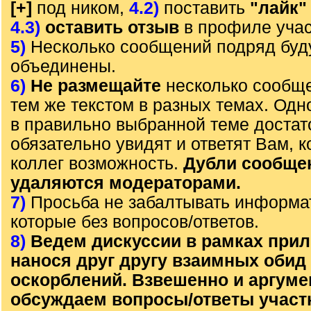
[+]
под ником,
4.2)
поставить
"лайк"
4.3)
оставить отзыв
в профиле учас
5)
Несколько сообщений подряд буд
объединены.
6)
Не размещайте
несколько сообще
тем же текстом в разных темах. Од
в правильно выбранной теме достат
обязательно увидят и ответят Вам, к
коллег возможность.
Дубли сообще
удаляются модераторами.
7)
Просьба не забалтывать информа
которые без вопросов/ответов.
8)
Ведем дискуссии в рамках прил
нанося друг другу взаимных обид
оскорблений. Взвешенно и аргум
обсуждаем вопросы/ответы участ