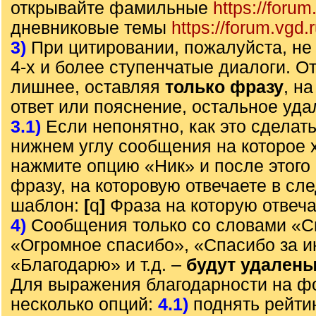
открывайте фамильные
https://forum
дневниковые темы
https://forum.vgd.
3)
При цитировании, пожалуйста, не 
4-х и более ступенчатые диалоги. О
лишнее, оставляя
только фразу
, н
ответ или пояснение, остальное уда
3.1)
Если непонятно, как это сделать
нижнем углу сообщения на которое х
нажмите опцию «Ник» и после этого 
фразу, на которовую отвечаете в с
шаблон:
[
q
]
Фраза на которую отвеч
4)
Сообщения только со словами «С
«Огромное спасибо», «Спасибо за 
«Благодарю» и т.д. –
будут удален
Для выражения благодарности на ф
несколько опций:
4.1)
поднять рейти