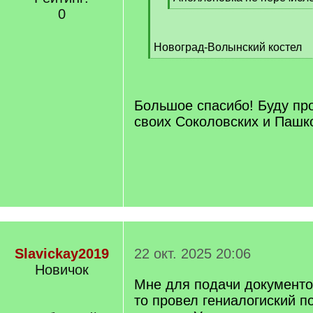
[
0
/
q
Новоград-Волынский костел
]
[
/
q
]
Большое спасибо! Буду про
своих Соколовских и Пашк
Slavickay2019
22 окт. 2025 20:06
Новичок
Мне для подачи документо
то провел гениалогиский п