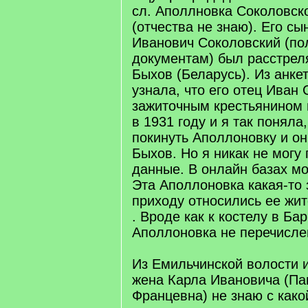
сл. Аполлновка Соколовск
(отчества не знаю). Его с
Иванович Соколовский (по
документам) был расстрелян
Быхов (Беларусь). Из анке
узнала, что его отец Иван
зажиточным крестьянином 
в 1931 году и я так поняла
покинуть Аполлоновку и он
Быхов. Но я никак не могу
данные. В онлайн базах мо
Эта Аполлоновка какая-то 
приходу относились ее жит
. Вроде как к костелу в Ба
Аполлоновка не перечисле
Из Емильчинской волости 
жена Карла Ивановича (П
Францевна) не знаю с како