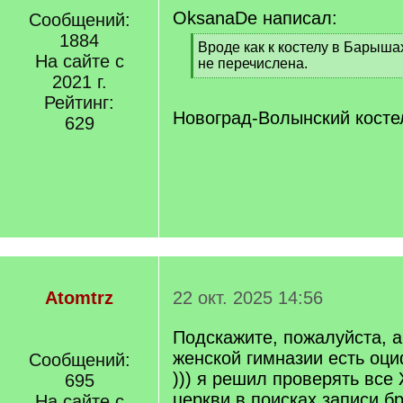
OksanaDe написал:
Сообщений:
1884
[
Вроде как к костелу в Барыша
На сайте с
q
не перечислена.
]
2021 г.
[
/
Рейтинг:
q
Новоград-Волынский косте
629
]
Atomtrz
22 окт. 2025 14:56
Подскажите, пожалуйста, 
женской гимназии есть оц
Сообщений:
))) я решил проверять все
695
церкви в поисках записи б
На сайте с