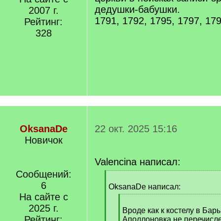
дедушки-бабушки.
2007 г.
1791, 1792, 1795, 1797, 179
Рейтинг:
328
OksanaDe
22 окт. 2025 15:16
Новичок
Valencina написал:
Сообщений:
[
6
q
OksanaDe написал:
]
На сайте с
[
2025 г.
q
Вроде как к костелу в Бар
Рейтинг:
]
Аполлоновка не перечисле