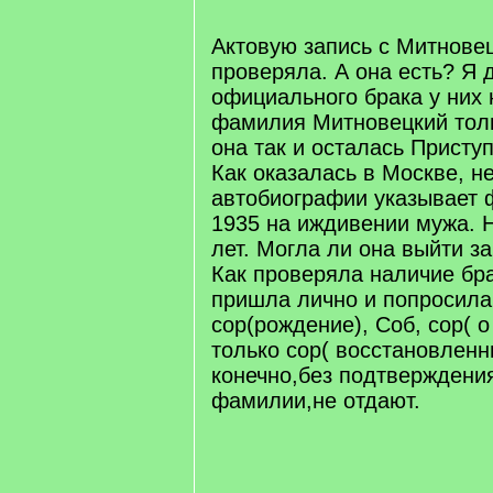
/
q
Актовую запись с Митнове
]
проверяла. А она есть? Я 
официального брака у них н
фамилия Митновецкий толь
она так и осталась Приступ
Как оказалась в Москве, н
автобиографии указывает ф
1935 на иждивении мужа. Н
лет. Могла ли она выйти з
Как проверяла наличие бра
пришла лично и попросила
сор(рождение), Соб, сор( 
только сор( восстановленн
конечно,без подтверждени
фамилии,не отдают.