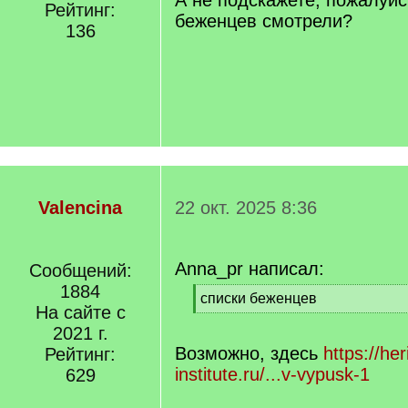
А не подскажете, пожалуйст
Рейтинг:
беженцев смотрели?
136
Valencina
22 окт. 2025 8:36
Anna_pr написал:
Сообщений:
1884
[
списки беженцев
На сайте с
q
[
]
2021 г.
/
q
Возможно, здесь
https://her
Рейтинг:
]
institute.ru/...v-vypusk-1
629