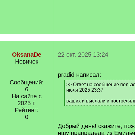
OksanaDe
22 окт. 2025 13:24
Новичок
pradid написал:
Сообщений:
[
>> Ответ на сообщение пользов
6
q
июля 2025 23:37
]
На сайте с
ваших и выслали и пострелял
2025 г.
[
Рейтинг:
/
0
q
]
Добрый день! скажите, пож
ищу прапрадеда из Емильч