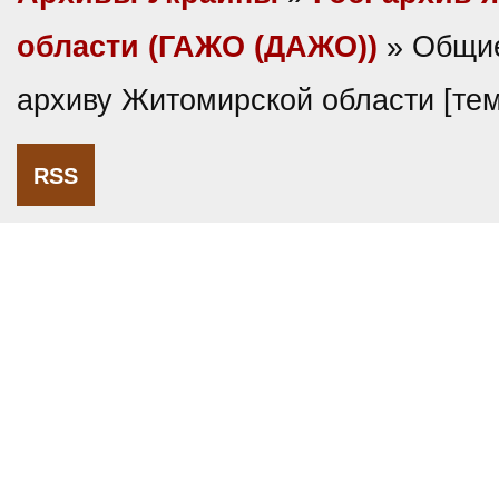
области (ГАЖО (ДАЖО))
» Общие
архиву Житомирской области [те
RSS