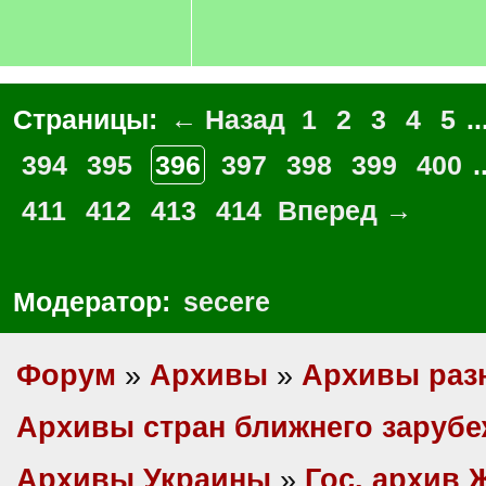
Страницы:
← Назад
1
2
3
4
5
..
394
395
396
397
398
399
400
.
411
412
413
414
Вперед →
Модератор:
secere
Форум
»
Архивы
»
Архивы раз
Архивы стран ближнего заруб
Архивы Украины
»
Гос. архив