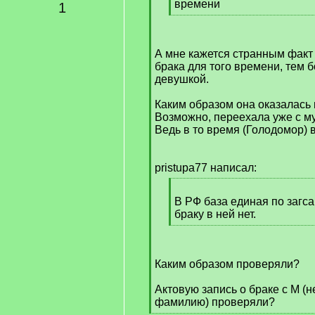
времени
1
[
/
q
А мне кажется странным факт
]
брака для того времени, тем 
девушкой.
Каким образом она оказалась
Возможно, переехала уже с 
Ведь в то время (Голодомор) 
pristupa77 написал:
[
q
В РФ база единая по загс
]
браку в ней нет.
[
/
q
Каким образом проверяли?
]
Актовую запись о браке с М (н
фамилию) проверяли?
[