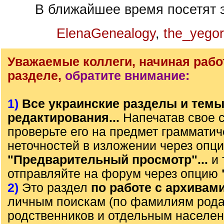
В ближайшее время посетят э
ElenaGenealogy
,
the_yegor
Уважаемые коллеги, начиная рабо
разделе,
обратите внимание:
1)
Все украинские разделы и тем
редактирования...
Напечатав свое 
проверьте его на предмет грамматич
неточностей в изложении через опц
"Предварительный просмотр"...
и 
отправляйте на форум через опцию
2)
Это раздел
по работе с архивам
личным поискам (по фамилиям рода)
родственников и отдельным населе