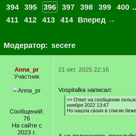
394
395
396
397
398
399
400
.
411
412
413
414
Вперед →
Модератор:
secere
Anna_pr
21 окт. 2025 22:16
Участник
Vospitalka написал:
[
>> Ответ на сообщение пользо
q
ноября 2022 13:47
]
Сообщений:
Но нашла своих в списке беж
[
76
/
На сайте с
q
2023 г.
]