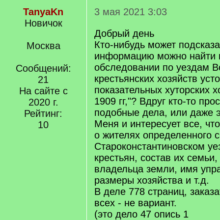
TanyaKn
3 мая 2021 3:03
Новичок
Добрый день
Кто-нибудь может подсказа
Москва
информацию можно найти 
обследовании по уездам В
Сообщений:
крестьянских хозяйств усто
21
показательных хуторских х
На сайте с
1909 гг,"? Вдруг кто-то пр
2020 г.
подобные дела, или даже 
Рейтинг:
Меня и интересует все, ч
10
о жителях определенного с
Староконстантиновском уез
крестьян, состав их семьи
владельца земли, имя упр
размеры хозяйства и т.д.
В деле 778 страниц, заказа
всех - не вариант.
(это дело 47 опись 1