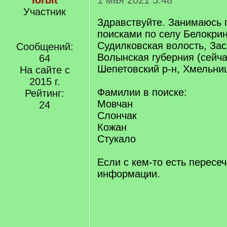
lorbit
1 мая 2021 5:48
Участник
Здравствуйте. Занимаюсь 
поисками по селу Белокрин
Судилковская волость, Зас
Сообщений:
Волынская губерния (сейча
64
Шепетовский р-н, Хмельниц
На сайте с
2015 г.
Фамилии в поиске:
Рейтинг:
Мовчан
24
Слончак
Кожан
Стукало
Если с кем-то есть пересе
информации.