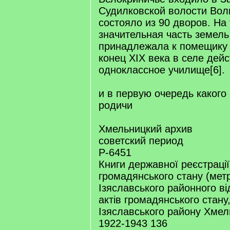
Судилковской волости Вол
состояло из 90 дворов. На
значительная часть земель
принадлежала к помещику 
конец XIX века в селе дей
одноклассное училище[6].
и в первую очередь какого
родичи
Хмельницкий архив
советский период
Р-6451
Книги державної реєстрації
громадянського стану (метр
Ізяславського районного ві
актів громадянського стану,
Ізяславського району Хмел
1922-1943 136