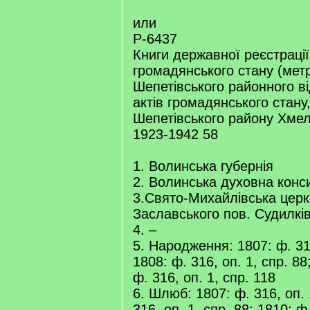
или
Р-6437
Книги державної реєстрації
громадянського стану (метр
Шепетівського районного ві
актів громадянського стану
Шепетівського району Хмел
1923-1942 58
1. Волинська губернія
2. Волинська духовна конс
3.Свято-Михайлівська церк
Заславського пов. Судилків
4. –
5. Народження: 1807: ф. 316
1808: ф. 316, оп. 1, спр. 88
ф. 316, оп. 1, спр. 118
6. Шлюб: 1807: ф. 316, оп. 
316, оп. 1, спр. 88; 1810: ф