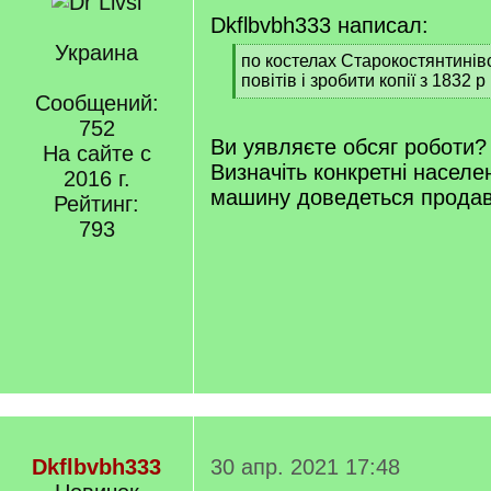
Dkflbvbh333 написал:
Украина
[
по костелах Старокостянтинівс
q
повітів і зробити копії з 1832 р
]
Сообщений:
[
/
752
q
Ви уявляєте обсяг роботи?
На сайте с
]
Визначіть конкретні населен
2016 г.
машину доведеться продав
Рейтинг:
793
Dkflbvbh333
30 апр. 2021 17:48