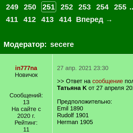
249
250
251
252
253
254
255
.
411
412
413
414
Вперед →
Модератор:
secere
in777na
27 апр. 2021 23:30
Новичок
>> Ответ на
сообщение
пол
Татьяна K
от 27 апреля 20
Сообщений:
Предположительно:
13
Emil 1890
На сайте с
Rudolf 1901
2020 г.
Herman 1905
Рейтинг:
11