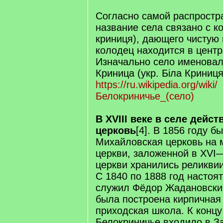
Согласно самой распростр
название села связано с ко
криниця), дающего чистую
колодец находится в центре
Изначально село именовал
Криница (укр. Біла Криниця)
https://ru.wikipedia.org/wiki/
Белокриничье_(село)
В XVIII веке в селе дейс
церковь
[4]. В 1856 году б
Михайловская церковь на 
церкви, заложенной в XVI—
церкви хранились реликвии
С 1840 по 1888 год настоя
служил Фёдор Жадановский
была построена кирпичная
приходская школа. К концу
Белокриничье входило в З