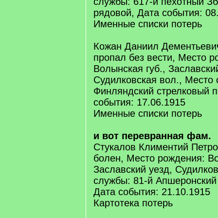
службы: 617-й пехотный Зб
рядовой, Дата события: 08
Именные списки потерь
Кожан Даниил Дементьеви
пропал без вести, Место р
Волынская губ., Заславски
Судилковская вол., Место 
Финляндский стрелковый по
события: 17.06.1915
Именные списки потерь
и вот перевранная фам.
Стукалов Климентий Петро
болен, Место рождения: Во
Заславский уезд, Судилков
службы: 81-й Апшеронский 
Дата события: 21.10.1915
Картотека потерь