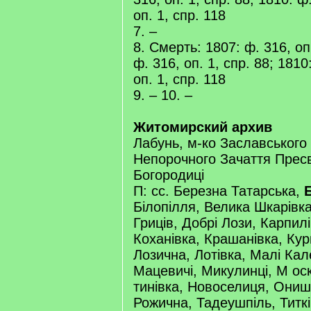
оп. 1, спр. 118
7. –
8. Смерть: 1807: ф. 316, оп.
ф. 316, оп. 1, спр. 88; 1810
оп. 1, спр. 118
9. – 10. –
Житомирский архив
Лабунь, м-ко Заславського 
Непорочного Зачаття Прес
Богородиці
П: сс. Березна Татарська,
Б
Білопілля, Велика Шкарівка
Гриців, Добрі Лози, Карпилі
Коханівка, Крашанівка, Кург
Лозична, Лотівка, Малі Кал
Мацевичі, Микулинці, М ос
тинівка, Новоселиця, Онишк
Рожична, Тадеушпіль, Титкі