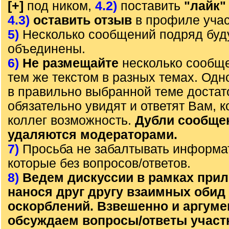
[+]
под ником,
4.2)
поставить
"лайк"
4.3)
оставить отзыв
в профиле учас
5)
Несколько сообщений подряд буд
объединены.
6)
Не размещайте
несколько сообще
тем же текстом в разных темах. Од
в правильно выбранной теме достат
обязательно увидят и ответят Вам, к
коллег возможность.
Дубли сообще
удаляются модераторами.
7)
Просьба не забалтывать информа
которые без вопросов/ответов.
8)
Ведем дискуссии в рамках прил
нанося друг другу взаимных обид
оскорблений. Взвешенно и аргум
обсуждаем вопросы/ответы участ