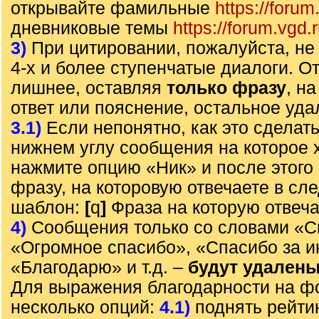
открывайте фамильные
https://forum
дневниковые темы
https://forum.vgd.
3)
При цитировании, пожалуйста, не 
4-х и более ступенчатые диалоги. О
лишнее, оставляя
только фразу
, н
ответ или пояснение, остальное уда
3.1)
Если непонятно, как это сделать
нижнем углу сообщения на которое х
нажмите опцию «Ник» и после этого 
фразу, на которовую отвечаете в с
шаблон:
[
q
]
Фраза на которую отвеч
4)
Сообщения только со словами «С
«Огромное спасибо», «Спасибо за 
«Благодарю» и т.д. –
будут удален
Для выражения благодарности на ф
несколько опций:
4.1)
поднять рейти