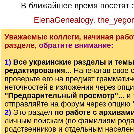
В ближайшее время посетят э
ElenaGenealogy
,
the_yegor
Уважаемые коллеги, начиная рабо
разделе,
обратите внимание:
1)
Все украинские разделы и тем
редактирования...
Напечатав свое 
проверьте его на предмет грамматич
неточностей в изложении через опц
"Предварительный просмотр"...
и 
отправляйте на форум через опцию
2)
Это раздел
по работе с архивам
личным поискам (по фамилиям рода)
родственников и отдельным населе