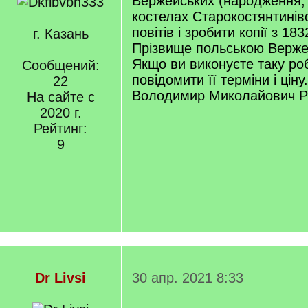
Вержейських (народження, 
костелах Старокостянтинівс
повітів і зробити копії з 18
г. Казань
Прізвище польською Вержей
Якщо ви виконуєте таку ро
Сообщений:
повідомити її терміни і цін
22
Володимир Миколайович Р
На сайте с
2020 г.
Рейтинг:
9
Dr Livsi
30 апр. 2021 8:33