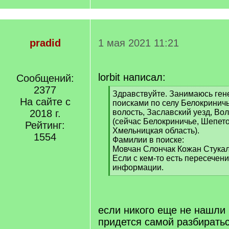
pradid
1 мая 2021 11:21
lorbit написал:
Сообщений:
2377
[
Здравствуйте. Занимаюсь ген
На сайте с
q
поисками по селу Белокринич
]
2018 г.
волость, Заславский уезд, Во
(сейчас Белокриничье, Шепето
Рейтинг:
Хмельницкая область).
1554
Фамилии в поиске:
Мовчан Слончак Кожан Стука
Если с кем-то есть пересечени
информации.
[
/
q
]
если никого еще не нашли 
придется самой разбирать