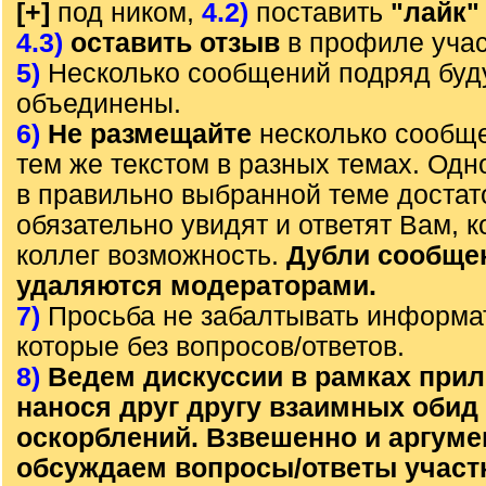
[+]
под ником,
4.2)
поставить
"лайк"
4.3)
оставить отзыв
в профиле учас
5)
Несколько сообщений подряд буд
объединены.
6)
Не размещайте
несколько сообще
тем же текстом в разных темах. Од
в правильно выбранной теме достат
обязательно увидят и ответят Вам, к
коллег возможность.
Дубли сообще
удаляются модераторами.
7)
Просьба не забалтывать информа
которые без вопросов/ответов.
8)
Ведем дискуссии в рамках прил
нанося друг другу взаимных обид
оскорблений. Взвешенно и аргум
обсуждаем вопросы/ответы участ