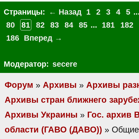
Страницы:
← Назад
1
2
3
4
5
..
80
81
82
83
84
85
...
181
182
186
Вперед →
Модератор:
secere
Форум
»
Архивы
»
Архивы раз
Архивы стран ближнего заруб
Архивы Украины
»
Гос. архив 
области (ГАВО (ДАВО))
» Общие