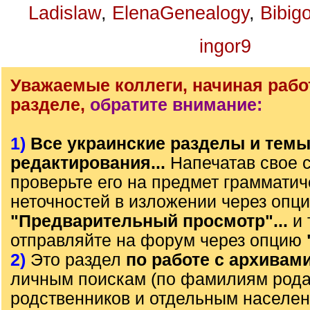
Ladislaw
,
ElenaGenealogy
,
Bibig
ingor9
Уважаемые коллеги, начиная рабо
разделе,
обратите внимание:
1)
Все украинские разделы и тем
редактирования...
Напечатав свое 
проверьте его на предмет грамматич
неточностей в изложении через опц
"Предварительный просмотр"...
и 
отправляйте на форум через опцию
2)
Это раздел
по работе с архивам
личным поискам (по фамилиям рода)
родственников и отдельным населе