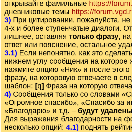
открывайте фамильные
https://forum
дневниковые темы
https://forum.vgd.
3)
При цитировании, пожалуйста, не 
4-х и более ступенчатые диалоги. О
лишнее, оставляя
только фразу
, н
ответ или пояснение, остальное уда
3.1)
Если непонятно, как это сделать
нижнем углу сообщения на которое х
нажмите опцию «Ник» и после этого 
фразу, на которовую отвечаете в с
шаблон:
[
q
]
Фраза на которую отвеч
4)
Сообщения только со словами «С
«Огромное спасибо», «Спасибо за 
«Благодарю» и т.д. –
будут удален
Для выражения благодарности на ф
несколько опций:
4.1)
поднять рейти