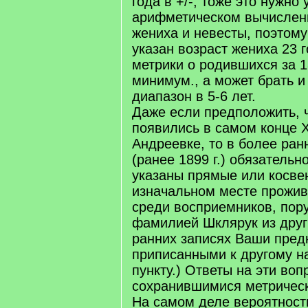
года в +/-, тоже это нужно
арифметическом вычислен
жениха и невесты, поэтому
указан возраст жениха 23 
метрики о родившихся за 18
минимум., а может брать 
диапазон в 5-6 лет.
Даже если предположить, 
появились в самом конце X
Андреевке, то в более ран
(ранее 1899 г.) обязательно
указаны прямые или косве
изначальном месте прожив
среди восприемников, пор
фамилией Шклярук из друг
ранних записях Ваши пред
приписанными к другому н
пункту.) Ответы на эти воп
сохранившимися метрическ
На самом деле вероятность