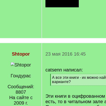
Shtopor
23 мая 2016 16:45
catsenn написал:
Гондурас
[
А все эти книги - их можно на
q
варианте?
]
Сообщений:
[
/
8807
q
Эти книги в оцифрованном
На сайте с
]
есть, то в читальном зале 
2009 г.