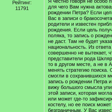
Я честно говоря не особо
Рейтинг:
для чего Вам нужна актова
11791
рождении Петра? Если цель
Вас в записи о бракосочет
родители и известен прибл
рождения. Если цель полу
поляка, то запись о рожде
не даст. Там не будет указ
национальность. Из ответа
совершенно не вытекает, чт
представители рода Шкляр
то в другом месте, а не в 
менять стратегию поиска. 
смогли в сохранившихся м
запись о рождении Петра и 
вижу большого смысла упи
этой записи, которая могл
или может где-то зафиксир
костелу, но ее поиск может
безграничным. У Вас извес