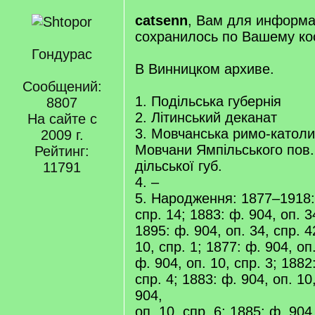
catsenn
, Вам для информа
сохранилось по Вашему ко
Гондурас
В Винницком архиве.
Сообщений:
1. Подільська губернія
8807
2. Літинський деканат
На сайте с
3. Мовчанська римо-католи
2009 г.
Мовчани Ямпільського пов.
Рейтинг:
дільської губ.
11791
4. –
5. Народження: 1877–1918: 
спр. 14; 1883: ф. 904, оп. 3
1895: ф. 904, оп. 34, спр. 4
10, спр. 1; 1877: ф. 904, оп
ф. 904, оп. 10, спр. 3; 1882
спр. 4; 1883: ф. 904, оп. 10
904,
оп. 10, спр. 6; 1885: ф. 904,