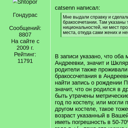
catsenn написал:
Гондурас
[
Мне выдали справку и сделали
q
бракосечетании. Там указаны 
]
Сообщений:
нициональностей, ни мест про
места, откуда сами жених и не
8807
[
На сайте с
/
2009 г.
q
]
Рейтинг:
В записи указано, что оба
11791
Андреевки, значит и Шкляр
родители также проживали
бракосочетания в Андреевк
найти запись о рождении Пе
значит, что он родился в д
быть утрачены метрические
год по костелу, или могли 
другом костеле, такое тоже
возраст указанный в Ваше
иметь погрешность в 50-70