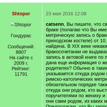
Shtopor
23 мая 2016 12:08
catsenn
, Вы пишите, что с
браке (полагаю что Вы име
метрическую запись о брак
Гондурас
приходском костеле) от 10.
найдена. В XIX веке никак
Сообщений:
бракосочетании не выдава
8807
запись в актовой книге по 
На сайте с
дана еще информация о же
2009 г.
родителях? Обычно в таки
Рейтинг:
указывается откуда родом
11791
римско-католических метри
обязательном порядке такж
откуда они родом, кто выс
поручителями по жениху и 
они сами родом, из каких м
Предполагаю, что Вы запр